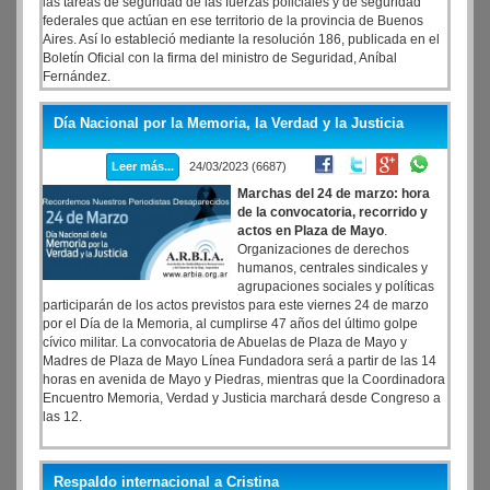
las tareas de seguridad de las fuerzas policiales y de seguridad
federales que actúan en ese territorio de la provincia de Buenos
Aires. Así lo estableció mediante la resolución 186, publicada en el
Boletín Oficial con la firma del ministro de Seguridad, Aníbal
Fernández.
Día Nacional por la Memoria, la Verdad y la Justicia
Leer más...
24/03/2023 (6687)
Marchas del 24 de marzo: hora
de la convocatoria, recorrido y
actos en Plaza de Mayo
.
Organizaciones de derechos
humanos, centrales sindicales y
agrupaciones sociales y políticas
participarán de los actos previstos para este viernes 24 de marzo
por el Día de la Memoria, al cumplirse 47 años del último golpe
cívico militar. La convocatoria de Abuelas de Plaza de Mayo y
Madres de Plaza de Mayo Línea Fundadora será a partir de las 14
horas en avenida de Mayo y Piedras, mientras que la Coordinadora
Encuentro Memoria, Verdad y Justicia marchará desde Congreso a
las 12.
Respaldo internacional a Cristina