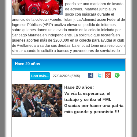
podría ser una maniobra de lavado
de activos. Maratea junto a un
socio con máscara durante el
anuncio de la colecta (Fuente: Télam). La Administración Federal de
Ingresos Públicos (AFIP) analiza elevar un pedido de informes,
sobre quienes donen un elevado monto en la colecta iniciada por
Santiago Maratea en Independiente. La solicitud que recaería en
quienes aporten más de $200.000 en la colecta para ayudar al club
de Avellaneda a saldar sus deudas. La entidad tomó una resolución
similar cuando le solicitó a bancos y proveedores de servicios de
pago (PSP), como Mercado Pago o Modo, para que informen
operaciones realizadas por sus clientes cuando superen un monto
Hace 20 años
específico.
Fuentes de AFIP señalaron que el dinero recibido por
Maratea hasta el día de la fecha no está depositado en ningún
Leer más...
27/04/2023 (6765)
fideicomiso, y explicaron que el club debió haber abierto una
cuenta para ese específico fin antes de empezar con las
Hace 20 años:
donaciones.
Volvía la esperanza, el
trabajo y se iba el FMI.
Gracias por hacer una patria
más grande y peronista !!!