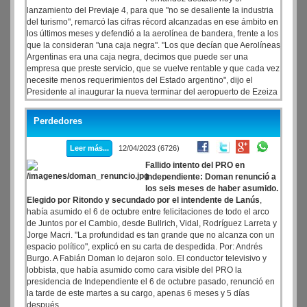
lanzamiento del Previaje 4, para que "no se desaliente la industria
del turismo", remarcó las cifras récord alcanzadas en ese ámbito en
los últimos meses y defendió a la aerolínea de bandera, frente a los
que la consideran "una caja negra". "Los que decían que Aerolíneas
Argentinas era una caja negra, decimos que puede ser una
empresa que preste servicio, que se vuelve rentable y que cada vez
necesite menos requerimientos del Estado argentino", dijo el
Presidente al inaugurar la nueva terminar del aeropuerto de Ezeiza
Perdedores
Leer más...
12/04/2023 (6726)
Fallido intento del PRO en
Independiente: Doman renunció a
los seis meses de haber asumido.
Elegido por Ritondo y secundado por el intendente de Lanús
,
había asumido el 6 de octubre entre felicitaciones de todo el arco
de Juntos por el Cambio, desde Bullrich, Vidal, Rodríguez Larreta y
Jorge Macri. "La profundidad es tan grande que no alcanza con un
espacio político", explicó en su carta de despedida. Por: Andrés
Burgo. A Fabián Doman lo dejaron solo. El conductor televisivo y
lobbista, que había asumido como cara visible del PRO la
presidencia de Independiente el 6 de octubre pasado, renunció en
la tarde de este martes a su cargo, apenas 6 meses y 5 días
después.