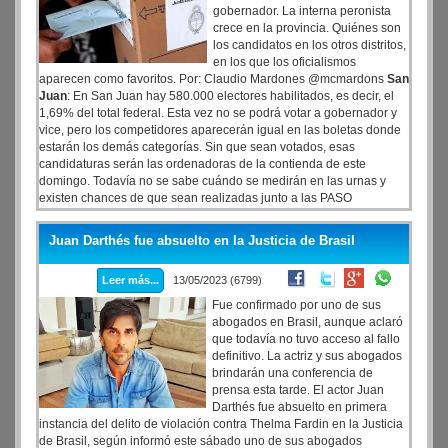
gobernador. La interna peronista
crece en la provincia. Quiénes son
los candidatos en los otros distritos,
en los que los oficialismos
aparecen como favoritos. Por: Claudio Mardones @mcmardons
San
Juan
: En San Juan hay 580.000 electores habilitados, es decir, el
1,69% del total federal. Esta vez no se podrá votar a gobernador y
vice, pero los competidores aparecerán igual en las boletas donde
estarán los demás categorías. Sin que sean votados, esas
candidaturas serán las ordenadoras de la contienda de este
domingo. Todavía no se sabe cuándo se medirán en las urnas y
existen chances de que sean realizadas junto a las PASO
nacionales del 13 de agosto.
Juan Darthés fue absuelto en la Justicia de Brasil
Leer más...
13/05/2023 (6799)
Fue confirmado por uno de sus
abogados en Brasil, aunque aclaró
que todavía no tuvo acceso al fallo
definitivo. La actriz y sus abogados
brindarán una conferencia de
prensa esta tarde. El actor Juan
Darthés fue absuelto en primera
instancia del delito de violación contra Thelma Fardin en la Justicia
de Brasil, según informó este sábado uno de sus abogados