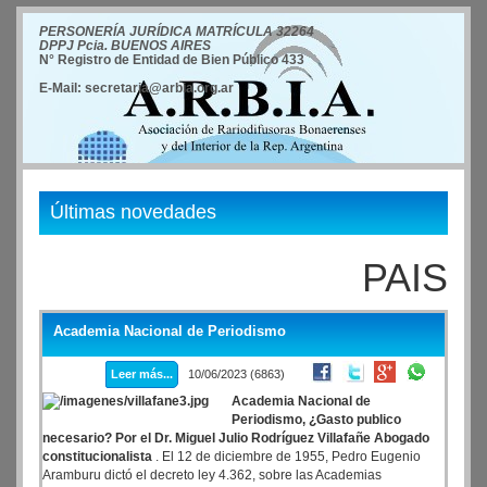
PERSONERÍA JURÍDICA MATRÍCULA 32264
DPPJ Pcia. BUENOS AIRES
N° Registro de Entidad de Bien Público 433
E-Mail: secretaria@arbia.org.ar
Últimas novedades
PAIS
Academia Nacional de Periodismo
Leer más...
10/06/2023 (6863)
Academia Nacional de
Periodismo, ¿Gasto publico
necesario? Por el Dr. Miguel Julio Rodríguez Villafañe Abogado
constitucionalista
. El 12 de diciembre de 1955, Pedro Eugenio
Aramburu dictó el decreto ley 4.362, sobre las Academias