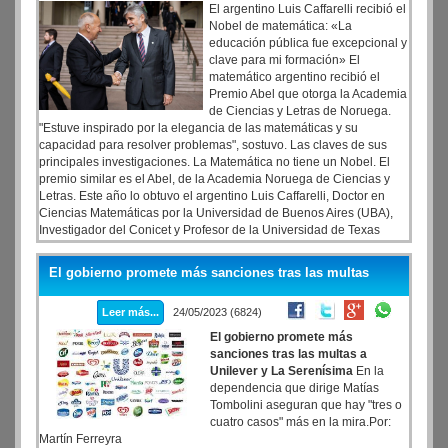
El argentino Luis Caffarelli recibió el
Nobel de matemática: «La
educación pública fue excepcional y
clave para mi formación» El
matemático argentino recibió el
Premio Abel que otorga la Academia
de Ciencias y Letras de Noruega.
"Estuve inspirado por la elegancia de las matemáticas y su
capacidad para resolver problemas", sostuvo. Las claves de sus
principales investigaciones. La Matemática no tiene un Nobel. El
premio similar es el Abel, de la Academia Noruega de Ciencias y
Letras. Este año lo obtuvo el argentino Luis Caffarelli, Doctor en
Ciencias Matemáticas por la Universidad de Buenos Aires (UBA),
Investigador del Conicet y Profesor de la Universidad de Texas
(Estados Unidos). El primer latinoamericano en lograrlo.
El gobierno promete más sanciones tras las multas
Leer más...
24/05/2023 (6824)
El gobierno promete más
sanciones tras las multas a
Unilever y La Serenísima
En la
dependencia que dirige Matías
Tombolini aseguran que hay "tres o
cuatro casos" más en la mira.Por:
Martín Ferreyra