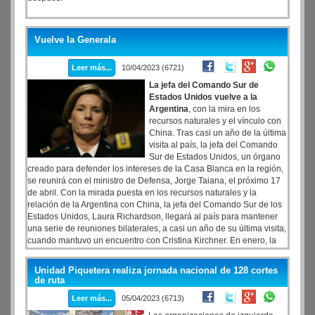
Vuelve la Generala
Leer más...
10/04/2023 (6721)
La jefa del Comando Sur de
Estados Unidos vuelve a la
Argentina
, con la mira en los
recursos naturales y el vínculo con
China. Tras casi un año de la última
visita al país, la jefa del Comando
Sur de Estados Unidos, un órgano
creado para defender los intereses de la Casa Blanca en la región,
se reunirá con el ministro de Defensa, Jorge Taiana, el próximo 17
de abril. Con la mirada puesta en los recursos naturales y la
relación de la Argentina con China, la jefa del Comando Sur de los
Estados Unidos, Laura Richardson, llegará al país para mantener
una serie de reuniones bilaterales, a casi un año de su última visita,
cuando mantuvo un encuentro con Cristina Kirchner. En enero, la
funcionaria del Gobierno de Joe Biden blanqueó sin filtros el interés
de los Estados Unidos en el litio, el petróleo y el agua dulce que
Unidad Piquetera realiza jornada nacional de 128 cortes
hay en la región.
de ruta
Leer más...
05/04/2023 (6713)