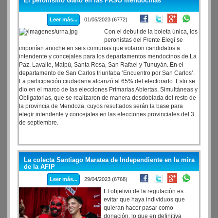
El peronismo Gano en las PASO mendocinas
Leer más...
01/05/2023 (6772)
Con el debut de la boleta única, los
peronistas del Frente Elegí se
imponían anoche en seis comunas que votaron candidatos a
intendente y concejales para los departamentos mendocinos de La
Paz, Lavalle, Maipú, Santa Rosa, San Rafael y Tunuyán. En el
departamento de San Carlos triunfaba ‘Encuentro por San Carlos’.
La participación ciudadana alcanzó al 65% del electorado. Esto se
dio en el marco de las elecciones Primarias Abiertas, Simultáneas y
Obligatorias, que se realizaron de manera desdoblada del resto de
la provincia de Mendoza, cuyos resultados serán la base para
elegir intendente y concejales en las elecciones provinciales del 3
de septiembre.
La colecta Santiago Maratea de Independiente en la mira
de la AFIP
Leer más...
29/04/2023 (6768)
El objetivo de la regulación es
evitar que haya individuos que
quieran hacer pasar como
donación, lo que en definitiva