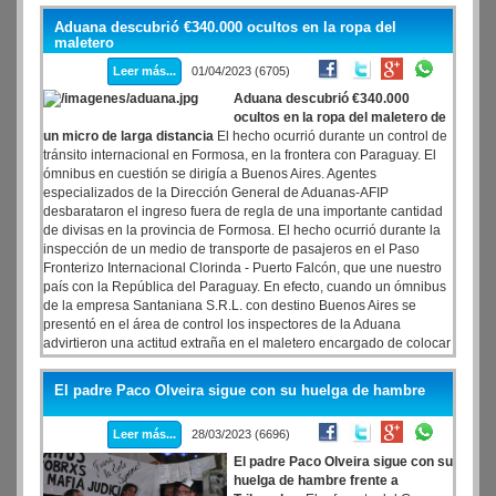
memoria" y se reivindicó que "las islas Malvinas son argentinas".
Aduana descubrió €340.000 ocultos en la ropa del
maletero
Leer más...
01/04/2023 (6705)
Aduana descubrió €340.000
ocultos en la ropa del maletero de
un micro de larga distancia
El hecho ocurrió durante un control de
tránsito internacional en Formosa, en la frontera con Paraguay. El
ómnibus en cuestión se dirigía a Buenos Aires. Agentes
especializados de la Dirección General de Aduanas-AFIP
desbarataron el ingreso fuera de regla de una importante cantidad
de divisas en la provincia de Formosa. El hecho ocurrió durante la
inspección de un medio de transporte de pasajeros en el Paso
Fronterizo Internacional Clorinda - Puerto Falcón, que une nuestro
país con la República del Paraguay. En efecto, cuando un ómnibus
de la empresa Santaniana S.R.L. con destino Buenos Aires se
presentó en el área de control los inspectores de la Aduana
advirtieron una actitud extraña en el maletero encargado de colocar
los bolsos en el escáner.
El padre Paco Olveira sigue con su huelga de hambre
Leer más...
28/03/2023 (6696)
El padre Paco Olveira sigue con su
huelga de hambre frente a