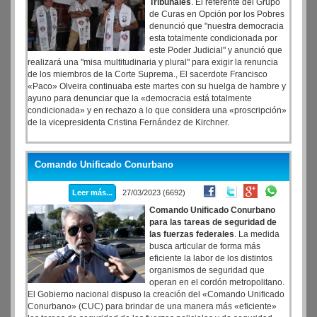
Tribunales
. El referente del Grupo
de Curas en Opción por los Pobres
denunció que "nuestra democracia
esta totalmente condicionada por
este Poder Judicial" y anunció que
realizará una "misa multitudinaria y plural" para exigir la renuncia
de los miembros de la Corte Suprema., El sacerdote Francisco
«Paco» Olveira continuaba este martes con su huelga de hambre y
ayuno para denunciar que la «democracia está totalmente
condicionada» y en rechazo a lo que considera una «proscripción»
de la vicepresidenta Cristina Fernández de Kirchner.
Comando Unificado Conurbano
Leer más...
27/03/2023 (6692)
Comando Unificado Conurbano
para las tareas de seguridad de
las fuerzas federales
. La medida
busca articular de forma más
eficiente la labor de los distintos
organismos de seguridad que
operan en el cordón metropolitano.
El Gobierno nacional dispuso la creación del «Comando Unificado
Conurbano» (CUC) para brindar de una manera más «eficiente»