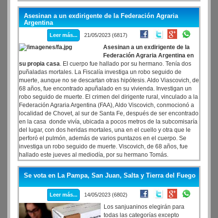
quita personalidad propia.
Asesinan a un exdirigente de la Federación Agraria
Argentina
Leer más...
21/05/2023 (6817)
Asesinan a un exdirigente de la
Federación Agraria Argentina en
su propia casa
. El cuerpo fue hallado por su hermano. Tenía dos
puñaladas mortales. La Fiscalía investiga un robo seguido de
muerte, aunque no se descartan otras hipótesis. Aldo Viascovich, de
68 años, fue encontrado apuñalado en su vivienda. Investigan un
robo seguido de muerte. El crimen del dirigente rural, vinculado a la
Federación Agraria Argentina (FAA), Aldo Viscovich, conmocionó a
localidad de Chovet, al sur de Santa Fe, después de ser encontrado
en la casa donde vivía, ubicada a pocos metros de la subcomisaría
del lugar, con dos heridas mortales, una en el cuello y otra que le
perforó el pulmón, además de varios puntazos en el cuerpo. Se
investiga un robo seguido de muerte. Viscovich, de 68 años, fue
hallado este jueves al mediodía, por su hermano Tomás.
Se vota en La Pampa, San Juan, Salta y Tierra del Fuego
Leer más...
14/05/2023 (6802)
Los sanjuaninos elegirán para
todas las categorías excepto