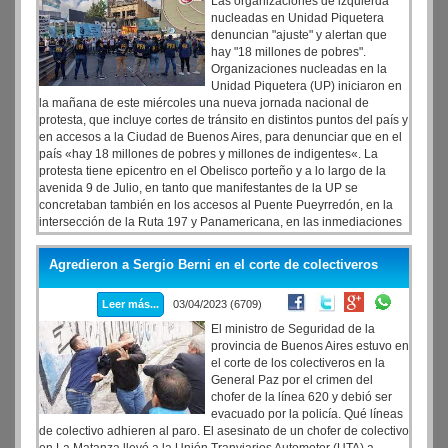
Las organizaciones de izquierda
nucleadas en Unidad Piquetera
denuncian "ajuste" y alertan que
hay "18 millones de pobres".
Organizaciones nucleadas en la
Unidad Piquetera (UP) iniciaron en
la mañana de este miércoles una nueva jornada nacional de
protesta, que incluye cortes de tránsito en distintos puntos del país y
en accesos a la Ciudad de Buenos Aires, para denunciar que en el
país «hay 18 millones de pobres y millones de indigentes«. La
protesta tiene epicentro en el Obelisco porteño y a lo largo de la
avenida 9 de Julio, en tanto que manifestantes de la UP se
concretaban también en los accesos al Puente Pueyrredón, en la
intersección de la Ruta 197 y Panamericana, en las inmediaciones
de los puentes La Noria y Saavedra, y en algunos accesos a la
Autopista La Plata-Buenos Aires
Agredieron a Sergio Berni en el corte de colectiveros
Leer más...
03/04/2023 (6709)
El ministro de Seguridad de la
provincia de Buenos Aires estuvo en
el corte de los colectiveros en la
General Paz por el crimen del
chofer de la línea 620 y debió ser
evacuado por la policía. Qué líneas
de colectivo adhieren al paro. El asesinato de un chofer de colectivo