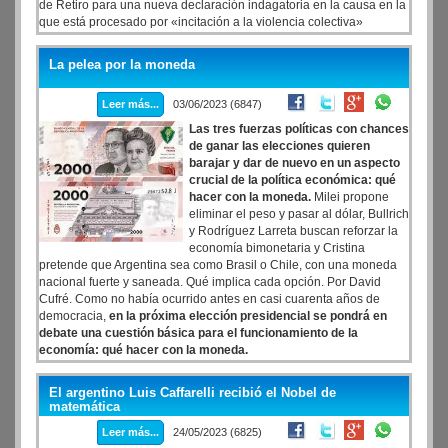
de Retiro para una nueva declaración indagatoria en la causa en la
que está procesado por «incitación a la violencia colectiva»
La pelea por la moneda
Leer más...
03/06/2023 (6847)
Las tres fuerzas políticas con chances
de ganar las elecciones quieren
barajar y dar de nuevo en un aspecto
crucial de la política económica: qué
hacer con la moneda.
Milei propone
eliminar el peso y pasar al dólar, Bullrich
y Rodríguez Larreta buscan reforzar la
economía bimonetaria y Cristina
pretende que Argentina sea como Brasil o Chile, con una moneda
nacional fuerte y saneada. Qué implica cada opción. Por David
Cufré. Como no había ocurrido antes en casi cuarenta años de
democracia,
en
la próxima elección presidencial se pondrá en
debate una cuestión básica para el funcionamiento de la
economía: qué hacer con la moneda.
El argentino Luis Caffarelli recibió el Nobel de
matemática
Leer más...
24/05/2023 (6825)