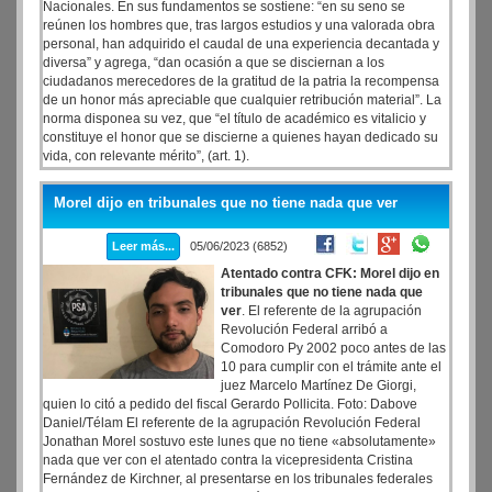
Nacionales. En sus fundamentos se sostiene: “en su seno se
reúnen los hombres que, tras largos estudios y una valorada obra
personal, han adquirido el caudal de una experiencia decantada y
diversa” y agrega, “dan ocasión a que se disciernan a los
ciudadanos merecedores de la gratitud de la patria la recompensa
de un honor más apreciable que cualquier retribución material”. La
norma disponea su vez, que “el título de académico es vitalicio y
constituye el honor que se discierne a quienes hayan dedicado su
vida, con relevante mérito”, (art. 1).
Después, el presidente Carlos Menem, por el decreto 1.879, de
fecha 16 de octubre de 1992, incluyó a la Academia Argentina de
Morel dijo en tribunales que no tiene nada que ver
Periodismo en el régimen de las Academias Nacionales aprobado
por el decreto-ley 4.362/55.
Leer más...
05/06/2023 (6852)
Atentado contra CFK: Morel dijo en
tribunales que no tiene nada que
ver
. El referente de la agrupación
Revolución Federal arribó a
Comodoro Py 2002 poco antes de las
10 para cumplir con el trámite ante el
juez Marcelo Martínez De Giorgi,
quien lo citó a pedido del fiscal Gerardo Pollicita. Foto: Dabove
Daniel/Télam El referente de la agrupación Revolución Federal
Jonathan Morel sostuvo este lunes que no tiene «absolutamente»
nada que ver con el atentado contra la vicepresidenta Cristina
Fernández de Kirchner, al presentarse en los tribunales federales