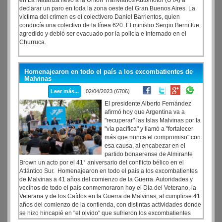
en La Matanza llevó a la Unión Tranviarios Automotor (UTA) a
declarar un paro en toda la zona oeste del Gran Buenos Aires. La
víctima del crimen es el colectivero Daniel Barrientos, quien
conducía una colectivo de la línea 620. El ministro Sergio Berni fue
agredido y debió ser evacuado por la policía e internado en el
Churruca.
Homenajearon en todo el país a los excombatientes de
Malvinas
Leer más...
02/04/2023 (6706)
El presidente Alberto Fernández
afirmó hoy que Argentina va a
"recuperar" las Islas Malvinas por la
"vía pacífica" y llamó a "fortalecer
más que nunca el compromiso" con
esa causa, al encabezar en el
partido bonaerense de Almirante
Brown un acto por el 41° aniversario del conflicto bélico en el
Atlántico Sur. Homenajearon en todo el país a los excombatientes
de Malvinas a 41 años del comienzo de la Guerra. Autoridades y
vecinos de todo el país conmemoraron hoy el Día del Veterano, la
Veterana y de los Caídos en la Guerra de Malvinas, al cumplirse 41
años del comienzo de la contienda, con distintas actividades donde
se hizo hincapié en "el olvido" que sufrieron los excombatientes
luego del conflicto bélico, se destacó su rol a la hora de "construir