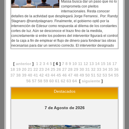
Massa busca dar un paso que no lo
comprometa con pleitos
internacionales. Resta conocer
detalles de la actividad que desplegará Jorge Ferraresi.. Por: Randy
Stagnaro @randystagnaro. Finalmente, el gobierno optó por la
intervención de Edesur como respuesta al dilema de los constantes
cortes de luz. Aún se desconoce el trazo fino de la medida,
concretamente si entre los poderes del interventor figurará el control
de la caja a fin de emplear el flujo de dinero para fondear las obras
necesarias para dar un servicio correcto. El interventor designado
es Jorge Ferraresi, intendente de Avellaneda. El gobierno se juega
con esta medida más que un disgusto con Enel, la semi estatal
italiana dueña de Edesur.
[
anterior
]
1
2
3
4
5
[ 6 ]
7
8
9
10
11
12
13
14
15
16
17
18
19
20
21
22
23
24
25
26
27
28
29
30
31
32
33
34
35
36
37
38
39
40
41
42
43
44
45
46
47
48
49
50
51
52
53
54
55
56
57
58
59
60
61
62
63
64
[
siguiente
]
Destacados
7 de Agosto de 2026