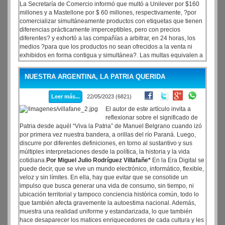
La Secretaría de Comercio informó que multó a Unilever por $160
millones y a Mastellone por $ 60 millones, respectivamente, ?por
comercializar simultáneamente productos con etiquetas que tienen
diferencias prácticamente imperceptibles, pero con precios
diferentes? y exhortó a las compañías a arbitrar, en 24 horas, los
medios ?para que los productos no sean ofrecidos a la venta ni
exhibidos en forma contigua y simultánea?. Las multas equivalen a
U$S 936.370 al tipo de cambio de mayorista de este martes. Las
empresas también deberán publicar en sus redes sociales y en las
NUESTRA ARGENTINA, LA PATRIA QUERIDA
creadas para las marcas de los productos implicados, el detalle de
la infracción que cometieron, en forma visible y por 72 horas.
Leer más...
22/05/2023 (6821)
El autor de este artículo invita a
reflexionar sobre el significado de
Patria desde aquél “Viva la Patria” de Manuel Belgrano cuando izó
por primera vez nuestra bandera, a orillas del río Paraná. Luego,
discurre por diferentes definiciones, en torno al sustantivo y sus
múltiples interpretaciones desde la política, la historia y la vida
cotidiana.
Por Miguel Julio Rodríguez Villafañe*
En la Era Digital se
puede decir, que se vive un mundo electrónico, informático, flexible,
veloz y sin límites. En ella, hay que evitar que se consolide un
impulso que busca generar una vida de consumo, sin tiempo, ni
ubicación territorial y tampoco conciencia histórica común, todo lo
que también afecta gravemente la autoestima nacional. Además,
muestra una realidad uniforme y estandarizada, lo que también
hace desaparecer los matices enriquecedores de cada cultura y les