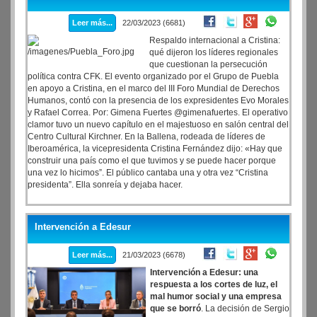
Leer más...
22/03/2023 (6681)
Respaldo internacional a Cristina:
qué dijeron los líderes regionales
que cuestionan la persecución
política contra CFK. El evento organizado por el Grupo de Puebla
en apoyo a Cristina, en el marco del III Foro Mundial de Derechos
Humanos, contó con la presencia de los expresidentes Evo Morales
y Rafael Correa. Por: Gimena Fuertes @gimenafuertes. El operativo
clamor tuvo un nuevo capítulo en el majestuoso en salón central del
Centro Cultural Kirchner. En la Ballena, rodeada de líderes de
Iberoamérica, la vicepresidenta Cristina Fernández dijo: «Hay que
construir una país como el que tuvimos y se puede hacer porque
una vez lo hicimos”. El público cantaba una y otra vez “Cristina
presidenta”. Ella sonreía y dejaba hacer.
Intervención a Edesur
Leer más...
21/03/2023 (6678)
Intervención a Edesur: una
respuesta a los cortes de luz, el
mal humor social y una empresa
que se borró
. La decisión de Sergio