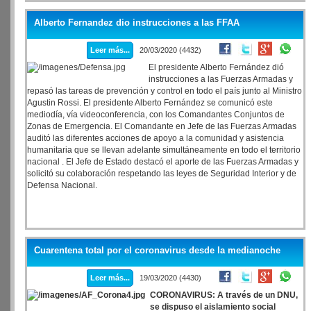
tienen las Fuerzas Armadas argentinas"
Alberto Fernandez dio instrucciones a las FFAA
Leer más...
20/03/2020 (4432)
El presidente Alberto Fernández dió
instrucciones a las Fuerzas Armadas y
repasó las tareas de prevención y control en todo el país junto al Ministro
Agustin Rossi. El presidente Alberto Fernández se comunicó este
mediodía, vía videoconferencia, con los Comandantes Conjuntos de
Zonas de Emergencia. El Comandante en Jefe de las Fuerzas Armadas
auditó las diferentes acciones de apoyo a la comunidad y asistencia
humanitaria que se llevan adelante simultáneamente en todo el territorio
nacional . El Jefe de Estado destacó el aporte de las Fuerzas Armadas y
solicitó su colaboración respetando las leyes de Seguridad Interior y de
Defensa Nacional.
Cuarentena total por el coronavirus desde la medianoche
Leer más...
19/03/2020 (4430)
CORONAVIRUS: A través de un DNU,
se dispuso el aislamiento social