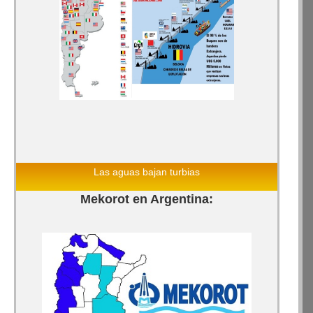
Las aguas bajan turbias
Mekorot en Argentina: