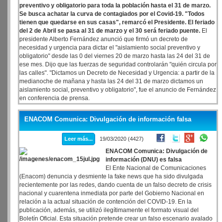
preventivo y obligatorio para toda la población hasta el 31 de marzo.
Se busca achatar la curva de contagiados por el Covid-19. "Todos
tienen que quedarse en sus casas", remarcó el Presidente. El feriado
del 2 de Abril se pasa al 31 de marzo y el 30 será feriado puente.
El
presidente Alberto Fernández anunció que firmó un decreto de
necesidad y urgencia para dictar el "aislamiento social preventivo y
obligatorio" desde las 0 del viernes 20 de marzo hasta las 24 del 31 de
ese mes. Dijo que las fuerzas de seguridad controlarán "quién circula por
las calles". "Dictamos un Decreto de Necesidad y Urgencia: a partir de la
medianoche de mañana y hasta las 24 del 31 de marzo dictamos un
aislamiento social, preventivo y obligatorio", fue el anuncio de Fernández
en conferencia de prensa.
ENACOM Comunica: Divulgación de información falsa
Leer más...
19/03/2020 (4427)
ENACOM Comunica: Divulgación de
información (DNU) es falsa
El Ente Nacional de Comunicaciones
(Enacom) denuncia y desmiente la fake news que ha sido divulgada
recientemente por las redes, dando cuenta de un falso decreto de crisis
nacional y cuarentena inmediata por parte del Gobierno Nacional en
relación a la actual situación de contención del COVID-19. En la
publicación, además, se utilizó ilegítimamente el formato visual del
Boletín Oficial. Esta situación pretende crear un falso escenario avalado