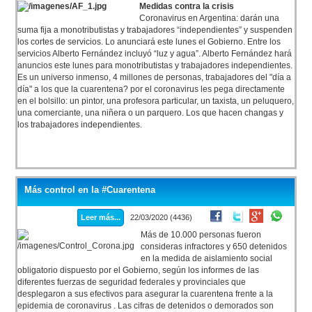
Medidas contra la crisis
Coronavirus en Argentina: darán una
suma fija a monotributistas y trabajadores “independientes” y suspenden
los cortes de servicios. Lo anunciará este lunes el Gobierno. Entre los
servicios Alberto Fernández incluyó “luz y agua”. Alberto Fernández hará
anuncios este lunes para monotributistas y trabajadores independientes.
Es un universo inmenso, 4 millones de personas, trabajadores del "día a
día" a los que la cuarentena? por el coronavirus les pega directamente
en el bolsillo: un pintor, una profesora particular, un taxista, un peluquero,
una comerciante, una niñera o un parquero. Los que hacen changas y
los trabajadores independientes.
Más control en la #Cuarentena
Leer más...
22/03/2020 (4436)
Más de 10.000 personas fueron
consideras infractores y 650 detenidos
en la medida de aislamiento social
obligatorio dispuesto por el Gobierno, según los informes de las
diferentes fuerzas de seguridad federales y provinciales que
desplegaron a sus efectivos para asegurar la cuarentena frente a la
epidemia de coronavirus . Las cifras de detenidos o demorados son