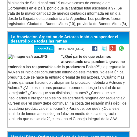
Ministerio de Salud confirmó 19 nuevos casos de contagio de
Coronavirus en el país, por lo que la cantidad total asciende a 97. Se
trata de la mayor cantidad de nuevos contagios informada en un día
desde la llegada de la pandemia a la Argentina. Los positivos fueron
registrados Ciudad de Buenos Aires (10), provincia de Buenos Aires (6),
Córdoba (1), Chaco (1) y Entre Ríos (1).
La Asociación Argentina de Actores instó a suspender el
desarrollo de todas las ramas
Leer más...
18/03/2020 (4424)
“¿Qué parte de que estamos
atravesando una pandemia grave no
entienden los responsables de la productora Polka?”
, se pregunta la
AAA en el inicio del comunicado difundido este martes. No es la única
pregunta que se hace la entidad gremial de los actores. “¿Cuánto mas
dinero ganarían haciendo trabajar sin la protección debida a Actrices y
Actores? ¿Vale ese interés pecunario poner en riesgo la salud de un
semejante? ¿Creen que son distintos, inmunes? ¿Creen que ser
insolidarios e irresponsables no les acarreará ninguna consecuencia?
¿Creen que 'el show debe continuar...' a costa del eslabón más débil de
la cadena productiva de la ficción? ¿Para qué, por qué? ¿Cuál es el
sentido de fomentar ese slogan falaz en medio de esta desgracia
sanitaria que nos asola?”, cuestiona el Consejo Integral de la AAA.