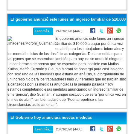
El gobierno anunció este lunes un ingreso familiar de $10.000
Leer más...
24/03/2020 (4440)
El gobierno anunció este lunes un ingreso
familiar de $10.000 a pagar por única vez
en abril para los trabajadores informales y
los monotributistas de las dos últimas categorías. De las medidas para
las pymes que se esperaban también para hoy, no se anunció ninguna.
La conferencia de prensa que se esperaba para las siete con Matías
Kulfas, Martín Guzmán y Claudio Moroni se postergó para casi las ocho
con solo uno de las medidas que estaba en análisis, el otorgamiento de
un ingreso fijo para los trabajadores más vulnerables que no habían sido
alcanzados por las medidas anunciadas la semana pasada."Hoy
estamos completando esas medidas anunciando un ingreso familiar de
emergencia", dijo Guzmán. Y aunque sostuvo que será "por única vez en
el mes de abril", también aclaró que "Podría repetirse si las
circunstancias así lo ameritan".
El Gobierno hoy anunciara nuevas medidas
Leer más...
23/03/2020 (4438)