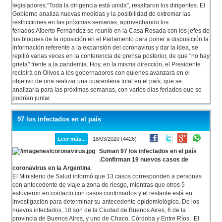
legisladores.“Toda la dirigencia está unida”, resaltaron los dirigentes. El
Gobierno analiza nuevas medidas y la posibilidad de extremar las
restricciones en las próximas semanas, aprovechando los
feriados.Alberto Fernández se reunió en la Casa Rosada con los jefes de
los bloques de la oposición en el Parlamento para poner a disposición la
información referente a la expansión del coronavirus y dar la idea, se
repitió varias veces en la conferencia de prensa posterior, de que "no hay
grieta" frente a la pandemia. Hoy, en la misma dirección, el Presidente
recibirá en Olivos a los gobernadores con quienes avanzará en el
objetivo de una realizar una cuarentena total en el país, que se
analizaría para las próximas semanas, con varios días feriados que se
podrían juntar.
97 los infectados en el país
Leer más...
18/03/2020 (4426)
Suman 97 los infectados en el país
.Confirman 19 nuevos casos de
coronavirus en la Argentina
El Ministerio de Salud informó que 13 casos corresponden a personas
con antecedente de viaje a zona de riesgo, mientras que otros 5
estuvieron en contacto con casos confirmados y el restante está en
investigación para determinar su antecedente epidemiológico. De los
nuevos infectados, 10 son de la Ciudad de Buenos Aires, 6 de la
provincia de Buenos Aires, y uno de Chaco, Córdoba y Entre Ríos. El