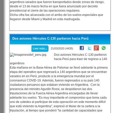
argentinos varados que fueron transportados desde zonas de riesgo,
desde el 13 de marzo fecha en que fuera anunciado por decreto
presidencial el cierre de las operaciones regulares.
Dicha cifra fue alcanzada con el arribo de los vuelos especiales que
llegaron desde Miami y Madrid en esta madrugada.
Dos aviones Hércules C-130 partieron hacia Perú
Leer más...
21/03/2020 (4435)
Dos aviones Hércules C-130 partieron
hacia Perú para traer de regreso a 140
argentinos
Esta mañana en la Base Aérea de Palomar se llevó adelante la primera
etapa del operativo que regresará a 140 argentinos que se encuentran
varados en en Perú, producto a la emergencia mundial por el
coronavirus COVID-19. Además, fueron regresados a su país 140
ciudadanos peruanos que estaban viviendo en Argentina. Con la
presencia del ministro Agustín Rossi, se despidieron las dos
tripulaciones de la Fuerza Aérea Argentina encargadas de llevar
adelante los vuelos. "Es muy importante el compromiso que toma cada
uno de ustedes al participar de esta operación en este momento difícil
que está viviendo la Argentina", expresó el titular de la cartera a la
tripulación, al tiempo que ponderó "la cantidad de capacidades que