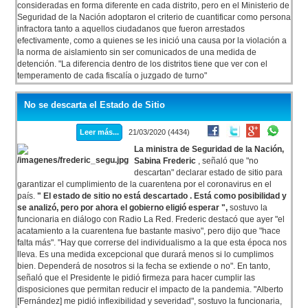
consideradas en forma diferente en cada distrito, pero en el Ministerio de
Seguridad de la Nación adoptaron el criterio de cuantificar como persona
infractora tanto a aquellos ciudadanos que fueron arrestados
efectivamente, como a quienes se les inició una causa por la violación a
la norma de aislamiento sin ser comunicados de una medida de
detención. "La diferencia dentro de los distritos tiene que ver con el
temperamento de cada fiscalía o juzgado de turno"
No se descarta el Estado de Sitio
Leer más...
21/03/2020 (4434)
La ministra de Seguridad de la Nación,
Sabina Frederic
, señaló que "no
descartan" declarar estado de sitio para
garantizar el cumplimiento de la cuarentena por el coronavirus en el
país.
" El estado de sitio no está descartado . Está como posibilidad y
se analizó, pero por ahora el gobierno eligió esperar ",
sostuvo la
funcionaria en diálogo con Radio La Red. Frederic destacó que ayer "el
acatamiento a la cuarentena fue bastante masivo", pero dijo que "hace
falta más". "Hay que correrse del individualismo a la que esta época nos
lleva. Es una medida excepcional que durará menos si lo cumplimos
bien. Dependerá de nosotros si la fecha se extiende o no". En tanto,
señaló que el Presidente le pidió firmeza para hacer cumplir las
disposiciones que permitan reducir el impacto de la pandemia. "Alberto
[Fernández] me pidió inflexibilidad y severidad", sostuvo la funcionaria,