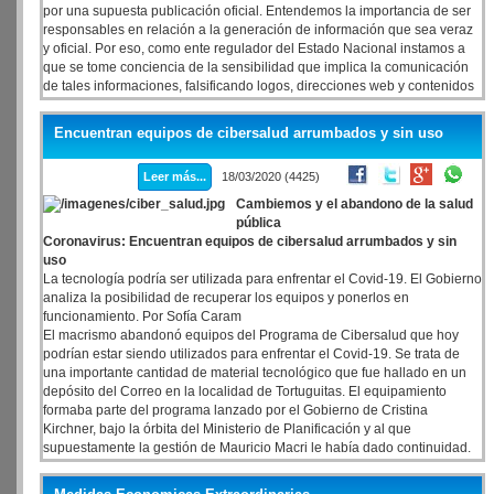
por una supuesta publicación oficial. Entendemos la importancia de ser
responsables en relación a la generación de información que sea veraz
y oficial. Por eso, como ente regulador del Estado Nacional instamos a
que se tome conciencia de la sensibilidad que implica la comunicación
de tales informaciones, falsificando logos, direcciones web y contenidos
del Gobierno Nacional. En tal sentido, solicitamos también la
colaboración de los medios para evitar la propagación de noticias falsas.
Encuentran equipos de cibersalud arrumbados y sin uso
Retomando lo expresado por el presidente Alberto Fernández, a la
epidemia mundial del coronavirus la combatimos juntos ya que
Leer más...
18/03/2020 (4425)
#Noesporvosesportodos.
Cambiemos y el abandono de la salud
pública
Coronavirus: Encuentran equipos de cibersalud arrumbados y sin
uso
La tecnología podría ser utilizada para enfrentar el Covid-19. El Gobierno
analiza la posibilidad de recuperar los equipos y ponerlos en
funcionamiento. Por Sofía Caram
El macrismo abandonó equipos del Programa de Cibersalud que hoy
podrían estar siendo utilizados para enfrentar el Covid-19. Se trata de
una importante cantidad de material tecnológico que fue hallado en un
depósito del Correo en la localidad de Tortuguitas. El equipamiento
formaba parte del programa lanzado por el Gobierno de Cristina
Kirchner, bajo la órbita del Ministerio de Planificación y al que
supuestamente la gestión de Mauricio Macri le había dado continuidad.