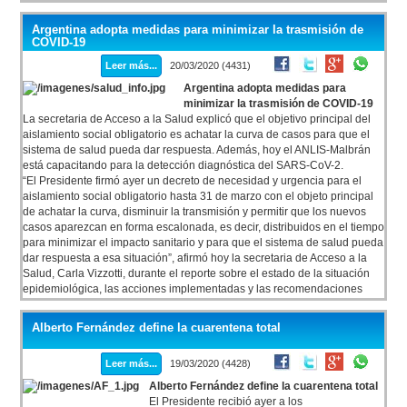
en diálogo con CNN radio. "Tenemos facultad para intervenir con todas
las fuerzas nacionales y hacer cumplir la cuarentena", aseguró.
Argentina adopta medidas para minimizar la trasmisión de
COVID-19
Leer más...
20/03/2020 (4431)
Argentina adopta medidas para
minimizar la trasmisión de COVID-19
La secretaria de Acceso a la Salud explicó que el objetivo principal del
aislamiento social obligatorio es achatar la curva de casos para que el
sistema de salud pueda dar respuesta. Además, hoy el ANLIS-Malbrán
está capacitando para la detección diagnóstica del SARS-CoV-2.
“El Presidente firmó ayer un decreto de necesidad y urgencia para el
aislamiento social obligatorio hasta 31 de marzo con el objeto principal
de achatar la curva, disminuir la transmisión y permitir que los nuevos
casos aparezcan en forma escalonada, es decir, distribuidos en el tiempo
para minimizar el impacto sanitario y para que el sistema de salud pueda
dar respuesta a esa situación”, afirmó hoy la secretaria de Acceso a la
Salud, Carla Vizzotti, durante el reporte sobre el estado de la situación
epidemiológica, las acciones implementadas y las recomendaciones
frente a la emergencia por el nuevo coronavirus.
Alberto Fernández define la cuarentena total
Leer más...
19/03/2020 (4428)
Alberto Fernández define la cuarentena total
El Presidente recibió ayer a los