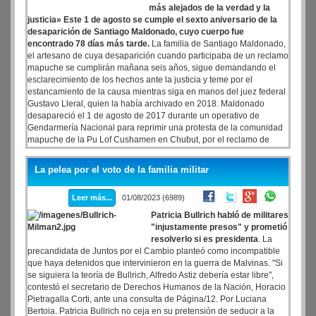
en algunos casos hasta agotar los fondos de los afectados.
más alejados de la verdad y la
justicia» Este 1 de agosto se cumple el sexto aniversario de la
desaparición de Santiago Maldonado, cuyo cuerpo fue
encontrado 78 días más tarde.
La familia de Santiago Maldonado,
el artesano de cuya desaparición cuando participaba de un reclamo
mapuche se cumplirán mañana seis años, sigue demandando el
esclarecimiento de los hechos ante la justicia y teme por el
estancamiento de la causa mientras siga en manos del juez federal
Gustavo Lleral, quien la había archivado en 2018. Maldonado
desapareció el 1 de agosto de 2017 durante un operativo de
Gendarmería Nacional para reprimir una protesta de la comunidad
mapuche de la Pu Lof Cushamen en Chubut, por el reclamo de
tierras ancestrales ubicadas entre la ruta 40 y el río Chubut.
La pelea por el voto de la familia militar
Leer más...
01/08/2023 (6989)
Patricia Bullrich habló de militares
"injustamente presos" y prometió
resolverlo si es presidenta
. La
precandidata de Juntos por el Cambio planteó como incompatible
que haya detenidos que intervinieron en la guerra de Malvinas. "Si
se siguiera la teoría de Bullrich, Alfredo Astiz debería estar libre",
contestó el secretario de Derechos Humanos de la Nación, Horacio
Pietragalla Corti, ante una consulta de Página/12. Por Luciana
Bertoia. Patricia Bullrich no ceja en su pretensión de seducir a la