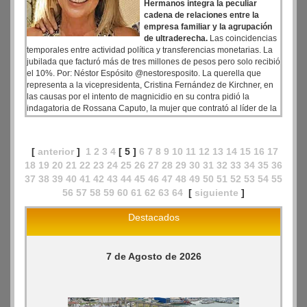
Hermanos integra la peculiar
cadena de relaciones entre la
empresa familiar y la agrupación
de ultraderecha.
Las coincidencias
temporales entre actividad política y transferencias monetarias. La
jubilada que facturó más de tres millones de pesos pero solo recibió
el 10%. Por: Néstor Espósito @nestoresposito. La querella que
representa a la vicepresidenta, Cristina Fernández de Kirchner, en
las causas por el intento de magnicidio en su contra pidió la
indagatoria de Rossana Caputo, la mujer que contrató al líder de la
agrupación de ultraderecha Revolución Federal, Jonathan Morel,
para la fabricación de muebles que “pueden haber sido la pantalla
para financiar la violencia política”.
[
anterior
]
1
2
3
4
[ 5 ]
6
7
8
9
10
11
12
13
14
15
16
17
18
19
20
21
22
23
24
25
26
27
28
29
30
31
32
33
34
35
36
37
38
39
40
41
42
43
44
45
46
47
48
49
50
51
52
53
54
55
56
57
58
59
60
61
62
63
64
[
siguiente
]
Destacados
7 de Agosto de 2026