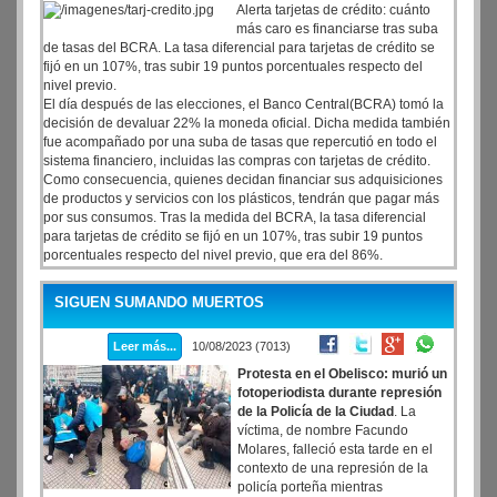
Alerta tarjetas de crédito: cuánto
más caro es financiarse tras suba
de tasas del BCRA. La tasa diferencial para tarjetas de crédito se
fijó en un 107%, tras subir 19 puntos porcentuales respecto del
nivel previo.
El día después de las elecciones, el Banco Central(BCRA) tomó la
decisión de devaluar 22% la moneda oficial. Dicha medida también
fue acompañado por una suba de tasas que repercutió en todo el
sistema financiero, incluidas las compras con tarjetas de crédito.
Como consecuencia, quienes decidan financiar sus adquisiciones
de productos y servicios con los plásticos, tendrán que pagar más
por sus consumos. Tras la medida del BCRA, la tasa diferencial
para tarjetas de crédito se fijó en un 107%, tras subir 19 puntos
porcentuales respecto del nivel previo, que era del 86%.
SIGUEN SUMANDO MUERTOS
Leer más...
10/08/2023 (7013)
Protesta en el Obelisco: murió un
fotoperiodista durante represión
de la Policía de la Ciudad
. La
víctima, de nombre Facundo
Molares, falleció esta tarde en el
contexto de una represión de la
policía porteña mientras