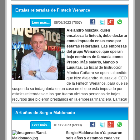
abdomen. Falleció más tarde en el hospital Evita, donde llegó a ser
asistida, según los médicos, como consecuencia de esos golpes.
Estafas reiteradas de Fintech Wenance
Leer más...
08/08/2023 (7007)
Alejandro Muszak, quien
encabeza la fintech, debe declarar
como imputado en un caso por
estafas reiteradas. Las empresas
del grupo Wenance, que operan
bajo nombres de fantasía como
Presto, Más salario, Mango o
Luquitas
. La fiscal de Instrucción
Mónica Cuñarro se opuso al pedido
que hizo Alejandro Muszak, el CEO
de la Fintech Wenance, para que se
suspenda su indagatoria en un caso en el que está imputado por
estafas reiteradas de las que fueron víctimas personas de bajos
recursos que pidieron préstamos en la empresa financiera. La fiscal
había solicitado la indagatoria de Muszak y de otros integrantes de
la empresa porque comprobó que desde allí se otorgaron
A 6 años de Sergio Maldonado
préstamos a personas que no calificaban para obtenerlos en el
sistema bancario, y les cobraron intereses significativamente más
Leer más...
01/08/2023 (6990)
altos que los bancos. Además, en la acusación, se explicó que
incluso después de que los préstamos fueron cancelados, la
Sergio Maldonado: «Ya pasaron
empresa continuó debitando dinero de las cuentas de los clientes,
seis años y estamos cada vez