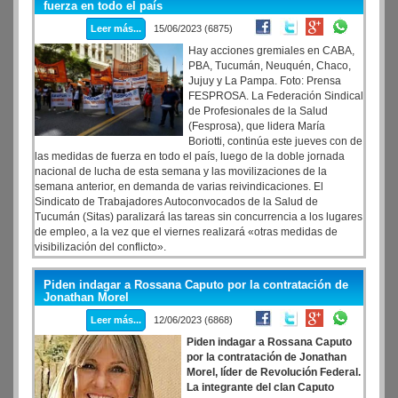
venganza.»
fuerza en todo el país
Leer más...
15/06/2023 (6875)
Hay acciones gremiales en CABA,
PBA, Tucumán, Neuquén, Chaco,
Jujuy y La Pampa. Foto: Prensa
FESPROSA. La Federación Sindical
de Profesionales de la Salud
(Fesprosa), que lidera María
Boriotti, continúa este jueves con de
las medidas de fuerza en todo el país, luego de la doble jornada
nacional de lucha de esta semana y las movilizaciones de la
semana anterior, en demanda de varias reivindicaciones. El
Sindicato de Trabajadores Autoconvocados de la Salud de
Tucumán (Sitas) paralizará las tareas sin concurrencia a los lugares
de empleo, a la vez que el viernes realizará «otras medidas de
visibilización del conflicto».
Piden indagar a Rossana Caputo por la contratación de
Jonathan Morel
Leer más...
12/06/2023 (6868)
Piden indagar a Rossana Caputo
por la contratación de Jonathan
Morel, líder de Revolución Federal.
La integrante del clan Caputo