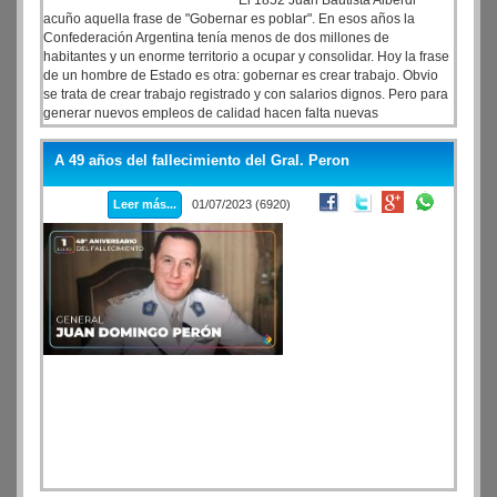
El 1852 Juan Bautista Alberdi
acuño aquella frase de "Gobernar es poblar". En esos años la
Confederación Argentina tenía menos de dos millones de
habitantes y un enorme territorio a ocupar y consolidar. Hoy la frase
de un hombre de Estado es otra: gobernar es crear trabajo. Obvio
se trata de crear trabajo registrado y con salarios dignos. Pero para
generar nuevos empleos de calidad hacen falta nuevas
inversiones. Y una cosa es tener la iniciativa y las ganas, y otra
cosa bastante más compleja es conseguir los recursos, ya sean
A 49 años del fallecimiento del Gral. Peron
para inversiones estatales o privadas. El próximo domingo 9 de
Julio , el gobernador Axel Kicillof junto a las máximas autoridades
Leer más...
01/07/2023 (6920)
nacionales estará en Salliqueló, en el oeste de la provincia de
Buenos Aires. Va a inaugurar el primer tramo del Gasoducto Néstor
Kirchner, que viene desde los yacimientos de Vaca Muerta.