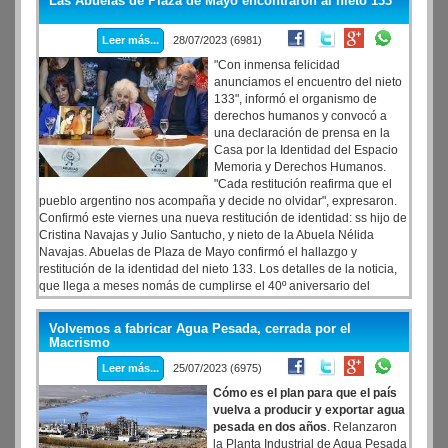
Las Abuelas de Plaza de Mayo encontraron al nieto 133
Estados Unidos.
Leer más...
28/07/2023 (6981)
"Con inmensa felicidad
anunciamos el encuentro del nieto
133", informó el organismo de
derechos humanos y convocó a
una declaración de prensa en la
Casa por la Identidad del Espacio
Memoria y Derechos Humanos.
"Cada restitución reafirma que el
pueblo argentino nos acompaña y decide no olvidar", expresaron.
Confirmó este viernes una nueva restitución de identidad: ss hijo de
Cristina Navajas y Julio Santucho, y nieto de la Abuela Nélida
Navajas. Abuelas de Plaza de Mayo confirmó el hallazgo y
restitución de la identidad del nieto 133. Los detalles de la noticia,
que llega a meses nomás de cumplirse el 40º aniversario del
retorno de la democracia, serán brindados al mediodía durante una
conferencia en la Casa por la Identidad del Espacio Memoria y
Volvemos a fabricar Agua Pesada, cerrada por el
Derechos Humanos exESMA.
Macrismo
Leer más...
25/07/2023 (6975)
Cómo es el plan para que el país
vuelva a producir y exportar agua
pesada en dos años
. Relanzaron
la Planta Industrial de Agua Pesada