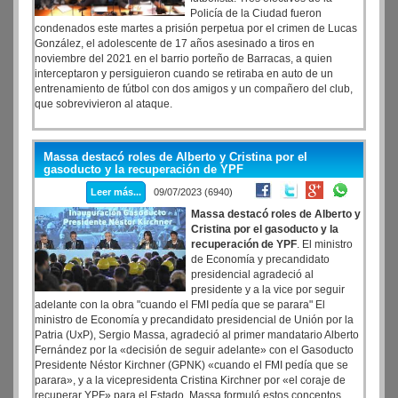
Policía de la Ciudad fueron
condenados este martes a prisión perpetua por el crimen de Lucas
González, el adolescente de 17 años asesinado a tiros en
noviembre del 2021 en el barrio porteño de Barracas, a quien
interceptaron y persiguieron cuando se retiraba en auto de un
entrenamiento de fútbol con dos amigos y un compañero del club,
que sobrevivieron al ataque.
Massa destacó roles de Alberto y Cristina por el
gasoducto y la recuperación de YPF
Leer más...
09/07/2023 (6940)
Massa destacó roles de Alberto y
Cristina por el gasoducto y la
recuperación de YPF
. El ministro
de Economía y precandidato
presidencial agradeció al
presidente y a la vice por seguir
adelante con la obra "cuando el FMI pedía que se parara" El
ministro de Economía y precandidato presidencial de Unión por la
Patria (UxP), Sergio Massa, agradeció al primer mandatario Alberto
Fernández por la «decisión de seguir adelante» con el Gasoducto
Presidente Néstor Kirchner (GPNK) «cuando el FMI pedía que se
parara», y a la vicepresidenta Cristina Kirchner por «el coraje de
recuperar YPF» para el Estado. Massa formuló estos conceptos