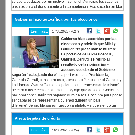
se cae a pedazos por un motivo insólito: el Municipio les sacó los
pasajes para el día siguiente a la competencia. Eso sucedió en Mar
del Plata.
Las miradas apuntaron a la gestión municipal del
intendente Guillermo Montenegro
, que ante la situación, le pidió la
Gobierno hizo autocrítica por las elecciones
renuncia a todos los funcionarios políticos del área de Cultura,
incluido el secretario Carlos Balmaceda, por la eliminación de la
Leer más...
17/08/2023 (7027)
delegación marplatense que iba a participar en Ayacucho.
Además
de Balmaceda, el jefe comunal les pidió la dimisión al director
Gobierno hizo autocrítica por las
general del área, Christian Rabe, a Damián Arregui (director
elecciones y advirtió que Milei y
coordinador) y a Julio Neveleff (director general de bibliotecas).
Bullrich "representan lo mismo"
La portavoz de la Presidencia,
Gabriela Cerruti, se refirió al
resultado de las primarias y
aseguró que desde el Gobierno
segurán "trabajando duro".
La portavoz de la Presidencia,
Gabriela Cerruti, consideró este jueves que Juntos por el Cambio y
La Libertad Avanza "son dos opciones que representan lo mismo"
de cara a las elecciones nacionales y dijo que desde el Gobierno
nacional continuarán "trabajando duro de acá a octubre para poder
ser capaces de representar a quienes quieren un país
diferente".Sergio Massa es nuestro candidato y sigue siendo un
piloto de tormenta. Está haciendo un trabajo extraordinario",
destacó Cerruti en rueda de prensa en la Casa de Gobierno.
Alerta tarjetas de crédito
Leer más...
16/08/2023 (7024)