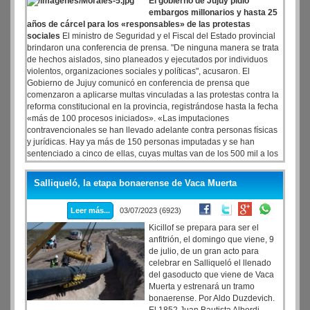
El gobierno de Jujuy pidió
embargos millonarios y hasta 25
años de cárcel para los «responsables» de las protestas
sociales
El ministro de Seguridad y el Fiscal del Estado provincial
brindaron una conferencia de prensa. "De ninguna manera se trata
de hechos aislados, sino planeados y ejecutados por individuos
violentos, organizaciones sociales y políticas", acusaron. El
Gobierno de Jujuy comunicó en conferencia de prensa que
comenzaron a aplicarse multas vinculadas a las protestas contra la
reforma constitucional en la provincia, registrándose hasta la fecha
«más de 100 procesos iniciados». «Las imputaciones
contravencionales se han llevado adelante contra personas físicas
y jurídicas. Hay ya más de 150 personas imputadas y se han
sentenciado a cinco de ellas, cuyas multas van de los 500 mil a los
2 millones de pesos», señaló en conferencia de prensa el ministro
de Seguridad de Jujuy, Guillermo Corro.
Salliqueló, la etapa bonaerense de Vaca Muerta
Leer más...
03/07/2023 (6923)
Kicillof se prepara para ser el
anfitrión, el domingo que viene, 9
de julio, de un gran acto para
celebrar en Salliqueló el llenado
del gasoducto que viene de Vaca
Muerta y estrenará un tramo
bonaerense. Por Aldo Duzdevich.