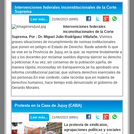
Intervenciones federales inconstitucionales de la Corte
Suprema
Leer más...
22/06/2023 (6895)
Intervenciones federales
inconstitucionales de la Corte
Suprema. Por : Dr. Miguel Julio Rodríguez Villafañe.
Vivimos
graves situaciones de incumplimiento de normas institucionales
que ponen en peligro el Estado de Derecho. Baste advertir lo que
se vive en la Provincia de Jujuy, en la que, se reprime brutalmente a
las y los docentes por reclamar sueldos dignosy ejercer su derecho
a peticionar. A su vez, sin consenso de la población jujeña, de
manera rápida, inconsultay sin transparencia,se ha aprobado una
reforma constitucional parcial, que vulnera derechos esenciales de
las personas.En ese contexto, cabe recordar que,en materia de
derechos humanos, hace tiempo está denunciado el gobierno de
Gerardo Morales.
Protesta en la Casa de Jujuy (CABA)
Leer más...
21/06/2023 (6891)
La protesta de sindicatos,
agrupaciones políticas y sociales