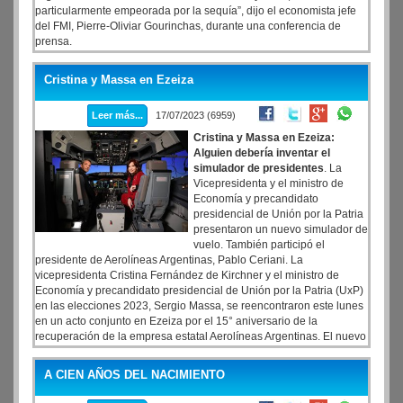
particularmente empeorada por la sequía”, dijo el economista jefe
del FMI, Pierre-Oliviar Gourinchas, durante una conferencia de
prensa.
Cristina y Massa en Ezeiza
Leer más...
17/07/2023 (6959)
Cristina y Massa en Ezeiza:
Alguien debería inventar el
simulador de presidentes
. La
Vicepresidenta y el ministro de
Economía y precandidato
presidencial de Unión por la Patria
presentaron un nuevo simulador de
vuelo. También participó el
presidente de Aerolíneas Argentinas, Pablo Ceriani. La
vicepresidenta Cristina Fernández de Kirchner y el ministro de
Economía y precandidato presidencial de Unión por la Patria (UxP)
en las elecciones 2023, Sergio Massa, se reencontraron este lunes
en un acto conjunto en Ezeiza por el 15° aniversario de la
recuperación de la empresa estatal Aerolíneas Argentinas. El nuevo
simulador de aeronaves Boeing 737 Max, inaugurado hoy por la
vicepresidenta Cristina Fernández de Kirchner y el ministro de
A CIEN AÑOS DEL NACIMIENTO
Economía Sergio Massa, es una incorporación fundamental para
Aerolíneas Argentinas para que los pilotos puedan capacitarse y