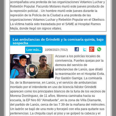
acompañaba una protesta de las organizaciones Votamos Luchar y
Rebelión Popular. Facundo Molares murió este jueves producto de
la represión policial. . Un hombre murió este jueves durante la
represión de la Policía de la Ciudad a una protesta de las
organizaciones Votamos Luchar y Rebelión Popular en el Obelisco.
La víctima había sido trasladada por el SAME al Hospital Ramos
Mejía, donde llegó sin signos vitales.
Las ambulancias de Grindetti y la comisaría quinta, bajo
sospecha
Leer más...
10/08/2023 (7012)
Acusan a los policías locales de
connivencia. Fuertes quejas por la
demora del servicio de
ambulancias de Lanús, que dilató
la reanimación en el Hospital Evita.
Por Gastón Garriga. La comisaría
5a. de la Bonaerense, en Lanús, y el servicio de ambulancias
montado por el intendente en uso de licencia Néstor Grindetti
aparecen como los principales blancos de la furia de los vecinos de
Morena Domínguez, de 11 años. Morena caminaba hacia su
escuela, la EP Nro 60 “Almafuerte”, en la zona de Villa Diamante,
del partido de Lanús, cerca de las 7.39 de la mañana del miércoles.
Un ladrón se bajó de una moto y forcejeó con ella para quitarle sus
pertenencias. La chiquita cayó al piso y se golpeó la cabeza y el