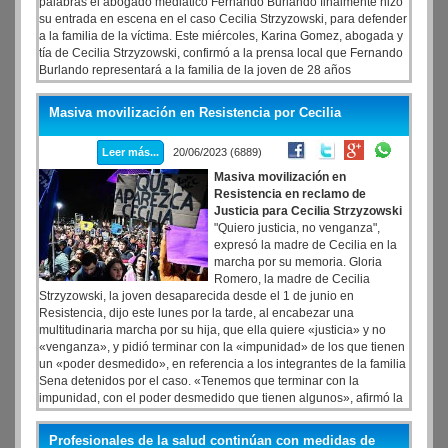
palabras el abogado mediático Fernando Burlando finalmente hizo
su entrada en escena en el caso Cecilia Strzyzowski, para defender
a la familia de la víctima. Este miércoles, Karina Gomez, abogada y
tía de Cecilia Strzyzowski, confirmó a la prensa local que Fernando
Burlando representará a la familia de la joven de 28 años
desaparecida hace tres semanas. «Nos llama la atención que la
justicia no cuente los avances de la causa», comenzó su
Masiva movilización en Resistencia por Cecilia
participación el letrado.
Leer más...
20/06/2023 (6889)
Masiva movilización en
Resistencia en reclamo de
Justicia para Cecilia Strzyzowski
"Quiero justicia, no venganza",
expresó la madre de Cecilia en la
marcha por su memoria. Gloria
Romero, la madre de Cecilia
Strzyzowski, la joven desaparecida desde el 1 de junio en
Resistencia, dijo este lunes por la tarde, al encabezar una
multitudinaria marcha por su hija, que ella quiere «justicia» y no
«venganza», y pidió terminar con la «impunidad» de los que tienen
un «poder desmedido», en referencia a los integrantes de la familia
Sena detenidos por el caso. «Tenemos que terminar con la
impunidad, con el poder desmedido que tienen algunos», afirmó la
mujer ante unas tres mil personas reunidas en la plaza 25 de Mayo
de la capital chaqueña y aclaró: «Yo quiero justicia, no quiero
Profesionales de la salud continúan con medidas de