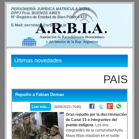
PERSONERÍA JURÍDICA MATRÍCULA 32264
DPPJ Pcia. BUENOS AIRES
N° Registro de Entidad de Bien Público 433
E-Mail: secretaria@arbia.org.ar
Últimas novedades
PAIS
Repudio a Fabian Doman
Leer más...
26/08/2023 (7045)
Gran repudio por la discriminación
de Canal 13 a integrantes del
pueblo indígena
. Los dos
integrantes de la comunidad Ayllu
Mayu Wasi viajaban en el subte