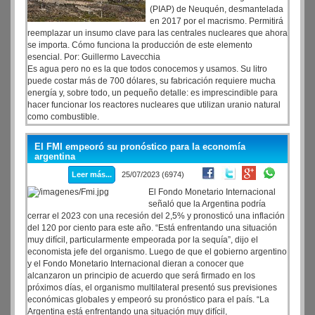
(PIAP) de Neuquén, desmantelada
en 2017 por el macrismo. Permitirá
reemplazar un insumo clave para las centrales nucleares que ahora
se importa. Cómo funciona la producción de este elemento
esencial. Por: Guillermo Lavecchia
Es agua pero no es la que todos conocemos y usamos. Su litro
puede costar más de 700 dólares, su fabricación requiere mucha
energía y, sobre todo, un pequeño detalle: es imprescindible para
hacer funcionar los reactores nucleares que utilizan uranio natural
como combustible.
El FMI empeoró su pronóstico para la economía
argentina
Leer más...
25/07/2023 (6974)
El Fondo Monetario Internacional
señaló que la Argentina podría
cerrar el 2023 con una recesión del 2,5% y pronosticó una inflación
del 120 por ciento para este año. “Está enfrentando una situación
muy difícil, particularmente empeorada por la sequía”, dijo el
economista jefe del organismo. Luego de que el gobierno argentino
y el Fondo Monetario Internacional dieran a conocer que
alcanzaron un principio de acuerdo que será firmado en los
próximos días, el organismo multilateral presentó sus previsiones
económicas globales y empeoró su pronóstico para el país. “La
Argentina está enfrentando una situación muy difícil,