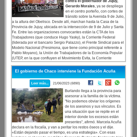
contra el gobernador de Jujuy,
Gerardo Morales
, ya se despliega
en el centro porteño, con cortes de
tránsito sobre la Avenida 9 de Julio,
a la altura del Obelisco. Desde allí, marchan hasta la Casa de la
Provincia de Jujuy, ubicada en la intersección de 9 de Julio y Santa
Fe. Entre las organizaciones convocantes están la CTA de los
Trabajadores (que conduce Hugo Yasky), la Corriente Federal
(liderada por el bancario Sergio Palazzo), el Frente Sindical para el
Modelo Nacional (Fresimona, que tiene como principal referente a
Pablo Moyano), la Unión de Trabajadores de la Economía Popular
(UTEP, en la que confluyen el Movimiento Evita, la Corriente
Clasista y Combativa, Barrios de Pie, y el MTE, de Juan Grabois,
entre otros).
El gobierno de Chaco interviene la Fundación Acuña
Leer más...
21/06/2023 (6890)
Burlando llega a la provincia para
asesorar a la familia de la víctima.
"No podemos obviar los orígenes
de los asesinos y sus vínculos. Es
una situación que se repite en el
interior donde los excesos están
presentes", afirmó. Marcela Acuña
declara en la fiscalía, y van a peritar los restos óseos y el dije.
«Están dejando pasar el tiempo, es una estrategia». Con esas