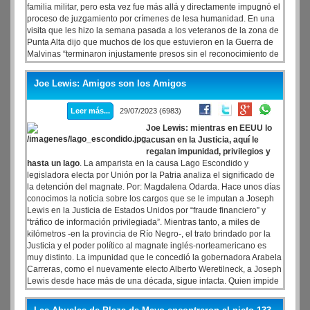
familia militar, pero esta vez fue más allá y directamente impugnó el
proceso de juzgamiento por crímenes de lesa humanidad. En una
visita que les hizo la semana pasada a los veteranos de la zona de
Punta Alta dijo que muchos de los que estuvieron en la Guerra de
Malvinas “terminaron injustamente presos sin el reconocimiento de
haber estado luchando por la patria”.
Joe Lewis: Amigos son los Amigos
Leer más...
29/07/2023 (6983)
Joe Lewis: mientras en EEUU lo
acusan en la Justicia, aquí le
regalan impunidad, privilegios y
hasta un lago
. La amparista en la causa Lago Escondido y
legisladora electa por Unión por la Patria analiza el significado de
la detención del magnate. Por: Magdalena Odarda. Hace unos días
conocimos la noticia sobre los cargos que se le imputan a Joseph
Lewis en la Justicia de Estados Unidos por “fraude financiero” y
“tráfico de información privilegiada”. Mientras tanto, a miles de
kilómetros -en la provincia de Río Negro-, el trato brindado por la
Justicia y el poder político al magnate inglés-norteamericano es
muy distinto. La impunidad que le concedió la gobernadora Arabela
Carreras, como el nuevamente electo Alberto Weretilneck, a Joseph
Lewis desde hace más de una década, sigue intacta. Quien impide
el tránsito libre y seguro al Lago Escondido desde hace 27 años,
fue detenido y posteriormente liberado, pero no puede salir de