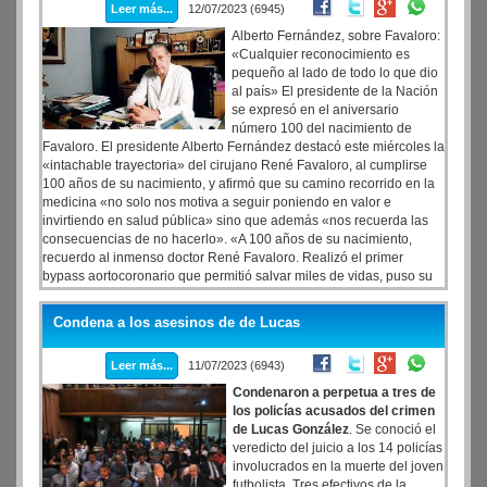
Leer más...
12/07/2023 (6945)
perfeccionar su labor, señalan los analistas.
Alberto Fernández, sobre Favaloro:
«Cualquier reconocimiento es
pequeño al lado de todo lo que dio
al país» El presidente de la Nación
se expresó en el aniversario
número 100 del nacimiento de
Favaloro. El presidente Alberto Fernández destacó este miércoles la
«intachable trayectoria» del cirujano René Favaloro, al cumplirse
100 años de su nacimiento, y afirmó que su camino recorrido en la
medicina «no solo nos motiva a seguir poniendo en valor e
invirtiendo en salud pública» sino que además «nos recuerda las
consecuencias de no hacerlo». «A 100 años de su nacimiento,
recuerdo al inmenso doctor René Favaloro. Realizó el primer
bypass aortocoronario que permitió salvar miles de vidas, puso su
talento al servicio del país y trabajó incansablemente por el acceso
a la atención sanitaria de quienes la necesitaban», publicó esta
Condena a los asesinos de de Lucas
mañana el presidente en Twitter.
Leer más...
11/07/2023 (6943)
Condenaron a perpetua a tres de
los policías acusados del crimen
de Lucas González
. Se conoció el
veredicto del juicio a los 14 policías
involucrados en la muerte del joven
futbolista. Tres efectivos de la