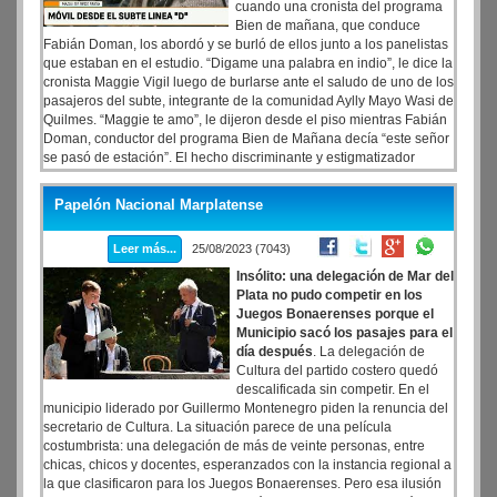
cuando una cronista del programa
Bien de mañana, que conduce
Fabián Doman, los abordó y se burló de ellos junto a los panelistas
que estaban en el estudio. “Digame una palabra en indio”, le dice la
cronista Maggie Vigil luego de burlarse ante el saludo de uno de los
pasajeros del subte, integrante de la comunidad Aylly Mayo Wasi de
Quilmes. “Maggie te amo”, le dijeron desde el piso mientras Fabián
Doman, conductor del programa Bien de Mañana decía “este señor
se pasó de estación”. El hecho discriminante y estigmatizador
sucedió el jueves durante un móvil en la línea D del subte, pero se
conoció recién este viernes a través de las redes sociales donde el
Papelón Nacional Marplatense
repudio fue creciendo. También las denuncias realizadas en a la
sección de reclamos de la Defensoría del Público.
Leer más...
25/08/2023 (7043)
Insólito: una delegación de Mar del
Plata no pudo competir en los
Juegos Bonaerenses porque el
Municipio sacó los pasajes para el
día después
. La delegación de
Cultura del partido costero quedó
descalificada sin competir. En el
municipio liderado por Guillermo Montenegro piden la renuncia del
secretario de Cultura. La situación parece de una película
costumbrista: una delegación de más de veinte personas, entre
chicas, chicos y docentes, esperanzados con la instancia regional a
la que clasificaron para los Juegos Bonaerenses. Pero esa ilusión