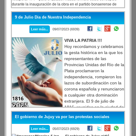
durante la inauguración de la obra en el partido bonaerense de
Salliqueló, donde anunció que en septiembre se licitará el segundo
tramo del ducto, desde esa ciudad hasta San Jerónimo, en Santa
9 de Julio Dia de Nuestra Independencia
Fe.
Leer más...
09/07/2023 (6939)
VIVA LA PATRIA !!!
Hoy recordamos y celebramos
la gesta histórica en la que los
representantes de las
Provincias Unidas del Río de la
Plata proclamaron la
independencia, rompieron los
lazos de subordinación con la
corona española y renunciaron
a cualquier otra dominación
extranjera. El 9 de julio de
1816, reunidos en la ciudad de
San Miguel de Tucumán en
El gobierno de Jujuy va por las protestas sociales
Congreso General Constituyente, se firmó el Acta de la
Independencia
Leer más...
05/07/2023 (6929)