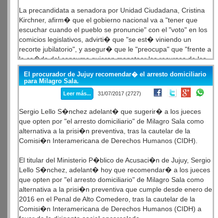
mejorar su sistema educativa. El gasto en el �rea aument�,
La precandidata a senadora por Unidad Ciudadana, Cristina
pero los resultados no mejoraron.
Kirchner, afirm� que el gobierno nacional va a "tener que
escuchar cuando el pueblo se pronuncie" con el "voto" en los
La Argentina y Am�rica Latina est�n muy rezagadas con
comicios legislativos, advirti� que "se est� viniendo un
respecto al sudeste asi�tico. La rob�tica va a eliminar el 50
recorte jubilatorio", y asegur� que le "preocupa" que "frente a
por ciento de los empleos actuales y eso va a repercutir en
la ca�da del consumo quieran manotear los recursos de los
este pa�s si no mejora su calidad educativa y no se vuelve
jubilados".
competitivo para la era digital".
El procurador de Jujuy recomendar� el arresto domiciliario
para Milagro Sala.
"La fuerza de cada uno de ustedes est� en ese voto, en esa
Leer más...
31/07/2017 (2727)
opini�n, en esa voz que tienen que poner. Yo no soy m�s
que el veh�culo. Creo que van a tener que escuchar cuando
Sergio Lello S�nchez adelant� que sugerir� a los jueces
el pueblo se pronuncie", enfatiz� la ex presidenta.
que opten por "el arresto domiciliario" de Milagro Sala como
alternativa a la prisi�n preventiva, tras la cautelar de la
En tanto, advirti� que desde el Ejecutivo de Mauricio Macri "lo
Comisi�n Interamericana de Derechos Humanos (CIDH).
que est�n haciendo es dando manotazos a la caja de los
jubilados y esto impacta al consumo", adem�s de advertir
El titular del Ministerio P�blico de Acusaci�n de Jujuy, Sergio
que "se est� viniendo un recorte jubilatorio", y consider� que
Lello S�nchez, adelant� hoy que recomendar� a los jueces
"no se puede vivir con el terror de las facturas de luz y de
que opten por "el arresto domiciliario" de Milagro Sala como
gas".
alternativa a la prisi�n preventiva que cumple desde enero de
2016 en el Penal de Alto Comedero, tras la cautelar de la
"Ya les cortaron el gas, a lo mejor le van a cortar la luz, lo que
Comisi�n Interamericana de Derechos Humanos (CIDH) a
no les van a poder cortar es la esperanza y la libertad de