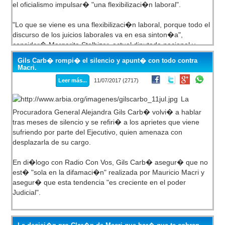
el oficialismo impulsar� "una flexibilizaci�n laboral".
"Lo que se viene es una flexibilizaci�n laboral, porque todo el
discurso de los juicios laborales va en esa sinton�a",
consider� Margarita Stolbizer, actual diputada nacional y
n�mero dos en la lista de precandidatos a senadores
Gils Carb� rompi� el silencio y apunt� con todo contra
nacionales de 1Pa�s que, en la provincia de Buenos Aires,
Macri.
encabeza el tambi�n diputado Sergio Massa.
Leer más...
11/07/2017 (2717)
En declaraciones a radio FM Milenium sostuvo que "muchas
La
veces se habla de los sectores m�s bajos, pero esos son
Procuradora General Alejandra Gils Carb� volvi� a hablar
sectores han sido atendidos por el gobierno". En cambio,
tras meses de silencio y se refiri� a los aprietes que viene
indic� Stolbizer, "estamos teniendo m�s dificultades con los
sufriendo por parte del Ejecutivo, quien amenaza con
sectores medios y medios bajos que son los que pagan la
desplazarla de su cargo.
factura de la luz". Adem�s, la diputada resalt� "los esfuerzos
de las peque�as y medianas empresas para no suspender o
En di�logo con Radio Con Vos, Gils Carb� asegur� que no
despedir personal".
est� "sola en la difamaci�n" realizada por Mauricio Macri y
asegur� que esta tendencia "es creciente en el poder
Judicial".
"Desde 2015 dec�a que ten�a que renunciar si �l asum�s,
desconociendo la Constituci�n. No hay un solo fiscal que