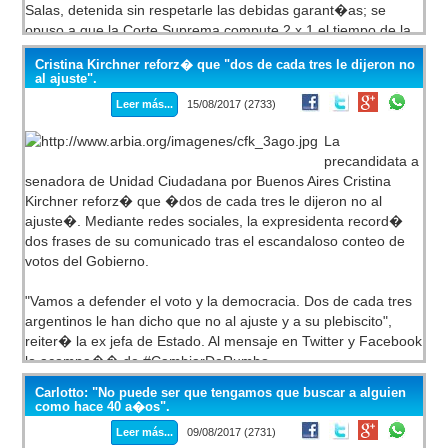
Salas, detenida sin respetarle las debidas garant�as; se
opuso a que la Corte Suprema compute 2 x 1 el tiempo de la
detenci�n a los condenados por delitos de lesa humanidad;
Cristina Kirchner reforz� que "dos de cada tres le dijeron no
ha reclamado la preservaci�n del medio ambiente y se ha
al ajuste".
pronunciado en contra de los desmontes; ha reafirmado �ni
Leer más...
15/08/2017 (2733)
una menos� en contra de los femicidios; ha pedido saber el
paradero de Santiago Maldonado, que desapareci� en medio
La
de la represi�n de Gendarmer�a en la comunidad mapuche
precandidata a
Pu Lof en Cushamen, Chubut, el 1 de agosto; etc.
senadora de Unidad Ciudadana por Buenos Aires Cristina
En ese contexto, sin haber demostrado demasiada
Kirchner reforz� que �dos de cada tres le dijeron no al
preocupaci�n por los derechos humanos que implican lo
ajuste�. Mediante redes sociales, la expresidenta record�
antes reclamado por la sociedad, el presidente del bloque de
dos frases de su comunicado tras el escandaloso conteo de
diputados del Interbloque de Cambiemos Mario Negri
votos del Gobierno.
present� una iniciativa para que se le quite al Presidente de
Venezuela Nicol�s Maduro la condecoraci�n del Collar de la
"Vamos a defender el voto y la democracia. Dos de cada tres
Orden del Libertador General San Mart�n, otorgado en el
argentinos le han dicho que no al ajuste y a su plebiscito",
a�o 2013.
reiter� la ex jefa de Estado. Al mensaje en Twitter y Facebook
lo acompa�� de #CambiarDeRumbo.
Carlotto: "No puede ser que tengamos que buscar a alguien
Este fue un fragmento del comunicado abierto que redact� el
como hace 40 a�os".
lunes por el bochorno del escrutinio, el que comenz�
Leer más...
09/08/2017 (2731)
posicionando a Esteban Bullrich con una amplia brecha a las