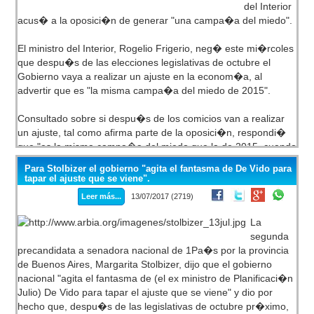
del Interior
Dijo que una diferencia sustancial que �l presenta es la
acus� a la oposici�n de generar "una campa�a del miedo".
autocr�tica. Por ello �el triunfo de Cambiemos� -dijo- debe
llamar a la reflexi�n a quienes son, seg�n �l,
El ministro del Interior, Rogelio Frigerio, neg� este mi�rcoles
�responsables de tener este gobierno insensible, que no
que despu�s de las elecciones legislativas de octubre el
defiende el trabajo de los argentinos� porque �Macri es
Gobierno vaya a realizar un ajuste en la econom�a, al
m�s fruto� de los errores del gobierno anterior que �de sus
advertir que es "la misma campa�a del miedo de 2015".
aciertos�.
Consultado sobre si despu�s de los comicios van a realizar
un ajuste, tal como afirma parte de la oposici�n, respondi�
que "es la misma campa�a del miedo que la de 2015, cuando
dec�an que �bamos a sacar todos los derechos y las
Para Stolbizer el gobierno "agita el fantasma de De Vido para
conquistas sociales, y no solo no las sacamos si no que las
tapar el ajuste que se viene".
mejoramos".
Leer más...
13/07/2017 (2719)
"Esa campa�a del miedo no la pod�s usar en todas las
La
elecciones porque va perdiendo fuerza y es l�gico que la use
segunda
toda la oposici�n en general porque tienen mucho en
precandidata a senadora nacional de 1Pa�s por la provincia
com�n, han sido parte del gobierno kirchnerista en estos 12
de Buenos Aires, Margarita Stolbizer, dijo que el gobierno
a�os", sentenci� en FM Delta.
nacional "agita el fantasma de (el ex ministro de Planificaci�n
Julio) De Vido para tapar el ajuste que se viene" y dio por
hecho que, despu�s de las legislativas de octubre pr�ximo,