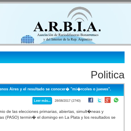
Politica
uenos Aires y el resultado se conocer� "mi�rcoles o jueves".
Leer más...
28/08/2017 (2740)
inio de las elecciones primarias, abiertas, simult�neas y
ias (PASO) termin� el domingo en La Plata y los resultados se