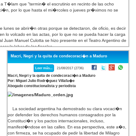
 a T�lam que "termin� el escrutinio en recinto de las ocho
aci�n, por lo que hasta el mi�rcoles o jueves pr�ximos no se
lunes se abrir�n otras porque se detectaron, de oficio, es decir
 lo volcado en las actas, por lo que no se pueda hacer la carga
ral Juan Manuel Culotta se hizo presente en el Teatro Argentino de
cer la labor de los fiscales.
Macri, Negri y la quita de condecoraci�n a Maduro
00 fiscales partidarios y empleados de la justicia comenzaron con
les escrutaron un total de 35.589 urnas, a un promedio de 3 mil
Leer más...
21/08/2017 (2736)
bajo fueron la primera y la tercera, las m�s populosas en
Macri, Negri y la quita de condecoraci�n a Maduro
Por: Miguel Julio Rodr�guez Villafa�e
Abogado constitucionalista y periodista
La sociedad argentina ha demostrado su clara vocaci�n
por defender los derechos humanos consagrados por la
Constituci�n y los pactos internacionales, incluso,
manifest�ndose en las calles. En esa perspectiva, este a�o,
con firmeza, se ha ocupado de pedir la libertad de Milagro