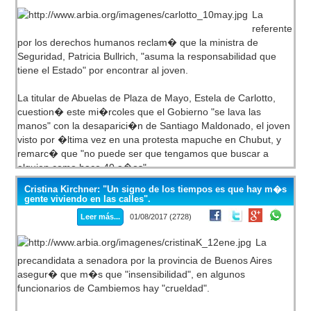
21 y cerr� pasadas las 5 con el estrecho margen de 0,8
La
puntos porcentuales.
referente
por los derechos humanos reclam� que la ministra de
Adem�s, la Cristina Kirchner mantuvo una conversaci�n en
Seguridad, Patricia Bullrich, "asuma la responsabilidad que
vivo hoy junto a Agust�n Rossi, precandidato a diputado por
tiene el Estado" por encontrar al joven.
Santa Fe, donde discutieron los pol�micos procesos de
recuento de los sufragios all� y en Buenos Aires.
La titular de Abuelas de Plaza de Mayo, Estela de Carlotto,
cuestion� este mi�rcoles que el Gobierno "se lava las
Desde Unidad Ciudadana apuntaron contra el Gobierno
manos" con la desaparici�n de Santiago Maldonado, el joven
nacional y Cambiemos por la manipulaci�n de los votos y del
visto por �ltima vez en una protesta mapuche en Chubut, y
escrutinio en Buenos Aires, donde quedaron cerca de 1.500
remarc� que "no puede ser que tengamos que buscar a
mesas sin contabilizar, en su mayor�a, en municipios
alguien como hace 40 a�os".
favorables a Unidad Ciudadana.
Cristina Kirchner: "Un signo de los tiempos es que hay m�s
A ocho d�as de la desaparici�n del artesano de 27 a�os, la
gente viviendo en las calles".
referente por los derechos humanos reclam� que la ministra
Leer más...
01/08/2017 (2728)
de Seguridad, Patricia Bullrich, "asuma la responsabilidad que
tiene el Estado" por conocer el paradero de Maldonado y que
La
"no diga disparates" en los que expresa "desprecio por los
precandidata a senadora por la provincia de Buenos Aires
dem�s".
asegur� que m�s que "insensibilidad", en algunos
funcionarios de Cambiemos hay "crueldad".
"Hemos retrocedido 40 a�os en la historia y estamos
pidiendo la aparici�n con vida de este joven que fue a