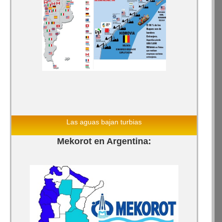
Las aguas bajan turbias
Mekorot en Argentina: