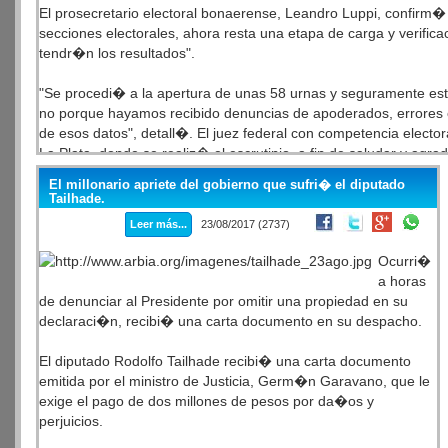
El prosecretario electoral bonaerense, Leandro Luppi, confirm�
secciones electorales, ahora resta una etapa de carga y verific
tendr�n los resultados".
"Se procedi� a la apertura de unas 58 urnas y seguramente este 
no porque hayamos recibido denuncias de apoderados, errores en
de esos datos", detall�. El juez federal con competencia electo
La Plata, donde se realiz� el escrutinio, a fin de saludar y agrade
El millonario apriete del gobierno que sufri� el diputado
El escrutinio definitivo comenz� el 16 de agosto, cuando unos 4
Tailhade.
el escrutinio definitivo de la octava secci�n electoral.Los fisca
Leer más...
23/08/2017 (2737)
mesas diarias, y las secciones que demandaron m�s d�as de tra
t�rminos de electores.
Ocurri�
a horas
de denunciar al Presidente por omitir una propiedad en su
declaraci�n, recibi� una carta documento en su despacho.
El diputado Rodolfo Tailhade recibi� una carta documento
emitida por el ministro de Justicia, Germ�n Garavano, que le
exige el pago de dos millones de pesos por da�os y
perjuicios.