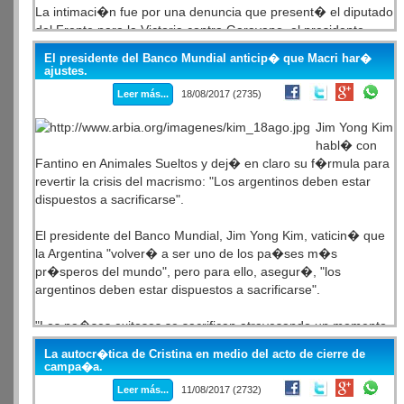
La intimaci�n fue por una denuncia que present� el diputado
del Frente para la Victoria contra Garavano, el presidente,
Mauricio Macri y la titular de la Oficina Anticorrupci�n, Laura
El presidente del Banco Mundial anticip� que Macri har�
Alonso, para que se investiguen presuntos negociados que
ajustes.
mantuvieron con Odebrecht. Como la denuncia fue
Leer más...
18/08/2017 (2735)
desestimada, Garavano aprovech� la situaci�n para enviar
la carta documento contra Tailhade.
Jim Yong Kim
habl� con
"Este apriete me lleg� tres horas despu�s de haber hecho
Fantino en Animales Sueltos y dej� en claro su f�rmula para
otra denuncia contra Macri", afirm� Tailhade a El Destape. El
revertir la crisis del macrismo: "Los argentinos deben estar
diputado hab�a exigido ante la Justicia que se investigue al
dispuestos a sacrificarse".
Presidente por "omisi�n maliciosa" debido a que ocult� en
su declaraci�n jurada un terreno en Bella Vista valuado en
El presidente del Banco Mundial, Jim Yong Kim, vaticin� que
900 millones de pesos.
la Argentina "volver� a ser uno de los pa�ses m�s
pr�speros del mundo", pero para ello, asegur�, "los
"Sigan participando. Vamos a seguir denunciando la
argentinos deben estar dispuestos a sacrificarse".
corrupci�n", afirm� Tailhade.
"Los pa�ses exitosos se sacrifican atravesando un momento
dif�cil, para encaminarse a un proceso de crecimiento. Si los
La autocr�tica de Cristina en medio del acto de cierre de
argentinos est�n dispuestos a sacrificarse juntos, van a tener
campa�a.
prosperidad", evalu� el directivo.
Leer más...
11/08/2017 (2732)