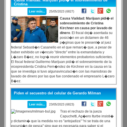
Causa Vialidad: Marijuan pidi� el sobreseimiento de
Cristina
Leer más...
25/05/2023 (6827)
Causa Vialidad: Marijuan pidi� el
sobreseimiento de Cristina
Kirchner en causa por lavado de
dinero
. El fiscal dej� asentada su
posici�n en un dictamen de 46
p�ginas que le present� al juez
federal Sebasti�n Casanello en el que remarc� que, a pesar de
haber exhibido un v�nculo "directo" entre la exmandataria y
L�zaro B�ez, no logr� reunir elementos probatorios suficientes.
El fiscal federal Guillermo Marijuan pidi� el sobreseimiento de la
vicepresidenta Cristina Fern�ndez de Kirchner en la causa en la
que se investiga si tuvo algunavinculaci�n con las maniobras de
lavado de dinero por las que fue condenado el empresario L�zaro
B�ez.
Piden el secuestro del celular de Gerardo Milman
Leer más...
23/05/2023 (6823)
Tras el rechazo de la jueza
Capuchetti, Ag�ero Iturbe insisti�
y dictamin� que la medida no es "antojadiza" "ni se trata de una
excursi�n de pesca" sino que es necesaria para saber si el