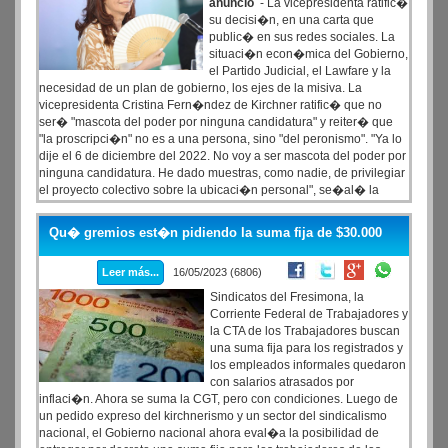
anuncio
- La vicepresidenta ratific�
su decisi�n, en una carta que
public� en sus redes sociales. La
situaci�n econ�mica del Gobierno,
el Partido Judicial, el Lawfare y la
necesidad de un plan de gobierno, los ejes de la misiva. La
vicepresidenta Cristina Fern�ndez de Kirchner ratific� que no
ser� "mascota del poder por ninguna candidatura" y reiter� que
"la proscripci�n" no es a una persona, sino "del peronismo". "Ya lo
dije el 6 de diciembre del 2022. No voy a ser mascota del poder por
ninguna candidatura. He dado muestras, como nadie, de privilegiar
el proyecto colectivo sobre la ubicaci�n personal", se�al� la
Vicepresidenta en un comunicado que difundi� en sus redes
sociales donde afirm�: "Como vengo sosteniendo desde hace
Qu� gremios est�n pidiendo la suma fija de $30.000
mucho tiempo, no se trata s�lo de la proscripci�n de una persona,
sino del peronismo".
La carta completa
:
Leer más...
16/05/2023 (6806)
Sindicatos del Fresimona, la
Corriente Federal de Trabajadores y
la CTA de los Trabajadores buscan
una suma fija para los registrados y
los empleados informales quedaron
con salarios atrasados por
inflaci�n. Ahora se suma la CGT, pero con condiciones. Luego de
un pedido expreso del kirchnerismo y un sector del sindicalismo
nacional, el Gobierno nacional ahora eval�a la posibilidad de