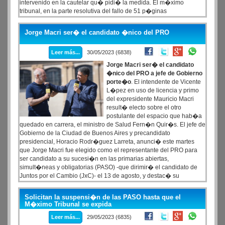
intervenido en la cautelar qu� pidi� la medida. El m�ximo
tribunal, en la parte resolutiva del fallo de 51 p�ginas
Jorge Macri ser� el candidato �nico del PRO
Leer más...
30/05/2023 (6838)
Jorge Macri ser� el candidato
�nico del PRO a jefe de Gobierno
porte�o
. El intendente de Vicente
L�pez en uso de licencia y primo
del expresidente Mauricio Macri
result� electo sobre el otro
postulante del espacio que hab�a
quedado en carrera, el ministro de Salud Fern�n Quir�s. El jefe de
Gobierno de la Ciudad de Buenos Aires y precandidato
presidencial, Horacio Rodr�guez Larreta, anunci� este martes
que Jorge Macri fue elegido como el representante del PRO para
ser candidato a su sucesi�n en las primarias abiertas,
simult�neas y obligatorias (PASO) -que dirimir� el candidato de
Juntos por el Cambio (JxC)- el 13 de agosto, y destac� su
�experiencia y capacidad de gesti�n �nica�.
Solicitan la suspensi�n de las PASO hasta que el
M�ximo Tribunal se expida
Leer más...
29/05/2023 (6835)