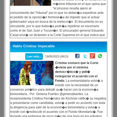
m�ximo tribunal en el que opina que
"el proceso resulta ajeno al
conocimiento del Tribunal" por lo que no deber�a expedirse ante
el pedido de la oposici�n formose�a de impedir que el actual
gobernador vaya en busca de la reelecci�n. El documento no es
vinculante, por lo que todav�a podr�a repetirse un escenario
como el de San Juan y Tucum�n. El procurador general Eduardo
Casal envi� un dictamen a la Corte Suprema en el que indica que
el m�ximo tribunal no debe intervenir en la elecci�n de Formosa.
Hablo Cristina: Impecable
Leer más...
19/05/2023 (6813)
Cristina sostuvo que la Corte
�viene por el sistema
democr�tico� y pidi�
renegociar el acuerdo con el
Fondo
. La exmandataria volvi� a
insistir con la necesidad de un
consenso pol�tico para debatir qu� hacer con la econom�a
bimonetaria.. Por: Gimena Fuertes @gimenafuertes. La
vicepresidenta Cristina Fern�ndez de Kirchner ratific� su negativa
a presentarse como candidata, volvi� a pedir un acuerdo con toda
la dirigencia para salir de la econom�a bimonetaria y volvi� a
insistir con �rediscutir el acuerdo con el Fondo Monetario�. Fue
durante una entrevisa de poco m�s de una hora en los estudios