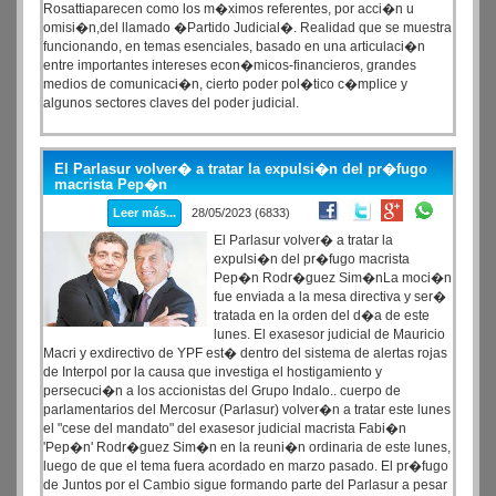
Rosattiaparecen como los m�ximos referentes, por acci�n u
omisi�n,del llamado �Partido Judicial�. Realidad que se muestra
funcionando, en temas esenciales, basado en una articulaci�n
entre importantes intereses econ�micos-financieros, grandes
medios de comunicaci�n, cierto poder pol�tico c�mplice y
algunos sectores claves del poder judicial.
El Parlasur volver� a tratar la expulsi�n del pr�fugo
macrista Pep�n
Leer más...
28/05/2023 (6833)
El Parlasur volver� a tratar la
expulsi�n del pr�fugo macrista
Pep�n Rodr�guez Sim�nLa moci�n
fue enviada a la mesa directiva y ser�
tratada en la orden del d�a de este
lunes. El exasesor judicial de Mauricio
Macri y exdirectivo de YPF est� dentro del sistema de alertas rojas
de Interpol por la causa que investiga el hostigamiento y
persecuci�n a los accionistas del Grupo Indalo.. cuerpo de
parlamentarios del Mercosur (Parlasur) volver�n a tratar este lunes
el "cese del mandato" del exasesor judicial macrista Fabi�n
'Pep�n' Rodr�guez Sim�n en la reuni�n ordinaria de este lunes,
luego de que el tema fuera acordado en marzo pasado. El pr�fugo
de Juntos por el Cambio sigue formando parte del Parlasur a pesar