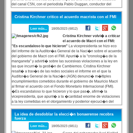
del canal C5N, con el periodista Pablo Duggan, conductor del
programa Duro de Domar. La expresidenta sugiri� qu� debe
ocurrir para que el Frente de Todos pueda tener chances en las
Cristina Kirchner critico el acuerdo macrista con el FMI
elecciones de este a�o: �Depende de que volvamos a enamorar
a la sociedad�, asegur� y plante� que la clave de un triunfo pasa
Leer más...
18/05/2023 (6812)
por �volver a convencer a la sociedad de que hubo un tiempo en
que los argentinos ten�an un salario que alcanzaba para
Cristina Kirchner volvi� a criticar
ahorrar�. Sin hacer nombres, Cristina di� una pista sobre su rol y
el acuerdo de Macri con el FMI:
sus preferencias pol�ticas de cara al futuro:
"Es escandaloso lo que hicieron"
La vicepresidenta se hizo eco
del informe de la Auditor�a General de la Naci�n sobre el acuerdo
del gobierno de Macri con el FMI. Apunt� a la "cronolog�a de la
manganeta" y advirti� sobre las sucesivas violaciones a la ley en
las que incurri� la gesti�n de Cambiemos. Cristina Kirchner
resalt� a trav�s de las redes sociales el informe en el que la
Auditor�a General de la Naci�n (AGN) denunci� m�ltiples
incumplimientos cometidos durante el gobierno de Mauricio Macri
al firmar el acuerdo con el Fondo Monetario Internacional (FMI).
�Es escandaloso lo que hicieron y lo que pas�, afirm� la
vicepresidenta, que apunt� a la �cantidad enorme de violaciones
a la ley cometidas en el otorgamiento y posterior ejecuci�n del
pr�stamo�.
La idea de desdoblar la elecci�n bonaerense recobra
fuerza
Leer más...
18/05/2023 (6811)