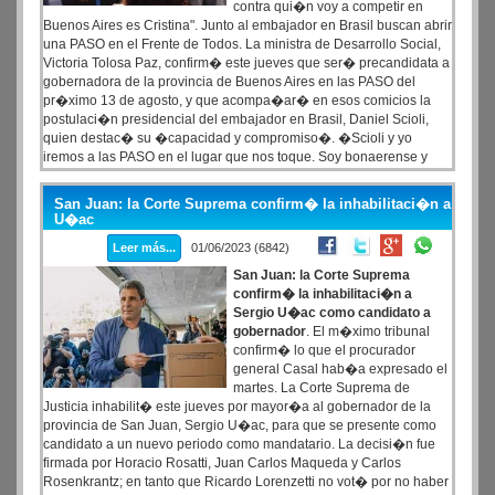
contra qui�n voy a competir en
Buenos Aires es Cristina". Junto al embajador en Brasil buscan abrir
una PASO en el Frente de Todos. La ministra de Desarrollo Social,
Victoria Tolosa Paz, confirm� este jueves que ser� precandidata a
gobernadora de la provincia de Buenos Aires en las PASO del
pr�ximo 13 de agosto, y que acompa�ar� en esos comicios la
postulaci�n presidencial del embajador en Brasil, Daniel Scioli,
quien destac� su �capacidad y compromiso�. �Scioli y yo
iremos a las PASO en el lugar que nos toque. Soy bonaerense y
quiero jugar en la provincia de Buenos Aires.
San Juan: la Corte Suprema confirm� la inhabilitaci�n a
U�ac
Leer más...
01/06/2023 (6842)
San Juan: la Corte Suprema
confirm� la inhabilitaci�n a
Sergio U�ac como candidato a
gobernador
. El m�ximo tribunal
confirm� lo que el procurador
general Casal hab�a expresado el
martes. La Corte Suprema de
Justicia inhabilit� este jueves por mayor�a al gobernador de la
provincia de San Juan, Sergio U�ac, para que se presente como
candidato a un nuevo periodo como mandatario. La decisi�n fue
firmada por Horacio Rosatti, Juan Carlos Maqueda y Carlos
Rosenkrantz; en tanto que Ricardo Lorenzetti no vot� por no haber