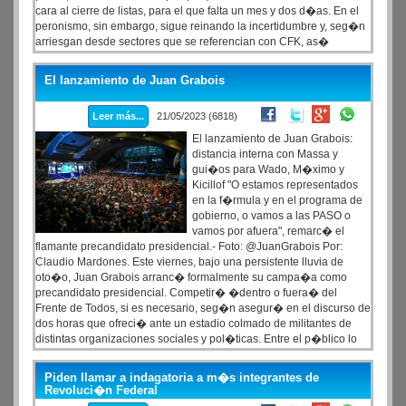
cara al cierre de listas, para el que falta un mes y dos d�as. En el
peronismo, sin embargo, sigue reinando la incertidumbre y, seg�n
arriesgan desde sectores que se referencian con CFK, as�
seguir� la situaci�n hasta �ltimo momento. El 25 de mayo ser�
la pr�xima parada importante para la militancia y la dirigencia,
El lanzamiento de Juan Grabois
porque la l�der del espacio hablar� en Plaza de Mayo.
Leer más...
21/05/2023 (6818)
El lanzamiento de Juan Grabois:
distancia interna con Massa y
gui�os para Wado, M�ximo y
Kicillof "O estamos representados
en la f�rmula y en el programa de
gobierno, o vamos a las PASO o
vamos por afuera", remarc� el
flamante precandidato presidencial.- Foto: @JuanGrabois Por:
Claudio Mardones. Este viernes, bajo una persistente lluvia de
oto�o, Juan Grabois arranc� formalmente su campa�a como
precandidato presidencial. Competir� �dentro o fuera� del
Frente de Todos, si es necesario, seg�n asegur� en el discurso de
dos horas que ofreci� ante un estadio colmado de militantes de
distintas organizaciones sociales y pol�ticas. Entre el p�blico lo
escuchaban invitados de casi todos los espacios que integran el
oficialismo, salvo del Frente Renovador que lidera Sergio Massa.
Piden llamar a indagatoria a m�s integrantes de
Revoluci�n Federal