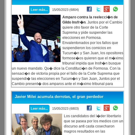
un il�cito penal".Por Irina Hauser. La jueza Mar�a Eugenia
Capuchetti no quiere secuestrar y analizar el "celular o los
Leer más...
15/05/2023 (6804)
celulares" de Gerardo Milman en la causa sobre el intento de
asesinato de Cristina Fern�ndez de Kirchner.
Amparo contra la reelecci�n de
Gildo Insfr�n
. Juntos por el Cambio
quiere otro favor de la Corte
Suprema y pide suspender las
elecciones en Formosa.
Envalentonados por los fallos que
suspendieron los comicios en
Tucum�n y San Juan, los opositores
formose�os quieren que el m�ximo
tribunal impida que Insfr�n busque
un nuevo mandato. Qu� dice la Constituci�n de Formosa. Con la
sensaci�n de victoria propia por el fallo de la Corte Suprema que
suspendi� las elecciones en Tucum�n y San Juan, Juntos por el
Cambio present� dos amparos ante el m�ximo tribunal para
suspender las elecciones en Formosa, donde el pr�ximo 25 de
junio el gobernador Gildo Insfr�n buscar� su octavo mandato
Javier Milei acumula derrotas, el gran perdedor
consecutivo.
Leer más...
15/05/2023 (6803)
Los candidatos del l�der libertario
que se pasea por los medios con un
discurso anti casta cosecharon
magros resultados en las