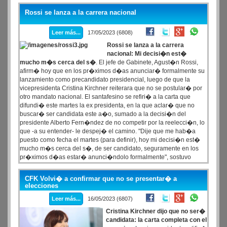
definici�n es que ser� precandidato porque hay que atravesar las
Rossi se lanza a la carrera nacional
PASO y ser respetuoso de la voluntad popular", sintetiz� Scioli
tiempo atr�s.
Leer más...
17/05/2023 (6808)
Rossi se lanza a la carrera
nacional: Mi decisi�n est�
mucho m�s cerca del s�
. El jefe de Gabinete, Agust�n Rossi,
afirm� hoy que en los pr�ximos d�as anunciar� formalmente su
lanzamiento como precandidato presidencial, luego de que la
vicepresidenta Cristina Kirchner reiterara que no se postular� por
otro mandato nacional. El santafesino se refiri� a la carta que
difundi� este martes la ex presidenta, en la que aclar� que no
buscar� ser candidata este a�o, sumado a la decisi�n del
presidente Alberto Fern�ndez de no competir por la reelecci�n, lo
que -a su entender- le despej� el camino. "Dije que me hab�a
puesto como fecha el martes (para definir), hoy mi decisi�n est�
mucho m�s cerca del s�, de ser candidato, seguramente en los
pr�ximos d�as estar� anunci�ndolo formalmente", sostuvo
Rossi en declaraciones televisivas.
CFK Volvi� a confirmar que no se presentar� a
elecciones
Leer más...
16/05/2023 (6807)
Cristina Kirchner dijo que no ser�
candidata: la carta completa con el