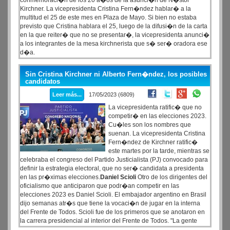
conmemoraci�n de los 20 a�os de la asunci�n de N�stor
Kirchner. La vicepresidenta Cristina Fern�ndez hablar� a la
multitud el 25 de este mes en Plaza de Mayo. Si bien no estaba
previsto que Cristina hablara el 25, luego de la difusi�n de la carta
en la que reiter� que no se presentar�, la vicepresidenta anunci�
a los integrantes de la mesa kirchnerista que s� ser� oradora ese
d�a.
Sin Cristina Kirchner ni Alberto Fern�ndez, los posibles
candidatos
Leer más...
17/05/2023 (6809)
La vicepresidenta ratific� que no
competir� en las elecciones 2023.
Cu�les son los nombres que
suenan. La vicepresidenta Cristina
Fern�ndez de Kirchner ratific�
este martes por la tarde, mientras se
celebraba el congreso del Partido Justicialista (PJ) convocado para
definir la estrategia electoral, que no ser� candidata a presidenta
en las pr�ximas elecciones.
Daniel Scioli
Otro de los dirigentes del
oficialismo que anticiparon que podr�an competir en las
elecciones 2023 es Daniel Scioli. El embajador argentino en Brasil
dijo semanas atr�s que tiene la vocaci�n de jugar en la interna
del Frente de Todos. Scioli fue de los primeros que se anotaron en
la carrera presidencial al interior del Frente de Todos. "La gente
entendi� y yo entiendo a la gente. Ac� estoy. Cuentan conmigo. Mi