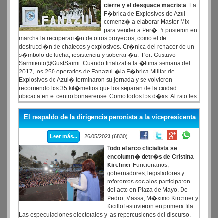
cierre y el desguace macrista
. La
F�brica de Explosivos de Azul
comenz� a elaborar Master Mix
para vender a Per�. Y pusieron en
marcha la recuperaci�n de otros proyectos, como el de
destrucci�n de chalecos y explosivos. Cr�nica del renacer de un
s�mbolo de lucha, resistencia y soberan�a. Por: Gustavo
Sarmiento@GustSarmi. Cuando finalizaba la �ltima semana del
2017, los 250 operarios de Fanazul �la F�brica Militar de
Explosivos de Azul� terminaron su jornada y se volvieron
recorriendo los 35 kil�metros que los separan de la ciudad
ubicada en el centro bonaerense. Como todos los d�as. Al rato les
empezaron a llegar mensajes. Hab�an retirado los micros de la
f�brica. Decidieron ir a ver qu� pasaba. Ya estaba la Federal en la
El respaldo de la dirigencia peronista a la vicepresidenta
entrada. El lunes se presentaron a laburar. Les negaron de nuevo el
ingreso. Estaban despedidos.
Leer más...
26/05/2023 (6830)
Todo el arco oficialista se
encolumn� detr�s de Cristina
Kirchner
Funcionarios,
gobernadores, legisladores y
referentes sociales participaron
del acto en Plaza de Mayo. De
Pedro, Massa, M�ximo Kirchner y
Kicillof estuvieron en primera fila.
Las especulaciones electorales y las repercusiones del discurso.