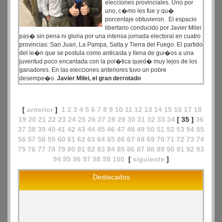
elecciones provinciales. Uno por
uno, c�mo les fue y qu�
porcentaje obtuvieron. El espacio
libertario conducido por Javier Milei
pas� sin pena ni gloria por una intensa jornada electoral en cuatro
provincias: San Juan, La Pampa, Salta y Tierra del Fuego. El partido
del le�n que se postula como anticasta y llena de gui�os a una
juventud poco encantada con la pol�tica qued� muy lejos de los
ganadores. En las elecciones anteriores tuvo un pobre
desempe�o.
Javier Milei, el gran derrotado
[
anterior
]
1
2
3
4
5
6
7
8
9
10
11
12
13
14
15
16
17
18
19
20
21
22
23
24
25
26
27
28
29
30
31
32
33
34
[ 35 ]
36
37
38
39
40
41
42
43
44
45
46
47
48
49
50
51
52
53
54
55
56
57
58
59
60
61
62
63
64
65
66
67
68
69
70
71
72
73
74
75
76
77
78
79
80
81
82
83
84
85
86
87
88
89
90
91
92
93
94
95
96
97
98
99
100
[
siguiente
]
Destacados