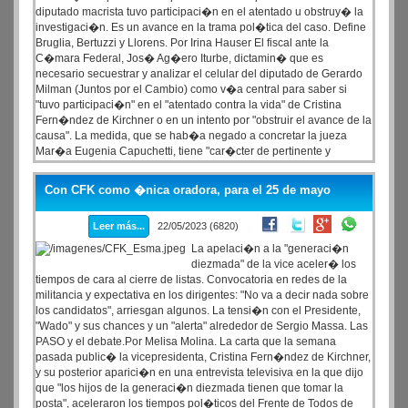
diputado macrista tuvo participaci�n en el atentado u obstruy� la
investigaci�n. Es un avance en la trama pol�tica del caso. Define
Bruglia, Bertuzzi y Llorens. Por Irina Hauser El fiscal ante la
C�mara Federal, Jos� Ag�ero Iturbe, dictamin� que es
necesario secuestrar y analizar el celular del diputado de Gerardo
Milman (Juntos por el Cambio) como v�a central para saber si
"tuvo participaci�n" en el "atentado contra la vida" de Cristina
Fern�ndez de Kirchner o en un intento por "obstruir el avance de la
causa". La medida, que se hab�a negado a concretar la jueza
Mar�a Eugenia Capuchetti, tiene "car�cter de pertinente y
conducente, en atenci�n a la gravedad del hecho investigado y a
la vinculaci�n del mencionado (Milman) al objeto procesal"
Con CFK como �nica oradora, para el 25 de mayo
Leer más...
22/05/2023 (6820)
La apelaci�n a la "generaci�n
diezmada" de la vice aceler� los
tiempos de cara al cierre de listas. Convocatoria en redes de la
militancia y expectativa en los dirigentes: "No va a decir nada sobre
los candidatos", arriesgan algunos. La tensi�n con el Presidente,
"Wado" y sus chances y un "alerta" alrededor de Sergio Massa. Las
PASO y el debate.Por Melisa Molina. La carta que la semana
pasada public� la vicepresidenta, Cristina Fern�ndez de Kirchner,
y su posterior aparici�n en una entrevista televisiva en la que dijo
que "los hijos de la generaci�n diezmada tienen que tomar la
posta", aceleraron los tiempos pol�ticos del Frente de Todos de