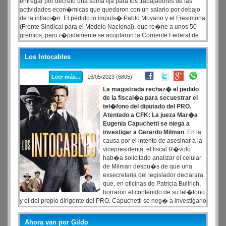
entregar por decreto una suma fija para los trabajadores de las
actividades econ�micas que quedaron con un salario por debajo
de la inflaci�n. El pedido lo impuls� Pablo Moyano y el Fresimona
(Frente Sindical para el Modelo Nacional), que re�ne a unos 50
gremios, pero r�pidamente se acoplaron la Corriente Federal de
Trabajadores (CFT), que lidera el bancario Sergio Palazzo, y la CTA
de los Trabajadores de Hugo Yasky y Roberto Baradel.
Los Intocables
Leer más...
16/05/2023 (6805)
La magistrada rechaz� el pedido
de la fiscal�a para secuestrar el
tel�fono del diputado del PRO.
Atentado a CFK: La jueza Mar�a
Eugenia Capuchetti se niega a
investigar a Gerardo Milman
. En la
causa por el intento de asesinar a la
vicepresidenta, el fiscal R�volo
hab�a solicitado analizar el celular
de Milman despu�s de que una
exsecretaria del legislador declarara
que, en oficinas de Patricia Bullrich,
borraron el contenido de su tel�fono
y el del propio dirigente del PRO. Capuchetti se neg� a investigarlo
con el argumento de que antes habr�a que iniciar un tr�mite de
desafuero en la C�mara de Diputados "por la posible comisi�n de
Ahora van por Gildo