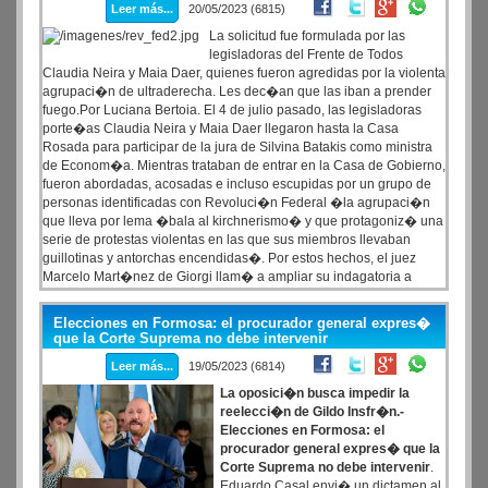
Leer más...
20/05/2023 (6815)
La solicitud fue formulada por las
legisladoras del Frente de Todos
Claudia Neira y Maia Daer, quienes fueron agredidas por la violenta
agrupaci�n de ultraderecha. Les dec�an que las iban a prender
fuego.Por Luciana Bertoia. El 4 de julio pasado, las legisladoras
porte�as Claudia Neira y Maia Daer llegaron hasta la Casa
Rosada para participar de la jura de Silvina Batakis como ministra
de Econom�a. Mientras trataban de entrar en la Casa de Gobierno,
fueron abordadas, acosadas e incluso escupidas por un grupo de
personas identificadas con Revoluci�n Federal �la agrupaci�n
que lleva por lema �bala al kirchnerismo� y que protagoniz� una
serie de protestas violentas en las que sus miembros llevaban
guillotinas y antorchas encendidas�. Por estos hechos, el juez
Marcelo Mart�nez de Giorgi llam� a ampliar su indagatoria a
Jonathan Morel, pero las representantes del Frente de Todos (FdT)
agredidas se presentaron para pedirle que convoque a otros
Elecciones en Formosa: el procurador general expres�
integrantes del grup�sculo. Entre otros se�alaron a Cristina
que la Corte Suprema no debe intervenir
Luj�n Romero, amiga de Ximena de Tezanos Pinto �vecina de
Leer más...
19/05/2023 (6814)
Cristina Fern�ndez de Kirchner�, quien les habr�a franqueado el
ingreso al edificio de la vicepresidenta a dos integrantes de
La oposici�n busca impedir la
Revoluci�n Federal cuatro d�as antes de que Fernando Sabag
reelecci�n de Gildo Insfr�n.-
Montiel intentara asesinarla. Revoluci�n Federal se conform�
Elecciones en Formosa: el
hace un a�o.
procurador general expres� que la
Corte Suprema no debe intervenir
.
Eduardo Casal envi� un dictamen al