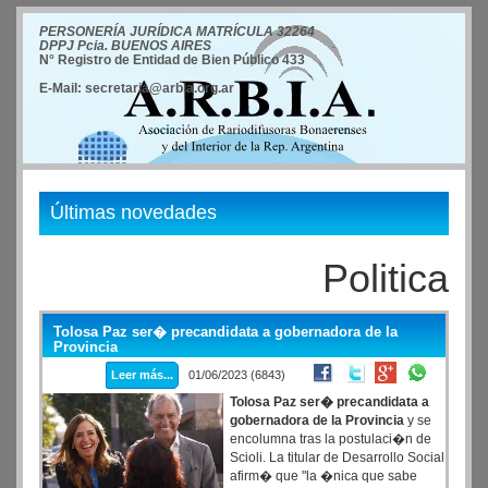
PERSONERÍA JURÍDICA MATRÍCULA 32264
DPPJ Pcia. BUENOS AIRES
N° Registro de Entidad de Bien Público 433
E-Mail: secretaria@arbia.org.ar
Últimas novedades
Politica
Tolosa Paz ser� precandidata a gobernadora de la
Provincia
Leer más...
01/06/2023 (6843)
Tolosa Paz ser� precandidata a
gobernadora de la Provincia
y se
encolumna tras la postulaci�n de
Scioli. La titular de Desarrollo Social
afirm� que "la �nica que sabe