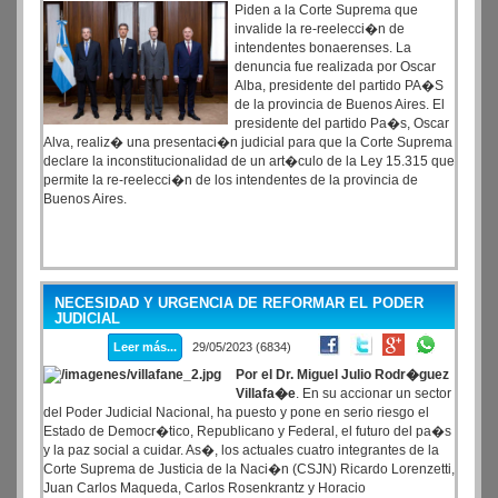
Piden a la Corte Suprema que
invalide la re-reelecci�n de
intendentes bonaerenses. La
denuncia fue realizada por Oscar
Alba, presidente del partido PA�S
de la provincia de Buenos Aires. El
presidente del partido Pa�s, Oscar
Alva, realiz� una presentaci�n judicial para que la Corte Suprema
declare la inconstitucionalidad de un art�culo de la Ley 15.315 que
permite la re-reelecci�n de los intendentes de la provincia de
Buenos Aires.
NECESIDAD Y URGENCIA DE REFORMAR EL PODER
JUDICIAL
Leer más...
29/05/2023 (6834)
Por el Dr. Miguel Julio Rodr�guez
Villafa�e
. En su accionar un sector
del Poder Judicial Nacional, ha puesto y pone en serio riesgo el
Estado de Democr�tico, Republicano y Federal, el futuro del pa�s
y la paz social a cuidar. As�, los actuales cuatro integrantes de la
Corte Suprema de Justicia de la Naci�n (CSJN) Ricardo Lorenzetti,
Juan Carlos Maqueda, Carlos Rosenkrantz y Horacio