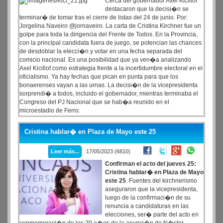
Cerca del gobernador Axel Kicillof
destacaron que la decisi�n se
terminar� de tomar tras el cierre de listas del 24 de junio. Por:
Jorgelina Naveiro @jornaveiro. La carta de Cristina Kirchner fue un
golpe para toda la dirigencia del Frente de Todos. En la Provincia,
con la principal candidata fuera de juego, se potencian las chances
de desdoblar la elecci�n y votar en una fecha separada del
comicio nacional. Es una posibilidad que ya ven�a analizando
Axel Kicillof como estrategia frente a la incertidumbre electoral en el
oficialismo. Ya hay fechas que pican en punta para que los
bonaerenses vayan a las urnas. La decisi�n de la vicepresidenta
sorprendi� a todos, incluido el gobernador, mientras terminaba el
Congreso del PJ Nacional que se hab�a reunido en el
microestadio de Ferro.
Cristina hablar� en Plaza de Mayo este 25
Leer más...
17/05/2023 (6810)
Confirman el acto del jueves 25:
Cristina hablar� en Plaza de Mayo
este 25
. Fuentes del kirchnerismo
aseguraron que la vicepresidenta,
luego de la confirmaci�n de su
renuncia a candidaturas en las
elecciones, ser� parte del acto en