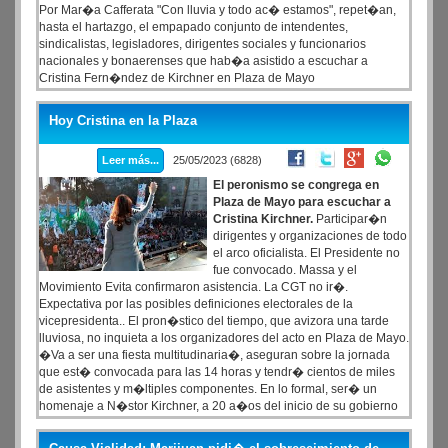
Por Mar�a Cafferata "Con lluvia y todo ac� estamos", repet�an,
hasta el hartazgo, el empapado conjunto de intendentes,
sindicalistas, legisladores, dirigentes sociales y funcionarios
nacionales y bonaerenses que hab�a asistido a escuchar a
Cristina Fern�ndez de Kirchner en Plaza de Mayo
Hoy Cristina en la Plaza
Leer más...
25/05/2023 (6828)
El peronismo se congrega en
Plaza de Mayo para escuchar a
Cristina Kirchner.
Participar�n
dirigentes y organizaciones de todo
el arco oficialista. El Presidente no
fue convocado. Massa y el
Movimiento Evita confirmaron asistencia. La CGT no ir�.
Expectativa por las posibles definiciones electorales de la
vicepresidenta.. El pron�stico del tiempo, que avizora una tarde
lluviosa, no inquieta a los organizadores del acto en Plaza de Mayo.
�Va a ser una fiesta multitudinaria�, aseguran sobre la jornada
que est� convocada para las 14 horas y tendr� cientos de miles
de asistentes y m�ltiples componentes. En lo formal, ser� un
homenaje a N�stor Kirchner, a 20 a�os del inicio de su gobierno