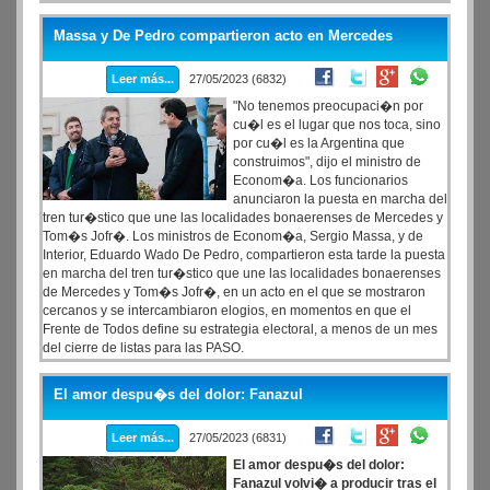
de que rige sobre su persona una alerta roja de Interpol por una
causa que investiga el hostigamiento y persecuci�n a los
Massa y De Pedro compartieron acto en Mercedes
accionistas del Grupo Indalo.
Leer más...
27/05/2023 (6832)
"No tenemos preocupaci�n por
cu�l es el lugar que nos toca, sino
por cu�l es la Argentina que
construimos", dijo el ministro de
Econom�a. Los funcionarios
anunciaron la puesta en marcha del
tren tur�stico que une las localidades bonaerenses de Mercedes y
Tom�s Jofr�. Los ministros de Econom�a, Sergio Massa, y de
Interior, Eduardo Wado De Pedro, compartieron esta tarde la puesta
en marcha del tren tur�stico que une las localidades bonaerenses
de Mercedes y Tom�s Jofr�, en un acto en el que se mostraron
cercanos y se intercambiaron elogios, en momentos en que el
Frente de Todos define su estrategia electoral, a menos de un mes
del cierre de listas para las PASO.
El amor despu�s del dolor: Fanazul
Leer más...
27/05/2023 (6831)
El amor despu�s del dolor:
Fanazul volvi� a producir tras el