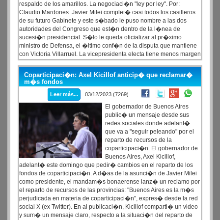
respaldo de los amarillos. La negociaci�n "ley por ley". Por:
Claudio Mardones. Javier Milei complet� casi todos los casilleros
de su futuro Gabinete y este s�bado le puso nombre a las dos
autoridades del Congreso que est�n dentro de la l�nea de
sucesi�n presidencial. S�lo le queda oficializar al pr�ximo
ministro de Defensa, el �ltimo conf�n de la disputa que mantiene
con Victoria Villarruel. La vicepresidenta electa tiene menos margen
para extender su influencia al �rea castrense desde que su
compa�ero de f�rmula termin� de ordenar el v�nculo con el
Coparticipaci�n: Axel Kicillof anticip� que reclamar�
expresidente Mauricio Macri y dej� claro que no hay margen para
m�s fondos
un cogobierno, s� para recibir a algunos de sus exfuncionarios,
Leer más...
03/12/2023 (7269)
pero sin que eso empodere al magnate o lo transforme en un
intermediario con alguna cuota de poder en la futura gesti�n.
El gobernador de Buenos Aires
public� un mensaje desde sus
redes sociales donde adelant�
que va a "seguir peleando" por el
reparto de recursos de la
coparticipaci�n. El gobernador de
Buenos Aires, Axel Kicillof,
adelant� este domingo que pedir� cambios en el reparto de los
fondos de coparticipaci�n. A d�as de la asunci�n de Javier Milei
como presidente, el mandam�s bonaerense lanz� un reclamo por
el reparto de recursos de las provincias: "Buenos Aires es la m�s
perjudicada en materia de coparticipaci�n", expres� desde la red
social X (ex Twitter). En al publicaci�n, Kicillof comparti� un video
y sum� un mensaje claro, respecto a la situaci�n del reparto de