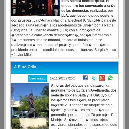
convivencia democr�tica. El
encuentro fue convocado a ra�z
de las denuncias realizadas por
LLA, que luego no pudo sostener
con pruebas.
La C�mara Nacional Electoral (CNE) cit� para este
s�bado a una reuni�n a los apoderados de Uni�n por la Patria
(UxP) y de La Libertad Avanza (LLA) con el prop�sito de
�preservar la convivencia democr�tica�, seg�n informaron a
T�lam fuentes de este tribunal, de cara al balotaje que se
realizar� ma�ana en todo el pa�s y que definir� el pr�ximo
presidente entre los candidatos de esas dos fuerzas, Sergio Massa
y Javier Milei.
A Puro Odio
Leer más...
17/11/2023 (7236)
A horas del balotaje vandalizaron un
monumento de Evita en Avellaneda, dos
sede de UxP en Salta y la UnCuyo
. En
los �ltimos tres a�os, se produjeron
m�s de 210 hechos de ataque de odio,
f�sicos y simb�licos en el pa�s, un
promedio que supera los 70 por a�o. Por:
Mart�n Su�rez. Los �ltimos a�os
estuvieron signados por discursos de odio