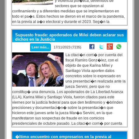
y violencia pol�tica, devenidos de
sectores que se opusieron al
confinamiento y a diferentes medidas que se implementaron en
todo el pa�s. Estos hechos se dieron en el marco de la pandemia,
en la previa al a�o electoral y durante el 2023. Seg�n la
plataforma Ra-DAR (Registro de Ataques de Derechas Argentinas
Radicalizadas), un proyecto colaborativo impulsado por el Equipo
Supuesto fraude: apoderados de Milei deben aclarar sus
de Investigaci�n Pol�tica (EdIPo) de la Revista Crisis con apoyo
dichos en la Justicia
del Centro de Estudios Legales y Sociales (CELS). Hasta la fecha
Leer más...
17/11/2023 (7235)
se registraron m�s de 210 hechos de violencia pol�tica. En la
tarde del jueves, a menos de 76 horas del balotaje, se sumaron
La citaci�n corri� por cuenta del
otros hechos que pasar�an a formar parte de este relevamiento.
fiscal Ramiro Gonz�lez, con el
Un grupo de personas vandaliz� el monumento de Eva Per�n
objeto de que Karina Milei y
emplazado en Avellaneda; horas antes vandalizaron dos sedes de
Santiago Viola aporten datos
Uni�n por la Patria en la provincia de Salta. Ambos hechos se
concretos sobre lo expresado en
suman a lo ocurrido en la Universidad Nacional de Cuyo.
una presentaci�n realizada ante la
jueza Servini, pero que no
constituy� una denuncia. Los apoderados de La Libertad Avanza
(LLA), Karina Milei y Santiago Viola, fueron citados para este
viernes por la justicia federal para que den testimonio y �brinden
precisiones y documentaci�n� sobre la presentaci�n que
hicieron este jueves ante la jueza Mar�a Servini, en la que
manifestaron sus sospechas de fraude en los comicios
presidenciales de octubre pasado. La citaci�n corri� por cuenta
del fiscal electoral Ramiro Gonz�lez, con el objetivo de que Milei y
Viola aporten datos concretos sobre lo expresado ante Servini
�ltimo encuentro con empresarios en la previa al