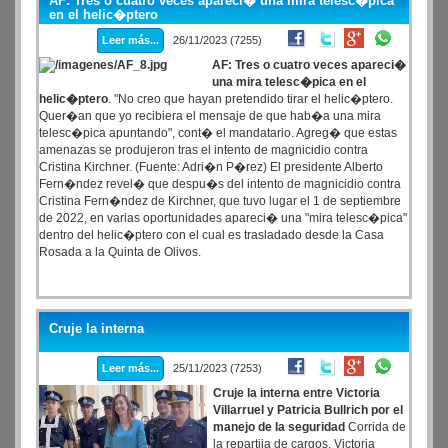
AF: Tres o cuatro veces apareci� una mira telesc�pica
Adem�s de ratificar a Daniel Scioli como embajador argentino en
en el helic�ptero
Brasil.
Leer más...
26/11/2023 (7255)
AF: Tres o cuatro veces apareci�
una mira telesc�pica en el
helic�ptero
. "No creo que hayan pretendido tirar el helic�ptero.
Quer�an que yo recibiera el mensaje de que hab�a una mira
telesc�pica apuntando", cont� el mandatario. Agreg� que estas
amenazas se produjeron tras el intento de magnicidio contra
Cristina Kirchner. (Fuente: Adri�n P�rez) El presidente Alberto
Fern�ndez revel� que despu�s del intento de magnicidio contra
Cristina Fern�ndez de Kirchner, que tuvo lugar el 1 de septiembre
de 2022, en varias oportunidades apareci� una "mira telesc�pica"
dentro del helic�ptero con el cual es trasladado desde la Casa
Rosada a la Quinta de Olivos.
Cruje la interna
Leer más...
25/11/2023 (7253)
Cruje la interna entre Victoria
Villarruel y Patricia Bullrich por el
manejo de la seguridad
Corrida de
la repartija de cargos, Victoria