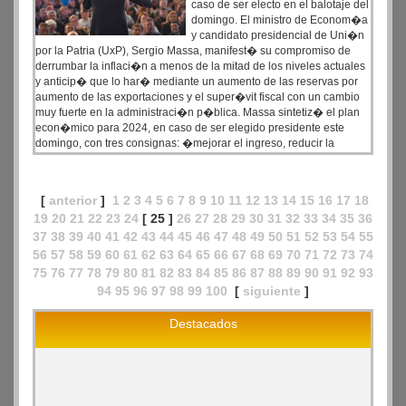
caso de ser electo en el balotaje del
domingo. El ministro de Econom�a
y candidato presidencial de Uni�n
por la Patria (UxP), Sergio Massa, manifest� su compromiso de
derrumbar la inflaci�n a menos de la mitad de los niveles actuales
y anticip� que lo har� mediante un aumento de las reservas por
aumento de las exportaciones y el super�vit fiscal con un cambio
muy fuerte en la administraci�n p�blica. Massa sintetiz� el plan
econ�mico para 2024, en caso de ser elegido presidente este
domingo, con tres consignas: �mejorar el ingreso, reducir la
inflaci�n y conseguir super�vit fiscal� y sostuvo que el primero
de los postulados �lo vamos a vivir el a�o que viene, porque
vamos a derrumbar la inflaci�n a menos de la mitad� y de esa
[
anterior
]
1
2
3
4
5
6
7
8
9
10
11
12
13
14
15
16
17
18
manera mejorar el poder adquisitivo de la poblaci�n.
19
20
21
22
23
24
[ 25 ]
26
27
28
29
30
31
32
33
34
35
36
37
38
39
40
41
42
43
44
45
46
47
48
49
50
51
52
53
54
55
56
57
58
59
60
61
62
63
64
65
66
67
68
69
70
71
72
73
74
75
76
77
78
79
80
81
82
83
84
85
86
87
88
89
90
91
92
93
94
95
96
97
98
99
100
[
siguiente
]
Destacados