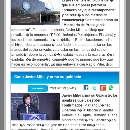
El presidente electo consider�
que a la empresa petrolera
"primero hay que recomponerla"
y se refiri� a los medios de
comunicaci�n estatales como un
"Ministerio de Propaganda
encubierto".
El presidente electo, Javier Milei, ratific� que
privatizar� la empresa YPF (Yacimientos Petrol�feros Fiscales) y
los medios de comunicaci�n p�blicos. En declaraciones radiales,
el l�der libertario asegur� que "todo lo que pueda estar en las
manos del sector privado, va a estar en las manos del sector
privado�. Sobre la compa��a estatal ligada a la exploraci�n y
explotaci�n de eneg�a, coment� que "lo primero que hay que
hacer es recomponerla". En una entrevista con Radio Mitre, dijo:
"Desde que (Axel) Kicillof decidi� estatizarla, el deterioro que han
hecho de la empresa en t�rminos de resultados para que valga
Gano Javier Milei y arma su gabinete
menos que cuando se la expropi�".
Leer más...
20/11/2023 (7241)
Javier Milei arma su Gabinete: los
nombres que ya est�n
confirmados
. Mariano C�neo
Libarona ir� a Justicia y Sandra
Petovello a Capital Humano. Diana
Mondino estar� en Canciller�a y
Nicol�s Posse ser�a el jefe de Gabinete. Esta ma�ana el