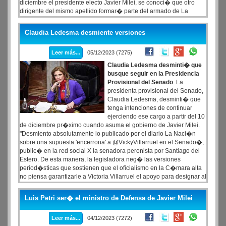
diciembre el presidente electo Javier Milei, se conoci� que otro
dirigente del mismo apellido formar� parte del armado de La
Libertad Avanza: se trata de Eduardo �Lule� Menem. Es sobrino
del expresidente de la Naci�n, hijo de Munir Menem, quien
Claudia Ledesma desmiente versiones
durante los a�os '90 fue funcionario de Carlos Menem y embajador
argentino en Siria, Lule es sobrino de Eduardo Menem, padre de
Leer más...
05/12/2023 (7275)
Mart�n Menem, de quien es primo.
Claudia Ledesma desminti� que
busque seguir en la Presidencia
Provisional del Senado
. La
presidenta provisional del Senado,
Claudia Ledesma, desminti� que
tenga intenciones de continuar
ejerciendo ese cargo a partir del 10
de diciembre pr�ximo cuando asuma el gobierno de Javier Milei.
"Desmiento absolutamente lo publicado por el diario La Naci�n
sobre una supuesta 'encerrona' a @VickyVillarruel en el Senado�,
public� en la red social X la senadora peronista por Santiago del
Estero. De esta manera, la legisladora neg� las versiones
period�sticas que sostienen que el oficialismo en la C�mara alta
no piensa garantizarle a Victoria Villarruel el apoyo para designar al
formose�o recientemente electo Francisco Paoltroni.
Luis Petri ser� el ministro de Defensa de Javier Milei
Leer más...
04/12/2023 (7272)