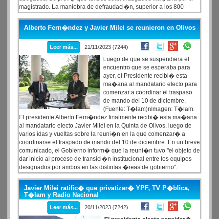
magistrado. La maniobra de defraudaci�n, superior a los 800
millones de pesos, habr�a comenzado al menos en 2021, con
decenas de contratos, y no se descarta la participaci�n de varios
Alberto Fern�ndez y Javier Milei se reunieron en Olivos
legisladores.
Leer más...
21/11/2023 (7244)
Luego de que se suspendiera el
encuentro que se esperaba para
ayer, el Presidente recibi� esta
ma�ana al mandatario electo para
comenzar a coordinar el traspaso
de mando del 10 de diciembre.
(Fuente: T�lam)nImagen: T�lam.
El presidente Alberto Fern�ndez finalmente recibi� esta ma�ana
al mandatario electo Javier Milei en la Quinta de Olivos, luego de
varios idas y vueltas sobre la reuni�n en la que comenzar� a
coordinarse el traspado de mando del 10 de diciembre. En un breve
comunicado, el Gobierno inform� que la reuni�n tuvo "el objeto de
dar inicio al proceso de transici�n institucional entre los equipos
designados por ambos en las distintas �reas de gobierno".
Javier Milei ratific� que privatizar� YPF, TV P�blica,
T�lam y Radio Nacional
Leer más...
20/11/2023 (7242)