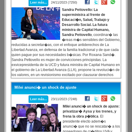
Leer más...
24/11/2023 (7250)
Sandra Pettovello: La
superministra al frente de
Educaci�n, Salud, Trabajo y
Desarrollo Social. La futura
ministra de Capital Humano,
Sandra Pettovello
, coordinar� las
�reas m�s sensibles del Gobierno,
reducidas a secretar�as, con el enfoque antiderechos de La
Libertad Avanza, en defensa de la familia tradicional y de que cada
quien pague por sus necesidades b�sicas. Por Roxana Sand�.
Sandra Pettovello es mujer de convicciones principistas. La
exvicepresidenta de la UCD y futura ministra de Capital Humano en
el gobierno de La Libertad Avanza (LLA), propone la revoluci�n de
los valores, en un revisionismo excitado por clausurar derechos
conseguidos, preferentemente de los �ltimos quince a�os. En esa
construcci�n de base anhela Pettovello, egresada de la
Milei anunci� un shock de ajuste
Universidad Austral -y, seguro comentar� ella misma en futuras
entrevistas, si acredita formaci�n en el Opus Dei-, la familia como
Leer más...
23/11/2023 (7248)
estructura solar que asista y contenga los problemas sociales.
Milei anunci� un shock de ajuste:
privatizar� Aysa y los trenes, y
frena la obra p�blica
. El
presidente electo adem�s
anunci� que no se rescatar� a los
poseedores de cr�ditos UVA y