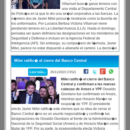
Villarruel busc� ganar terreno con
una visita al Departamento Central
de Polic�a en la que le dio una se�al corporativa a las fuerzas. La
n�mero dos de Javier Milei procur� mostrarse como la favorita de
los uniformados. Por Luciana Bertoia Victoria Villarruel viene
perdiendo terreno en La Libertad Avanza (LLA). Hasta el domingo,
pensaba ser quien definiera las designaciones en los ministerios de
Seguridad y Defensa e incluso en la Agencia Federal de
Inteligencia (AFI). Sin embargo, su compa�ero de f�rmula, Javier
Milei, parece no estar dispuesto a allanarle el camino. La decisi�n
�hasta ahora no oficializada� de que Patricia Bullrich vuelva a la
cartera de Seguridad oblig� a la vicepresidenta electa a hacer una
Milei ratific� el cierre del Banco Central
jugada de impacto. Villarruel apareci� en el Departamento Central
de Polic�a Federal Argentina (PFA) de visita, se mostr� recibiendo
Leer más...
25/11/2023 (7252)
aplausos de los agentes policiales e incluso un ramo de flores.
Milei ratific� el cierre del Banco
Central y confirman a las nuevas
cabezas de Anses e YPF
Osvaldo
Giordano fue confirmado en Anses,
mientras que Horacio Mar�n se
ocupar� de YPF. El presidente
electo Javier Milei ratific� este viernes que su idea de cerrar el
Banco Central �no es un asunto negociable� y confirm� las
designaciones de Osvaldo Giordano al frente de la Administraci�n
Nacional de la Seguridad Social (Anses) y de Horacio Mar�n como
titular de YPF. Por su parte, la vicepresidenta electa Victoria