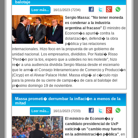
balotaje
Leer más...
16/11/2023 (7234)
Sergio Massa: "No tener moneda
es condenar a la industria
argentina al fracaso"
El ministro de
Econom�a apunt� contra la
dolarizaci�n, defendi� la obra
p�blica y las relaciones
internacionales. Hizo foco en la propuesta de un gobierno de
unidad nacional. Los empresarios, divididos. Por Natal� Risso
"Perd�n por la tos, espero que a ustedes no les moleste", hizo
re�r a una audiencia dividida Sergio Massa desde el escenario
que le arm� el Consejo Interamericano de Comercio y Producci�n
(Cicyp) en el Alvear Palace Hotel. Massa eligi� al c�rculo rojo
para la previa de su cierre de campa�a de cara al balotaje del
pr�ximo domingo 19 de noviembre.
Massa prometi� derrumbar la inflaci�n a menos de la
mitad
Leer más...
16/11/2023 (7233)
El ministro de Econom�a y
candidato presidencial de UxP
vaticin� un "cambio muy fuerte
en la administraci�n p�blica"
, en