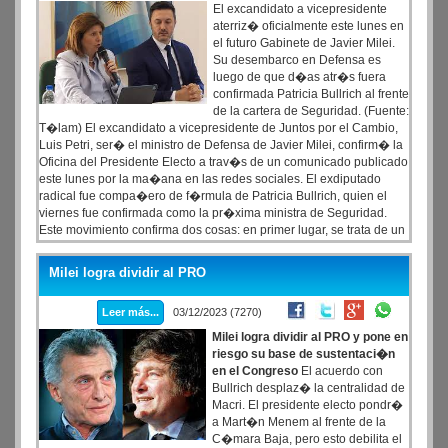
El excandidato a vicepresidente
aterriz� oficialmente este lunes en
el futuro Gabinete de Javier Milei.
Su desembarco en Defensa es
luego de que d�as atr�s fuera
confirmada Patricia Bullrich al frente
de la cartera de Seguridad. (Fuente:
T�lam) El excandidato a vicepresidente de Juntos por el Cambio,
Luis Petri, ser� el ministro de Defensa de Javier Milei, confirm� la
Oficina del Presidente Electo a trav�s de un comunicado publicado
este lunes por la ma�ana en las redes sociales. El exdiputado
radical fue compa�ero de f�rmula de Patricia Bullrich, quien el
viernes fue confirmada como la pr�xima ministra de Seguridad.
Este movimiento confirma dos cosas: en primer lugar, se trata de un
nuevo acercamiento del sector de Patricia Bullrich a Javier Milei,
incluso cuando eso podr�a agravar la tensi�n con Mauricio Macri,
Milei logra dividir al PRO
que buscaba un acuerdo m�s amplio entre La Libertad Avanza y el
PRO, que incluya un di�logo m�s cercano en el Congreso, donde
Leer más...
03/12/2023 (7270)
el futuro presidente tendr� una minor�a tanto en Diputados (37
bancas) como en el Senado (7 bancas).
Milei logra dividir al PRO y pone en
riesgo su base de sustentaci�n
en el Congreso
El acuerdo con
Bullrich desplaz� la centralidad de
Macri. El presidente electo pondr�
a Mart�n Menem al frente de la
C�mara Baja, pero esto debilita el