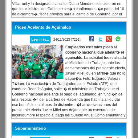
Villarruel y la designada canciller Diana Mondino coincidieron en
que los ministros del Gabinete ser�n confirmados �a partir del 10
de diciembre�, fecha prevista para el cambio de Gobierno. por el
propio Milei.
Piden Adelanto de Aguinaldo
Leer más...
24/11/2023 (7251)
Empleados estatales piden al
gobierno nacional que adelante el
aguinaldo
. La solicitud fue realizada
al Ministerio de Trabajo, ante las
declaraciones del presidente electo,
Javier Milei, quien afirm� que no lo
pagar�a. Foto: Edgardo Valera /
T�lam. La Asociaci�n de Trabajadores del Estado (ATE), que
conduce Rodolfo Aguiar, solicit� al ministerio de Trabajo que el
Gobierno nacional adelante el pago del aguinaldo, en funci�n de
una resoluci�n de la cartera de Hacienda que habilita a liquidar
ese beneficio en el mes de diciembre. �Las declaraciones del
presidente electo Javier Milei nos dejan ante un escenario de
incertidumbre respecto al pago del Sueldo Anual Complementario y
por eso buscamos transmitir tranquilidad y certidumbre a los
trabajadores�, se�al� Aguiar en un comunicado de prensa
Superministerio
difundido esta ma�ana.