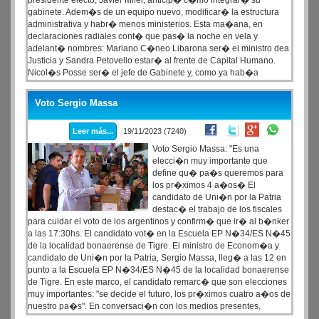
presidente electo, Javier Milei, anticip� c�mo integrar� su
gabinete. Adem�s de un equipo nuevo, modificar� la estructura
administrativa y habr� menos ministerios. Esta ma�ana, en
declaraciones radiales cont� que pas� la noche en vela y
adelant� nombres: Mariano C�neo Libarona ser� el ministro dea
Justicia y Sandra Petovello estar� al frente de Capital Humano.
Nicol�s Posse ser� el jefe de Gabinete y, como ya hab�a
se�alado, Diana Mondino quedar� en canciller�a. Al frente de la
ANSES, estar� Carolina P�paro y Guillermo Francos, ser� el
Voto Sergio Massa
ministro del Interior. El libertario, afirm� que solo quedar�n los
ministerios de Econom�a, Justicia, Interior, Seguridad, Defensa,
Leer más...
19/11/2023 (7240)
Relaciones Exteriores e Infraestructura (ex-Obras P�blicas).
Menos estado: los pa�ses modelo. Cultura y Trabajo, dejar�an de
Voto Sergio Massa: "Es una
ser ministerios y pasar�an depender de la cartera de Capital
elecci�n muy importante que
Humano.
define qu� pa�s queremos para
los pr�ximos 4 a�os� El
candidato de Uni�n por la Patria
destac� el trabajo de los fiscales
para cuidar el voto de los argentinos y confirm� que ir� al b�nker
a las 17:30hs. El candidato vot� en la Escuela EP N�34/ES N�45
de la localidad bonaerense de Tigre. El ministro de Econom�a y
candidato de Uni�n por la Patria, Sergio Massa, lleg� a las 12 en
punto a la Escuela EP N�34/ES N�45 de la localidad bonaerense
de Tigre. En este marco, el candidato remarc� que son elecciones
muy importantes: "se decide el futuro, los pr�ximos cuatro a�os de
nuestro pa�s". En conversaci�n con los medios presentes,
resalt� el trabajo de las fuerzas de seguridad y personal de Correo