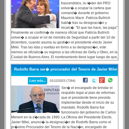
trascendidos, la l�der del PRO
volver� a ocupar la cartera que
comand� durante el gobierno
Mauricio Macri. Patricia Bullrich
habl� tras su designaci�n y
recalc�: "El que las hace, las paga"
Finalmente se confirm� de manera oficial que Patricia Bullrich
volver� a ocupar el rol de ministra de Seguridad a partir del 10 de
diciembre, cuando asuma su gesti�n el presidente electo Javier
Milei. Tras las idas y vueltas en torno a su designaci�n, este
viernes se oficializ� su regreso a las oficinas de Gelly y Obes, en la
Ciudad de Buenos Aires. El nombramiento tiene lugar luego de que,
en las �ltimas horas, la excandidata de Juntos por el Cambio
convocara a elecciones en el PRO para 2024 y anunciara que no
Rodolfo Barra ser� procurador del Tesoro de Javier Milei
presentar� candidatura.
Leer más...
01/12/2023 (7264)
Ser� el encargado de brindar el
respaldo legal al plan de reformas
que el presidente tiene previsto
implementar desde el inicio de su
mandato. Rodolfo Barra fue
funcionario del gobierno de Carlos
Menem en la d�cada de 1990. La Oficina del Presidente Electo,
Javier Milei, anunci� la designaci�n de Rodolfo Barra como el
pr�ximo Procurador del Tesoro de la Naci�n, encargado de