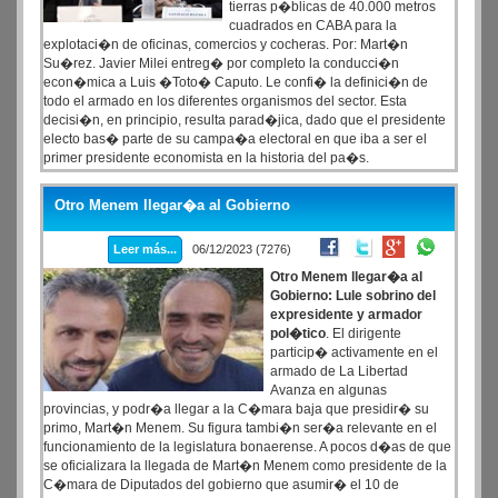
tierras p�blicas de 40.000 metros
cuadrados en CABA para la
explotaci�n de oficinas, comercios y cocheras. Por: Mart�n
Su�rez. Javier Milei entreg� por completo la conducci�n
econ�mica a Luis �Toto� Caputo. Le confi� la definici�n de
todo el armado en los diferentes organismos del sector. Esta
decisi�n, en principio, resulta parad�jica, dado que el presidente
electo bas� parte de su campa�a electoral en que iba a ser el
primer presidente economista en la historia del pa�s.
Otro Menem llegar�a al Gobierno
Leer más...
06/12/2023 (7276)
Otro Menem llegar�a al
Gobierno: Lule sobrino del
expresidente y armador
pol�tico
. El dirigente
particip� activamente en el
armado de La Libertad
Avanza en algunas
provincias, y podr�a llegar a la C�mara baja que presidir� su
primo, Mart�n Menem. Su figura tambi�n ser�a relevante en el
funcionamiento de la legislatura bonaerense. A pocos d�as de que
se oficializara la llegada de Mart�n Menem como presidente de la
C�mara de Diputados del gobierno que asumir� el 10 de