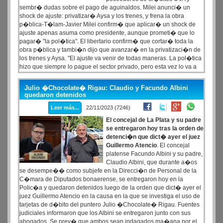
sembr� dudas sobre el pago de aguinaldos. Milei anunci� un
shock de ajuste: privatizar� Aysa y los trenes, y frena la obra
p�blica-T�lam-Javier Milei confirm� que aplicar� un shock de
ajuste apenas asuma como presidente, aunque prometi� que lo
pagar� "la pol�tica". El libertario confirm� que cortar� toda la
obra p�blica y tambi�n dijo que avanzar� en la privatizaci�n de
los trenes y Aysa. "El ajuste va venir de todas maneras. La pol�tica
hizo que siempre lo pague el sector privado, pero esta vez lo va a
tener que pagar la pol�tica, el Estado, no sobre el sector privado",
afirm� Milei en una entrevista en TN. "La obra p�blica se termina,
Julio �Chocolate� Rigau: Claudio y Facundo Albini
no tenemos plata", afirm� el l�der de La Libertad Avanza, que
quedaron detenidos
volvi� a remarcar que ese sector es el primer apuntado para
Leer más...
22/11/2023 (7246)
ajustas las partidas del Estado.
El concejal de La Plata y su padre
se entregaron hoy tras la orden de
detenci�n que dict� ayer el juez
Guillermo Atencio
. El concejal
platense Facundo Albini y su padre,
Claudio Albini, que durante a�os
se desempe�� como subjefe en la Direcci�n de Personal de la
C�mara de Diputados bonaerense, se entregaron hoy en la
Polic�a y quedaron detenidos luego de la orden que dict� ayer el
juez Guillermo Atencio en la causa en la que se investiga el uso de
tarjetas de d�bito del puntero Julio �Chocolate� Rigau. Fuentes
judiciales informaron que los Albini se entregaron junto con sus
abogados. Se prev� que ambos sean indagados ma�ana por el