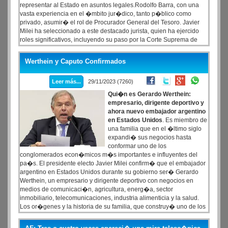
representar al Estado en asuntos legales.Rodolfo Barra, con una
vasta experiencia en el �mbito jur�dico, tanto p�blico como
privado, asumir� el rol de Procurador General del Tesoro. Javier
Milei ha seleccionado a este destacado jurista, quien ha ejercido
roles significativos, incluyendo su paso por la Corte Suprema de
Justicia de la Naci�n y su desempe�o como ministro de Justicia
durante la administraci�n de Carlos Sa�l Menem. Se espera que
Werthein y Caputo Confirmados
Barra brinde un s�lido respaldo legal al plan de reformas que el
presidente tiene previsto implementar desde el inicio de su
Leer más...
29/11/2023 (7260)
mandato, seg�n anunciaron desde el equipo del futuro gobierno.
Qui�n es Gerardo Werthein:
empresario, dirigente deportivo y
ahora nuevo embajador argentino
en Estados Unidos
. Es miembro de
una familia que en el �ltimo siglo
expandi� sus negocios hasta
conformar uno de los
conglomerados econ�micos m�s importantes e influyentes del
pa�s. El presidente electo Javier Milei confirm� que el embajador
argentino en Estados Unidos durante su gobierno ser� Gerardo
Werthein, un empresario y dirigente deportivo con negocios en
medios de comunicaci�n, agricultura, energ�a, sector
inmobiliario, telecomunicaciones, industria alimenticia y la salud.
Los or�genes y la historia de su familia, que construy� uno de los
holdings m�s importantes del pa�s. Javier Milei presidente electo:
tras su gira por Estados Unidos, confirm� a Caputo en Econom�a