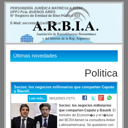
PERSONERÍA JURÍDICA MATRÍCULA 32264
DPPJ Pcia. BUENOS AIRES
N° Registro de Entidad de Bien Público 433
E-Mail: secretaria@arbia.org.ar
Últimas novedades
Politica
Socios: los negocios millonarios que comparten Caputo
y Bausili
Leer más...
06/12/2023 (7277)
Socios: los negocios millonarios
que comparten Caputo y Bausili
. El
ministro de Econom�a y el t�tular
del BCRA tienen la consultora Anker
Latinoamericana. Se quedaron con