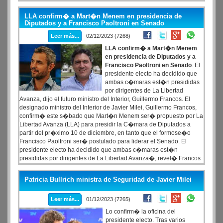
fondos coparticipables, donde enfatiz� que Buenos Aires es
perjudicada.
LLA confirm� a Mart�n Menem en presidencia de
Diputados y a Francisco Paoltroni en Senado
Leer más...
02/12/2023 (7268)
LLA confirm� a Mart�n Menem
en presidencia de Diputados y a
Francisco Paoltroni en Senado
. El
presidente electo ha decidido que
ambas c�maras est�n presididas
por dirigentes de La Libertad
Avanza, dijo el futuro ministro del Interior, Guillermo Francos. El
designado ministro del Interior de Javier Milei, Guillermo Francos,
confirm� este s�bado que Mart�n Menem ser� propuesto por La
Libertad Avanza (LLA) para presidir la C�mara de Diputados a
partir del pr�ximo 10 de diciembre, en tanto que el formose�o
Francisco Paoltroni ser� postulado para liderar el Senado. El
presidente electo ha decidido que ambas c�maras est�n
presididas por dirigentes de La Libertad Avanza�, revel� Francos
est� ma�ana en di�logo con radio Mitre. En esa l�nea,
adelant� que Mart�n Menem �va a ser propuesto por el
Patricia Bullrich ministra de Seguridad de Javier Milei
presidente electo como candidato a presidir la C�mara de
Diputados y en caso del Senado va a proponer a Paoltroni de
Leer más...
01/12/2023 (7265)
Formosa�.
Lo confirm� la oficina del
presidente electo. Tras varios