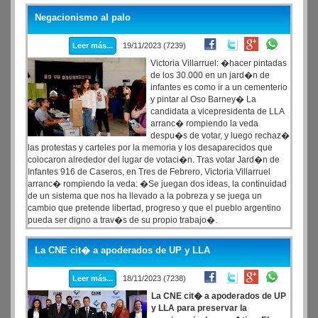
Argentino y asegur� que los comicios se est�n desarrollando con
Negacionismo al palo
"absoluta normalidad".
Leer más...
19/11/2023 (7239)
Victoria Villarruel: �hacer pintadas
de los 30.000 en un jard�n de
infantes es como ir a un cementerio
y pintar al Oso Barney� La
candidata a vicepresidenta de LLA
arranc� rompiendo la veda
despu�s de votar, y luego rechaz�
las protestas y carteles por la memoria y los desaparecidos que
colocaron alrededor del lugar de votaci�n. Tras votar Jard�n de
Infantes 916 de Caseros, en Tres de Febrero, Victoria Villarruel
arranc� rompiendo la veda: �Se juegan dos ideas, la continuidad
de un sistema que nos ha llevado a la pobreza y se juega un
cambio que pretende libertad, progreso y que el pueblo argentino
pueda ser digno a trav�s de su propio trabajo�.
La CNE cit� a apoderados de UP y LLA
Leer más...
18/11/2023 (7238)
La CNE cit� a apoderados de UP
y LLA para preservar la