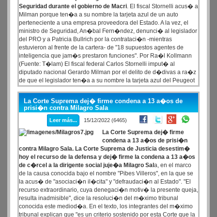
Seguridad durante el gobierno de Macri
. El fiscal Stornelli acus� a
Milman porque ten�a a su nombre la tarjeta azul de un auto
perteneciente a una empresa proveedora del Estado. A la vez, el
ministro de Seguridad, An�bal Fern�ndez, denunci� al legislador
del PRO y a Patricia Bullrich por la contrataci�n -mientras
estuvieron al frente de la cartera- de "18 supuestos agentes de
inteligencia que jam�s prestaron funciones". Por Ra�l Kollmann
(Fuente: T�lam) El fiscal federal Carlos Stornelli imput� al
diputado nacional Gerardo Milman por el delito de d�divas a ra�z
de que el legislador ten�a a su nombre la tarjeta azul del Peugeot
2008 Sport perteneciente a una empresa proveedora del Estado.
La Corte Suprema dej� firme condena a 13 a�os de
prisi�n contra Milagro Sala
Leer más...
15/12/2022 (6465)
La Corte Suprema dej� firme
condena a 13 a�os de prisi�n
contra Milagro Sala. La Corte Suprema de Justicia desestim�
hoy el recurso de la defensa y dej� firme la condena a 13 a�os
de c�rcel a la dirigente social juje�a Milagro Sal
a, en el marco
de la causa conocida bajo el nombre "Pibes Villeros", en la que se
la acus� de "asociaci�n il�cita" y "defraudaci�n al Estado". "El
recurso extraordinario, cuya denegaci�n motiv� la presente queja,
resulta inadmisible", dice la resoluci�n del m�ximo tribunal
conocida este mediod�a. En el texto, los integrantes del m�ximo
tribunal explican que "es un criterio sostenido por esta Corte que la