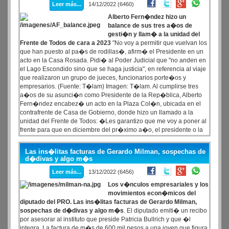
Leer más...
14/12/2022 (6460)
Alberto Fern�ndez hizo un
balance de sus tres a�os de
gesti�n y llam� a la unidad del
Frente de Todos de cara a 2023
"No voy a permitir que vuelvan los
que han puesto al pa�s de rodillas�, afirm� el Presidente en un
acto en la Casa Rosada. Pidi� al Poder Judicial que "no anden en
el Lago Escondido sino que se haga justicia", en referencia al viaje
que realizaron un grupo de jueces, funcionarios porte�os y
empresarios. (Fuente: T�lam) Imagen: T�lam. Al cumplirse tres
a�os de su asunci�n como Presidente de la Rep�blica, Alberto
Fern�ndez encabez� un acto en la Plaza Col�n, ubicada en el
contrafrente de Casa de Gobierno, donde hizo un llamado a la
unidad del Frente de Todos: �Les garantizo que me voy a poner al
frente para que en diciembre del pr�ximo a�o, el presidente o la
presidenta que asuma sea una de nosotros. No voy a permitir que
vuelvan los que han puesto al pa�s de rodillas�.
Las ins�litas facturas de Gerardo Milman, sospechas de
d�divas y algo m�s
Leer más...
13/12/2022 (6456)
Los v�nculos empresariales y los
movimientos econ�micos del
diputado del PRO. Las ins�litas facturas de Gerardo Milman,
sospechas de d�divas y algo m�s
. El diputado emiti� un recibo
por asesorar al instituto que preside Patricia Bullrich y que �l
integra. La factura de m�s de 600 mil pesos a una joven que figura