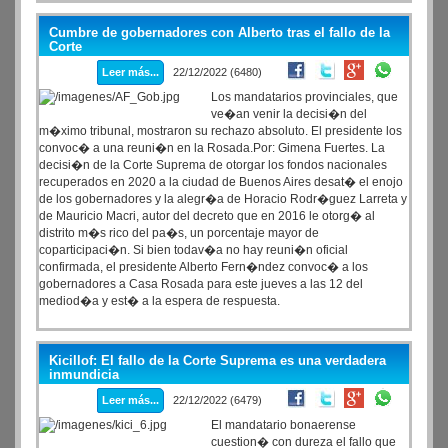
Cumbre de gobernadores con Alberto tras el fallo de la
Corte
Leer más...
22/12/2022 (6480)
Los mandatarios provinciales, que
ve�an venir la decisi�n del
m�ximo tribunal, mostraron su rechazo absoluto. El presidente los
convoc� a una reuni�n en la Rosada.Por: Gimena Fuertes. La
decisi�n de la Corte Suprema de otorgar los fondos nacionales
recuperados en 2020 a la ciudad de Buenos Aires desat� el enojo
de los gobernadores y la alegr�a de Horacio Rodr�guez Larreta y
de Mauricio Macri, autor del decreto que en 2016 le otorg� al
distrito m�s rico del pa�s, un porcentaje mayor de
coparticipaci�n. Si bien todav�a no hay reuni�n oficial
confirmada, el presidente Alberto Fern�ndez convoc� a los
gobernadores a Casa Rosada para este jueves a las 12 del
mediod�a y est� a la espera de respuesta.
Kicillof: El fallo de la Corte Suprema es una verdadera
inmundicia
Leer más...
22/12/2022 (6479)
El mandatario bonaerense
cuestion� con dureza el fallo que