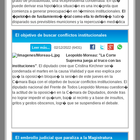
grado de probabilidad, una vicepresidenta condenada. En qu�
puede derivar esa hipot�tica situaci�n es una inc�gnita que
comienza a generar preocupaci�n en t�rminos institucionales.
El
�pelot�n de fusilamiento� �tal como ella lo defini�
� habr�
disparado sus previsibles municiones y la repercusi�n medi�tica
estar� asegurada a trav�s de los habituales canales de difusi�n.
La duda que a�n persiste es por cu�les de los delitos que se le
El objetivo de buscar conflictos institucionales
imputan ser� condenada.
Leer más...
02/12/2022 (6431)
Leopoldo Moreau: "La Corte
Suprema juega al truco con las
instituciones"
. El diputado cree que Cristina Kirchner ser�
condenada el martes en la causa Vialidad y que eso explica por
qu� la oposici�n bloque� la sesi�n de este jueves en la
C�mara Baja con el objetivo de buscar conflictos institucionales. El
diputado nacional del Frente de Todos Leopoldo Moreau cuestion�
la actitud de la oposici�n en la C�mara de Diputados, donde tras
no lograr impedir el qu�rum, baj� al recinto y a base de insultos,
gritos y gestos obscenos, logr� que se suspendiera el debate.
El embrollo judicial que paraliza a la Magistratura