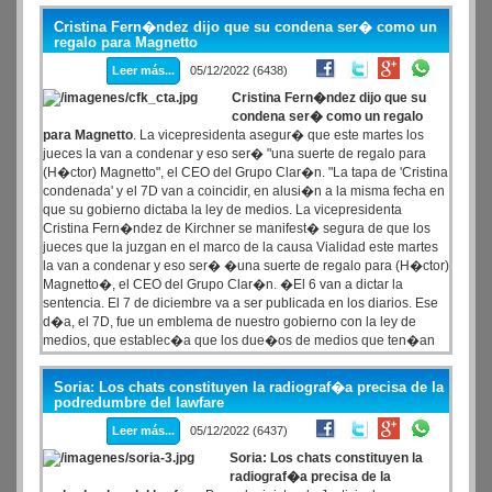
Cristina Fern�ndez dijo que su condena ser� como un
regalo para Magnetto
Leer más...
05/12/2022 (6438)
Cristina Fern�ndez dijo que su
condena ser� como un regalo
para Magnetto
. La vicepresidenta asegur� que este martes los
jueces la van a condenar y eso ser� "una suerte de regalo para
(H�ctor) Magnetto", el CEO del Grupo Clar�n. "La tapa de 'Cristina
condenada' y el 7D van a coincidir, en alusi�n a la misma fecha en
que su gobierno dictaba la ley de medios. La vicepresidenta
Cristina Fern�ndez de Kirchner se manifest� segura de que los
jueces que la juzgan en el marco de la causa Vialidad este martes
la van a condenar y eso ser� �una suerte de regalo para (H�ctor)
Magnetto�, el CEO del Grupo Clar�n. �El 6 van a dictar la
sentencia. El 7 de diciembre va a ser publicada en los diarios. Ese
d�a, el 7D, fue un emblema de nuestro gobierno con la ley de
medios, que establec�a que los due�os de medios que ten�an
demasiada concentraci�n medi�tica deb�an desinvertir�, dijo la
expresidenta en una entrevista concedida al diario brasile�o Folha
Soria: Los chats constituyen la radiograf�a precisa de la
de Sao Paulo, que comparti� este lunes en sus redes sociales.
podredumbre del lawfare
Leer más...
05/12/2022 (6437)
Soria: Los chats constituyen la
radiograf�a precisa de la