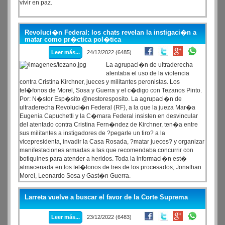
vivir en paz.
Revoluci�n Federal: los chats revelan la instigaci�n a
matar como pr�ctica pol�tica
Leer más...
24/12/2022 (6485)
La agrupaci�n de ultraderecha
alentaba el uso de la violencia
contra Cristina Kirchner, jueces y militantes peronistas. Los
tel�fonos de Morel, Sosa y Guerra y el c�digo con Tezanos Pinto.
Por: N�stor Esp�sito @nestoresposito. La agrupaci�n de
ultraderecha Revoluci�n Federal (RF), a la que la jueza Mar�a
Eugenia Capuchetti y la C�mara Federal insisten en desvincular
del atentado contra Cristina Fern�ndez de Kirchner, ten�a entre
sus militantes a instigadores de ?pegarle un tiro? a la
vicepresidenta, invadir la Casa Rosada, ?matar jueces? y organizar
manifestaciones armadas a las que recomendaba concurrir con
botiquines para atender a heridos. Toda la informaci�n est�
almacenada en los tel�fonos de tres de los procesados, Jonathan
Morel, Leonardo Sosa y Gast�n Guerra.
Larreta vuelve a buscar el favor de la Corte Suprema
Leer más...
23/12/2022 (6483)