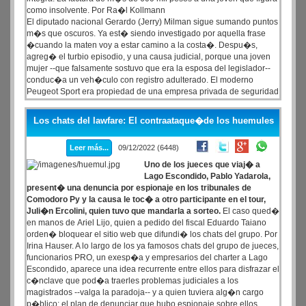
como insolvente. Por Ra�l Kollmann
El diputado nacional Gerardo (Jerry) Milman sigue sumando puntos
m�s que oscuros. Ya est� siendo investigado por aquella frase
�cuando la maten voy a estar camino a la costa�. Despu�s,
agreg� el turbio episodio, y una causa judicial, porque una joven
mujer --que falsamente sostuvo que era la esposa del legislador--
conduc�a un veh�culo con registro adulterado. El moderno
Peugeot Sport era propiedad de una empresa privada de seguridad
proveedora del Estado y en la tarjeta azul, como �nico autorizado
a manejar, figuraba Milman.
Los chats del lawfare: El contraataque�de los huemules
Leer más...
09/12/2022 (6448)
Uno de los jueces que viaj� a
Lago Escondido, Pablo Yadarola,
present� una denuncia por espionaje en los tribunales de
Comodoro Py y la causa le toc� a otro participante en el tour,
Juli�n Ercolini, quien tuvo que mandarla a sorteo.
El caso qued�
en manos de Ariel Lijo, quien a pedido del fiscal Eduardo Taiano
orden� bloquear el sitio web que difundi� los chats del grupo. Por
Irina Hauser. A lo largo de los ya famosos chats del grupo de jueces,
funcionarios PRO, un exesp�a y empresarios del charter a Lago
Escondido, aparece una idea recurrente entre ellos para disfrazar el
c�nclave que pod�a traerles problemas judiciales a los
magistrados --valga la paradoja-- y a quien tuviera alg�n cargo
p�blico: el plan de denunciar que hubo espionaje sobre ellos.