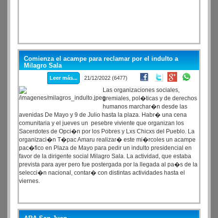
Comienza el acampe para reclamar por el indulto a
Milagro Sala
Leer más...
21/12/2022 (6477)
Las organizaciones sociales,
gremiales, pol�ticas y de derechos
humanos marchar�n desde las
avenidas De Mayo y 9 de Julio hasta la plaza. Habr� una cena
comunitaria y el jueves un pesebre viviente que organizan los
Sacerdotes de Opci�n por los Pobres y Lxs Chicxs del Pueblo. La
organizaci�n T�pac Amaru realizar� este mi�rcoles un acampe
pac�fico en Plaza de Mayo para pedir un indulto presidencial en
favor de la dirigente social Milagro Sala. La actividad, que estaba
prevista para ayer pero fue postergada por la llegada al pa�s de la
selecci�n nacional, contar� con distintas actividades hasta el
viernes.