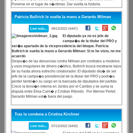
Ponerse en el lugar de v�ctimas. Dar vuelta la historia.
Patricia Bullrich le suelta la mano a Gerardo Milman
Leer más...
09/12/2022 (6447)
El diputado ya no es jefe de
campa�a de la titular del PRO y
ser�a apartado de la vicepresidencia del bloque. Patricia
Bullrich le suelta la mano a Gerardo Milman: Si te he visto, no me
acuerdo
Despu�s de las denuncias contra Milman por contratos a modelos
y usos irregulares de dinero p�blico, Bullrich busca mostrarse lejos
de su hasta ahora estrecho colaborador. El diputado dej� de ser
jefe de la campa�a presidencial de la titular del PRO y podr�a
perder tambi�n su cargo en la bancada de diputados del partido.
Crece la tensi�n interna en Juntos por el Cambio y se suma la
disputa entre Elisa Carri� y Cristian Ritondo. Por Werner Pertot.
Gerardo Milman est� fuera del juego.
Tras la condena a Cristina Kirchner
Leer más...
07/12/2022 (6443)