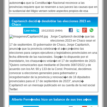
autonom�a que la Constituci�n Nacional reconoce a las
provincias requiere que se reserven a sus jueces las causas que en
lo sustancial del litigio versen sobre aspectos propios de esa
jurisdicci�n, en virtud del respeto debido a sus facultades de darse
sus propias instituciones y regirse por ellas".
Capitanich decidi� desdoblar las elecciones 2023 en
Chaco
Leer más...
15/12/2022 (6464)
Jorge Capitanich decidi� que las
elecciones 2023 en Chaco sean el
17 de septiembre. El gobernador de Chaco, Jorge Capitanich,
anunci� que la provincia celebrar� el a�o pr�ximo las
elecciones para cargos ejecutivos y legislativos provinciales en una
fecha diferente de las nacionales. Seg�n lo dispuesto por el
mandatario, los chaque�os votar�n el 17 de septiembre de 2023.
"Quiero comunicarles que mediante el Decreto 3087/2022 y de
acuerdo con los Art. 90 y 133 de la Const. Provincial, decidimos
convocar a elecciones generales para gobernador y
vicegobernador de la provincia y renovaci�n de 16 diputados
provinciales para el 17 de septiembre de 2023", anunci�
Capitanich en un mensaje publicado en su cuenta de la red social
Twitter.
Alberto Fern�ndez hizo un balance de sus tres a�os