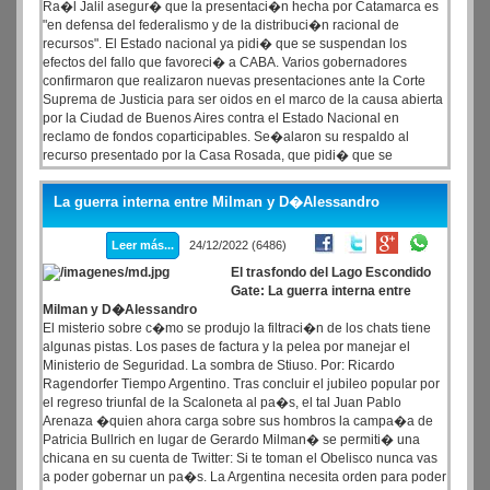
Ra�l Jalil asegur� que la presentaci�n hecha por Catamarca es
"en defensa del federalismo y de la distribuci�n racional de
recursos". El Estado nacional ya pidi� que se suspendan los
efectos del fallo que favoreci� a CABA. Varios gobernadores
confirmaron que realizaron nuevas presentaciones ante la Corte
Suprema de Justicia para ser oidos en el marco de la causa abierta
por la Ciudad de Buenos Aires contra el Estado Nacional en
reclamo de fondos coparticipables. Se�alaron su respaldo al
recurso presentado por la Casa Rosada, que pidi� que se
suspendan los efectos del fallo que orden� que se debe aumentar
el porcentaje que le paga por coparticipaci�n de 2,32 a 2,95.
La guerra interna entre Milman y D�Alessandro
Leer más...
24/12/2022 (6486)
El trasfondo del Lago Escondido
Gate: La guerra interna entre
Milman y D�Alessandro
El misterio sobre c�mo se produjo la filtraci�n de los chats tiene
algunas pistas. Los pases de factura y la pelea por manejar el
Ministerio de Seguridad. La sombra de Stiuso. Por: Ricardo
Ragendorfer Tiempo Argentino. Tras concluir el jubileo popular por
el regreso triunfal de la Scaloneta al pa�s, el tal Juan Pablo
Arenaza �quien ahora carga sobre sus hombros la campa�a de
Patricia Bullrich en lugar de Gerardo Milman� se permiti� una
chicana en su cuenta de Twitter: Si te toman el Obelisco nunca vas
a poder gobernar un pa�s. La Argentina necesita orden para poder