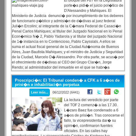
El bloque del FdT en la Legislatura
porte�a pidi� el juicio pol�tico de
D'Alessandro y Mahiques. El
Ministerio de Justicia denunci� por incumplimiento de los deberes
de funcionario p�blico y admisi�n de d�divas al juez federal
Juli�n Ercolini; al integrante de la C�mara Federal de Casaci�n
Penal Carlos Mahiques; al titular del Juzgado Nacional en lo Penal
Econ�mico N� 2, Pablo Yadarola y al titular del juzgado Nacional
de 1� instancia en lo Contencioso, Pablo Cayssials. A ellos se
suma el actual fiscal general de la Ciudad Aut�noma de Buenos
Aires, Juan Bautista Mahiques; y el ministro de Justicia y Seguridad
de la Ciudad, Marcelo D� Alessandro. Por otra parte, se acus� por
el ofrecimiento de d�divas al CEO del Grupo Clar�n, Jorge
Rendo; al administrador del inmueble en el que se habr�a
desarrollado el encuentro, Nicol�s Van Ditmar; al exdirector de
asuntos jur�dicos de la entonces Secretar�a de Inteligencia del
Proscripci�n: El Tribunal conden� a CFK a 6 a�os de
Estado, Leonardo Bergroth; y a Tom�s Reinke, publicista
prisi�n e inhabilitaci�n perpetua
especializado en publicidad digital y pol�tica. Entre otras pruebas,
Leer más...
06/12/2022 (6441)
se pide que la Justicia ordene "la entrega de los aparatos de
telefon�a celular de todos los implicados y, de ser necesario, el
La lectura del veredicto por parte
secuestro de los mismos aparatos".
del TOF 2 comenz� a las 17.30.
L�zaro Baez fue condenado a 6
a�os de prisi�n. Tras conocerse el
fallo, la vicepresidenta dar� su
opini�n, confirmaron fuentes
oficiales. En las calles hay