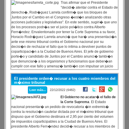
Tras afirmar que el Presidente
"decidi� atentar contra el Estado de
derecho�, Rodr�guez Larreta confirm� que los bloques de
Juntos por el Cambio en el Congreso �est�n analizando otras
acciones judiciales y legislativas". En este sentido, sugiri� que uno
de los procesos podr�a ser el juicio pol�tico contra Alberto
Fern�ndez. Envalentonado por tener la Corte Suprema a su favor,
Horacio Rodr�guez Larreta anunci� que har� una presentaci�n
ante ese mismo tribunal contra el Gobierno nacional por su
decisi�n de rechazar el fallo que lo intima a devolver puntos de
coparticipaci�n a la Ciudad de Buenos Aires. El jefe de gobierno
porte�o y candidato de Juntos por el Cambio anunci� tambi�n
que denunciar� a los organismos y funcionarios que deber�an
cumplir con ese fallo y amenaz� tambi�n con impulsar un juicio
pol�tico contra el presidente Alberto Fern�ndez.
El presidente orden� recusar a los cuatro miembros del
m�ximo tribunal
Leer más...
22/12/2022 (6482)
El Gobierno no acatar� el fallo de
la Corte Suprema
. El Estado
nacional presentar� un pedido de revocatoria �in extremis�
contra la resoluci�n cautelar dictada por el m�ximo tribunal que
dispuso que el Gobierno destinara el 2,95 por ciento del volumen
de impuestos coparticipables a la Ciudad de Buenos Aires. El
presidente Alberto Fern�ndez decidi� recusar a los miembros de