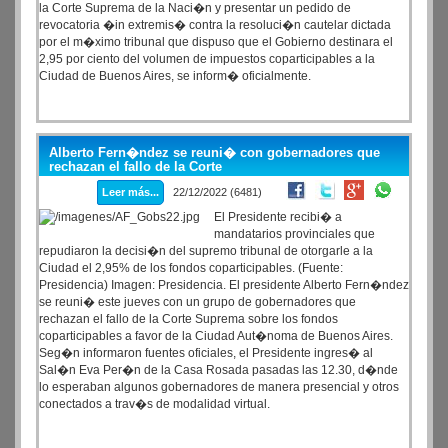
la Corte Suprema de la Naci�n y presentar un pedido de
revocatoria �in extremis� contra la resoluci�n cautelar dictada
por el m�ximo tribunal que dispuso que el Gobierno destinara el
2,95 por ciento del volumen de impuestos coparticipables a la
Ciudad de Buenos Aires, se inform� oficialmente.
Alberto Fern�ndez se reuni� con gobernadores que
rechazan el fallo de la Corte
Leer más...
22/12/2022 (6481)
El Presidente recibi� a
mandatarios provinciales que
repudiaron la decisi�n del supremo tribunal de otorgarle a la
Ciudad el 2,95% de los fondos coparticipables. (Fuente:
Presidencia) Imagen: Presidencia. El presidente Alberto Fern�ndez
se reuni� este jueves con un grupo de gobernadores que
rechazan el fallo de la Corte Suprema sobre los fondos
coparticipables a favor de la Ciudad Aut�noma de Buenos Aires.
Seg�n informaron fuentes oficiales, el Presidente ingres� al
Sal�n Eva Per�n de la Casa Rosada pasadas las 12.30, d�nde
lo esperaban algunos gobernadores de manera presencial y otros
conectados a trav�s de modalidad virtual.