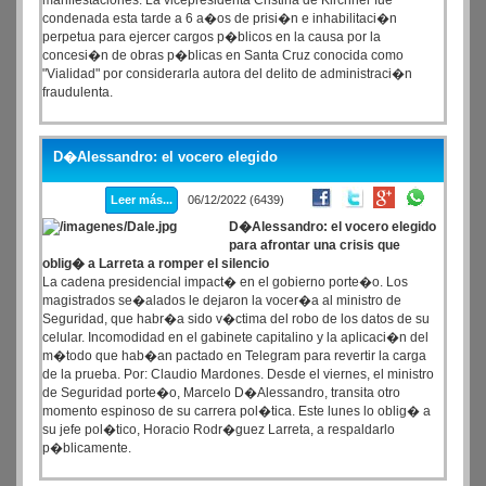
manifestaciones. La vicepresidenta Cristina de Kirchner fue
condenada esta tarde a 6 a�os de prisi�n e inhabilitaci�n
perpetua para ejercer cargos p�blicos en la causa por la
concesi�n de obras p�blicas en Santa Cruz conocida como
"Vialidad" por considerarla autora del delito de administraci�n
fraudulenta.
D�Alessandro: el vocero elegido
Leer más...
06/12/2022 (6439)
D�Alessandro: el vocero elegido
para afrontar una crisis que
oblig� a Larreta a romper el silencio
La cadena presidencial impact� en el gobierno porte�o. Los
magistrados se�alados le dejaron la vocer�a al ministro de
Seguridad, que habr�a sido v�ctima del robo de los datos de su
celular. Incomodidad en el gabinete capitalino y la aplicaci�n del
m�todo que hab�an pactado en Telegram para revertir la carga
de la prueba. Por: Claudio Mardones. Desde el viernes, el ministro
de Seguridad porte�o, Marcelo D�Alessandro, transita otro
momento espinoso de su carrera pol�tica. Este lunes lo oblig� a
su jefe pol�tico, Horacio Rodr�guez Larreta, a respaldarlo
p�blicamente.