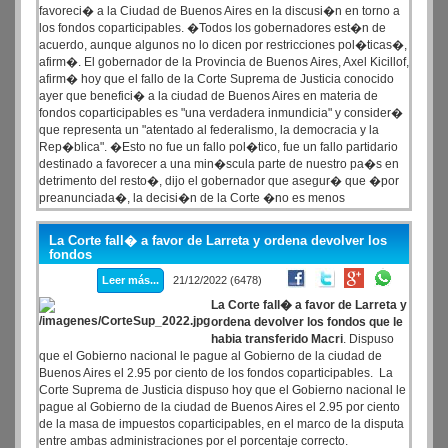
favoreci� a la Ciudad de Buenos Aires en la discusi�n en torno a
los fondos coparticipables. �Todos los gobernadores est�n de
acuerdo, aunque algunos no lo dicen por restricciones pol�ticas�,
afirm�. El gobernador de la Provincia de Buenos Aires, Axel Kicillof,
afirm� hoy que el fallo de la Corte Suprema de Justicia conocido
ayer que benefici� a la ciudad de Buenos Aires en materia de
fondos coparticipables es "una verdadera inmundicia" y consider�
que representa un "atentado al federalismo, la democracia y la
Rep�blica". �Esto no fue un fallo pol�tico, fue un fallo partidario
destinado a favorecer a una min�scula parte de nuestro pa�s en
detrimento del resto�, dijo el gobernador que asegur� que �por
preanunciada�, la decisi�n de la Corte �no es menos
escandalosa�.
La Corte fall� a favor de Larreta y ordena devolver los
fondos
Leer más...
21/12/2022 (6478)
La Corte fall� a favor de Larreta y
ordena devolver los fondos que le
habia transferido Macri
. Dispuso
que el Gobierno nacional le pague al Gobierno de la ciudad de
Buenos Aires el 2.95 por ciento de los fondos coparticipables. La
Corte Suprema de Justicia dispuso hoy que el Gobierno nacional le
pague al Gobierno de la ciudad de Buenos Aires el 2.95 por ciento
de la masa de impuestos coparticipables, en el marco de la disputa
entre ambas administraciones por el porcentaje correcto.