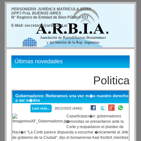
PERSONERÍA JURÍDICA MATRÍCULA 32264
DPPJ Pcia. BUENOS AIRES
N° Registro de Entidad de Bien Público 433
E-Mail: secretaria@arbia.org.ar
Últimas novedades
Politica
Gobernadores: Reiteramos una vez m�s nuestro derecho
a ser o�dos
Leer más...
28/12/2022 (6492)
Coparticipaci�n: gobernadores
peronistas se presentaron ante la
Corte y respaldaron el planteo de
Naci�n "La Corte parece dispuesta a escuchar �nicamente al Jefe
de gobierno de la Ciudad", dijo el bonaerense Axel Kicillof, mientras