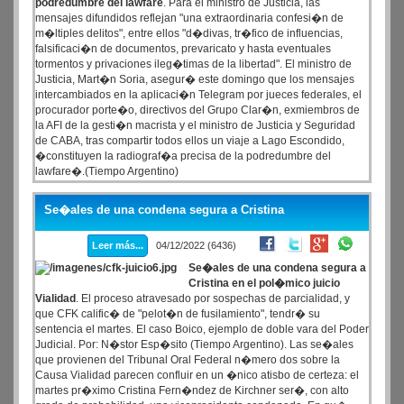
podredumbre del lawfare
. Para el ministro de Justicia, las
mensajes difundidos reflejan "una extraordinaria confesi�n de
m�ltiples delitos", entre ellos "d�divas, tr�fico de influencias,
falsificaci�n de documentos, prevaricato y hasta eventuales
tormentos y privaciones ileg�timas de la libertad". El ministro de
Justicia, Mart�n Soria, asegur� este domingo que los mensajes
intercambiados en la aplicaci�n Telegram por jueces federales, el
procurador porte�o, directivos del Grupo Clar�n, exmiembros de
la AFI de la gesti�n macrista y el ministro de Justicia y Seguridad
de CABA, tras compartir todos ellos un viaje a Lago Escondido,
�constituyen la radiograf�a precisa de la podredumbre del
lawfare�.(Tiempo Argentino)
Se�ales de una condena segura a Cristina
Leer más...
04/12/2022 (6436)
Se�ales de una condena segura a
Cristina en el pol�mico juicio
Vialidad
. El proceso atravesado por sospechas de parcialidad, y
que CFK calific� de "pelot�n de fusilamiento", tendr� su
sentencia el martes. El caso Boico, ejemplo de doble vara del Poder
Judicial. Por: N�stor Esp�sito (Tiempo Argentino). Las se�ales
que provienen del Tribunal Oral Federal n�mero dos sobre la
Causa Vialidad parecen confluir en un �nico atisbo de certeza: el
martes pr�ximo Cristina Fern�ndez de Kirchner ser�, con alto