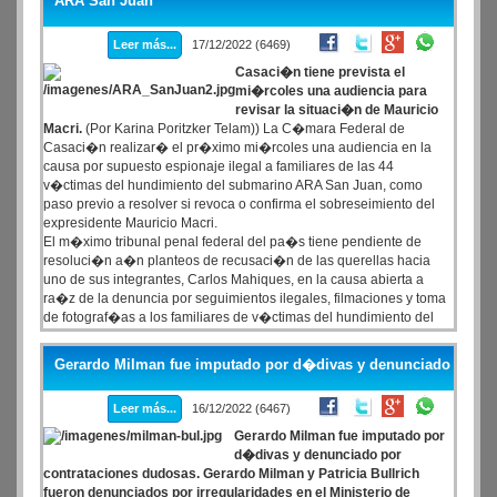
ARA San Juan
Leer más...
17/12/2022 (6469)
Casaci�n tiene prevista el
mi�rcoles una audiencia para
revisar la situaci�n de Mauricio
Macri.
(Por Karina Poritzker Telam)) La C�mara Federal de
Casaci�n realizar� el pr�ximo mi�rcoles una audiencia en la
causa por supuesto espionaje ilegal a familiares de las 44
v�ctimas del hundimiento del submarino ARA San Juan, como
paso previo a resolver si revoca o confirma el sobreseimiento del
expresidente Mauricio Macri.
El m�ximo tribunal penal federal del pa�s tiene pendiente de
resoluci�n a�n planteos de recusaci�n de las querellas hacia
uno de sus integrantes, Carlos Mahiques, en la causa abierta a
ra�z de la denuncia por seguimientos ilegales, filmaciones y toma
de fotograf�as a los familiares de v�ctimas del hundimiento del
submarino el 15 de noviembre de 2017.
Gerardo Milman fue imputado por d�divas y denunciado
Leer más...
16/12/2022 (6467)
Gerardo Milman fue imputado por
d�divas y denunciado por
contrataciones dudosas. Gerardo Milman y Patricia Bullrich
fueron denunciados por irregularidades en el Ministerio de