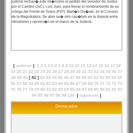
judicial rechaz� este mi�rcoles el pedido del senador de Juntos
por el Cambio (JxC), Luis Juez, para frenar el nombramiento de su
colega del Frente de Todos (FdT), Mart�n Do�ate, en el Consejo
de la Magistratura. Se abre as� otro cap�tulo en la disputa entre
oficialismo y oposici�n en el marco de la Justicia.
[
anterior
]
1
2
3
4
5
6
7
8
9
10
11
12
13
14
15
16
17
18
19
20
21
22
23
24
25
26
27
28
29
30
31
32
33
34
35
36
37
38
39
40
[ 41 ]
42
43
44
45
46
47
48
49
50
51
52
53
54
55
56
57
58
59
60
61
62
63
64
65
66
67
68
69
70
71
72
73
74
75
76
77
78
79
80
81
82
83
84
85
86
87
88
89
90
91
92
93
94
95
96
97
98
99
100
[
siguiente
]
Destacados