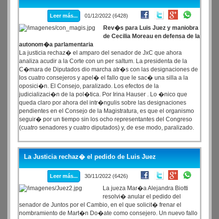
Leer más...
01/12/2022 (6428)
Rev�s para Luis Juez y maniobra
de Cecilia Moreau en defensa de la
autonom�a parlamentaria
La justicia rechaz� el amparo del senador de JxC que ahora
analiza acudir a la Corte con un per saltum. La presidenta de la
C�mara de Diputados dio marcha atr�s con las designaciones de
los cuatro consejeros y apel� el fallo que le sac� una silla a la
oposici�n. El Consejo, paralizado. Los efectos de la
judicializaci�n de la pol�tica. Por Irina Hauser . Lo �nico que
queda claro por ahora del intr�ngulis sobre las designaciones
pendientes en el Consejo de la Magistratura, es que el organismo
seguir� por un tiempo sin los ocho representantes del Congreso
(cuatro senadores y cuatro diputados) y, de ese modo, paralizado.
La Justicia rechaz� el pedido de Luis Juez
Leer más...
30/11/2022 (6426)
La jueza Mar�a Alejandra Biotti
resolvi� anular el pedido del
senador de Juntos por el Cambio, en el que solicit� frenar el
nombramiento de Mart�n Do�ate como consejero. Un nuevo fallo