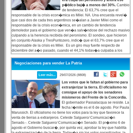
era culpa del peronismo y ahora ese
p�blico baj� a menos del 30%.
Cambio
de tendencia: El 63,7% cree que el
responsable de la crisis econ�mica es Milei. NA. Una encuesta revel�
que casi dos de cada tres argentinos se�alan a Javier Milei como el
responsable de la crisis econ�mica, en un cambio de tendencia
demoledor para el gobierno que ven�a salv�ndose del rechazo masivo
culpando a la herencia recibida del peronismo. El sondeo, que hicieron
en conjunto Alaska y TresPuntozero, indic� que el 63,7% cree que el
responsable de la crisis es Milei. Es un giro muy fuerte respecto de
diciembre del a�o pasado, cuando el 44,1% todav�a culpaba a los
gobiernos anteriores por la situaci�n econ�mica y s�lo 49,2% lo
responsabilizaba a Milei. Ahora, quienes culpan a los gobiernos
Negociaciones para vender La Patria
anteriores son menos del 30%.
Leer más...
29/07/2026 (8808)
Los votos que le faltan al gobierno para
extranjerizar la tierra. El oficialismo no
consigue el apoyo de los senadores
misioneros del Frente de la Concordia.
El gobernador Passalacqua se resiste. La
fecha l�mite es el 6 de agosto. Por Paula
Marussich. El oficialismo no tiene los votos para la ley que favorece la
venta de tierras a extranjeros. Celeste Salguero/ Comunicaci�n
Senado.-. Celeste Salguero/ Comunicaci�n Senado. El pr�ximo 6 de
agosto el Gobierno buscar�, por quinta vez, aprobar la ley que habilita
la extranjerizaci�n de la tierra. Todav�a sin los votos garantizados, la