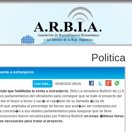
Politica
venta a extranjeros
Leer más...
05/08/2026 (8819)
ulo que habilitaba la venta a extranjeros
. (NA) La senadora Bullrich de LLA
os parlamentarios del oficialismo para conseguir que se trate el proyecto del
e dar el brazo a torcer y sac� el cap�tulo de su llamada �Ley de
n el que ampliaba el porcentaje de tierras que pod�an ser compradas por
esta concesi�n a sus aliados parlamentarios para asegurar que se lleve
ociaciones fueron encabezadas por Patricia Bullrich
en estas �ltimas horas
os necesarios para tratar el proyecto.