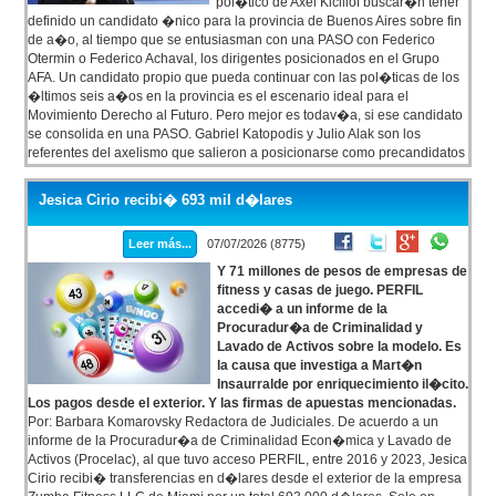
pol�tico de Axel Kicillof buscar�n tener
definido un candidato �nico para la provincia de Buenos Aires sobre fin
de a�o, al tiempo que se entusiasman con una PASO con Federico
Otermin o Federico Achaval, los dirigentes posicionados en el Grupo
AFA. Un candidato propio que pueda continuar con las pol�ticas de los
�ltimos seis a�os en la provincia es el escenario ideal para el
Movimiento Derecho al Futuro. Pero mejor es todav�a, si ese candidato
se consolida en una PASO. Gabriel Katopodis y Julio Alak son los
referentes del axelismo que salieron a posicionarse como precandidatos
para suceder a Kicillof en La Plata.
Jesica Cirio recibi� 693 mil d�lares
Leer más...
07/07/2026 (8775)
Y 71 millones de pesos de empresas de
fitness y casas de juego. PERFIL
accedi� a un informe de la
Procuradur�a de Criminalidad y
Lavado de Activos sobre la modelo. Es
la causa que investiga a Mart�n
Insaurralde por enriquecimiento il�cito.
Los pagos desde el exterior. Y las firmas de apuestas mencionadas.
Por: Barbara Komarovsky Redactora de Judiciales. De acuerdo a un
informe de la Procuradur�a de Criminalidad Econ�mica y Lavado de
Activos (Procelac), al que tuvo acceso PERFIL, entre 2016 y 2023, Jesica
Cirio recibi� transferencias en d�lares desde el exterior de la empresa