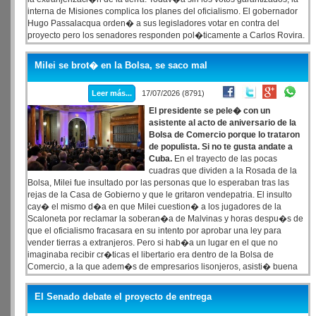
interna de Misiones complica los planes del oficialismo. El gobernador
Hugo Passalacqua orden� a sus legisladores votar en contra del
proyecto pero los senadores responden pol�ticamente a Carlos Rovira.
Misiones es el segundo distrito con mayor tasa de extranjerizaci�n de la
tierra y sus l�mites son casi un 90% fronteras internacionales.
Milei se brot� en la Bolsa, se saco mal
Leer más...
17/07/2026 (8791)
El presidente se pele� con un
asistente al acto de aniversario de la
Bolsa de Comercio porque lo trataron
de populista. Si no te gusta andate a
Cuba.
En el trayecto de las pocas
cuadras que dividen a la Rosada de la
Bolsa, Milei fue insultado por las personas que lo esperaban tras las
rejas de la Casa de Gobierno y que le gritaron vendepatria. El insulto
cay� el mismo d�a en que Milei cuestion� a los jugadores de la
Scaloneta por reclamar la soberan�a de Malvinas y horas despu�s de
que el oficialismo fracasara en su intento por aprobar una ley para
vender tierras a extranjeros. Pero si hab�a un lugar en el que no
imaginaba recibir cr�ticas el libertario era dentro de la Bolsa de
Comercio, a la que adem�s de empresarios lisonjeros, asisti� buena
parte del gabinete.
El Senado debate el proyecto de entrega