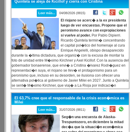
Quintela se aleja de Kicillof y cierra con Cristina
contin�a el proceso iniciado el 30 de mayo en el Club Social Uni�n
Villa Talleres de la ciudad de Jun�n, donde se realiz� el primer
Leer más...
04/08/2026 (8815)
plenario provincial correspondiente a la 4ta Secci�n Electoral y que
continu� en Bah�a Blanca, 6ta secci�n electoral, el 13 de junio.
El riojano se acerc� a la ex presidenta
luego de ver encuestas. Propone que el
peronismo avance con expropiaciones
si vuelve al poder.
Por Pablo Dipierri.
Ricardo Quintela termin� concentrando
el capital pol�tico del homenaje al cura
Enrique Angelelli, obispo desaparecido
durante la �ltima dictadura, que organiz� con la excusa de montar la
foto de unidad entre M�ximo Kirchner y Axel Kicillof. Con la ausencia del
gobernador bonaerense, que envi� a Cristina �lvarez Rodr�guez en
representaci�n suya, el riojano se llev� el protagonismo para un
peronismo que, incluso en su desorden, se ilusiona con ofrecer una
alternativa pol�tica al gobierno de Javier Milei en 2027. Junto a Quintela
se sent� M�ximo Kirchner, que viaj� a La Rioja por indicaci�n
expresa de su madre, la ex presidenta Cristina Kirchner.
El 63,7% cree que el responsable de la crisis econ�mica es
Milei
Leer más...
31/07/2026 (8811)
Seg�n una encuesta de Alaska-
Trespuntozero, en diciembre la mitad
dec�a que la situaci�n econ�mica