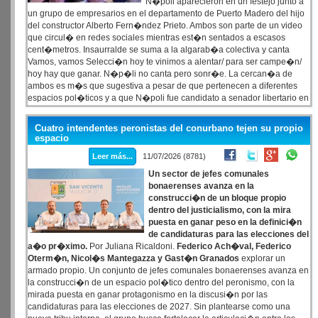
N�poli aparecieron en un festejo junto a
un grupo de empresarios en el departamento de Puerto Madero del hijo
del constructor Alberto Fern�ndez Prieto. Ambos son parte de un video
que circul� en redes sociales mientras est�n sentados a escasos
cent�metros. Insaurralde se suma a la algarab�a colectiva y canta
Vamos, vamos Selecci�n hoy te vinimos a alentar/ para ser campe�n/
hoy hay que ganar. N�p�li no canta pero sonr�e. La cercan�a de
ambos es m�s que sugestiva a pesar de que pertenecen a diferentes
espacios pol�ticos y a que N�poli fue candidato a senador libertario en
la Provincia. Mientras que Insaurralde est� imputado en una causa por
enriquecimiento il�cito, N�poli tambi�n tiene dificultades en
Cuatro intendentes peronistas del conurbano tejen su propio
Tribunales.
espacio
Leer más...
11/07/2026 (8781)
Un sector de jefes comunales
bonaerenses avanza en la
construcci�n de un bloque propio
dentro del justicialismo, con la mira
puesta en ganar peso en la definici�n
de candidaturas para las elecciones del
a�o pr�ximo.
Por Juliana Ricaldoni.
Federico Ach�val, Federico
Oterm�n, Nicol�s Mantegazza y Gast�n Granados
explorar un
armado propio. Un conjunto de jefes comunales bonaerenses avanza en
la construcci�n de un espacio pol�tico dentro del peronismo, con la
mirada puesta en ganar protagonismo en la discusi�n por las
candidaturas para las elecciones de 2027. Sin plantearse como una