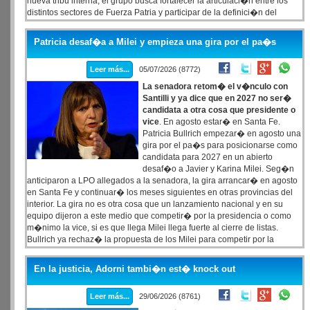
nueva tribu interna, el grupo busca fortalecer la articulaci�n entre los
distintos sectores de Fuerza Patria y participar de la definici�n del
pr�ximo postulante a la Gobernaci�n
Patricia desaf�a a Milei y empieza una gira por el pa�s
Leer más...
05/07/2026 (8772)
La senadora retom� el v�nculo con
Santilli y ya dice que en 2027 no ser�
candidata a otra cosa que presidente o
vice
. En agosto estar� en Santa Fe.
Patricia Bullrich empezar� en agosto una
gira por el pa�s para posicionarse como
candidata para 2027 en un abierto
desaf�o a Javier y Karina Milei. Seg�n
anticiparon a LPO allegados a la senadora, la gira arrancar� en agosto
en Santa Fe y continuar� los meses siguientes en otras provincias del
interior. La gira no es otra cosa que un lanzamiento nacional y en su
equipo dijeron a este medio que competir� por la presidencia o como
m�nimo la vice, si es que llega Milei llega fuerte al cierre de listas.
Bullrich ya rechaz� la propuesta de los Milei para competir por la
Capital, una oferta que le hicieron en diciembre, meses antes de la
ca�da de Manuel Adorni, que tambi�n posicionaban para disputar la
En la justicia, Adorni tambi�n est� knock out
Ciudad.
Leer más...
29/06/2026 (8761)