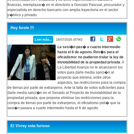
finanzas, reemplazar� en el directorio a Gonzalo Pascual, procurador y
especialista en derecho bancario con amplia trayectoria en el sector
p�blico y privado.
Hoy fuiste !!!
Leer más...
16/07/2026 (8790)
La sesi�n pas� a cuarto intermedio
hasta el 6 de agosto. Rev�s para el
oficialismo: no pudieron tratar la ley de
inviolabilidad de la propiedad privada
. A
La Libertad Avanza no le alcanzaron los
votos para darle media sanci�n al
proyecto que elimina, entre otros
aspectos, las restricciones para la compra
de tierras por parte de extranjeros. Ante la falta de votos suficientes para
darle media sanci�n en el Senado al Proyecto de Inviolabilidad de la
propiedad privada, que propone eliminar las restricciones para la
compra de tierras por parte de extranjeros, el oficialismo pidi� que la
sesi�n pasara a cuarto intermedio hasta el 6 de agosto.
El Virrey esta furioso