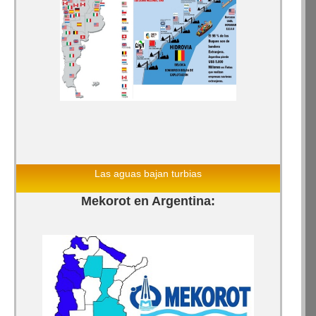
Las aguas bajan turbias
Mekorot en Argentina: