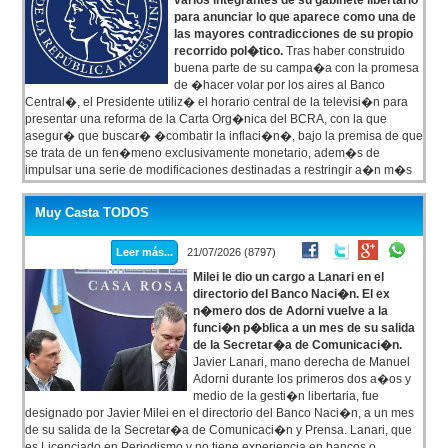
varios integrantes de su gabinete libertario
para anunciar lo que aparece como una de
las mayores contradicciones de su propio
recorrido pol�tico.
Tras haber construido
buena parte de su campa�a con la promesa
de �hacer volar por los aires al Banco
Central�, el Presidente utiliz� el horario central de la televisi�n para
presentar una reforma de la Carta Org�nica del BCRA, con la que
asegur� que buscar� �combatir la inflaci�n�, bajo la premisa de que
se trata de un fen�meno exclusivamente monetario, adem�s de
impulsar una serie de modificaciones destinadas a restringir a�n m�s
la emisi�n de dinero.
Muy Casta TODOS
Leer más...
21/07/2026 (8797)
Milei le dio un cargo a Lanari en el
directorio del Banco Naci�n. El ex
n�mero dos de Adorni vuelve a la
funci�n p�blica a un mes de su salida
de la Secretar�a de Comunicaci�n.
Javier Lanari, mano derecha de Manuel
Adorni durante los primeros dos a�os y
medio de la gesti�n libertaria, fue
designado por Javier Milei en el directorio del Banco Naci�n, a un mes
de su salida de la Secretar�a de Comunicaci�n y Prensa. Lanari, que
es Licenciado en Periodismo y no tiene experiencia en bancos o