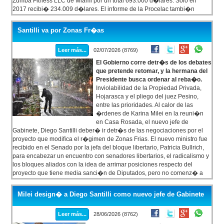
Zumba Fitness LLC de Miami por un total 693.000 d�lares. Solo en
2017 recibi� 234.009 d�lares. El informe de la Procelac tambi�n
indica que Cirio cobr� unos 71 millones de pesos de tres empresas del
juego entre 2021 y 2023: los pagos los hicieron Desarrollos Tur�sticos
Santilli va por Zonas Fr�as
Victoria S.A. (35.997.500 de pesos), Casino de Victoria S.A. (19.662.500
de pesos), y el Hip�dromo Argentino de Palermo (16.335.000 de pesos).
Leer más...
02/07/2026 (8769)
El Gobierno corre detr�s de los debates
que pretende retomar, y la hermana del
Presidente busca ordenar al reba�o.
Inviolabilidad de la Propiedad Privada,
Hojarasca y el pliego del juez Pesino,
entre las prioridades. Al calor de las
�rdenes de Karina Milei en la reuni�n
en Casa Rosada, el nuevo jefe de
Gabinete, Diego Santilli deber� ir detr�s de las negociaciones por el
proyecto que modifica el r�gimen de Zonas Frias. El nuevo ministro fue
recibido en el Senado por la jefa del bloque libertario, Patricia Bullrich,
para encabezar un encuentro con senadores libertarios, el radicalismo y
los bloques aliados con la idea de arrimar posiciones respecto del
proyecto que tiene media sanci�n de Diputados, pero no comenz� a
ser tratado en las comisiones de la C�mara Alta por diferencias con los
senadores de las provincias perjudicadas.
Milei design� a Diego Santilli como nuevo jefe de Gabinete
Leer más...
28/06/2026 (8762)