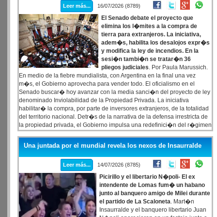
Leer más...
16/07/2026 (8789)
El Senado debate el proyecto que
elimina los l�mites a la compra de
tierra para extranjeros. La iniciativa,
adem�s, habilita los desalojos expr�s
y modifica la ley de incendios. En la
sesi�n tambi�n se tratar�n 36
pliegos judiciales
. Por Paula Marussich.
En medio de la fiebre mundialista, con Argentina en la final una vez
m�s, el Gobierno aprovecha para vender todo. El oficialismo en el
Senado buscar� hoy avanzar con la media sanci�n del proyecto de ley
denominado Inviolabilidad de la Propiedad Privada. La iniciativa
habilitar� la compra, por parte de inversores extranjeros, de la totalidad
del territorio nacional. Detr�s de la narrativa de la defensa irrestricta de
la propiedad privada, el Gobierno impulsa una redefinici�n del r�gimen
de la tierra que facilita el ingreso del capital extranjero sobre territorios
que concentran recursos estrat�gicos para el pa�s.
Una juntada por el mundial revela los nexos de Insaurralde
Leer más...
14/07/2026 (8785)
Picirillo y el libertario N�poli- El ex
intendente de Lomas fum� un habano
junto al banquero amigo de Milei durante
el partido de La Scaloneta
. Mart�n
Insaurralde y el banquero libertario Juan