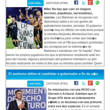
Leer más...
16/07/2026 (8788)
Milei: No hay que caer en slogans
berretas, populistas, nacionalistas,
rancios.
Las Malvinas se recuperan con
diplomacia sabia y no con gestos de
patrioterismo baratos, berretas. El gobierno
qued� muy en offside con este tema porque
la ministra Alejandra Monteoliva hizo una
gira medi�tica para contar que hab�a
acordado con el FBI que estaban prohibidas
las consignas por la soberan�a de
Malvinas o banderas con "el mapita". Pero
fueron los propios jugadores los que la terminaron mostrando ante los
ojos del mundo. Algunos personajes del gobierno intentaron un giro
forzado replicando en redes la foto que su ministra quiso prohibir. Quien
no la comparti�, a pesar de ser un furioso retuiteador, fue Milei. Otros
como el canciller Pablo Quirno forzaron el oportunismo a la publicaci�n
El axelismo define el candidato a gobernador a fin de a�o
de un comunicado de repudio por el ingreso de un buque ingl�s en
aguas argentinas, sucedido hace 13 d�as. Hasta despu�s del partido,
Leer más...
11/07/2026 (8782)
no hab�a dicho nada.
Se entusiasma con una PASO con
Otermin o Achaval. Admiten que el
Grupo AFA tiene un ordenamiento
s�lido y se ilusionan con una primaria
entre eso dos espacios.
En el armado