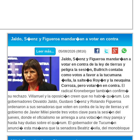
Jaldo, S�enz y Figueroa mandar�an a votar en contra
Leer más...
05/08/2026 (8816)
Jaldo, S�enz y Figueroa mandar�an a
votar en contra de la ley de tierras y
peligra la sesi�n, Bullrich contaba
como votos a favor a la tucumana
�vila, la salte�a Roy�n y la neuquina
Corroza, pero votar�n en contra.
El
radical Kroneberger tambi�n confirm�
su rechazo. Villarruel y la oposici�n creen que no habr� qu�rum. Los
gobernadores Osvaldo Jaldo, Gustavo S�enz y Rolando Figueroa
ordenaron a sus senadoras que voten en contra de la ley de tierras y el
gobierno de Javier Milei pierde tres votos clave para la sesi�n del
jueves, donde el oficialismo se arriesga a una votaci�n muy pareja y
hasta hay dudas sobre el qu�rum. El gobernador de Tucum�n
anunci� esta ma�ana que la senadora Beatriz �vila, del monobloque
Independencia, votar� en contra del cap�tulo que habilita la
extranjerizaci�n de tierras.