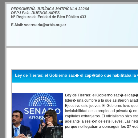
PERSONERÍA JURÍDICA MATRÍCULA 32264
DPPJ Pcia. BUENOS AIRES
N° Registro de Entidad de Bien Público 433
E-Mail: secretaria@arbia.org.ar
Ley de Tierras: el Gobierno sac� el cap�tulo que habilitaba la 
Ley de Tierras: el Gobierno sac� el cap�t
lider� una cumbre a la que asistieron aliad
Ejecutivo este jueves. El Gobierno tuvo qu
inviolabilidad de la propiedad privada� e
capitales extranjeros. El oficialismo hizo 
adelante la sesi�n de este jueves. Las neg
porque no llegaban a conseguir los 37 vot