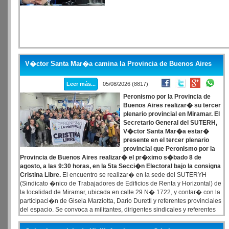
V�ctor Santa Mar�a camina la Provincia de Buenos Aires
Leer más...
05/08/2026 (8817)
Peronismo por la Provincia de
Buenos Aires realizar� su tercer
plenario provincial en Miramar. El
Secretario General del SUTERH,
V�ctor Santa Mar�a estar�
presente en el tercer plenario
provincial que Peronismo por la
Provincia de Buenos Aires realizar� el pr�ximo s�bado 8 de
agosto, a las 9:30 horas, en la 5ta Secci�n Electoral bajo la consigna
Cristina Libre.
El encuentro se realizar� en la sede del SUTERYH
(Sindicato �nico de Trabajadores de Edificios de Renta y Horizontal) de
la localidad de Miramar, ubicada en calle 29 N� 1722, y contar� con la
participaci�n de Gisela Marziotta, Dario Duretti y referentes provinciales
del espacio. Se convoca a militantes, dirigentes sindicales y referentes
pol�ticos del campo nacional y popular de la 5ta secci�n electoral a
participar de esta nueva instancia de organizaci�n y debate, que