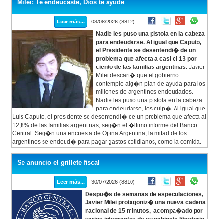
Milei: Te endeudaste, Dios te ayude
Leer más...
03/08/2026 (8812)
Nadie les puso una pistola en la cabeza
para endeudarse. Al igual que Caputo,
el Presidente se desentendi� de un
problema que afecta a casi el 13 por
ciento de las familias argentinas.
Javier
Milei descart� que el gobierno
contemple alg�n plan de ayuda para los
millones de argentinos endeudados.
Nadie les puso una pistola en la cabeza
para endeudarse, los culp�. Al igual que
Luis Caputo, el presidente se desentendi� de un problema que afecta al
12,8% de las familias argentinas, seg�n el �ltimo informe del Banco
Central. Seg�n una encuesta de Opina Argentina, la mitad de los
argentinos se endeud� para pagar gastos cotidianos, como la comida.
Milei dijo que el salto de la morosidad es un problema entre privados. El
presidente sostuvo que obviamente los endeudados tienen
Se anuncio el grillete fiscal
responsabilidad y se mostr� poco emp�tico con la situaci�n que
atraviesan millones de argentinos.
Leer más...
30/07/2026 (8810)
Despu�s de semanas de especulaciones,
Javier Milei protagoniz� una nueva cadena
nacional de 15 minutos, acompa�ado por