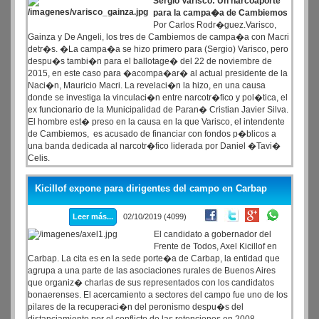
Sergio Varisco: Un narcoaporte
para la campa�a de Cambiemos
Por Carlos Rodr�guez.Varisco,
Gainza y De Angeli, los tres de Cambiemos de campa�a con Macri
detr�s. �La campa�a se hizo primero para (Sergio) Varisco, pero
despu�s tambi�n para el ballotage� del 22 de noviembre de
2015, en este caso para �acompa�ar� al actual presidente de la
Naci�n, Mauricio Macri. La revelaci�n la hizo, en una causa
donde se investiga la vinculaci�n entre narcotr�fico y pol�tica, el
ex funcionario de la Municipalidad de Paran� Cristian Javier Silva.
El hombre est� preso en la causa en la que Varisco, el intendente
de Cambiemos, es acusado de financiar con fondos p�blicos a
una banda dedicada al narcotr�fico liderada por Daniel �Tavi�
Celis.
Kicillof expone para dirigentes del campo en Carbap
Leer más...
02/10/2019 (4099)
El candidato a gobernador del
Frente de Todos, Axel Kicillof en
Carbap. La cita es en la sede porte�a de Carbap, la entidad que
agrupa a una parte de las asociaciones rurales de Buenos Aires
que organiz� charlas de sus representados con los candidatos
bonaerenses. El acercamiento a sectores del campo fue uno de los
pilares de la recuperaci�n del peronismo despu�s del