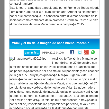
contra el hambre"
Este lunes, el candidato a presidente por el Frente de Todos, Alberto
Fern�ndez, anunciar� el plan alimentario "Argentina sin hambre",
por el que convocar� a un consenso entre diversos sectores de la
sociedad como contracara de la promesa " Pobreza Cero" que hizo
el mandatario Mauricio Macri durante la campa�a 2015.
Vidal y el fin de la imagen de hada buena intocable
Leer más...
06/10/2019 (4106)
Axel Kicillof-Ver�nica Magario se
impondr�an el 27 de octubre con
la misma amplitud que en las Paso, consiguiendo guarismos que
los ponen n�tidamente por encima del 50 por ciento y con chances
de llegar al 55. Muy lejos quedar�a Mar�a Eugenia Vidal. La
intenci�n de voto refleja no s�lo que el 72 por ciento opina mal o
muy mal de la gesti�n de Mauricio Macri, sino que tambi�n el 57
por ciento es muy cr�tico de lo hecho por Vidal. La gobernadora
dej� de ser una especie de intocable en las encuestas y entr� en
la debacle general de Cambiemos.Trespuntozero, la consultora de
Shila Vilker, entrevist� un total de mil bonaerenses, a trav�s de su
panel online, respetando las proporciones por edad, sexo y nivel
econ�mico social, adem�s de la distribuci�n por lugar de