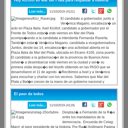
Hoy Kicillof en Mar del Plata para respaldar a Raverta
Leer más...
11/10/2019 (4121)
El candidato a gobernador, junto a
Ver�nica Magario, encabezar� un
acto en Plaza Italia. Axel Kicillof, candidato a gobernador por el
Frente de Todos estar� este viernes en Mar del Plata
acompa�ando a la candidata a intendenta Fernanda Raverta.
Tambi�n estar� Ver�nica Magario, candidata a vicegobernadora.
Juntos, desde las 14, encabezar�n una actividad abierta en la
Plaza Italia de Mar del Plata, ubicada en Elcano 4100, zona puerto.
El candidato a la gobernaci�n de la provincia de Buenos Aires
volver� a desembarcar este viernes en la ciudad y ser� su
primera visita despu�s del triunfo obtenido en las PASO que se
desarrollaron el 11 de agosto. �Recibimos a Axel y a Ver�nica
para escuchar y charlar con los vecinos. Sabemos que Mar del
Plata y Bat�n crecen de la mano de un gobierno nacional y
provincial que est� en sinton�a con la gesti�n local, por eso es
muy importante que puedan estar ac�, dijo Fernanda Raverta.
El peor de todos
Leer más...
11/10/2019 (4119)
Desplaz� a Fernando de la R�a
entre los mandatarios de la
democracia.. Encuesta de Celag:
Macri, el peor presidente de la historia. Por Ra�l Kollmann Pagina