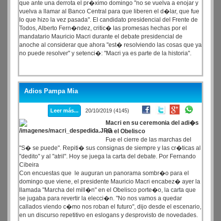
que ante una derrota el pr�ximo domingo "no se vuelva a enojar y
vuelva a llamar al Banco Central para que liberen el d�lar, que fue
lo que hizo la vez pasada". El candidato presidencial del Frente de
Todos, Alberto Fern�ndez, critic� las promesas hechas por el
mandatario Mauricio Macri durante el debate presidencial de
anoche al considerar que ahora "est� resolviendo las cosas que ya
no puede resolver" y setenci�: "Macri ya es parte de la historia".
Adios Pampa Mia
Leer más...
20/10/2019 (4145)
Macri en su ceremonia del adi�s
en el Obelisco
Fue el cierre de las marchas del
"S� se puede". Repiti� sus consignas de siempre y las cr�ticas al
"dedito" y al "atril". Hoy se juega la carta del debate. Por Fernando
Cibeira
Con encuestas que le auguran un panorama sombr�o para el
domingo que viene, el presidente Mauricio Macri encabez� ayer la
llamada "Marcha del mill�n" en el Obelisco porte�o, la carta que
se jugaba para revertir la elecci�n. "No nos vamos a quedar
callados viendo c�mo nos roban el futuro", dijo desde el escenario,
en un discurso repetitivo en eslogans y desprovisto de novedades.