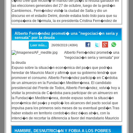
c�mo cree que recibir� el mando del pa�s si resulta ganador en
las elecciones generales del 27 de octubre, luego de la gesti�n
Cambiemos.. Fern�ndez visit� la ciudad de Salta y dio un
discurso en el estadio Delmi, donde estaba todo listo para que su
compa�era de f�rmula, la ex presidenta Cristina Fern�ndez de
Kirchner, hablara frente a 8.000 personas en el marco de la gira que
la lleva por todo el pa�s para presentar su libro Sinceramente.
Alberto Fern�ndez prometi� una "negociaci�n seria y
sensata" por la deuda
Leer más...
26/09/2019 (4084)
Alberto Fern�ndez prometi� una
"negociaci�n seria y sensata" por
la deuda
Expuso sobre la situaci�n econ�mica del pa�s que podr�a
heredar de Mauricio Macri y afirm� que su gobierno tendr� que
promover el consumo. Alberto Fern�ndez particip� en C�rdoba
de un almuerzo en la Fundaci�n Mediterr�nea. El candidato
presidencial del Frente de Todos, Alberto Fern�ndez, volvi� hoy a
visitar la provincia de C�rdoba para participar de un almuerzo en
la Fundaci�n Mediterr�nea, donde expuso sobre la situaci�n
econ�mica del pa�s y explic� los alcances del pacto social que
impulsa para los primeros seis meses de su eventual gesti�n.Tras
haber estado en territorio cordob�s diez d�as atr�s, con la
intenci�n de recortar la diferencia a favor del mandatario Mauricio
Macri, habl� ante un grupo de empresarios a los que les asegur�
que podr� �afrontar la deuda con una negociaci�n seria y
HAMBRE, DESNUTRICI�N Y FOBIA A LOS POBRES