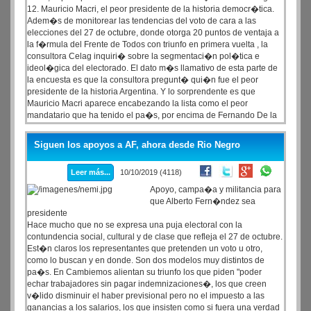
12. Mauricio Macri, el peor presidente de la historia democr�tica.
Adem�s de monitorear las tendencias del voto de cara a las
elecciones del 27 de octubre, donde otorga 20 puntos de ventaja a
la f�rmula del Frente de Todos con triunfo en primera vuelta , la
consultora Celag inquiri� sobre la segmentaci�n pol�tica e
ideol�gica del electorado. El dato m�s llamativo de esta parte de
la encuesta es que la consultora pregunt� qui�n fue el peor
presidente de la historia Argentina. Y lo sorprendente es que
Mauricio Macri aparece encabezando la lista como el peor
mandatario que ha tenido el pa�s, por encima de Fernando De la
R�a.
Siguen los apoyos a AF, ahora desde Rio Negro
Leer más...
10/10/2019 (4118)
Apoyo, campa�a y militancia para
que Alberto Fern�ndez sea
presidente
Hace mucho que no se expresa una puja electoral con la
contundencia social, cultural y de clase que refleja el 27 de octubre.
Est�n claros los representantes que pretenden un voto u otro,
como lo buscan y en donde. Son dos modelos muy distintos de
pa�s. En Cambiemos alientan su triunfo los que piden "poder
echar trabajadores sin pagar indemnizaciones�, los que creen
v�lido disminuir el haber previsional pero no el impuesto a las
ganancias a los salarios, los que insisten como si fuera una verdad