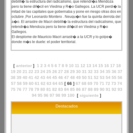
debilit� la estructura del radicalismo, que retendr�a Mendoza
pero la tiene dif�cil en Viedma y R�o Gallegos. La UCR perdi� la
mitad de las capitales que gobernaba y pone en riesgo otras dos en
octubre ,Por Leonardo Montero . Neuqu�n fue la quinta derrota del
a�o. El arrastre de Macri debilit� la estructura del radicalismo, que
retendr�a Mendoza pero la tiene dif�cil en Viedma y R�o
Gallegos.
El desplome de Mauricio Macri arrastr� a la UCR y lo golpe�
donde m�s le duele: el poder territorial.
[
anterior
]
1
2
3
4
5
6
7
8
9
10
11
12
13
14
15
16
17
18
19
20
21
22
23
24
25
26
27
28
29
30
31
32
33
34
35
36
37
38
39
40
41
42
43
44
45
46
47
48
49
50
51
52
53
54
55
56
57
58
59
60
61
62
63
64
65
[ 66 ]
67
68
69
70
71
72
73
74
75
76
77
78
79
80
81
82
83
84
85
86
87
88
89
90
91
92
93
94
95
96
97
98
99
100
[
siguiente
]
Destacados