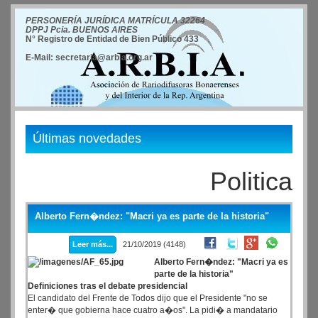
PERSONERÍA JURÍDICA MATRÍCULA 32264
DPPJ Pcia. BUENOS AIRES
N° Registro de Entidad de Bien Público 433
E-Mail: secretaria@arbia.org.ar
Últimas novedades
Politica
Alberto Fern�ndez: "Macri ya es parte de la historia"
Leer más...
21/10/2019 (4148)
Alberto Fern�ndez: "Macri ya es
parte de la historia"
Definiciones tras el debate presidencial
El candidato del Frente de Todos dijo que el Presidente "no se
enter� que gobierna hace cuatro a�os". La pidi� a mandatario