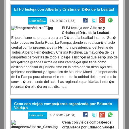
El PJ festeja con Alberto y Cristina el D�a de la Lealtad
Leer más...
17/10/2019 (4137)
El PJ festeja con Alberto y
Cristina el D�a de la Lealtad
El peronismo se prepara para un D�a de la Lealtad intenso. Ser�
este jueves en Santa Rosa, La Pampa, donde se realizar� el acto
central con la presencia de la f�rmula presidencial del Frente de
Todos, Alberto Fern�ndez y Cristina Kirchner. La mayor�a de los
dirigentes peronistas de todo el pa�s asistir�n al que ser� uno de
los �ltimos grandes actos de una campa�a que tiene como
destino depositar al justicialismo en la presidencia despu�s del
gobierno neoliberal y oligarquico de Mauricio Macri. La importancia
de La Pampa para abonar el camino de la unidad del peronismo la
convirti� en la sede del acto. Las regionales partidarias tambi�n
recordar�n el d�a en sus distritos.
Cena con viejos compa�eros organizada por Eduardo
Vald�s
Leer más...
16/10/2019 (4134)
Cena con viejos compa�eros
organizada por Eduardo Vald�s.