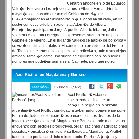
Cenaron anoche en lo de Eduardo
Vald�s. Estuvieron los m�s cercanos a Alberto Fernand�z, la
mayor�a con pasado durante el Gobierno de N�stor.
El ex embajador en el Vaticano recibi� a todos en su casa, en un
sector con decorado bien peronista. Adem�s de Alberto
Fern�ndez participaron Jorge Arguello, Alberto Iribarne, Julio
Vitobello y Claudio Ferregno. Los presentes suenan en un posible
Gabinete de Alberto. En el lugar de Vald�s se habl� de pol�tica y
se vivi� un clima triunfalista. El candidato a presidente del Frente
de Todos suele tener estos espacios de reflexi�n junto a sus viejos
amigos. Tambi�n como una suerte de equilibrio con los nuevos
nombres que podr�an sumarse al Gabinete, pero que no son
propios.
Axel Kicillof en Magdalena y Berisso
Leer más...
15/10/2019 (4132)
Axel Kicillof: �Estamos
escribiendo el final de un
cap�tulo negro en la historia
argentina� Axel Kicillof, candidato a gobernador bonaerense por el
Frente de Todos, desembarc� este martes en dos distritos de la
tercera secci�n electoral: Magdalena y Berisso donde mantuvo un
encuentro con sectores productivos, organizaciones y agrupaciones
sociales, y encabez� un acto. A su llegada a Magdalena, Kicillof
fue recibido por la candidata a intendenta, Patricia A�a�os, y