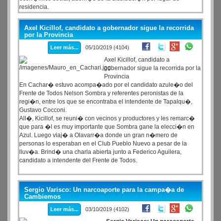
residencia.
Axel Kicillof, candidato a gobernador sigue la recorrida
por la Provincia
Leer más...
05/10/2019 (4104)
Axel Kicillof, candidato a
gobernador sigue la recorrida por la
Provincia
En Cachar� estuvo acompa�ado por el candidato azule�o del
Frente de Todos Nelson Sombra y referentes peronistas de la
regi�n, entre los que se encontraba el intendente de Tapalqu�,
Gustavo Cocconi.
All�, Kicillof, se reuni� con vecinos y productores y les remarc�
que para �l es muy importante que Sombra gane la elecci�n en
Azul. Luego viaj� a Olavarr�a donde un gran n�mero de
personas lo esperaban en el Club Pueblo Nuevo a pesar de la
lluv�a. Brind� una charla abierta junto a Federico Aguilera,
candidato a intendente del Frente de Todos.
Sergio Varisco: Un narcoaporte para la campa�a de
Cambiemos
Leer más...
03/10/2019 (4102)