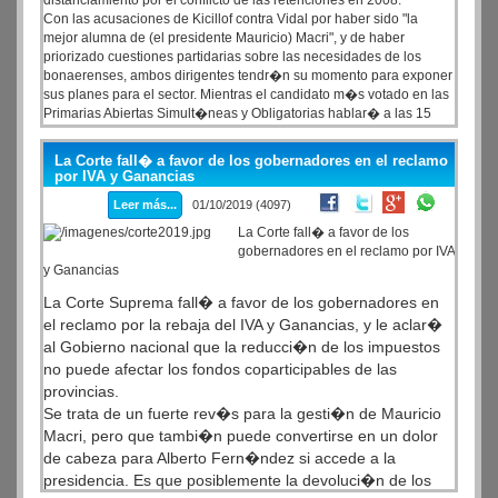
distanciamiento por el conflicto de las retenciones en 2008.
Con las acusaciones de Kicillof contra Vidal por haber sido "la
mejor alumna de (el presidente Mauricio) Macri", y de haber
priorizado cuestiones partidarias sobre las necesidades de los
bonaerenses, ambos dirigentes tendr�n su momento para exponer
sus planes para el sector. Mientras el candidato m�s votado en las
Primarias Abiertas Simult�neas y Obligatorias hablar� a las 15
horas.
La Corte fall� a favor de los gobernadores en el reclamo
por IVA y Ganancias
Leer más...
01/10/2019 (4097)
La Corte fall� a favor de los
gobernadores en el reclamo por IVA
y Ganancias
La Corte Suprema fall� a favor de los gobernadores en
el reclamo por la rebaja del IVA y Ganancias, y le aclar�
al Gobierno nacional que la reducci�n de los impuestos
no puede afectar los fondos coparticipables de las
provincias.
Se trata de un fuerte rev�s para la gesti�n de Mauricio
Macri, pero que tambi�n puede convertirse en un dolor
de cabeza para Alberto Fern�ndez si accede a la
presidencia. Es que posiblemente la devoluci�n de los