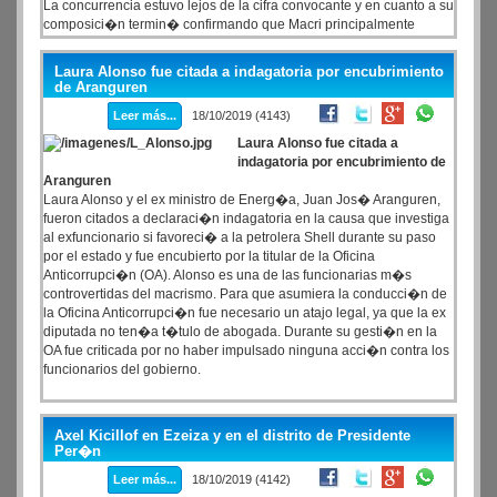
La concurrencia estuvo lejos de la cifra convocante y en cuanto a su
composici�n termin� confirmando que Macri principalmente
mantiene el apoyo de lo que siempre fue su principal sost�n, un
sector de la clase media urbana, habitualmente refractaria al
Laura Alonso fue citada a indagatoria por encubrimiento
peronismo.
de Aranguren
Leer más...
18/10/2019 (4143)
Laura Alonso fue citada a
indagatoria por encubrimiento de
Aranguren
Laura Alonso y el ex ministro de Energ�a, Juan Jos� Aranguren,
fueron citados a declaraci�n indagatoria en la causa que investiga
al exfuncionario si favoreci� a la petrolera Shell durante su paso
por el estado y fue encubierto por la titular de la Oficina
Anticorrupci�n (OA). Alonso es una de las funcionarias m�s
controvertidas del macrismo. Para que asumiera la conducci�n de
la Oficina Anticorrupci�n fue necesario un atajo legal, ya que la ex
diputada no ten�a t�tulo de abogada. Durante su gesti�n en la
OA fue criticada por no haber impulsado ninguna acci�n contra los
funcionarios del gobierno.
Axel Kicillof en Ezeiza y en el distrito de Presidente
Per�n
Leer más...
18/10/2019 (4142)