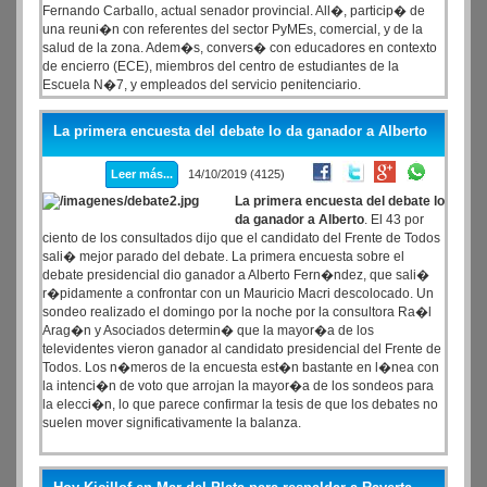
Fernando Carballo, actual senador provincial. All�, particip� de
una reuni�n con referentes del sector PyMEs, comercial, y de la
salud de la zona. Adem�s, convers� con educadores en contexto
de encierro (ECE), miembros del centro de estudiantes de la
Escuela N�7, y empleados del servicio penitenciario.
La primera encuesta del debate lo da ganador a Alberto
Leer más...
14/10/2019 (4125)
La primera encuesta del debate lo
da ganador a Alberto
. El 43 por
ciento de los consultados dijo que el candidato del Frente de Todos
sali� mejor parado del debate. La primera encuesta sobre el
debate presidencial dio ganador a Alberto Fern�ndez, que sali�
r�pidamente a confrontar con un Mauricio Macri descolocado. Un
sondeo realizado el domingo por la noche por la consultora Ra�l
Arag�n y Asociados determin� que la mayor�a de los
televidentes vieron ganador al candidato presidencial del Frente de
Todos. Los n�meros de la encuesta est�n bastante en l�nea con
la intenci�n de voto que arrojan la mayor�a de los sondeos para
la elecci�n, lo que parece confirmar la tesis de que los debates no
suelen mover significativamente la balanza.