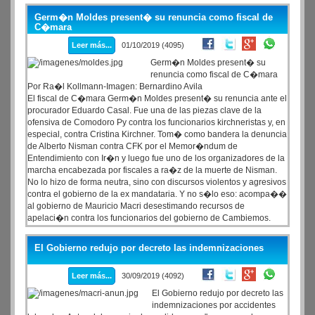
fondos se discutir� en los pr�ximos meses.
Germ�n Moldes present� su renuncia como fiscal de
C�mara
Leer más...
01/10/2019 (4095)
Germ�n Moldes present� su
renuncia como fiscal de C�mara
Por Ra�l Kollmann-Imagen: Bernardino Avila
El fiscal de C�mara Germ�n Moldes present� su renuncia ante el
procurador Eduardo Casal. Fue una de las piezas clave de la
ofensiva de Comodoro Py contra los funcionarios kirchneristas y, en
especial, contra Cristina Kirchner. Tom� como bandera la denuncia
de Alberto Nisman contra CFK por el Memor�ndum de
Entendimiento con Ir�n y luego fue uno de los organizadores de la
marcha encabezada por fiscales a ra�z de la muerte de Nisman.
No lo hizo de forma neutra, sino con discursos violentos y agresivos
contra el gobierno de la ex mandataria. Y no s�lo eso: acompa��
al gobierno de Mauricio Macri desestimando recursos de
apelaci�n contra los funcionarios del gobierno de Cambiemos.
El Gobierno redujo por decreto las indemnizaciones
Leer más...
30/09/2019 (4092)
El Gobierno redujo por decreto las
indemnizaciones por accidentes