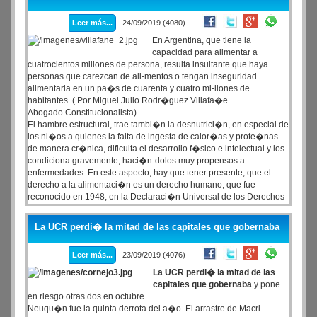
sensata con los acreedores� y advirti� que en las actuales
condiciones "Argentina no puede pagar".
Leer más...
24/09/2019 (4080)
En Argentina, que tiene la
capacidad para alimentar a
cuatrocientos millones de persona, resulta insultante que haya
personas que carezcan de ali-mentos o tengan inseguridad
alimentaria en un pa�s de cuarenta y cuatro mi-llones de
habitantes. ( Por Miguel Julio Rodr�guez Villafa�e
Abogado Constitucionalista)
El hambre estructural, trae tambi�n la desnutrici�n, en especial de
los ni�os a quienes la falta de ingesta de calor�as y prote�nas
de manera cr�nica, dificulta el desarrollo f�sico e intelectual y los
condiciona gravemente, haci�n-dolos muy propensos a
enfermedades. En este aspecto, hay que tener presente, que el
derecho a la alimentaci�n es un derecho humano, que fue
reconocido en 1948, en la Declaraci�n Universal de los Derechos
Humanos (art. 25), como parte del derecho a un nivel de vida
adecuado.
La UCR perdi� la mitad de las capitales que gobernaba
Leer más...
23/09/2019 (4076)
La UCR perdi� la mitad de las
capitales que gobernaba
y pone
en riesgo otras dos en octubre
Neuqu�n fue la quinta derrota del a�o. El arrastre de Macri