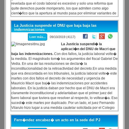
revelada que el costo laboral es excesivo y solo una reforma que
quite derechos puede morigerarlo, los que admiten como algo
cient�fico que la apertura al mundo pasa por eliminar variantes de
producci�n nacional y en ese camino destruyen empleos y Pymes.
La Justicia suspende el DNU que baja baja las
indemnizaciones
Leer más...
09/10/2019 (4117)
La Justicia suspendi� la
aplicaci�n del DNU de Macri que
baja las indemnizaciones.
Con dos fallos, la justicia laboral volte�
la medida. El magistrado tom� los argumentos del fiscal Gabriel De
Vedia. En una de las resoluciones se declar� la
inconstitucionalidad de la retroactividad del decreto.En una medida
que era descontada en los tribunales, la justicia laboral volte� este
martes con dos fallos el decreto de necesidad y urgencia de
Mauricio Macri que baj� las indemnizaciones por accidentes
laborales. En la justicia daban por hecho que el DNU de Macri era
claramente inconstitucional y adelantaban que el primer juez del
fuero laboral que tuviera que resolver al respecto, lo voltear�a. Eso
sucedi� este martes por duplicado. Por un lado, el juez Fernando
Vilarulo hizo lugar a una medida cautelar solicitada por el Colegio
P�blico de Abogados de la Capital Federal y suspendi� la
aplicaci�n del decreto 669 publicado hace diez d�as en el
Fern�ndez encabez� un acto en la sede del PJ
Bolet�n Oficial, cuando entraba formalmente en vigencia.