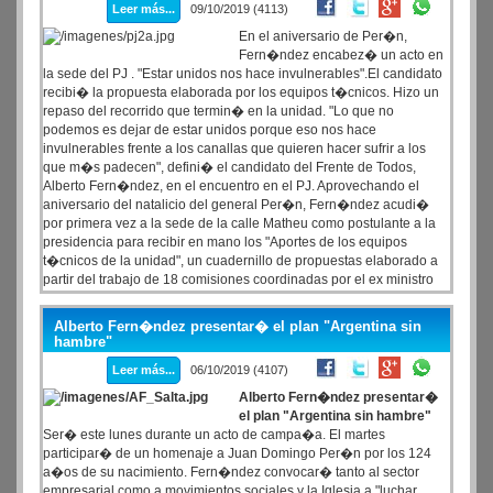
Leer más...
09/10/2019 (4113)
En el aniversario de Per�n,
Fern�ndez encabez� un acto en
la sede del PJ . "Estar unidos nos hace invulnerables".El candidato
recibi� la propuesta elaborada por los equipos t�cnicos. Hizo un
repaso del recorrido que termin� en la unidad. "Lo que no
podemos es dejar de estar unidos porque eso nos hace
invulnerables frente a los canallas que quieren hacer sufrir a los
que m�s padecen", defini� el candidato del Frente de Todos,
Alberto Fern�ndez, en el encuentro en el PJ. Aprovechando el
aniversario del natalicio del general Per�n, Fern�ndez acudi�
por primera vez a la sede de la calle Matheu como postulante a la
presidencia para recibir en mano los "Aportes de los equipos
t�cnicos de la unidad", un cuadernillo de propuestas elaborado a
partir del trabajo de 18 comisiones coordinadas por el ex ministro
Gin�s Gonz�lez Garc�a.
Alberto Fern�ndez presentar� el plan "Argentina sin
hambre"
Leer más...
06/10/2019 (4107)
Alberto Fern�ndez presentar�
el plan "Argentina sin hambre"
Ser� este lunes durante un acto de campa�a. El martes
participar� de un homenaje a Juan Domingo Per�n por los 124
a�os de su nacimiento. Fern�ndez convocar� tanto al sector
empresarial como a movimientos sociales y la Iglesia a "luchar