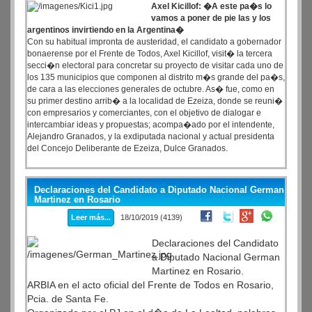
Axel Kicillof: �A este pa�s lo
vamos a poner de pie las y los
argentinos invirtiendo en la Argentina�
Con su habitual impronta de austeridad, el candidato a gobernador
bonaerense por el Frente de Todos, Axel Kicillof, visit� la tercera
secci�n electoral para concretar su proyecto de visitar cada uno de
los 135 municipios que componen al distrito m�s grande del pa�s,
de cara a las elecciones generales de octubre. As� fue, como en
su primer destino arrib� a la localidad de Ezeiza, donde se reuni�
con empresarios y comerciantes, con el objetivo de dialogar e
intercambiar ideas y propuestas; acompa�ado por el intendente,
Alejandro Granados, y la exdiputada nacional y actual presidenta
del Concejo Deliberante de Ezeiza, Dulce Granados.
Declaraciones del Candidato a Diputado Nacional German
Martinez en Rosario
Leer más...
18/10/2019 (4139)
Declaraciones del Candidato
a Diputado Nacional German
Martinez en Rosario.
ARBIA en el acto oficial del Frente de Todos en Rosario,
Pcia. de Santa Fe.