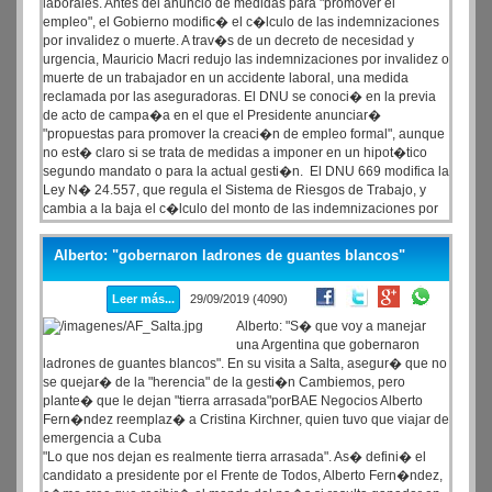
laborales. Antes del anuncio de medidas para "promover el
empleo", el Gobierno modific� el c�lculo de las indemnizaciones
por invalidez o muerte. A trav�s de un decreto de necesidad y
urgencia, Mauricio Macri redujo las indemnizaciones por invalidez o
muerte de un trabajador en un accidente laboral, una medida
reclamada por las aseguradoras. El DNU se conoci� en la previa
de acto de campa�a en el que el Presidente anunciar�
"propuestas para promover la creaci�n de empleo formal", aunque
no est� claro si se trata de medidas a imponer en un hipot�tico
segundo mandato o para la actual gesti�n. El DNU 669 modifica la
Ley N� 24.557, que regula el Sistema de Riesgos de Trabajo, y
cambia a la baja el c�lculo del monto de las indemnizaciones por
incapacidad laboral definitiva o muerte del trabajador.
Alberto: "gobernaron ladrones de guantes blancos"
Leer más...
29/09/2019 (4090)
Alberto: "S� que voy a manejar
una Argentina que gobernaron
ladrones de guantes blancos". En su visita a Salta, asegur� que no
se quejar� de la "herencia" de la gesti�n Cambiemos, pero
plante� que le dejan "tierra arrasada"porBAE Negocios Alberto
Fern�ndez reemplaz� a Cristina Kirchner, quien tuvo que viajar de
emergencia a Cuba
"Lo que nos dejan es realmente tierra arrasada". As� defini� el
candidato a presidente por el Frente de Todos, Alberto Fern�ndez,