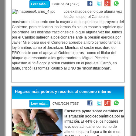
Leer más...
08/01/2024 (7353)
Los exaliados de lo que alguna vez
fue Juntos por el Cambio se
mostraron de acuerdo con la mayoría de los puntos del proyecto del
Gobierno, pero criticaron las formas.Ya sin un espacio orgánico que
los ordene, las distintas fracciones de lo que alguna vez fue Juntos
por el Cambio salieron a posicionarse ante la presión ejercida por
Javier Milei para que el Congreso apruebe a libro cerrado tanto la
ley ómnibus como el decretazo. Mientras el sector más duro del
PRO insiste con el apoyo al Gobierno, otros --como el titular del
bloque que responde a los gobernadores, Miguel Pichetto--
apuestan al "diálogo" y piden cambios en el paquete. Carrió, en
tanto, criticó las formas: calificó al DNU de "inconstitucional".
Hogares más pobres y recortes al consumo interno
Leer más...
07/01/2024 (7352)
Encuesta pyme sobre cambios en
la situación socioeconómica por la
inflación
. El 44% de los hogares
tuvo que achicar el consumo de
alimentos para llegar a fin de mes.