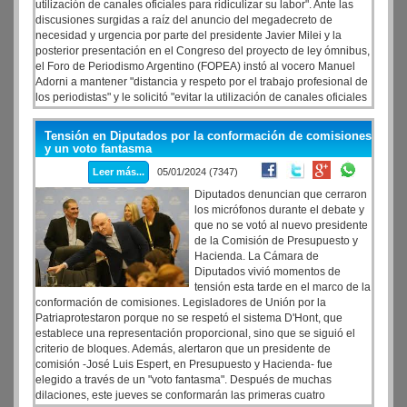
utilización de canales oficiales para ridiculizar su labor". Ante las
discusiones surgidas a raíz del anuncio del megadecreto de
necesidad y urgencia por parte del presidente Javier Milei y la
posterior presentación en el Congreso del proyecto de ley ómnibus,
el Foro de Periodismo Argentino (FOPEA) instó al vocero Manuel
Adorni a mantener "distancia y respeto por el trabajo profesional de
los periodistas" y le solicitó "evitar la utilización de canales oficiales
para ridiculizar su labor".
Tensión en Diputados por la conformación de comisiones
y un voto fantasma
Leer más...
05/01/2024 (7347)
Diputados denuncian que cerraron
los micrófonos durante el debate y
que no se votó al nuevo presidente
de la Comisión de Presupuesto y
Hacienda. La Cámara de
Diputados vivió momentos de
tensión esta tarde en el marco de la
conformación de comisiones. Legisladores de Unión por la
Patriaprotestaron porque no se respetó el sistema D'Hont, que
establece una representación proporcional, sino que se siguió el
criterio de bloques. Además, alertaron que un presidente de
comisión -José Luis Espert, en Presupuesto y Hacienda- fue
elegido a través de un "voto fantasma". Después de muchas
dilaciones, este jueves se conformarán las primeras cuatro