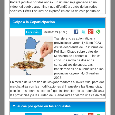
Poder Ejecutivo por dos años». En un mensaje grabado en un
video «al pueblo argentino» que difundió a través de las redes
sociales, Pérez Esquivel se expresó en contra de este pedido de
traspaso de facultades y llamó a «hacer memoria y construir
espacios de libertad».
Golpe a la Coparticipación
Leer más...
02/01/2024 (7339)
Transferencias automáticas a
provincias cayeron 4,4% en 2023.
Así se desprende de un informe de
Politikon Chaco sobre datos del
Ministerio de Economía. El índice
cortó una racha de dos años
consecutivos de subas. Las
transferencias no automáticas a las
provincias cayeron 4,4% real en
2023.
En medio de la presión de los gobernadores a Javier Milei para dar
marcha atrás con las modificaciones al Impuesto a las Ganancias,
este fin de semana se conoció que las transferencias automáticas a
las provincias y a la Ciudad de Buenos Aires tuvieron una caída real
del 4,4% durante 2023. En términos nominales, en cambio, el índice
marcó un incremento del 120% respecto al cierre del 2022. La
Milei cae por goteo en las encuestas
información se desprende de un informe de la consultora Politikon
Chaco en base a datos de la Dirección Nacional de Asuntos