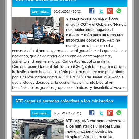
Leer más...
03/01/2024 (7342)
Y aseguró que no hay diálogo
entre la CGT y el Gobierno"Nunca
nos hubiéramos negado al
diálogo. Y más para un tema tan
importante como este.
Pero no
nos dejaron otro camino. La
convocatoria al paro es porque nos obligan a hacer lo que estamos
haciendo, que es defender el derecho de los trabajadores",
comentó el dirigente sindical. Carlos Acuña, cotitular de la
Confederación General del Trabajo (CGT), celebró este martes que
la Justicia haya habilitado la feria para tratar el recurso presentado
por la central obrera contra el DNU 70/2023 de Javier Milei –con el
que pretende desregular la economía y el mundo laboral en
beneficio de los grandes grupos económicos- y desmintió al vocero
presidencial Manuel Adorni al afirmar que "por ahora no hubo
ningún" diálogo con el Gobierno nacional.
ATE organizó entradas colectivas a los ministerios
Leer más...
03/01/2024 (7341)
ATE organizó entradas colectivas
a los ministerios y prepara una
medida nacional contra los
despidos
, A la espera de las