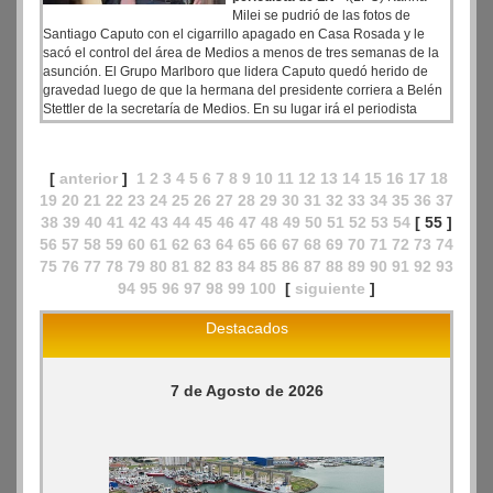
Milei se pudrió de las fotos de
Santiago Caputo con el cigarrillo apagado en Casa Rosada y le
sacó el control del área de Medios a menos de tres semanas de la
asunción. El Grupo Marlboro que lidera Caputo quedó herido de
gravedad luego de que la hermana del presidente corriera a Belén
Stettler de la secretaría de Medios. En su lugar irá el periodista
Eduardo Serenellini, de La Nación+, que días atrás sugirió al aire
que algunas familias deberán ajustarse cancelando la suscripción
de Netflix y otras deberán comer una sola vez al día.
[
anterior
]
1
2
3
4
5
6
7
8
9
10
11
12
13
14
15
16
17
18
19
20
21
22
23
24
25
26
27
28
29
30
31
32
33
34
35
36
37
38
39
40
41
42
43
44
45
46
47
48
49
50
51
52
53
54
[ 55 ]
56
57
58
59
60
61
62
63
64
65
66
67
68
69
70
71
72
73
74
75
76
77
78
79
80
81
82
83
84
85
86
87
88
89
90
91
92
93
94
95
96
97
98
99
100
[
siguiente
]
Destacados
7 de Agosto de 2026