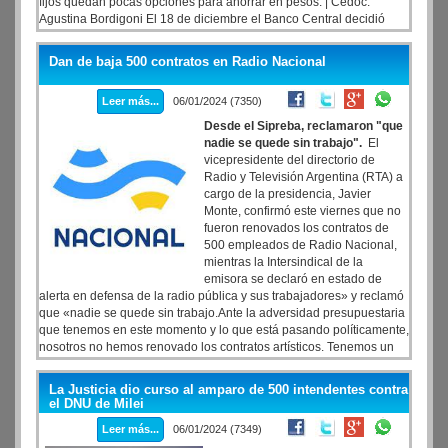
fijos quedan pocas opciones para ahorrar en pesos. | Cedoc.
Agustina Bordigoni El 18 de diciembre el Banco Central decidió
bajar las tasas de interés de los plazos fijos tradicionales del 133%
-que regía desde octubre- al 110%, con lo que el rendimiento
Dan de baja 500 contratos en Radio Nacional
mensual bajó de 10,93% a 9,1%. Diez días después de eso, la
entidad también implementó cambios en los plazos fijos UVA, la
Leer más...
06/01/2024 (7350)
única herramienta que los pequeños ahorristas tienen para
proteger sus pesos de la inflación y que hasta el 28 de diciembre
Desde el Sipreba, reclamaron "que
tenía un plazo de 90 días.
nadie se quede sin trabajo".
El
vicepresidente del directorio de
Radio y Televisión Argentina (RTA) a
cargo de la presidencia, Javier
Monte, confirmó este viernes que no
fueron renovados los contratos de
500 empleados de Radio Nacional,
mientras la Intersindical de la
emisora se declaró en estado de
alerta en defensa de la radio pública y sus trabajadores» y reclamó
que «nadie se quede sin trabajo.Ante la adversidad presupuestaria
que tenemos en este momento y lo que está pasando políticamente,
nosotros no hemos renovado los contratos artísticos. Tenemos un
presupuesto del año 2022 que se ejecutó en el 2023, reconducido
para el 2024. Estamos hipercomplicados en la parte presupuestaria
La Justicia dio curso al amparo de 500 intendentes contra
para la garantización de los sueldos», expresó Monte en diálogo
el DNU de Milei
con Télam sobre los motivos del cese de 500 contratos en Radio
Leer más...
06/01/2024 (7349)
Nacional.