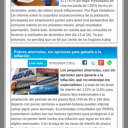
El 17% ni así llega. Resultados de
una encuesta de CEEN hecha en
diciembre, antes del último shock inflacionario. Por Raúl Dellatorre.
Un informe sobre la coyuntura socioeconómica de la población,
encargada por empresarios pymes para tener una perspectiva del
consumo interno en los próximos meses, arrojó resultados
alarmantes. Sobre todo, teniendo en cuenta que las consultas se
hicieron a mediados de diciembre (del día 13 al 26). Ya por
entonces, se percibía que un 60 por ciento de los hogares había
tenido que recortar gastos de consumo para llegar a fin de mes o,
directamente, no llegaba, y que casi la mitad de los hogares habían
Pobres ahorristas, sin opciones para ganarle a la
tenido que endeudarse en ese mes. Entre los encuestados, el 55
inflación
por ciento reconocía que había tenido que reducir el consumo o
Leer más...
07/01/2024 (7351)
"bajar la calidad" en el rubro carnes y un 46 por ciento en lácteos.
Los pequeños ahorristas, casi sin
opciones para ganarle a la
inflación: qué recomiendan los
especialistas
La baja de las tasas
de interés del 133% al 110% para
plazos fijos tradicionales y la
ampliación del periodo de los plazos fijos UVA de 90 a 180 días
dejaron con pocas opciones a quienes todavía pueden intentar
salvar algún peso ahorrado. Economistas consultados por PERFIL
comentaron cuáles son las mejores opciones para protegerse o al
menos no perder tanto contra una inflación que sigue en los dos
dígitos mensuales. Con la baja de las tasas de interés de plazos