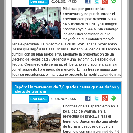
Leer más...
01/01/2024 (7338)
Provinciales (DNAP) del Ministerio de Economía.
Milei cae por goteo en las
encuestas y no puede torcer el
escenario de polarización
. Más del
54% rechaza el DNU y su imagen
positiva cayó al 44%. Sin embargo,
los analistas sostienen que la
mayoría de sus votantes todavía
tiene expectativa. El impacto de la crisis. Por: Tatiana Scorciapino.
Desde que llegó a la Casa Rosada, Javier Milei dedica su tiempo a
cumplir con su plan motosierra. Mediante la presentación de un
Decreto de Necesidad y Urgencia y una ley ómnibus espejo que
llegó al Congreso esta semana, el libertario se dispone a avanzar
con el supuesto libre juego de mercado. En las tres semanas que
lleva su presidencia, el mandatario presentó la modificación de más
de trescientas leyes y regulaciones del ámbito económico,
tributario, civil y electoral.
Japón: Un terremoto de 7,6 grados causa graves daños y
alerta de tsunami
Leer más...
01/01/2024 (7337)
Enormes grietas aparecieron en la
localidad de Wajima, en la
prefectura de Ishikawa, tras el
terremoto. Japón emitió una alerta
de tsunami después de que un
terremoto con una magnitud de 7,6