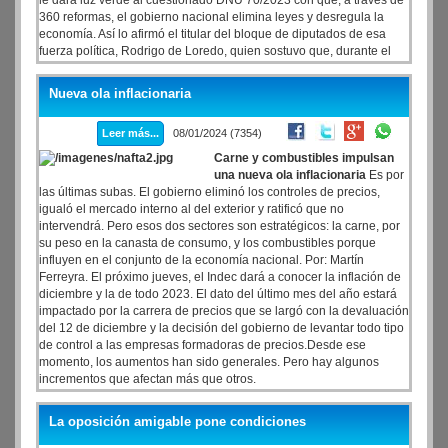
le dará luz verde al cuestionado DNU 70/2023 con que, a través de
360 reformas, el gobierno nacional elimina leyes y desregula la
economía. Así lo afirmó el titular del bloque de diputados de esa
fuerza política, Rodrigo de Loredo, quien sostuvo que, durante el
tratamiento del tema en el Congreso, el radicalismo “intentarán
abrir” algunos artículos de la cuestionada norma para modificarla
Nueva ola inflacionaria
pero no para oponerse a su aprobación final.
Leer más...
08/01/2024 (7354)
Carne y combustibles impulsan
una nueva ola inflacionaria
Es por
las últimas subas. El gobierno eliminó los controles de precios,
igualó el mercado interno al del exterior y ratificó que no
intervendrá. Pero esos dos sectores son estratégicos: la carne, por
su peso en la canasta de consumo, y los combustibles porque
influyen en el conjunto de la economía nacional. Por: Martín
Ferreyra. El próximo jueves, el Indec dará a conocer la inflación de
diciembre y la de todo 2023. El dato del último mes del año estará
impactado por la carrera de precios que se largó con la devaluación
del 12 de diciembre y la decisión del gobierno de levantar todo tipo
de control a las empresas formadoras de precios.Desde ese
momento, los aumentos han sido generales. Pero hay algunos
incrementos que afectan más que otros.
La oposición amigable pone condiciones