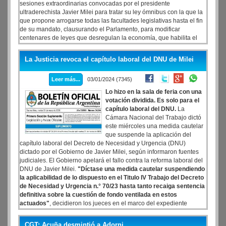
sesiones extraordinarias convocadas por el presidente
ultraderechista Javier Milei para tratar su ley ómnibus con la que la
que propone arrogarse todas las facultades legislativas hasta el fin
de su mandato, clausurando el Parlamento, para modificar
centenares de leyes que desregulan la economía, que habilita el
endeudamiento externo sin debate ni control legislativo, se fagocita
el Fondo de Garantía de Sustentabilidad de la Anses y con un fuerte
La Justicia revoca el capítulo laboral del DNU de Milei
sesgo privatista busca desprenderse de las principales empresas
del Estado.
Leer más...
03/01/2024 (7345)
Lo hizo en la sala de feria con una
votación dividida. Es solo para el
capítulo laboral del DNU.
La
Cámara Nacional del Trabajo dictó
este miércoles una medida cautelar
que suspende la aplicación del
capítulo laboral del Decreto de Necesidad y Urgencia (DNU)
dictado por el Gobierno de Javier Milei, según informaron fuentes
judiciales. El Gobierno apelará el fallo contra la reforma laboral del
DNU de Javier Milei.
"Díctase una medida cautelar suspendiendo
la aplicabilidad de lo dispuesto en el Titulo IV Trabajo del Decreto
de Necesidad y Urgencia n.° 70/23 hasta tanto recaiga sentencia
definitiva sobre la cuestión de fondo ventilada en estos
actuados"
, decidieron los jueces en el marco del expediente
inaugurado a partir de una presentación de la CGT.
CGT: Acuña desmintió a Adorni