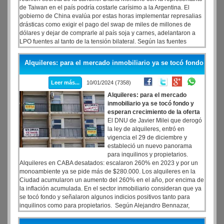
de Taiwan en el país podría costarle carísimo a la Argentina. El
gobierno de China evalúa por estas horas implementar represalias
drásticas como exigir el pago del swap de miles de millones de
dólares y dejar de comprarle al país soja y carnes, adelantaron a
LPO fuentes al tanto de la tensión bilateral. Según las fuentes
consultadas el gigante asiático ya dio los primeros pasos para que
se ejecute el pago del tramo del swap que gastó el gobierno de
Alquileres: para el mercado inmobiliario ya se tocó fondo
Alberto Fernández, por unos 5000 millones de dólares más
intereses que rondan el 6 por ciento. La tensión llegó a tal extremo
Leer más...
10/01/2024 (7358)
que las fuentes no descartaron que para cobrarse China incluso
avance con el embargo de exportaciones.
Alquileres: para el mercado
inmobiliario ya se tocó fondo y
esperan crecimiento de la oferta
El DNU de Javier Milei que derogó
la ley de alquileres, entró en
vigencia el 29 de diciembre y
estableció un nuevo panorama
para inquilinos y propietarios.
Alquileres en CABA desatados: escalaron 260% en 2023 y por un
monoambiente ya se pide más de $280.000. Los alquileres en la
Ciudad acumularon un aumento del 260% en el año, por encima de
la inflación acumulada. En el sector inmobiliario consideran que ya
se tocó fondo y señalaron algunos indicios positivos tanto para
inquilinos como para propietarios. Según Alejandro Bennazar,
Director de Relaciones Institucionales de la Cámara Inmobiliaria,
hubo recientemente un aumento considerable de consultas y