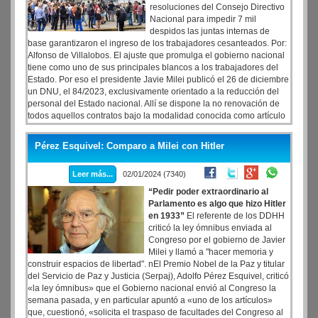
resoluciones del Consejo Directivo
Nacional para impedir 7 mil
despidos las juntas internas de
base garantizaron el ingreso de los trabajadores cesanteados. Por:
Alfonso de Villalobos. El ajuste que promulga el gobierno nacional
tiene como uno de sus principales blancos a los trabajadores del
Estado. Por eso el presidente Javie Milei publicó el 26 de diciembre
un DNU, el 84/2023, exclusivamente orientado a la reducción del
personal del Estado nacional. Allí se dispone la no renovación de
todos aquellos contratos bajo la modalidad conocida como artículo
9 de la ley marco que hubieran sido firmados durante el año 2023 y,
a la vez, la renovación de aquellos que hubieran ingresado bajo
Pérez Esquivel: Comparo a Milei con Hitler
esa modalidad previamente por un período de 90 días durante los
cuales entrarán en un proceso de revisión. Según estimaciones
Leer más...
02/01/2024 (7340)
gremiales, el DNU afecta a una primera tanda de siete mil
trabajadores del Estado Nacional a la vez que cuestiona la
“Pedir poder extraordinario al
continuidad de lo que podría llegar hasta dos tercios de los
Parlamento es algo que hizo Hitler
empleados públicos nacionales.
en 1933”
El referente de los DDHH
criticó la ley ómnibus enviada al
Congreso por el gobierno de Javier
Milei y llamó a "hacer memoria y
construir espacios de libertad". nEl Premio Nobel de la Paz y titular
del Servicio de Paz y Justicia (Serpaj), Adolfo Pérez Esquivel, criticó
«la ley ómnibus» que el Gobierno nacional envió al Congreso la
semana pasada, y en particular apuntó a «uno de los artículos»
que, cuestionó, «solicita el traspaso de facultades del Congreso al