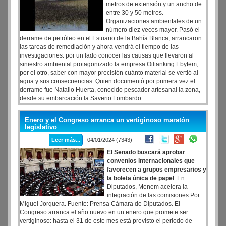
debidamente inscripta y autorizada para representar los intereses
metros de extensión y un ancho de
individuales y colectivos de las entidades gremiales".
entre 30 y 50 metros.
Organizaciones ambientales de un
número diez veces mayor. Pasó el
derrame de petróleo en el Estuario de la Bahía Blanca, arrancaron
las tareas de remediación y ahora vendrá el tiempo de las
investigaciones: por un lado conocer las causas que llevaron al
siniestro ambiental protagonizado la empresa Oiltanking Ebytem;
por el otro, saber con mayor precisión cuánto material se vertió al
agua y sus consecuencias. Quien documentó por primera vez el
derrame fue Natalio Huerta, conocido pescador artesanal la zona,
desde su embarcación la Saverio Lombardo.
Enero y el Congreso arranca un vertiginoso maratón
legislativo
Leer más...
04/01/2024 (7343)
El Senado buscará aprobar
convenios internacionales que
favorecen a grupos empresarios y
la boleta única de papel
. En
Diputados, Menem acelera la
integración de las comisiones.Por
Miguel Jorquera. Fuente: Prensa Cámara de Diputados. El
Congreso arranca el año nuevo en un enero que promete ser
vertiginoso: hasta el 31 de este mes está previsto el periodo de