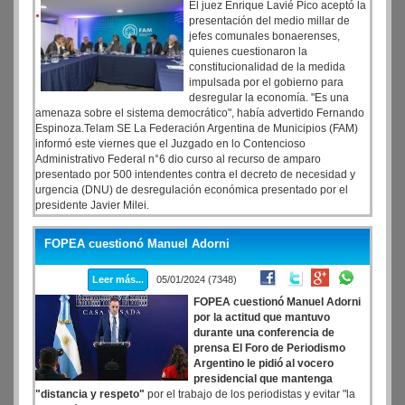
El juez Enrique Lavié Pico aceptó la
presentación del medio millar de
jefes comunales bonaerenses,
quienes cuestionaron la
constitucionalidad de la medida
impulsada por el gobierno para
desregular la economía. "Es una
amenaza sobre el sistema democrático", había advertido Fernando
Espinoza.Telam SE La Federación Argentina de Municipios (FAM)
informó este viernes que el Juzgado en lo Contencioso
Administrativo Federal n°6 dio curso al recurso de amparo
presentado por 500 intendentes contra el decreto de necesidad y
urgencia (DNU) de desregulación económica presentado por el
presidente Javier Milei.
FOPEA cuestionó Manuel Adorni
Leer más...
05/01/2024 (7348)
FOPEA cuestionó Manuel Adorni
por la actitud que mantuvo
durante una conferencia de
prensa
El Foro de Periodismo
Argentino le pidió al vocero
presidencial que mantenga
"distancia y respeto"
por el trabajo de los periodistas y evitar "la