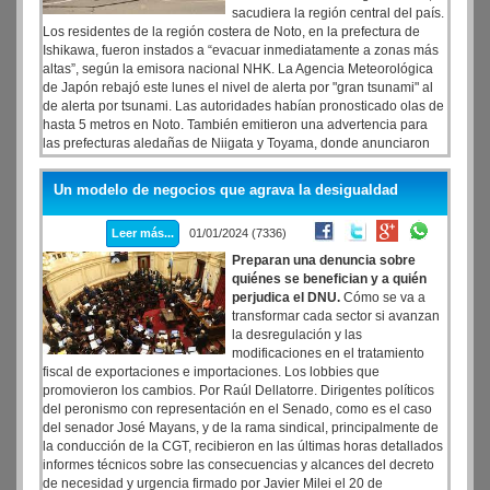
sacudiera la región central del país.
Los residentes de la región costera de Noto, en la prefectura de
Ishikawa, fueron instados a “evacuar inmediatamente a zonas más
altas”, según la emisora nacional NHK. La Agencia Meteorológica
de Japón rebajó este lunes el nivel de alerta por "gran tsunami" al
de alerta por tsunami. Las autoridades habían pronosticado olas de
hasta 5 metros en Noto. También emitieron una advertencia para
las prefecturas aledañas de Niigata y Toyama, donde anunciaron
que podrían alcanzar 3 metros de altura.
Un modelo de negocios que agrava la desigualdad
Leer más...
01/01/2024 (7336)
Preparan una denuncia sobre
quiénes se benefician y a quién
perjudica el DNU.
Cómo se va a
transformar cada sector si avanzan
la desregulación y las
modificaciones en el tratamiento
fiscal de exportaciones e importaciones. Los lobbies que
promovieron los cambios. Por Raúl Dellatorre. Dirigentes políticos
del peronismo con representación en el Senado, como es el caso
del senador José Mayans, y de la rama sindical, principalmente de
la conducción de la CGT, recibieron en las últimas horas detallados
informes técnicos sobre las consecuencias y alcances del decreto
de necesidad y urgencia firmado por Javier Milei el 20 de