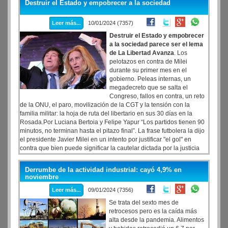
Destruir el Estado y empobrecer a la sociedad
ofertas, "a buenos niveles de operaciones después del DNU". Por lo
cual, se mantienen expectantes.
Leer más...
10/01/2024 (7357)
Destruir el Estado y empobrecer
a la sociedad parece ser el lema
de La Libertad Avanza
. Los
pelotazos en contra de Milei
durante su primer mes en el
gobierno. Peleas internas, un
megadecreto que se salta el
Congreso, fallos en contra, un reto
de la ONU, el paro, movilización de la CGT y la tensión con la
familia militar: la hoja de ruta del libertario en sus 30 días en la
Rosada.Por Luciana Bertoia y Felipe Yapur “Los partidos tienen 90
minutos, no terminan hasta el pitazo final”. La frase futbolera la dijo
el presidente Javier Milei en un intento por justificar "el gol" en
contra que bien puede significar la cautelar dictada por la justicia
que suspende la reforma laboral que promueve el DNU 70/23. En
esa línea, por así decirlo, de pensamiento, se podría afirmar que en
Derrumbe de la actividad industrial: cayó 4,9% en
estos 30 días de gobierno o en estos 43.200 minutos que el
noviembre
Presidente y su equipo van jugando, la valla ha sido vencida en
Leer más...
09/01/2024 (7356)
varias oportunidades. Algunos pueden ser --como dicen los
comentaristas deportivos-- errores no forzados fruto de los yerros de
Se trata del sexto mes de
un equipo que carece de coordinación tanto para el ataque pero
retrocesos pero es la caída más
sobre todo para la defensa.
alta desde la pandemia. Alimentos