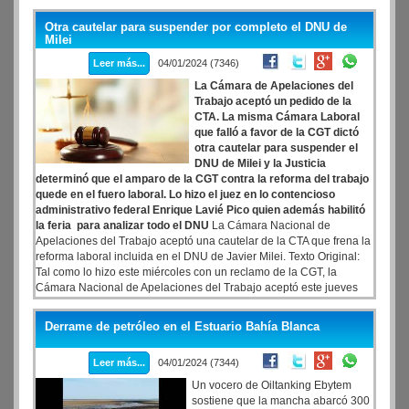
comisiones de la era Javier Milei, en el marco del período de
sesiones extraordinarias, convocadas por el Poder Ejecutivo. En
Otra cautelar para suspender por completo el DNU de
principio eran las comisiones que se encargarían de analizar el
Milei
proyecto de ley ómnibus, pero ya el miércoles por la noche se supo
Leer más...
04/01/2024 (7346)
que solo serán tres las comisiones encargadas de tal tarea.
La Cámara de Apelaciones del
Trabajo aceptó un pedido de la
CTA. La misma Cámara Laboral
que falló a favor de la CGT dictó
otra cautelar para suspender el
DNU de Milei y la Justicia
determinó que el amparo de la CGT contra la reforma del trabajo
quede en el fuero laboral. Lo hizo el juez en lo contencioso
administrativo federal Enrique Lavié Pico quien además habilitó
la feria para analizar todo el DNU
La Cámara Nacional de
Apelaciones del Trabajo aceptó una cautelar de la CTA que frena la
reforma laboral incluida en el DNU de Javier Milei. Texto Original:
Tal como lo hizo este miércoles con un reclamo de la CGT, la
Cámara Nacional de Apelaciones del Trabajo aceptó este jueves
una cautelar de la CTA que frena la reforma laboral incluida en el
DNU de Javier Milei. También como ocurrió ayer, el freno a las
Derrame de petróleo en el Estuario Bahía Blanca
reformas incluidas en el decreto de necesidad y urgencia llevó las
firmas de los jueces José Alejandro Sudera y Andrea García Vior. En
Leer más...
04/01/2024 (7344)
esta oportunidad, Dora González, la tercera jueza, no votó. La
misma magistrada argumentó que la presentación de la CTA
Un vocero de Oiltanking Ebytem
"justifica su legitimación activa en su calidad de entidad sindical
sostiene que la mancha abarcó 300