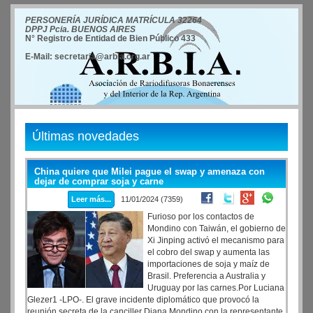
PERSONERÍA JURÍDICA MATRÍCULA 32264
DPPJ Pcia. BUENOS AIRES
N° Registro de Entidad de Bien Público 433
E-Mail: secretaria@arbia.org.ar
Últimas novedades
China quiere que Milei pague el swap y amenaza con
dejar de comprar soja y carne
Leer más...
11/01/2024 (7359)
Furioso por los contactos de
Mondino con Taiwán, el gobierno de
Xi Jinping activó el mecanismo para
el cobro del swap y aumenta las
importaciones de soja y maíz de
Brasil. Preferencia a Australia y
Uruguay por las carnes.Por Luciana
Glezer1 -LPO-. El grave incidente diplomático que provocó la
reunión secreta de la canciller Diana Mondino con la representante