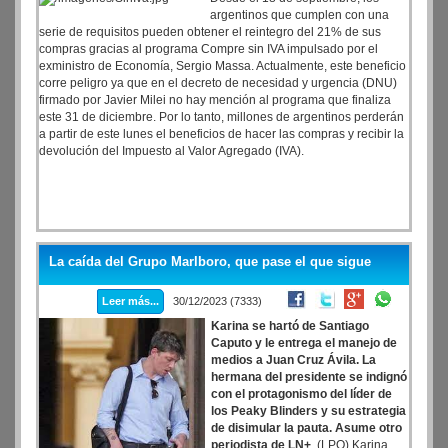
Marketing y Desarrollo Sostenible de La Costa.
argentinos que cumplen con una
serie de requisitos pueden obtener el reintegro del 21% de sus
compras gracias al programa Compre sin IVA impulsado por el
exministro de Economía, Sergio Massa. Actualmente, este beneficio
corre peligro ya que en el decreto de necesidad y urgencia (DNU)
firmado por Javier Milei no hay mención al programa que finaliza
este 31 de diciembre. Por lo tanto, millones de argentinos perderán
a partir de este lunes el beneficios de hacer las compras y recibir la
devolución del Impuesto al Valor Agregado (IVA).
La caída del Grupo Marlboro, que pase el que sigue
Leer más...
30/12/2023 (7333)
Karina se hartó de Santiago
Caputo y le entrega el manejo de
medios a Juan Cruz Ávila. La
hermana del presidente se indignó
con el protagonismo del líder de
los Peaky Blinders y su estrategia
de disimular la pauta. Asume otro
periodista de LN+
.(LPO) Karina