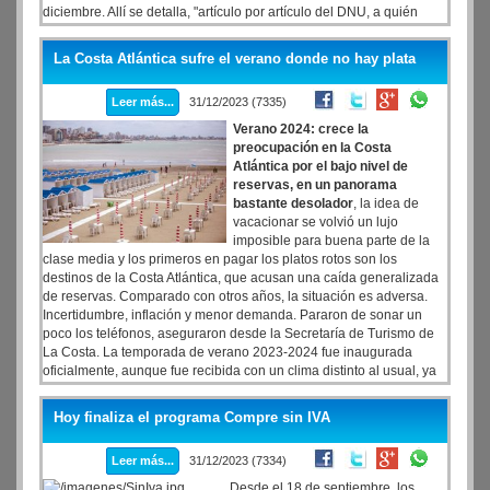
diciembre. Allí se detalla, "artículo por artículo del DNU, a quién
beneficia y a quiénes perjudica la medida en el sector que está
involucrado", confió una fuente cercana a los encargados de
La Costa Atlántica sufre el verano donde no hay plata
ordenar las conclusiones de, por lo menos, nueve informes
recibidos por las autoridades políticas y sindicales de la principal
Leer más...
31/12/2023 (7335)
fuerza de oposición. "Empresas monopólicas que se beneficiarán
por la mejora en las condiciones para exportar, sectores que
Verano 2024: crece la
quedarán quebrados por la invasión de importaciones, empresas
preocupación en la Costa
vinculadas a funcionarios de primerísima línea altamente
Atlántica por el bajo nivel de
beneficiadas, todo está reflejado en el trabajo", sostuvo la misma
reservas, en un panorama
fuente.
bastante desolador
, la idea de
vacacionar se volvió un lujo
imposible para buena parte de la
clase media y los primeros en pagar los platos rotos son los
destinos de la Costa Atlántica, que acusan una caída generalizada
de reservas. Comparado con otros años, la situación es adversa.
Incertidumbre, inflación y menor demanda. Pararon de sonar un
poco los teléfonos, aseguraron desde la Secretaría de Turismo de
La Costa. La temporada de verano 2023-2024 fue inaugurada
oficialmente, aunque fue recibida con un clima distinto al usual, ya
que -a nivel reservas- los valores registrados son menores al del
año pasado. La incertidumbre económica, el Decreto de Necesidad
Hoy finaliza el programa Compre sin IVA
y Urgencia (DNU) de Javier Milei y la inflación, entre las principales
causas de estos números. El año pasado, La Costa contaba con un
Leer más...
31/12/2023 (7334)
nivel de reservas de "casi el 100%", aseguró en exclusiva a Ámbito
Gustavo Sosa, Director de Turismo de la Secretaría de Turismo,
Desde el 18 de septiembre, los