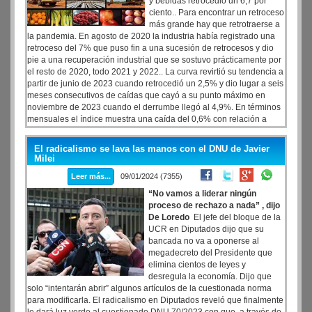
y bebidas retrocedió un 6,7 por
ciento.. Para encontrar un retroceso
más grande hay que retrotraerse a
la pandemia. En agosto de 2020 la industria había registrado una
retroceso del 7% que puso fin a una sucesión de retrocesos y dio
pie a una recuperación industrial que se sostuvo prácticamente por
el resto de 2020, todo 2021 y 2022.. La curva revirtió su tendencia a
partir de junio de 2023 cuando retrocedió un 2,5% y dio lugar a seis
meses consecutivos de caídas que cayó a su punto máximo en
noviembre de 2023 cuando el derrumbe llegó al 4,9%. En términos
mensuales el índice muestra una caída del 0,6% con relación a
octubre y acumula en los once meses del año una contracción del
0,8% Los datos surgen del Índice de producción industrial
El radicalismo se lava las manos con el DNU de Javier
manufacturera (IPIM) del INDEC.
Milei
Leer más...
09/01/2024 (7355)
“No vamos a liderar ningún
proceso de rechazo a nada” , dijo
De Loredo
El jefe del bloque de la
UCR en Diputados dijo que su
bancada no va a oponerse al
megadecreto del Presidente que
elimina cientos de leyes y
desregula la economía. Dijo que
solo “intentarán abrir” algunos artículos de la cuestionada norma
para modificarla. El radicalismo en Diputados reveló que finalmente