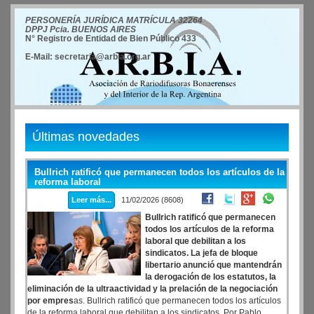
PERSONERÍA JURÍDICA MATRÍCULA 32264
DPPJ Pcia. BUENOS AIRES
N° Registro de Entidad de Bien Público 433
E-Mail: secretaria@arbia.org.ar
Últimas novedades
Bullrich ratificó que permanecen todos los artículos de la
reforma laboral
Leer más...
11/02/2026 (8608)
Bullrich ratificó que permanecen
todos los artículos de la reforma
laboral que debilitan a los
sindicatos. La jefa de bloque
libertario anunció que mantendrán
la derogación de los estatutos, la
eliminación de la ultraactividad y la prelación de la negociación
por empres
as. Bullrich ratificó que permanecen todos los artículos
de la reforma laboral que debilitan a los sindicatos. Por Pablo