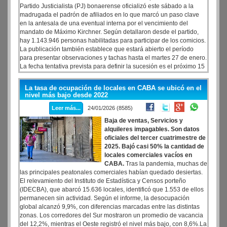
Partido Justicialista (PJ) bonaerense oficializó este sábado a la
madrugada el padrón de afiliados en lo que marcó un paso clave
en la antesala de una eventual interna por el vencimiento del
mandato de Máximo Kirchner. Según detallaron desde el partido,
hay 1.143.946 personas habilitadas para participar de los comicios.
La publicación también establece que estará abierto el período
para presentar observaciones y tachas hasta el martes 27 de enero.
La fecha tentativa prevista para definir la sucesión es el próximo 15
de marzo.
Por ahora, la única a certeza es el veto explícito del
sector del kirchnerismo a Magario para convertirse, en
La tasa de ocupación de locales en CABA se ubicó en el
representación del MDF de Kicillof, en la nueva titular del partido
nivel más bajo desde 2022
en territorio bonaerense
.
Leer más...
24/01/2026 (8585)
Baja de ventas, Servicios y
alquileres impagables. Son datos
oficiales del tercer cuatrimestre de
2025. Bajó casi 50% la cantidad de
locales comerciales vacíos en
CABA.
Tras la pandemia, muchas de
las principales peatonales comerciales habían quedado desiertas.
El relevamiento del Instituto de Estadística y Censos porteño
(IDECBA), que abarcó 15.636 locales, identificó que 1.553 de ellos
permanecen sin actividad. Según el informe, la desocupación
global alcanzó 9,9%, con diferencias marcadas entre las distintas
zonas. Los corredores del Sur mostraron un promedio de vacancia
del 12,2%, mientras el Oeste registró el nivel más bajo, con 8,6%.La