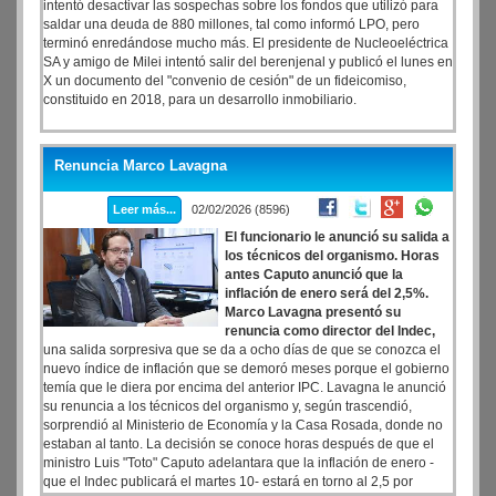
intentó desactivar las sospechas sobre los fondos que utilizó para
saldar una deuda de 880 millones, tal como informó LPO, pero
terminó enredándose mucho más. El presidente de Nucleoeléctrica
SA y amigo de Milei intentó salir del berenjenal y publicó el lunes en
X un documento del "convenio de cesión" de un fideicomiso,
constituido en 2018, para un desarrollo inmobiliario.
Renuncia Marco Lavagna
Leer más...
02/02/2026 (8596)
El funcionario le anunció su salida a
los técnicos del organismo. Horas
antes Caputo anunció que la
inflación de enero será del 2,5%.
Marco Lavagna presentó su
renuncia como director del Indec,
una salida sorpresiva que se da a ocho días de que se conozca el
nuevo índice de inflación que se demoró meses porque el gobierno
temía que le diera por encima del anterior IPC. Lavagna le anunció
su renuncia a los técnicos del organismo y, según trascendió,
sorprendió al Ministerio de Economía y la Casa Rosada, donde no
estaban al tanto. La decisión se conoce horas después de que el
ministro Luis "Toto" Caputo adelantara que la inflación de enero -
que el Indec publicará el martes 10- estará en torno al 2,5 por