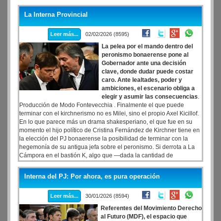
ciento. El número de enero es muy esperado ya que es el primero
que se realizó con los parámetros del nuevo IPC
La Interna Provincial
Leer más...
02/02/2026 (8595)
La pelea por el mando dentro del
peronismo bonaerense pone al
Gobernador ante una decisión
clave, donde dudar puede costar
caro. Ante lealtades, poder y
ambiciones, el escenario obliga a
elegir y asumir las consecuencias
.
Producción de Modo Fontevecchia . Finalmente el que puede
terminar con el kirchnerismo no es Milei, sino el propio Axel Kicillof.
En lo que parece más un drama shakesperiano, el que fue en su
momento el hijo político de Cristina Fernández de Kirchner tiene en
la elección del PJ bonaerense la posibilidad de terminar con la
hegemonía de su antigua jefa sobre el peronismo. Si derrota a La
Cámpora en el bastión K, algo que —dada la cantidad de
intendentes y sindicalistas ligados al gobernador— no sería para
nada descabellado, el kirchnerismo dejaría de ser el socio
Interna del PJ: Por ahora, es pura operación
mayoritario del peronismo y con Cristina presa,
Leer más...
30/01/2026 (8594)
Referentes del Movimiento Derecho
al Futuro (MDF), el espacio que