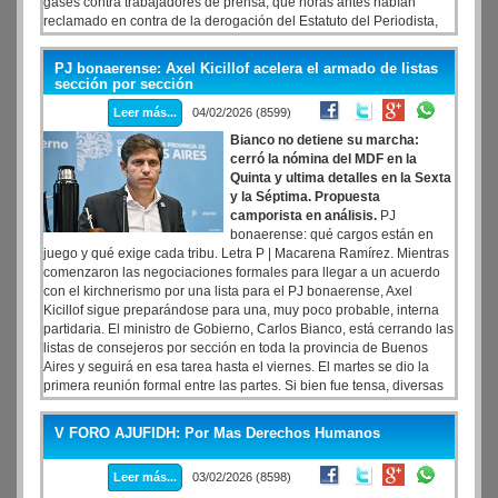
gases contra trabajadores de prensa, que horas antes habían
reclamado en contra de la derogación del Estatuto del Periodista,
que está incluido en la reforma laboral. Efectivos de Gendarmería
se sumaron desde la avenida Entre Ríos a la Policía, lo que deriva
PJ bonaerense: Axel Kicillof acelera el armado de listas
una proporción enorme de uniformados por cada manifestante.
sección por sección
Leer más...
04/02/2026 (8599)
Bianco no detiene su marcha:
cerró la nómina del MDF en la
Quinta y ultima detalles en la Sexta
y la Séptima. Propuesta
camporista en análisis.
PJ
bonaerense: qué cargos están en
juego y qué exige cada tribu. Letra P | Macarena Ramírez. Mientras
comenzaron las negociaciones formales para llegar a un acuerdo
con el kirchnerismo por una lista para el PJ bonaerense, Axel
Kicillof sigue preparándose para una, muy poco probable, interna
partidaria. El ministro de Gobierno, Carlos Bianco, está cerrando las
listas de consejeros por sección en toda la provincia de Buenos
Aires y seguirá en esa tarea hasta el viernes. El martes se dio la
primera reunión formal entre las partes. Si bien fue tensa, diversas
fuentes aseguraron que se avanzó y que se seguirá charlando en
los próximos días. Aunque todo parece indicar que el gobernador
V FORO AJUFIDH: Por Mas Derechos Humanos
quedará al frente del partido, desde su entorno insisten en que eso
todavía no está cerrado.
Leer más...
03/02/2026 (8598)