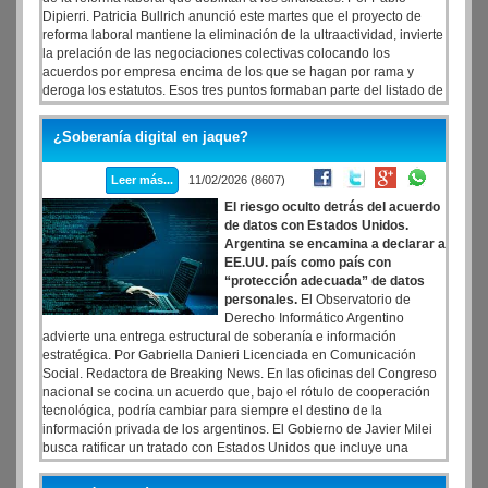
Dipierri. Patricia Bullrich anunció este martes que el proyecto de
reforma laboral mantiene la eliminación de la ultraactividad, invierte
la prelación de las negociaciones colectivas colocando los
acuerdos por empresa encima de los que se hagan por rama y
deroga los estatutos. Esos tres puntos formaban parte del listado de
artículos que la CGT pretendía voltear, pero la jefa del bloque
libertario los expuso, entre otros, como un cambio estratégico en las
¿Soberanía digital en jaque?
relaciones laborales argentinas.
Leer más...
11/02/2026 (8607)
El riesgo oculto detrás del acuerdo
de datos con Estados Unidos.
Argentina se encamina a declarar a
EE.UU. país como país con
“protección adecuada” de datos
personales.
El Observatorio de
Derecho Informático Argentino
advierte una entrega estructural de soberanía e información
estratégica. Por Gabriella Danieri Licenciada en Comunicación
Social. Redactora de Breaking News. En las oficinas del Congreso
nacional se cocina un acuerdo que, bajo el rótulo de cooperación
tecnológica, podría cambiar para siempre el destino de la
información privada de los argentinos. El Gobierno de Javier Milei
busca ratificar un tratado con Estados Unidos que incluye una
cláusula central: reconocer a la potencia del norte como un país con
protección adecuada de datos personales.