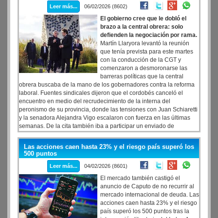
Leer más...
06/02/2026 (8602)
El gobierno cree que le dobló el
brazo a la central obrera: solo
defienden la negociación por rama.
Martín Llaryora levantó la reunión
que tenía prevista para este martes
con la conducción de la CGT y
comenzaron a desmoronarse las
barreras políticas que la central
obrera buscaba de la mano de los gobernadores contra la reforma
laboral. Fuentes sindicales dijeron que el cordobés canceló el
encuentro en medio del recrudecimiento de la interna del
peronismo de su provincia, donde las tensiones con Juan Schiaretti
y la senadora Alejandra Vigo escalaron con fuerza en las últimas
semanas. De la cita también iba a participar un enviado de
Maximiliano Pullaro, sumando bronca a los gremialistas. Desde el
gobierno de Córdoba dijeron que no estaba en agenda tal reunión,
Las acciones caen hasta 23% y el riesgo país superó los
pero hay gremialistas en Córdoba que sostienen que sí. La reunión
500 puntos
era a las 16, estaba agendada y todo, contestaron a LPO desde el
Leer más...
04/02/2026 (8601)
triunvirato de la central obrera. El encargado de expresar la furia de
la CGT fue Pablo Moyano, en una entrevista concedida a Radio
El mercado también castigó el
Gráfica.
anuncio de Caputo de no recurrir al
mercado internacional de deuda. Las
acciones caen hasta 23% y el riesgo
país superó los 500 puntos tras la