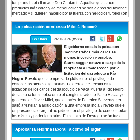
temprano había llamado Don Chatarrín. Aquellos que tienen
productos más caros y de menor calidad no son dignos del favor del
mercado y si quieren hacerlo por la fuerza con negocios turbios con
el Estado deben desaparecer e ir a la quiebra", lanzó Milei a modo
de advertencia.
La pelea recién comienza: Milei:1 Rocca:0
Leer más...
26/01/2026 (8588)
El gobierno escala la pelea con
Techint: Caños más caros es
menos inversión y empleo.
Sturzenegger estuvo a cargo de la
respuesta a Paolo Rocca por la
licitación del gasoducto a Río
Negro
. Reveló que el empresario pidió tener el privilegio de
conocer las ofertas e igualarlas. La derrota de Techint en la
licitación de los caños del gasoducto de Vaca Muerta a Río Negro
desató una feroz pelea entre el conglomerado de Paolo Rocca y el
gobierno de Javier Milei, que a través de Federico Sturzenegger
salió a festejar la adjudicación a una empresa india y reveló que el
empresario ítalo-argentino pidió tener el privilegio de conocer todas
las ofertas y poder igualarlas. El ministro de Desregulación fue el
encargado de salir a responderle a Techint y lejos de intentar bajar
la tensión, escaló la pelea al máximo. Sturzenegger resaltó que el
Aprobar la reforma laboral, a como dé lugar
grupo de Rocca ofreció bajar un 40% su precio inicial -dando a
entender el sobrecosto habitual que tienen sus ofertas- y también