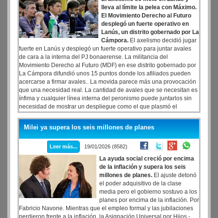
lleva al límite la pelea con Máximo.
El Movimiento Derecho al Futuro
desplegó un fuerte operativo en
Lanús, un distrito gobernado por La
Cámpora.
El axelismo decidió jugar
fuerte en Lanús y desplegó un fuerte operativo para juntar avales
de cara a la interna del PJ bonaerense. La militancia del
Movimiento Derecho al Futuro (MDF) en ese distrito gobernado por
La Cámpora difundió unos 15 puntos donde los afiliados pueden
acercarse a firmar avales.. La movida parece más una provocación
que una necesidad real. La cantidad de avales que se necesitan es
ínfima y cualquier línea interna del peronismo puede juntarlos sin
necesidad de mostrar un despliegue como el que plasmó el
axelismo en ese punto del sur del conurbano que gobierna el
camporista Julián Alvarez.
Milei ya supera los seis millones de planes
Leer más...
19/01/2026 (8582)
La ayuda social creció por encima
de la inflación y supera los seis
millones de planes.
El ajuste detonó
el poder adquisitivo de la clase
media pero el gobierno sostuvo a los
planes por encima de la inflación. Por
Fabricio Navone. Mientras que el empleo formal y las jubilaciones
perdieron frente a la inflación, la Asignación Universal por Hijos -