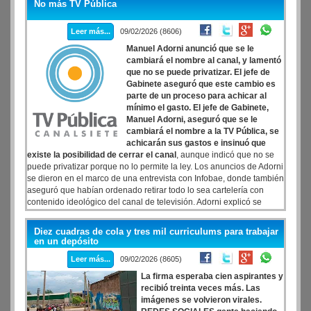
No más TV Pública
Leer más...
09/02/2026 (8606)
Manuel Adorni anunció que se le
cambiará el nombre al canal, y lamentó
que no se puede privatizar. El jefe de
Gabinete aseguró que este cambio es
parte de un proceso para achicar al
mínimo el gasto. El jefe de Gabinete,
Manuel Adorni, aseguró que se le
cambiará el nombre a la TV Pública, se
achicarán sus gastos e insinuó que
existe la posibilidad de cerrar el canal
, aunque indicó que no se
puede privatizar porque no lo permite la ley. Los anuncios de Adorni
se dieron en el marco de una entrevista con Infobae, donde también
aseguró que habían ordenado retirar todo lo sea cartelería con
contenido ideológico del canal de televisión. Adorni explicó se
busca achicar al máximo a los medios públicos
Diez cuadras de cola y tres mil curriculums para trabajar
en un depósito
Leer más...
09/02/2026 (8605)
La firma esperaba cien aspirantes y
recibió treinta veces más. Las
imágenes se volvieron virales.