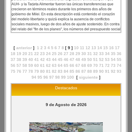
AUH- y la Tarjeta Alimentar fueron las únicas transferencias que
crecieron en términos reales durante los primeros dos años de
gobierno de Milei. En esta descripción está contenido el corazón
del modelo libertario y quizá explica la ausencia de conflictos
sociales masivos, luego de dos años de ajuste sostenido. En contra
del relato del "fin de los planes", los números del presupuesto social
muestran que la ayuda directa a los sectores más pobres fue la
única partida que creció de manera sostenida durante el gobierno
de Milei, tanto en cantidad de beneficiarios como en poder de
[
anterior
]
1
2
3
4
5
6
7
8
[ 9 ]
10
11
12
13
14
15
16
17
compra real.
18
19
20
21
22
23
24
25
26
27
28
29
30
31
32
33
34
35
36
37
38
39
40
41
42
43
44
45
46
47
48
49
50
51
52
53
54
55
56
57
58
59
60
61
62
63
64
65
66
67
68
69
70
71
72
73
74
75
76
77
78
79
80
81
82
83
84
85
86
87
88
89
90
91
92
93
94
95
96
97
98
99
100
[
siguiente
]
Destacados
9 de Agosto de 2026