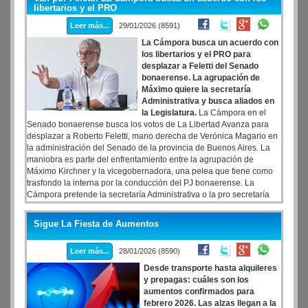
UTDT. Respecto a la expectativa de diciembre, cuando los valores
libertarios y el PRO
fueron de 4,59% y 3%, respectivamente; se observa una
Leer más...
29/01/2026 (8591)
disminución en el promedio
La Cámpora busca un acuerdo con
los libertarios y el PRO para
desplazar a Feletti del Senado
bonaerense. La agrupación de
Máximo quiere la secretaría
Administrativa y busca aliados en
la Legislatura.
La Cámpora en el
Senado bonaerense busca los votos de La Libertad Avanza para
desplazar a Roberto Feletti, mano derecha de Verónica Magario en
la administración del Senado de la provincia de Buenos Aires. La
maniobra es parte del enfrentamiento entre la agrupación de
Máximo Kirchner y la vicegobernadora, una pelea que tiene como
trasfondo la interna por la conducción del PJ bonaerense. La
Cámpora pretende la secretaría Administrativa o la pro secretaría
Administrativa, que hoy está a cargo de Martín Di Bella. En caso de
quedarse con esta última deberá tener la potestad de una firma
Sigue La Fiesta de Aumentos
cruzada con Feletti
Leer más...
28/01/2026 (8590)
Desde transporte hasta alquileres
y prepagas: cuáles son los
aumentos confirmados para
febrero 2026. Las alzas llegan a la