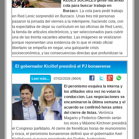
REDES SOCIALES gente haciendo
cola para buscar trabajo en
Burzac
o. La cola para pedir trabajo
en Red Lenic sorprendió en Burzaco. Unas tres mil personas
pasaron la jornada del viernes a la intemperie, haciendo cola, con
la expectativa de dejar su currículum en las oficinas de Red Lenic,
la tienda de artículos electrónicos, y ser seleccionados para cubrir
una de las treinta vacantes abiertas. Las imágenes se viralizaron
porque representan una evidencia de lo que el relato oficial
libertario se empeña en negar, una galopante crisis
socioeconómica, y las consecuencias directas que profundizan la
recesión y el desempleo.
El gobernador Kicillof presidirá el PJ bonaerense
Leer más...
07/02/2026 (8604)
El peronismo esquiva la interna y
los afiliados otra vez no votan la
conduccion. Las negociaciones se
encaminaron la última semana y el
acuerdo se confirmó horas antes
del cierre de listas.
Verónica
Magario y Federico Otermín serán
los vices y Máximo Kirchner presidirá
el Congreso partidario. Al cierre de frenéticas horas de reunionismo
y rosca, el peronismo bonaerense definió que el gobernador Axel