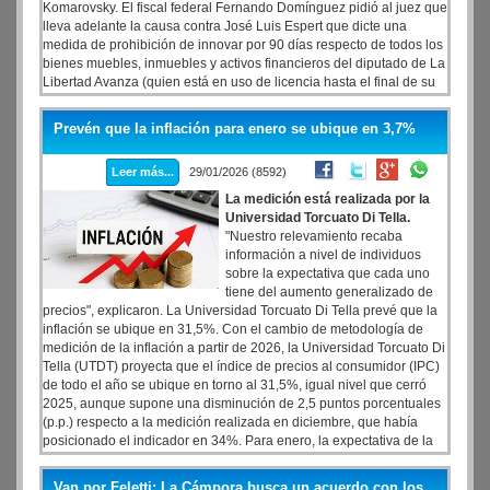
Komarovsky. El fiscal federal Fernando Domínguez pidió al juez que
lleva adelante la causa contra José Luis Espert que dicte una
medida de prohibición de innovar por 90 días respecto de todos los
bienes muebles, inmuebles y activos financieros del diputado de La
Libertad Avanza (quien está en uso de licencia hasta el final de su
mandato), su esposa María Mercedes González y el hijo de ella,
Manuel Iglesias. Domínguez, en un escrito que firmó junto a la
Prevén que la inflación para enero se ubique en 3,7%
titular de la Dirección General de Recuperación de Activos y
Decomiso de Bienes,
Leer más...
29/01/2026 (8592)
La medición está realizada por la
Universidad Torcuato Di Tella.
"Nuestro relevamiento recaba
información a nivel de individuos
sobre la expectativa que cada uno
tiene del aumento generalizado de
precios", explicaron. La Universidad Torcuato Di Tella prevé que la
inflación se ubique en 31,5%. Con el cambio de metodología de
medición de la inflación a partir de 2026, la Universidad Torcuato Di
Tella (UTDT) proyecta que el índice de precios al consumidor (IPC)
de todo el año se ubique en torno al 31,5%, igual nivel que cerró
2025, aunque supone una disminución de 2,5 puntos porcentuales
(p.p.) respecto a la medición realizada en diciembre, que había
posicionado el indicador en 34%. Para enero, la expectativa de la
inflación mensual promedio fue de 3,71%, mientras que la mediana
se ubicó en 3%, según el Centro de Investigación de Finanzas de la
Van por Feletti: La Cámpora busca un acuerdo con los