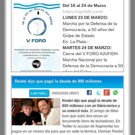
Del 16 al 24 de Marzo
https://ajufidh.com/
LUNES 23 DE MARZO:
Marcha por la Defensa de la
Democracia, a 50 años del
Golpe de Estado
En: La Plata.-
MARTES 24 DE MARZO:
Cierre del V FORO AJUFIDH:
Marcha Nacional por la
Defensa de la Democracia a 50
años del Golpe.
En: Ciudad Autónoma de
Reidel dijo que pagó la deuda de 800 millones
Buenos Aires.-
Leer más...
03/02/2026 (8597)
Reidel dijo que pagó la deuda de
800 millones con un fideicomiso y
se enterró más
. El amigo de Milei
tuvo que subir dos veces un
documento lleno de tachaduras. En
Twitter lo acusan de fragmentar los
pagos en un mismo día para que no salte la térmica. Demian Reidel