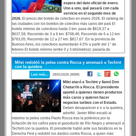
espera del dato oficial de enero.
Uno a uno, qué pasará con cada
servicio en el segundo mes de
2026.
El precio del boleto de colectivo en enero 2026. El ranking de
las ciudades con los boletos de colectivo más caros del país El
boleto mínimo de colectivos hasta 3 km: pasa de $619,37 a
$637,58; Recorrido de 3 a 6 km: $708,46; Recorrido de 6 a 12 km:
$763,05; Recorrido de 12 a 27 km: $817,67. En la provincia de
Buenos Aires, los colectivos aumentarán 4,5% a partir del 1° de
febrero El boleto mínimo (entre 0 y 3 kilómetros): pasaría de
$685,11 a $721,08; Tramo de 3 a 6 km: de $730,42 a $803,29;
Tramo de 6 a 12 kilómetros: de $786,61 a $865,17; Viajes de 12 a
Milei redobló la pelea contra Rocca y amenazó a Techint
27 km: $927,12; Más de 27 kilómetros: $988,63. el caso de los
con la quiebra
colectivos que circulan por la Provincia de Buenos Aires, los valores
Leer más...
28/01/2026 (8589)
a partir de febrero serán:
Milei atacó a Techint y llamó Don
Chatarrín a Rocca. El presidente
apuntó a quienes tienen productos
más caros y quieren hacer
negocios turbios con el Estado.
Deben desaparecer e ir a la quiebra,
advirtió. Javier Milei escaló al
máximo la pelea contra Paolo Rocca tras la polémica por la
licitación de los caños para el gasoducto de Río Negro y amenazó a
Techint con la quiebra. El presidente habló ante sus fanáticos en la
Derecha Fest y redobló los dardos contra Rocca, a quien más