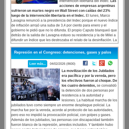
intervención libertaria del Indec.
Las
acciones de empresas argentinas
sufrieron un martes negro en Wall Street con caídas del 23%
luego de la intervención libertaria en el Indec.
El lunes, Marco
Lavagna renunció a la presidencia del Indec porque el nuevo índice
de inflación arrojó una suba de 3,4 por ciento para enero y el
gobierno le pidió que no lo difunda. El propio Caputo blanqueó que
detrás de la salida de Lavagna estuvo su resistencia y la de Milei a
difundir un índice que les destrozaba el relato de la desinflación. La
respuesta del mercado no se hizo esperar.
Represión en el Congreso: detenciones, gases y palos
Leer más...
04/02/2026 (8600)
La movilización de los Jubilados
era pacífica y por la vereda, pero
los efectivos fueron al choque. De
los cuatro detenidos,
se convalidó
la detención de dos personas por
resistencia a la autoridad y
lesiones. La habitual marcha de los
jubilados tuvo como siempre un enorme despliegue policial. La
marcha fue por la vereda, acorde al protocolo de las autoridades,
pero eso no impidió la provocación policial, con golpes y gases.
Además de los jubilados, las personas con discapacidad también
fueron blanco de la represión, arrestos incluidos. Y también hubo