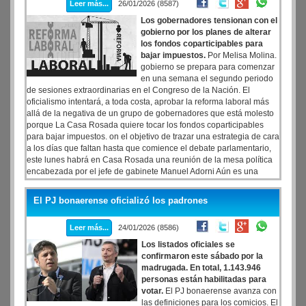
Leer más...
26/01/2026 (8587)
habló del first-refusal que exigió para que Tenaris pudiera igualar
cualquier oferta.
Los gobernadores tensionan con el
gobierno por los planes de alterar
los fondos coparticipables para
bajar impuestos.
Por Melisa Molina.
gobierno se prepara para comenzar
en una semana el segundo periodo
de sesiones extraordinarias en el Congreso de la Nación. El
oficialismo intentará, a toda costa, aprobar la reforma laboral más
allá de la negativa de un grupo de gobernadores que está molesto
porque La Casa Rosada quiere tocar los fondos coparticipables
para bajar impuestos. on el objetivo de trazar una estrategia de cara
a los días que faltan hasta que comience el debate parlamentario,
este lunes habrá en Casa Rosada una reunión de la mesa política
encabezada por el jefe de gabinete Manuel Adorni Aún es una
incógnita si participarán de esa reunión el presidente Javier Milei y
su hermana Karina que, ya de regreso en la Argentina después de
El PJ bonaerense oficializó los padrones
la gira por Davos, el mismo lunes viajarán a Mar del Plata para
hacer una recorrida en el centro de esa ciudad y participar el martes
Leer más...
24/01/2026 (8586)
de La Derecha Fest.
Los listados oficiales se
confirmaron este sábado por la
madrugada. En total, 1.143.946
personas están habilitadas para
votar.
El PJ bonaerense avanza con
las definiciones para los comicios. El