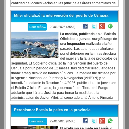
cantidad de locales vacíos en las principales áreas comerciales de
la Ciudad de Buenos Aires alcanzó en el bimestre noviembre-
diciembre de 2022 a 205 casos, con una caída del 47,6% respecto
Milei oficializó la intervención del puerto de Ushuaia
del mismo período del año anterior, según un relevamiento dado a
conocer este martes por la Cámara Argentina de Comercio y
Leer más...
22/01/2026 (8584)
Servicios (CAC).
La medida, publicada en el Boletín
Oficial este jueves, surgió luego de
una inspección realizada el año
pasado
. Las autoridades alertaron
por el deterioro en la infraestructura
del muelle y la falta de protocolos de
seguridad. El Gobierno oficializó la intervención del puerto de
Ushuaia por un periodo de 12 meses, tras detectar irregularidades
financieras y desvío de fondos públicos. La medida fue dictada por
la Agencia Nacional de Puertos y Navegación (ANPYN) y se
formalizó mediante la Resolución 4/2026, publicada esta jueves en
el Boletín Oficial. En tanto, la gobernación de Tierra del Fuego
adelantó que irá a la Justicia para frenar la medida de la
administración de Javier Milei, tal como adelantó Ámbito.Firmada
por el director ejecutivo del organismo, Iñaki Arreseygor.
Peronismo: Escala la pelea en la provincia
Leer más...
22/01/2026 (8583)
El axelismo se mete en Lanús y