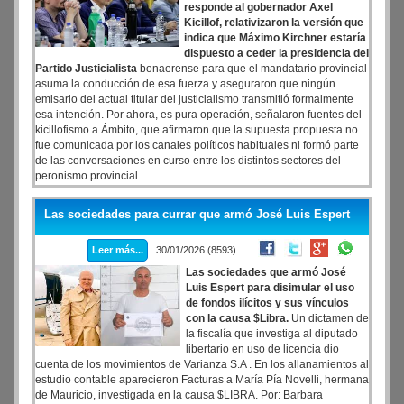
responde al gobernador Axel
Kicillof, relativizaron la versión que
indica que Máximo Kirchner estaría
dispuesto a ceder la presidencia del
Partido Justicialista
bonaerense para que el mandatario provincial
asuma la conducción de esa fuerza y aseguraron que ningún
emisario del actual titular del justicialismo transmitió formalmente
esa intención. Por ahora, es pura operación, señalaron fuentes del
kicillofismo a Ámbito, que afirmaron que la supuesta propuesta no
fue comunicada por los canales políticos habituales ni formó parte
de las conversaciones en curso entre los distintos sectores del
peronismo provincial.
Las sociedades para currar que armó José Luis Espert
Leer más...
30/01/2026 (8593)
Las sociedades que armó José
Luis Espert para disimular el uso
de fondos ilícitos y sus vínculos
con la causa $Libra.
Un dictamen de
la fiscalía que investiga al diputado
libertario en uso de licencia dio
cuenta de los movimientos de Varianza S.A . En los allanamientos al
estudio contable aparecieron Facturas a María Pía Novelli, hermana
de Mauricio, investigada en la causa $LIBRA. Por: Barbara