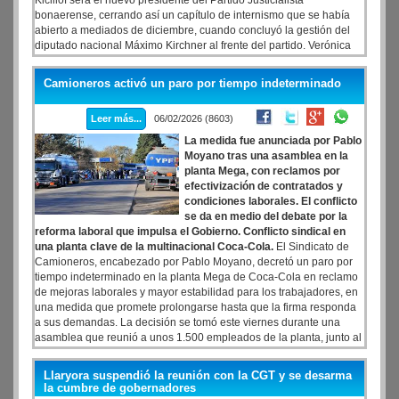
Kicillof será el nuevo presidente del Partido Justicialista
bonaerense, cerrando así un capítulo de internismo que se había
abierto a mediados de diciembre, cuando concluyó la gestión del
diputado nacional Máximo Kirchner al frente del partido. Verónica
Magario como vicepresidenta primera, a Federico Otermín como
vicepresidente segundo y a Mariano Cascallares como secretario
Camioneros activó un paro por tiempo indeterminado
general. Máximo Kirchner presidirá el Congreso partidario y
Leonardo Nardini la junta Electoral.
Leer más...
06/02/2026 (8603)
La medida fue anunciada por Pablo
Moyano tras una asamblea en la
planta Mega, con reclamos por
efectivización de contratados y
condiciones laborales. El conflicto
se da en medio del debate por la
reforma laboral que impulsa el Gobierno. Conflicto sindical en
una planta clave de la multinacional Coca-Cola.
El Sindicato de
Camioneros, encabezado por Pablo Moyano, decretó un paro por
tiempo indeterminado en la planta Mega de Coca-Cola en reclamo
de mejoras laborales y mayor estabilidad para los trabajadores, en
una medida que promete prolongarse hasta que la firma responda
a sus demandas. La decisión se tomó este viernes durante una
asamblea que reunió a unos 1.500 empleados de la planta, junto al
secretario adjunto Moyano, el secretario gremial Marcelo Aparicio y
delegados del sector.
Llaryora suspendió la reunión con la CGT y se desarma
la cumbre de gobernadores