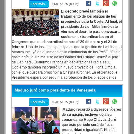
Leer más...
11/01/2025 (8003)
El decreto prevé también el
tratamiento de los pliegos de los
propuestos para la Corte. Al final, el
presidente Javier Milei firmó este
viernes el decreto para convocar a
sesiones extraordinarias en el
Congreso, que se desarrollarán entre el 20 de enero y el 21 de
febrero
. Uno de los temas principales que la gestión de La Libertad
Avanza incluyó en el temario es la eliminación de las PASO. “Es un
gasto ridículo, un mal uso de los fondos del Estado”, afirmó el jefe
de Gabinete, Guillermo Francos en declaraciones radiales. El
Gobierno también incorporó un nuevo proyecto de Ficha Limpia,
con el que buscará proscribir a Cristina Kirchner. En el Senado, el
Presidente espera conseguir la aprobación de los pliegos de los
jueces Ariel Lijo y Manuel García-Mansilla para integrar la Corte.
Maduro juró como presidente de Venezuela
Leer más...
10/01/2025 (8002)
Maduro recordó a diversos líderes
de su nación, incluyendo a su
comandante Hugo Chávez. Juró
que este período será de "paz,
prosperidad e igualdad".
Nicolás