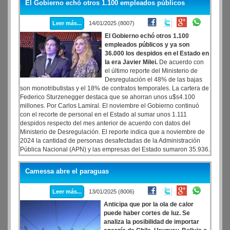
El Gobierno echó otros 1.100 empleados públicos
Leer más...
14/01/2025 (8007)
El Gobierno echó otros 1.100
empleados públicos y ya son
36.000 los despidos en el Estado en
la era Javier Milei.
De acuerdo con
el último reporte del Ministerio de
Desregulación el 48% de las bajas
son monotributistas y el 18% de contratos temporales. La cartera de
Federico Sturzenegger destaca que se ahorran unos u$s4.100
millones. Por Carlos Lamiral. El noviembre el Gobierno continuó
con el recorte de personal en el Estado al sumar unos 1.111
despidos respecto del mes anterior de acuerdo con datos del
Ministerio de Desregulación. El reporte indica que a noviembre de
2024 la cantidad de personas desafectadas de la Administración
Pública Nacional (APN) y las empresas del Estado sumaron 35.936.
Camessa abre el paraguas
Leer más...
13/01/2025 (8006)
Anticipa que por la ola de calor
puede haber cortes de luz. Se
analiza la posibilidad de importar