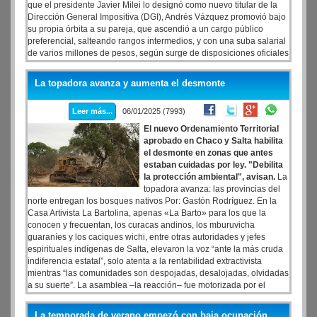
que el presidente Javier Milei lo designó como nuevo titular de la
Dirección General Impositiva (DGI), Andrés Vázquez promovió bajo
su propia órbita a su pareja, que ascendió a un cargo público
preferencial, salteando rangos intermedios, y con una suba salarial
de varios millones de pesos, según surge de disposiciones oficiales
y fuentes del organismo que consultó LA NACION.
La topadora avanza y aumenta el desmonte
Leer más...
06/01/2025 (7993)
El nuevo Ordenamiento Territorial
aprobado en Chaco y Salta habilita
el desmonte en zonas que antes
estaban cuidadas por ley. "Debilita
la protección ambiental", avisan.
La
topadora avanza: las provincias del
norte entregan los bosques nativos Por: Gastón Rodríguez. En la
Casa Artivista La Bartolina, apenas «La Barto» para los que la
conocen y frecuentan, los curacas andinos, los mburuvicha
guaraníes y los caciques wichi, entre otras autoridades y jefes
espirituales indígenas de Salta, elevaron la voz “ante la más cruda
indiferencia estatal”, solo atenta a la rentabilidad extractivista
mientras “las comunidades son despojadas, desalojadas, olvidadas
a su suerte”. La asamblea –la reacción– fue motorizada por el
último atropello a los derechos constitucionales de los pueblos
originarios: el nuevo Ordenamiento Territorial de Bosques Nativos
La temporada de verano empezó con baja ocupación