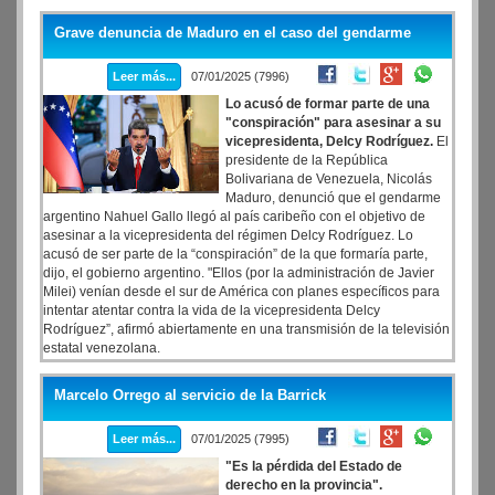
gobierno de Cambiemos
Grave denuncia de Maduro en el caso del gendarme
Leer más...
07/01/2025 (7996)
Lo acusó de formar parte de una
"conspiración" para asesinar a su
vicepresidenta, Delcy Rodríguez.
El
presidente de la República
Bolivariana de Venezuela, Nicolás
Maduro, denunció que el gendarme
argentino Nahuel Gallo llegó al país caribeño con el objetivo de
asesinar a la vicepresidenta del régimen Delcy Rodríguez. Lo
acusó de ser parte de la “conspiración” de la que formaría parte,
dijo, el gobierno argentino. "Ellos (por la administración de Javier
Milei) venían desde el sur de América con planes específicos para
intentar atentar contra la vida de la vicepresidenta Delcy
Rodríguez”, afirmó abiertamente en una transmisión de la televisión
estatal venezolana.
Marcelo Orrego al servicio de la Barrick
Leer más...
07/01/2025 (7995)
"Es la pérdida del Estado de
derecho en la provincia".