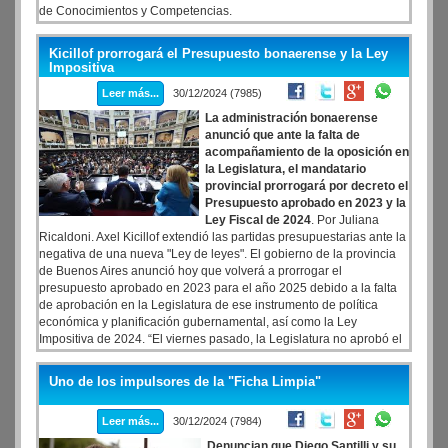
de Conocimientos y Competencias.
Kicillof prorrogará el Presupuesto bonaerense y la Ley
Impositiva
Leer más...
30/12/2024 (7985)
La administración bonaerense
anunció que ante la falta de
acompañamiento de la oposición en
la Legislatura, el mandatario
provincial prorrogará por decreto el
Presupuesto aprobado en 2023 y la
Ley Fiscal de 2024
. Por Juliana
Ricaldoni. Axel Kicillof extendió las partidas presupuestarias ante la
negativa de una nueva "Ley de leyes". El gobierno de la provincia
de Buenos Aires anunció hoy que volverá a prorrogar el
presupuesto aprobado en 2023 para el año 2025 debido a la falta
de aprobación en la Legislatura de ese instrumento de política
económica y planificación gubernamental, así como la Ley
Impositiva de 2024. “El viernes pasado, la Legislatura no aprobó el
presupuesto, la Ley Impositiva ni el endeudamiento”, manifestó el
ministro de Gobierno, Carlos Bianco, durante una conferencia de
Uno de los impulsores de la "Ficha Limpia"
prensa que encabezó en la Casa de Gobierno, en La Plata y añadió
que el paquete de leyes "no era de ajuste, ni de recorte, sino de
Leer más...
30/12/2024 (7984)
expansión y respondía a los recortes que nos hizo el gobierno
nacional".
Denuncian que Diego Santilli y su