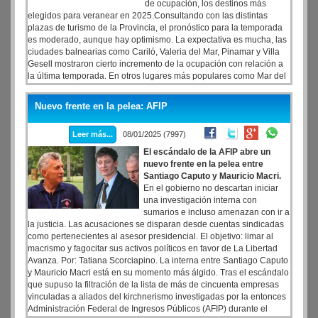
de ocupación, los destinos más
elegidos para veranear en 2025.Consultando con las distintas
plazas de turismo de la Provincia, el pronóstico para la temporada
es moderado, aunque hay optimismo. La expectativa es mucha, las
ciudades balnearias como Cariló, Valeria del Mar, Pinamar y Villa
Gesell mostraron cierto incremento de la ocupación con relación a
la última temporada. En otros lugares más populares como Mar del
Plata, el promedio de ocupación es del 65% para esta primera
quincena de enero”
Nuevo frente en la pelea: AFIP
Leer más...
08/01/2025 (7997)
El escándalo de la AFIP abre un
nuevo frente en la pelea entre
Santiago Caputo y Mauricio Macri.
En el gobierno no descartan iniciar
una investigación interna con
sumarios e incluso amenazan con ir a
la justicia. Las acusaciones se disparan desde cuentas sindicadas
como pertenecientes al asesor presidencial. El objetivo: limar al
macrismo y fagocitar sus activos políticos en favor de La Libertad
Avanza. Por: Tatiana Scorciapino. La interna entre Santiago Caputo
y Mauricio Macri está en su momento más álgido. Tras el escándalo
que supuso la filtración de la lista de más de cincuenta empresas
vinculadas a aliados del kirchnerismo investigadas por la entonces
Administración Federal de Ingresos Públicos (AFIP) durante el