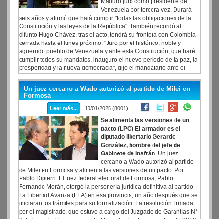
Maduro juró como presidente de
Venezuela por tercera vez. Durará
seis años y afirmó que hará cumplir "todas las obligaciones de la
Constitución y las leyes de la República". También recordó al
difunto Hugo Chávez. tras el acto, tendrá su frontera con Colombia
cerrada hasta el lunes próximo. "Juro por el histórico, noble y
aguerrido pueblo de Venezuela y ante esta Constitución, que haré
cumplir todos su mandatos, inauguro el nuevo periodo de la paz, la
prosperidad y la nueva democracia", dijo el mandatario ante el
presidente del Parlamento, el chavista Jorge Rodríguez.
Un juez cercano a Wado autorizó al partido de Milei en
Formosa
Leer más...
10/01/2025 (8001)
Se alimenta las versiones de un
pacto (LPO) El armador es el
diputado libertario Gerardo
González, hombre del jefe de
Gabinete de Insfrán
. Un juez
cercano a Wado autorizó al partido
de Milei en Formosa y alimenta las versiones de un pacto. Por
Pablo Dipierri. El juez federal electoral de Formosa, Pablo
Fernando Morán, otorgó la personería jurídica definitiva al partido
La Libertad Avanza (LLA) en esa provincia, un año después que se
iniciaran los trámites para su formalización. La resolución firmada
por el magistrado, que estuvo a cargo del Juzgado de Garantías N°