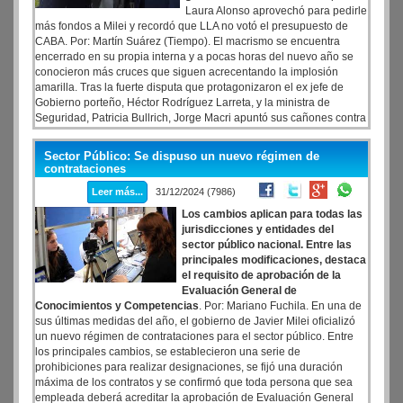
Laura Alonso aprovechó para pedirle
Aplicable solo para billeteras virtuales, en caso de
más fondos a Milei y recordó que LLA no votó el presupuesto de
transferencias bancarias o virtuales superiores a dicho
CABA. Por: Martín Suárez (Tiempo). El macrismo se encuentra
monto.
encerrado en su propia interna y a pocas horas del nuevo año se
conocieron más cruces que siguen acrecentando la implosión
amarilla. Tras la fuerte disputa que protagonizaron el ex jefe de
Gobierno porteño, Héctor Rodríguez Larreta, y la ministra de
Seguridad, Patricia Bullrich, Jorge Macri apuntó sus cañones contra
el ex intendente PRO al recordar que Larreta contaba con los
recursos necesarios para realizar las modificaciones carcelarias
Sector Público: Se dispuso un nuevo régimen de
que hubieran ayudado a contener la fuga de presos, pero señaló
contrataciones
que «tenía otras prioridades».
Leer más...
31/12/2024 (7986)
Los cambios aplican para todas las
jurisdicciones y entidades del
sector público nacional. Entre las
principales modificaciones, destaca
el requisito de aprobación de la
Evaluación General de
Conocimientos y Competencias
. Por: Mariano Fuchila. En una de
sus últimas medidas del año, el gobierno de Javier Milei oficializó
un nuevo régimen de contrataciones para el sector público. Entre
los principales cambios, se establecieron una serie de
prohibiciones para realizar designaciones, se fijó una duración
máxima de los contratos y se confirmó que toda persona que sea
empleada deberá acreditar la aprobación de Evaluación General