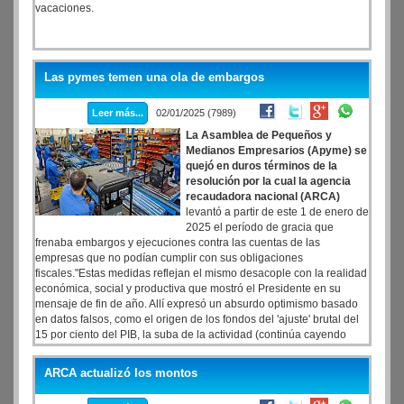
vacaciones.
Las pymes temen una ola de embargos
Leer más...
02/01/2025 (7989)
La Asamblea de Pequeños y
Medianos Empresarios (Apyme) se
quejó en duros términos de la
resolución por la cual la agencia
recaudadora nacional (ARCA)
levantó a partir de este 1 de enero de
2025 el período de gracia que
frenaba embargos y ejecuciones contra las cuentas de las
empresas que no podían cumplir con sus obligaciones
fiscales."Estas medidas reflejan el mismo desacople con la realidad
económica, social y productiva que mostró el Presidente en su
mensaje de fin de año. Allí expresó un absurdo optimismo basado
en datos falsos, como el origen de los fondos del 'ajuste' brutal del
15 por ciento del PIB, la suba de la actividad (continúa cayendo
comparada con 2023), la baja de la pobreza y el aumento del
consumo, estancado en bajísimos niveles y también muy por
ARCA actualizó los montos
debajo del año anterior", cuestionó el presidente de la entidad,
Carlos Ferrari.