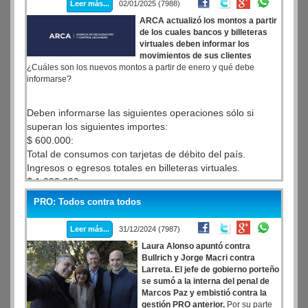
Leer más...
02/01/2025 (7988)
ARCA actualizó los montos a partir
de los cuales bancos y billeteras
virtuales deben informar los
movimientos de sus clientes
¿Cuáles son los nuevos montos a partir de enero y qué debe
informarse?
Deben informarse las siguientes operaciones sólo si
superan los siguientes importes:
$ 600.000:
Total de consumos con tarjetas de débito del país.
Ingresos o egresos totales en billeteras virtuales.
$ 1.000.000:
Total de acreditaciones bancarias registradas en el mes.
PRO: Todos contra todos
Total de depósitos a plazo constituidos en el mes.
Extracciones en efectivo en el país o en el exterior, por
Leer más...
31/12/2024 (7987)
ventanilla, cajero automático o cualquier otro medio.
Laura Alonso apuntó contra
Saldo final en cuentas bancarias al último día hábil de
Bullrich y Jorge Macri contra
cada mes.
Larreta. El jefe de gobierno porteño
Saldo final en billeteras virtuales al último día hábil de
se sumó a la interna del penal de
cada mes.
Marcos Paz y embistió contra la
$ 2.000.000:
gestión PRO anterior.
Por su parte