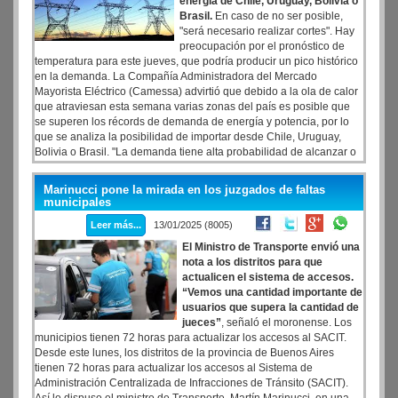
energía de Chile, Uruguay, Bolivia o
Brasil.
En caso de no ser posible,
"será necesario realizar cortes". Hay
preocupación por el pronóstico de
temperatura para este jueves, que podría producir un pico histórico
en la demanda. La Compañía Administradora del Mercado
Mayorista Eléctrico (Camessa) advirtió que debido a la ola de calor
que atraviesan esta semana varias zonas del país es posible que
se superen los récords de demanda de energía y potencia, por lo
que se analiza la posibilidad de importar desde Chile, Uruguay,
Bolivia o Brasil. "La demanda tiene alta probabilidad de alcanzar o
superar los récords vigentes de energía y potencia (597.7 GWh y
29.653 MW)", señaló Cammesa en su informe semanal.
Marinucci pone la mirada en los juzgados de faltas
municipales
Leer más...
13/01/2025 (8005)
El Ministro de Transporte envió una
nota a los distritos para que
actualicen el sistema de accesos.
“Vemos una cantidad importante de
usuarios que supera la cantidad de
jueces”
, señaló el moronense. Los
municipios tienen 72 horas para actualizar los accesos al SACIT.
Desde este lunes, los distritos de la provincia de Buenos Aires
tienen 72 horas para actualizar los accesos al Sistema de
Administración Centralizada de Infracciones de Tránsito (SACIT).