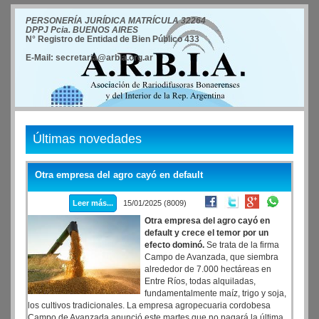
PERSONERÍA JURÍDICA MATRÍCULA 32264
DPPJ Pcia. BUENOS AIRES
N° Registro de Entidad de Bien Público 433
E-Mail: secretaria@arbia.org.ar
Últimas novedades
Otra empresa del agro cayó en default
Leer más...
15/01/2025 (8009)
Otra empresa del agro cayó en
default y crece el temor por un
efecto dominó.
Se trata de la firma
Campo de Avanzada, que siembra
alrededor de 7.000 hectáreas en
Entre Ríos, todas alquiladas,
fundamentalmente maíz, trigo y soja,
los cultivos tradicionales. La empresa agropecuaria cordobesa
Campo de Avanzada anunció este martes que no pagará la última