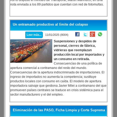
Así lo dispuso el ministro de Transporte, Martín Marinucci, en una
nota enviada a los 89 partidos que cuentan con red de fotomultas.
Un entramado productivo al límite del colapso
Leer más...
11/01/2025 (8004)
Suspensiones y despidos de
personal, cierres de fábrica,
vidrieras que reemplazan
producción local por importados y
un consumo en retirada.
Consecuencias de una política de
apertura comercial a contramano del resto del mundo.
Consecuencias de la apertura indiscriminada de importaciones. El
ingreso de importados no aumenta la competencia; sustituye
productos locales con consumo en caída. El modelo de apertura
importadora salvaje que gestiona Javier Milei a contramano del que
promueven países centrales se traduce en crisis sistémica para el
sector manufacturero y el del empleo.
Eliminación de las PASO, Ficha Limpia y Corte Suprema