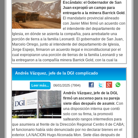
Escándalo: el Gobernador de San
Juan expropió un campo para
entregarlo a la minera Barrick Gold
.
El mandatario provincial alineado
con Javier Milei firmó un acuerdo con
el intendente del departamento de
Iglesia, en dónde se asienta la compañia, para arrebatarle una
porción de tierra a la familia Leonardi. El gobernador de San Juan,
Marcelo Orrego, junto al intendente del departamento de Iglesia,
Jorge Espejo, firmaron un acuerdo ilegal e inconstitucional por el
cual expropiaron una porción de tierras de la familia Leonardi y se
la entregaron a la compañía minera Barrick Gold, con la cual la
familia tiene una disputa legal de 20 años, la cual ganó dos veces,
pero el poder real parece no importarle la Justicia.
Andrés Vázquez, jefe de la DGI complicado
Leer más...
06/01/2025 (7994)
Andrés Vázquez, jefe de la DGI,
firmó un ascenso para su pareja
siete días después de asumir.
Con
una disposición interna que contó
solo con su firma, la promovió
salteando rangos intermedios para
que asumiera al frente de la Dirección Regional Centro II de CABA;
el funcionario había sido denunciado por no declarar bienes en el
exterior. LA NACION Hugo Alconada Mon. Siete días después de