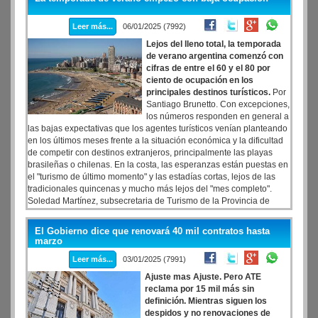
(OTBN) de la provincia de Salta que habilita desmontes en zonas
que antes estaban protegidas por ley.
Leer más...
06/01/2025 (7992)
Lejos del lleno total, la temporada
de verano argentina comenzó con
cifras de entre el 60 y el 80 por
ciento de ocupación en los
principales destinos turísticos.
Por
Santiago Brunetto. Con excepciones,
los números responden en general a
las bajas expectativas que los agentes turísticos venían planteando
en los últimos meses frente a la situación económica y la dificultad
de competir con destinos extranjeros, principalmente las playas
brasileñas o chilenas. En la costa, las esperanzas están puestas en
el "turismo de último momento" y las estadías cortas, lejos de las
tradicionales quincenas y mucho más lejos del "mes completo".
Soledad Martínez, subsecretaria de Turismo de la Provincia de
Buenos Aires, fue la primera funcionaria en dar una cifra
aproximada del panorama de inicio de temporada en los destinos
El Gobierno dice que renovará 40 mil contratos hasta
turísticos bonaerenses: “Hay un 60 o 70 por ciento de ocupación en
marzo
los lugares con playa, pero se espera un incremento hacia el fin de
Leer más...
03/01/2025 (7991)
semana”, dijo Martínez a Radio Provincia
Ajuste mas Ajuste. Pero ATE
reclama por 15 mil más sin
definición. Mientras siguen los
despidos y no renovaciones de