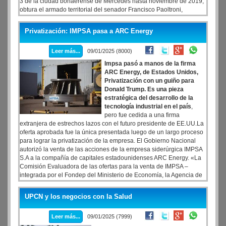
3 de la ciudad bonaerense de Mercedes hasta noviembre de 2019,
obtura el armado territorial del senador Francisco Paoltroni,
expulsado de la bancada que lidera Ezequiel Atauche y uno de los
pocos apoyos que le quedan a la vicepresidenta Victoria Villarruel.
Privatización: IMPSA pasa a ARC Energy
Leer más...
09/01/2025 (8000)
Impsa pasó a manos de la firma
ARC Energy, de Estados Unidos,
Privatización con un guiño para
Donald Trump. Es una pieza
estratégica del desarrollo de la
tecnología industrial en el país
,
pero fue cedida a una firma
extranjera de estrechos lazos con el futuro presidente de EE.UU.La
oferta aprobada fue la única presentada luego de un largo proceso
para lograr la privatización de la empresa. El Gobierno Nacional
autorizó la venta de las acciones de la empresa siderúrgica IMPSA
S.A a la compañía de capitales estadounidenses ARC Energy. «La
Comisión Evaluadora de las ofertas para la venta de IMPSA –
integrada por el Fondep del Ministerio de Economía, la Agencia de
Transformación de Empresas Públicas y la provincia de Mendoza –
resolvió recomendar la preadjudicación de las acciones de la
UPCN y los negocios con la Salud
compañía en poder del Estado nacional y provincial al consorcio
IAF cuyo socio principal es Arc Energy
Leer más...
09/01/2025 (7999)