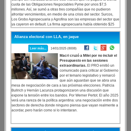
cuota de las Obligaciones Negociables Pyme por unos $7,5
millones. Así, se sumó a otras tres compañías que no pudieron
afrontar vencimientos, en medio de una crisis del sector. Surcos,
Los Grobo Agropecuaria y Agrofina son las empresas del sector que
ya cayeron en default. La firma agropecuaria había obtenido $25
millones en su momento (se lanzó la ON el 11 de enero de 2022) y
su último vencimiento, una cuota de $ 6,25 millones más intereses,
Alianza electoral con LLA, en jaque
era el próximo martes 21 de enero.
Leer más...
14/01/2025 (8008)
Macri cruzó a Milei por no incluir el
Presupuesto en las sesiones
extraordinarias.
El PRO emitió un
comunicado para criticar al Gobierno
por el temario legislativo y remarcó
que aún aguardan que se abra una
mesa de negociación de cara a las próximas elecciones. Patricia
Bullrich y Hernán Lacunza protagonizaron una discusión que
expone la tensión entre los bandos. Por Werner Pertot. El año 2025
verá una rareza de la política argentina: una negociación entre dos
sectores de derecha donde ninguno piensa que vayan realmente a
acordar, pero harán como si lo intentaran.