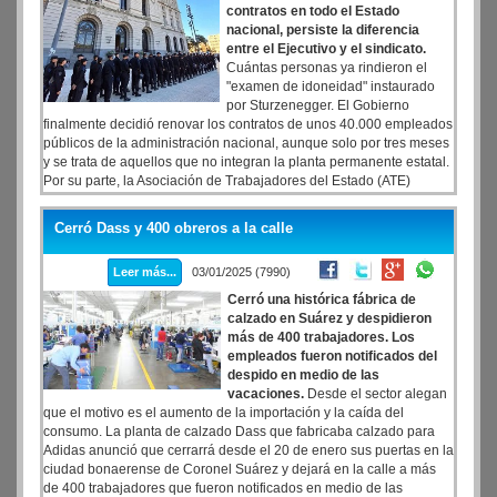
contratos en todo el Estado
nacional, persiste la diferencia
entre el Ejecutivo y el sindicato.
Cuántas personas ya rindieron el
"examen de idoneidad" instaurado
por Sturzenegger. El Gobierno
finalmente decidió renovar los contratos de unos 40.000 empleados
públicos de la administración nacional, aunque solo por tres meses
y se trata de aquellos que no integran la planta permanente estatal.
Por su parte, la Asociación de Trabajadores del Estado (ATE)
denunció que no son 40.000 sino más de 55.000 los empleados a
los que se les venció su contrato el 31 de diciembre. Desde que
Cerró Dass y 400 obreros a la calle
asumió, la gestión de Javier Milei viene renovando estas
contrataciones de forma precaria, cada tres meses.
Leer más...
03/01/2025 (7990)
Cerró una histórica fábrica de
calzado en Suárez y despidieron
más de 400 trabajadores. Los
empleados fueron notificados del
despido en medio de las
vacaciones.
Desde el sector alegan
que el motivo es el aumento de la importación y la caída del
consumo. La planta de calzado Dass que fabricaba calzado para
Adidas anunció que cerrarrá desde el 20 de enero sus puertas en la
ciudad bonaerense de Coronel Suárez y dejará en la calle a más
de 400 trabajadores que fueron notificados en medio de las