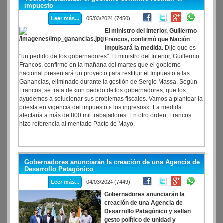
caídos” es paradójicamente el que está encabezando el proceso de
impuesto
desguace, ajuste y despidos en el Estado.
Leer más...
05/03/2024 (7450)
El ministro del Interior, Guillermo
Francos, confirmó que Nación
impulsará la medida.
Dijo que es
"un pedido de los gobernadores". El ministro del Interior, Guillermo
Francos, confirmó en la mañana del martes que el gobierno
nacional presentará un proyecto para restituir el Impuesto a las
Ganancias, eliminado durante la gestión de Sergio Massa. Según
Francos, se trata de «un pedido de los gobernadores, que los
ayudemos a solucionar sus problemas fiscales. Vamos a plantear la
puesta en vigencia del impuesto a los ingresos». La medida
afectaría a más de 800 mil trabajadores. En otro orden, Francos
hizo referencia al mentado Pacto de Mayo.
Gobernadores anunciarán la creación de una Agencia de
Desarrollo Patagónico
Leer más...
04/03/2024 (7449)
Gobernadores anunciarán la
creación de una Agencia de
Desarrollo Patagónico y sellan
gesto político de unidad y