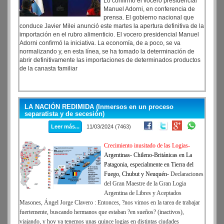
Lo confirmó el vocero presidencial
Manuel Adorni, en conferencia de
prensa. El gobierno nacional que
conduce Javier Milei anunció este martes la apertura definitiva de la
importación en el rubro alimenticio. El vocero presidencial Manuel
Adorni confirmó la iniciativa. La economía, de a poco, se va
normalizando y, en esta línea, se ha tomado la determinación de
abrir definitivamente las importaciones de determinados productos
de la canasta familiar
LA NACIÓN REDIMIDA (Inmersos en un proceso
separatista y de secesión)
Leer más...
11/03/2024 (7463)
Crecimiento inusitado de las Logias-
Argentinas- Chileno-Británicas en La
Patagonia, especialmente en Tierra del
Fuego, Chubut y Neuquén-
Declaraciones
del Gran Maestre de la Gran Logia
Argentina de Libres y Aceptados
Masones, Ángel Jorge Clavero : Entonces, ?nos vimos en la tarea de trabajar
fuertemente, buscando hermanos que estaban ?en sueños? (inactivos),
viajando, y hoy ya tenemos unas quince logias en distintas ciudades