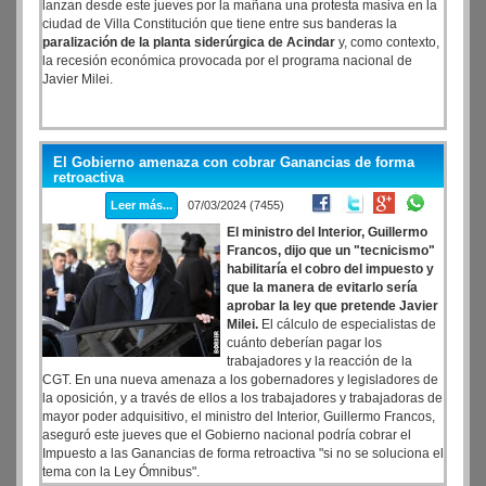
lanzan desde este jueves por la mañana una protesta masiva en la
ciudad de Villa Constitución que tiene entre sus banderas la
paralización de la planta siderúrgica de Acindar
y, como contexto,
la recesión económica provocada por el programa nacional de
Javier Milei.
El Gobierno amenaza con cobrar Ganancias de forma
retroactiva
Leer más...
07/03/2024 (7455)
El ministro del Interior, Guillermo
Francos, dijo que un "tecnicismo"
habilitaría el cobro del impuesto y
que la manera de evitarlo sería
aprobar la ley que pretende Javier
Milei.
El cálculo de especialistas de
cuánto deberían pagar los
trabajadores y la reacción de la
CGT. En una nueva amenaza a los gobernadores y legisladores de
la oposición, y a través de ellos a los trabajadores y trabajadoras de
mayor poder adquisitivo, el ministro del Interior, Guillermo Francos,
aseguró este jueves que el Gobierno nacional podría cobrar el
Impuesto a las Ganancias de forma retroactiva "si no se soluciona el
tema con la Ley Ómnibus".