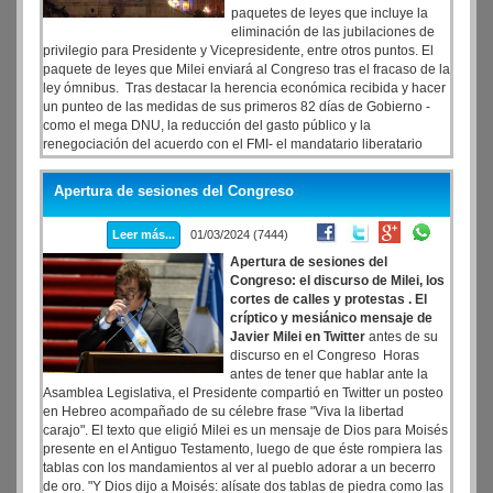
paquetes de leyes que incluye la
eliminación de las jubilaciones de
privilegio para Presidente y Vicepresidente, entre otros puntos. El
paquete de leyes que Milei enviará al Congreso tras el fracaso de la
ley ómnibus. Tras destacar la herencia económica recibida y hacer
un punteo de las medidas de sus primeros 82 días de Gobierno -
como el mega DNU, la reducción del gasto público y la
renegociación del acuerdo con el FMI- el mandatario liberatario
indicó que los "logros primerizos representan únicamente la
superficie de los grandes cambios que venimos a implementar en la
Apertura de sesiones del Congreso
Argentina".
Los principales puntos del paquete legislativo de Milei
:
Leer más...
01/03/2024 (7444)
Apertura de sesiones del
Congreso: el discurso de Milei, los
cortes de calles y protestas
. El
críptico y mesiánico mensaje de
Javier Milei en Twitter
antes de su
discurso en el Congreso Horas
antes de tener que hablar ante la
Asamblea Legislativa, el Presidente compartió en Twitter un posteo
en Hebreo acompañado de su célebre frase "Viva la libertad
carajo". El texto que eligió Milei es un mensaje de Dios para Moisés
presente en el Antiguo Testamento, luego de que éste rompiera las
tablas con los mandamientos al ver al pueblo adorar a un becerro
de oro. "Y Dios dijo a Moisés: alísate dos tablas de piedra como las