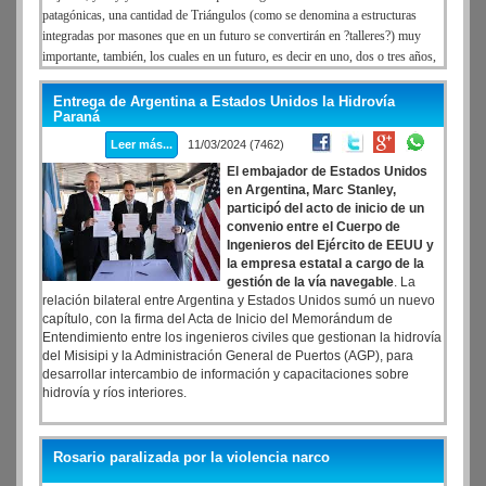
patagónicas, una cantidad de Triángulos (como se denomina a estructuras
integradas por masones que en un futuro se convertirán en ?talleres?) muy
importante, también, los cuales en un futuro, es decir en uno, dos o tres años,
se convertirán en logias?. Sumado a ello, puso en relieve que ?la masonería, en
la Patagonia, hoy está floreciente, .
Acuerdo de Madrid.
En 1989, cuando se
Entrega de Argentina a Estados Unidos la Hidrovía
Paraná
realiza una reunión preliminar en Madrid entre los representantes argentinos y
los ingleses.
Leer más...
11/03/2024 (7462)
Leer Completo:
El embajador de Estados Unidos
en Argentina, Marc Stanley,
participó del acto de inicio de un
convenio entre el Cuerpo de
Ingenieros del Ejército de EEUU y
la empresa estatal a cargo de la
gestión de la vía navegable
. La
relación bilateral entre Argentina y Estados Unidos sumó un nuevo
capítulo, con la firma del Acta de Inicio del Memorándum de
Entendimiento entre los ingenieros civiles que gestionan la hidrovía
del Misisipi y la Administración General de Puertos (AGP), para
desarrollar intercambio de información y capacitaciones sobre
hidrovía y ríos interiores.
Rosario paralizada por la violencia narco