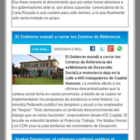
Esa frase resume el desconcierto que por estas horas atraviesa a
los gobernadores ante la -por ahora supuesta- convocatoria de la
Casa Rosada a una cumbre para este viernes, a la que finalmente
sólo sería invitado un grupo.
El Gobierno mandó a cerrar los Centros de Referencia
Leer más...
05/03/2024 (7451)
El Gobierno mandó a cerrar los
Centros de Referencia del
exMinisterio de Desarrollo
Social.La motosierra deja en la
calle a 600 trabajadores de Capital
Humano
. La medida afecta a las
oficinas descentralizadas que la
cartera social tenía en varias provincias, a través de la cuales se
implementaban los programas de asistencia a nivel federal. La
ministra Pettovello justificó los despidos y acusó a los empleados
de "ñoquis". "Solo demuestra un profundo desconocimiento del
trabajo que se venía haciendo", respondieron desde ATE Capital. El
recorte se extendió también al Potenciar Trabajo. Por Matías Ferrari.
Los CDR eran la pata territorial del exministerio de Desarrollo
Social en todo el país. El único ministerio que según prometió
Javier Milei iba a contar con "la billetera abierta para contener a los
Vuelve Ganancias: el gobierno confirmó restituir el