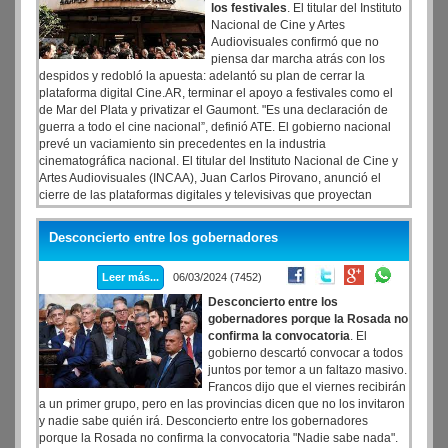
los festivales
. El titular del Instituto
Nacional de Cine y Artes
Audiovisuales confirmó que no
piensa dar marcha atrás con los
despidos y redobló la apuesta: adelantó su plan de cerrar la
plataforma digital Cine.AR, terminar el apoyo a festivales como el
de Mar del Plata y privatizar el Gaumont. "Es una declaración de
guerra a todo el cine nacional”, definió ATE. El gobierno nacional
prevé un vaciamiento sin precedentes en la industria
cinematográfica nacional. El titular del Instituto Nacional de Cine y
Artes Audiovisuales (INCAA), Juan Carlos Pirovano, anunció el
cierre de las plataformas digitales y televisivas que proyectan
películas nacionales, confirmó que no brindará más apoyos a
festivales de la industria cinematográfica nacional, venderá el
Desconcierto entre los gobernadores
histórico cine Gaumont y sumará más despidos a los 170
dispuestos en esa área.
Leer más...
06/03/2024 (7452)
Desconcierto entre los
gobernadores porque la Rosada no
confirma la convocatoria
. El
gobierno descartó convocar a todos
juntos por temor a un faltazo masivo.
Francos dijo que el viernes recibirán
a un primer grupo, pero en las provincias dicen que no los invitaron
y nadie sabe quién irá. Desconcierto entre los gobernadores
porque la Rosada no confirma la convocatoria "Nadie sabe nada".