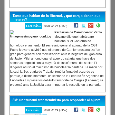
Tanto que hablan de la libertad, ¿qué carajo tienen que
meterse?
Leer más...
08/03/2024 (7458)
Paritarias de Camioneros:
Pablo
Moyano dijo que habrá paro
nacional si el Gobierno no
homologa el aumento. El secretario general adjunto de la CGT
Pablo Moyano advirtió que el gremio de Camioneros analiza “un
gran paro general con movilización” ante la negativa del gobierno
de Javier Milei a homologar el acuerdo salarial que hace dos
semanas negoció con la mayoría de las cámaras del sector. El
dirigente acusó al macrismo de boicotear la paritaria. La razón por
la cual la Secretaría de Trabajo frenó la firma del acuerdo es
porque, a último momento, un sector de la Federación Argentina de
Entidades Empresarios del Autotransporte de Cargas (Fedeeac) se
presentó ante la Justicia para impugnar lo resuelto en la paritaria.
8M: un tsunami transfeminista para responder al ajuste
Leer más...
08/03/2024 (7457)