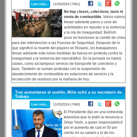
Leer más...
11/03/2024 (7461)
No hay clases, colectivos, taxis ni
venta de combustible
. Varios rubros
llevan adelante paros y cese de
actividades en repudio a la violencia
y la ola de inseguridad. Bullrich
puso en funciones al comité de crisis
para dar intervención a las Fuerzas de Seguridad. Después de lo
que significó la muerte del playero en Rosario, los trabajadores
llevan adelante este lunes medidas de fuerza en protesta contra la
inseguridad y la violencia del narcotráfico. En la jornada no habrá
clases, como así tampoco servicio de transporte de colectivos y
taxis. También se suman protestas con la suspensión de
abastecimiento de combustible en estaciones de servicio y la
recolección de residuos por la mañana de hoy.
Tras aumentarse el sueldo, Milei echó a su secretario de
Trabajo
Leer más...
11/03/2024 (7460)
El Presidente dijo en una entrevista
televisiva que le pidió la renuncia a
Omar Yasín, a quien responsabilizó
por el aumento de casi el 50 por
ciento en su salario y el de los