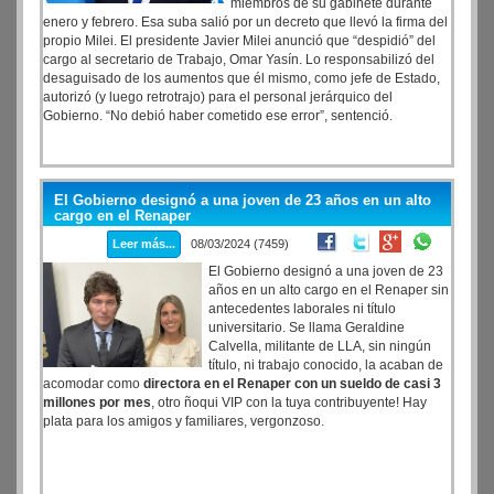
miembros de su gabinete durante
enero y febrero. Esa suba salió por un decreto que llevó la firma del
propio Milei. El presidente Javier Milei anunció que “despidió” del
cargo al secretario de Trabajo, Omar Yasín. Lo responsabilizó del
desaguisado de los aumentos que él mismo, como jefe de Estado,
autorizó (y luego retrotrajo) para el personal jerárquico del
Gobierno. “No debió haber cometido ese error”, sentenció.
El Gobierno designó a una joven de 23 años en un alto
cargo en el Renaper
Leer más...
08/03/2024 (7459)
El Gobierno designó a una joven de 23
años en un alto cargo en el Renaper sin
antecedentes laborales ni título
universitario. Se llama Geraldine
Calvella, militante de LLA, sin ningún
título, ni trabajo conocido, la acaban de
acomodar como
directora en el Renaper con un sueldo de casi 3
millones por mes
, otro ñoqui VIP con la tuya contribuyente! Hay
plata para los amigos y familiares, vergonzoso.