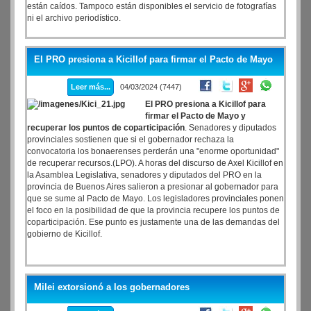
están caídos. Tampoco están disponibles el servicio de fotografías
ni el archivo periodístico.
El PRO presiona a Kicillof para firmar el Pacto de Mayo
Leer más...
04/03/2024 (7447)
El PRO presiona a Kicillof para
firmar el Pacto de Mayo y
recuperar los puntos de coparticipación
. Senadores y diputados
provinciales sostienen que si el gobernador rechaza la
convocatoria los bonaerenses perderán una "enorme oportunidad"
de recuperar recursos.(LPO). A horas del discurso de Axel Kicillof en
la Asamblea Legislativa, senadores y diputados del PRO en la
provincia de Buenos Aires salieron a presionar al gobernador para
que se sume al Pacto de Mayo. Los legisladores provinciales ponen
el foco en la posibilidad de que la provincia recupere los puntos de
coparticipación. Ese punto es justamente una de las demandas del
gobierno de Kicillof.
Milei extorsionó a los gobernadores