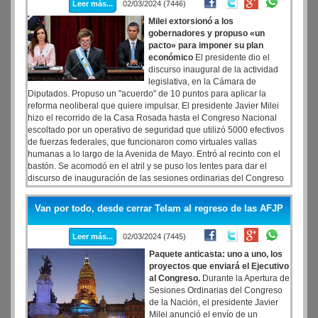
Leer más...
02/03/2024 (7446)
Milei extorsionó a los
gobernadores y propuso «un
pacto» para imponer su plan
económico
El presidente dio el
discurso inaugural de la actividad
legislativa, en la Cámara de
Diputados. Propuso un "acuerdo" de 10 puntos para aplicar la
reforma neoliberal que quiere impulsar. El presidente Javier Milei
hizo el recorrido de la Casa Rosada hasta el Congreso Nacional
escoltado por un operativo de seguridad que utilizó 5000 efectivos
de fuerzas federales, que funcionaron como virtuales vallas
humanas a lo largo de la Avenida de Mayo. Entró al recinto con el
bastón. Se acomodó en el atril y se puso los lentes para dar el
discurso de inauguración de las sesiones ordinarias del Congreso
Nacional. La mayoría del discurso de Milei repitió su particular
visión de la historia Argentina, en la que los últimos 100 fueron
Van por todo, desde cerrar Telam al regreso de las AFJP
todos cuesta abajo y en la que el siglo XIX es un tierra prometida a
la que hay que regresar.
Leer más...
02/03/2024 (7445)
Paquete anticasta: uno a uno, los
proyectos que enviará el Ejecutivo
al Congreso.
Durante la Apertura de
Sesiones Ordinarias del Congreso
de la Nación, el presidente Javier
Milei anunció el envío de un