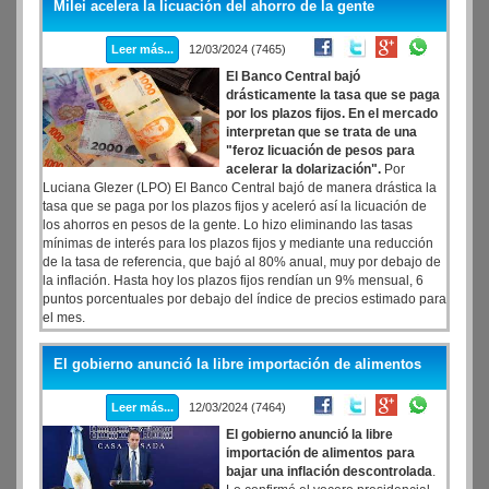
Milei acelera la licuación del ahorro de la gente
la sesión que pretendía votar un emplazamiento del proyecto del
Ejecutivo a comisiones.
Leer más...
12/03/2024 (7465)
El Banco Central bajó
drásticamente la tasa que se paga
por los plazos fijos. En el mercado
interpretan que se trata de una
"feroz licuación de pesos para
acelerar la dolarización".
Por
Luciana Glezer (LPO) El Banco Central bajó de manera drástica la
tasa que se paga por los plazos fijos y aceleró así la licuación de
los ahorros en pesos de la gente. Lo hizo eliminando las tasas
mínimas de interés para los plazos fijos y mediante una reducción
de la tasa de referencia, que bajó al 80% anual, muy por debajo de
la inflación. Hasta hoy los plazos fijos rendían un 9% mensual, 6
puntos porcentuales por debajo del índice de precios estimado para
el mes.
El gobierno anunció la libre importación de alimentos
Leer más...
12/03/2024 (7464)
El gobierno anunció la libre
importación de alimentos para
bajar una inflación descontrolada
.