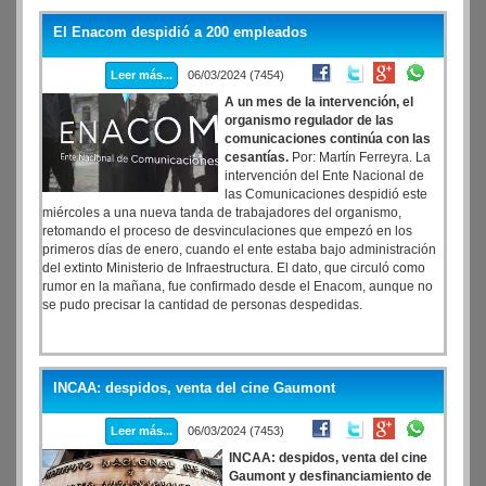
El Enacom despidió a 200 empleados
Leer más...
06/03/2024 (7454)
A un mes de la intervención, el
organismo regulador de las
comunicaciones continúa con las
cesantías.
Por: Martín Ferreyra. La
intervención del Ente Nacional de
las Comunicaciones despidió este
miércoles a una nueva tanda de trabajadores del organismo,
retomando el proceso de desvinculaciones que empezó en los
primeros días de enero, cuando el ente estaba bajo administración
del extinto Ministerio de Infraestructura. El dato, que circuló como
rumor en la mañana, fue confirmado desde el Enacom, aunque no
se pudo precisar la cantidad de personas despedidas.
INCAA: despidos, venta del cine Gaumont
Leer más...
06/03/2024 (7453)
INCAA: despidos, venta del cine
Gaumont y desfinanciamiento de