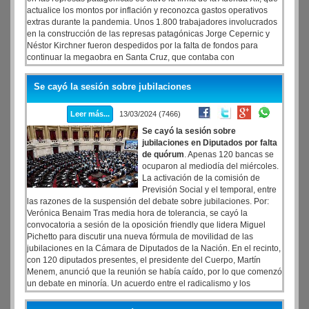
actualice los montos por inflación y reconozca gastos operativos
extras durante la pandemia. Unos 1.800 trabajadores involucrados
en la construcción de las represas patagónicas Jorge Cepernic y
Néstor Kirchner fueron despedidos por la falta de fondos para
continuar la megaobra en Santa Cruz, que contaba con
financiamiento externo.
Se cayó la sesión sobre jubilaciones
Leer más...
13/03/2024 (7466)
Se cayó la sesión sobre
jubilaciones en Diputados por falta
de quórum
. Apenas 120 bancas se
ocuparon al mediodía del miércoles.
La activación de la comisión de
Previsión Social y el temporal, entre
las razones de la suspensión del debate sobre jubilaciones. Por:
Verónica Benaim Tras media hora de tolerancia, se cayó la
convocatoria a sesión de la oposición friendly que lidera Miguel
Pichetto para discutir una nueva fórmula de movilidad de las
jubilaciones en la Cámara de Diputados de la Nación. En el recinto,
con 120 diputados presentes, el presidente del Cuerpo, Martín
Menem, anunció que la reunión se había caído, por lo que comenzó
un debate en minoría. Un acuerdo entre el radicalismo y los
libertarios de poner en marcha la comisión de Previsión Social este
mismo miércoles contribuyó al oficialismo para que no se concrete