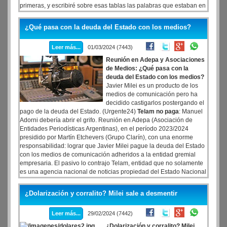
primeras, y escribiré sobre esas tablas las palabras que estaban en
las tablas primeras que quebraste?, dice el mensaje que compartió
el mandatario."No nos prestaremos a agresiones": la advertencia de
¿Qué pasa con la deuda del Estado con los medios?
UxP a Milei
Leer más...
01/03/2024 (7443)
Reunión en Adepa y Asociaciones
de Medios: ¿Qué pasa con la
deuda del Estado con los medios?
Javier Milei es un producto de los
medios de comunicación pero ha
decidido castigarlos postergando el
pago de la deuda del Estado. (Urgente24)
Telam no paga
: Manuel
Adorni debería abrir el grifo. Reunión en Adepa (Asociación de
Entidades Periodísticas Argentinas), en el período 2023/2024
presidido por Martín Etchevers (Grupo Clarín), con una enorme
responsabilidad: lograr que Javier Milei pague la deuda del Estado
con los medios de comunicación adheridos a la entidad gremial
empresaria. El pasivo lo contrajo Telam, entidad que no solamente
es una agencia nacional de noticias propiedad del Estado Nacional
sino que también es una agencia de publicidad que cursa las
pautas de propaganda del Ejecutivo y áreas vinculadas.
¿Dolarización y corralito? Milei sale a desmentir
Leer más...
29/02/2024 (7442)
¿Dolarización y corralito? Milei