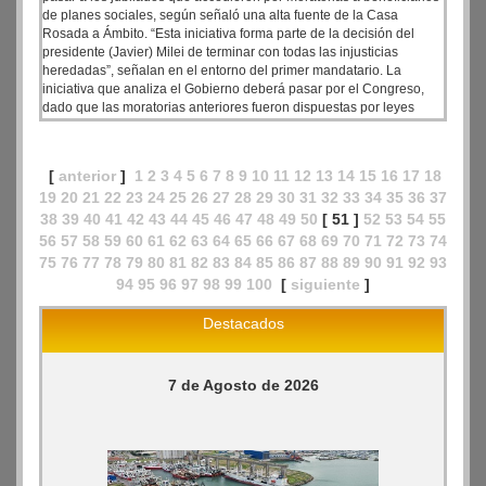
de planes sociales, según señaló una alta fuente de la Casa
Rosada a Ámbito. “Esta iniciativa forma parte de la decisión del
presidente (Javier) Milei de terminar con todas las injusticias
heredadas”, señalan en el entorno del primer mandatario. La
iniciativa que analiza el Gobierno deberá pasar por el Congreso,
dado que las moratorias anteriores fueron dispuestas por leyes
parlamentarias.
[
anterior
]
1
2
3
4
5
6
7
8
9
10
11
12
13
14
15
16
17
18
19
20
21
22
23
24
25
26
27
28
29
30
31
32
33
34
35
36
37
38
39
40
41
42
43
44
45
46
47
48
49
50
[ 51 ]
52
53
54
55
56
57
58
59
60
61
62
63
64
65
66
67
68
69
70
71
72
73
74
75
76
77
78
79
80
81
82
83
84
85
86
87
88
89
90
91
92
93
94
95
96
97
98
99
100
[
siguiente
]
Destacados
7 de Agosto de 2026