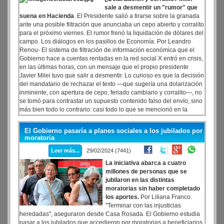
sale a desmentir un "rumor" que
suena en Hacienda
. El Presidente salió a tirarse sobre la granada
ante una posible filtración que anunciaba un cepo abierto y corralito
para el próximo viernes. El rumor frenó la liquidación de dólares del
campo. Los diálogos en los pasillos de Economía. Por Leandro
Renou- El sistema de filtración de información económica que el
Gobierno hace a cuentas rentadas en la red social X entró en crisis,
en las últimas horas, con un mensaje que el propio presidente
Javier Milei tuvo que salir a desmentir. Lo curioso es que la decisión
del mandatario de rechazar el texto —que sugería una dolarización
inminente, con apertura de cepo, feriado cambiario y corralito—, no
se tomó para contrastar un supuesto contenido falso del envío, sino
más bien todo lo contrario: casi todo lo que se mencionó en la
cuenta del usuario Emilio Raiden, un asesor informal de Milei en
materia económica, es tema de conversación no sólo en el
El Gobierno pasaría a planes sociales a los jubilados por
Ministerio de Hacienda, sino en conversaciones del propio
moratoria
presidente con el ministro de Economía, Luis Caputo.
Leer más...
29/02/2024 (7441)
La iniciativa abarca a cuatro
millones de personas que se
jubilaron en las distintas
moratorias sin haber completado
los aportes.
Por Liliana Franco.
"Terminar con las injusticias
heredadas", aseguraron desde Casa Rosada. El Gobierno estudia
pasar a los jubilados que accedieron por moratorias a beneficiarios