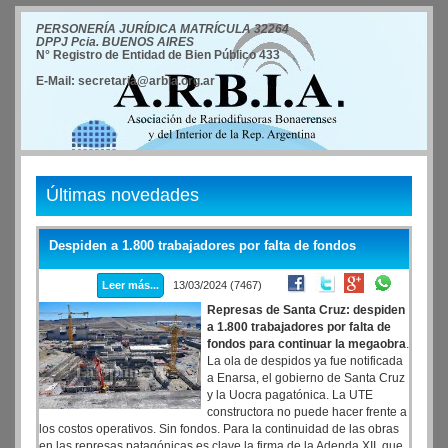
PERSONERÍA JURÍDICA MATRÍCULA 32264
DPPJ Pcia. BUENOS AIRES
N° Registro de Entidad de Bien Público 433
E-Mail: secretaria@arbia.org.ar
Últimas novedades
Despiden a 1.800 trabajadores por falta de fondos
Leer más...
13/03/2024 (7467)
Represas de Santa Cruz: despiden
a 1.800 trabajadores por falta de
fondos para continuar la megaobra
.
La ola de despidos ya fue notificada
a Enarsa, el gobierno de Santa Cruz
y la Uocra pagatónica. La UTE
constructora no puede hacer frente a
los costos operativos. Sin fondos. Para la continuidad de las obras
en las represas patagónicas es clave la firma de la Adenda XII, que