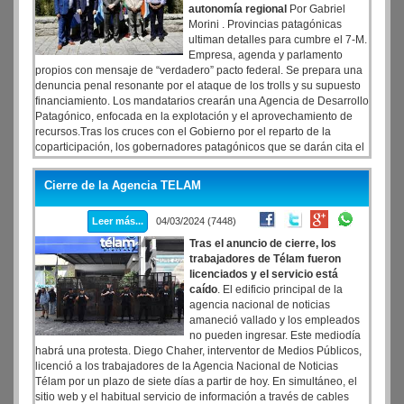
autonomía regional
Por Gabriel
Morini . Provincias patagónicas
ultiman detalles para cumbre el 7-M.
Empresa, agenda y parlamento
propios con mensaje de “verdadero” pacto federal. Se prepara una
denuncia penal resonante por el ataque de los trolls y su supuesto
financiamiento. Los mandatarios crearán una Agencia de Desarrollo
Patagónico, enfocada en la explotación y el aprovechamiento de
recursos.Tras los cruces con el Gobierno por el reparto de la
coparticipación, los gobernadores patagónicos que se darán cita el
próximo jueves 7 en una cumbre en Puerto Madryn, se alistan para
dar a conocer un anuncio que excede, por mucho, una mera señal
Cierre de la Agencia TELAM
política de unidad.
Leer más...
04/03/2024 (7448)
Tras el anuncio de cierre, los
trabajadores de Télam fueron
licenciados y el servicio está
caído
. El edificio principal de la
agencia nacional de noticias
amaneció vallado y los empleados
no pueden ingresar. Este mediodía
habrá una protesta. Diego Chaher, interventor de Medios Públicos,
licenció a los trabajadores de la Agencia Nacional de Noticias
Télam por un plazo de siete días a partir de hoy. En simultáneo, el
sitio web y el habitual servicio de información a través de cables