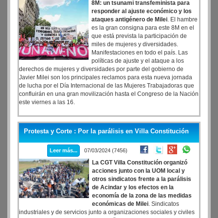
8M: un tsunami transfeminista para
responder al ajuste económico y los
ataques antigénero de Milei
. El hambre
es la gran consigna para este 8M en el
que está prevista la participación de
miles de mujeres y diversidades.
Manifestaciones en todo el país. Las
políticas de ajuste y el ataque a los
derechos de mujeres y diversidades por parte del gobierno de
Javier Milei son los principales reclamos para esta nueva jornada
de lucha por el Día Internacional de las Mujeres Trabajadoras que
confluirán en una gran movilización hasta el Congreso de la Nación
este viernes a las 16.
Protesta y Corte : Por la parálisis en Villa Constitución
Leer más...
07/03/2024 (7456)
La CGT Villa Constitución organizó
acciones junto con la UOM local y
otros sindicatos frente a la parálisis
de Acindar y los efectos en la
economía de la zona de las medidas
económicas de Milei
. Sindicatos
industriales y de servicios junto a organizaciones sociales y civiles