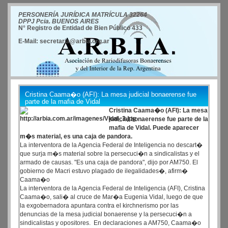
PERSONERÍA JURÍDICA MATRÍCULA 32264
DPPJ Pcia. BUENOS AIRES
N° Registro de Entidad de Bien Público 433
E-Mail: secretaria@arbia.org.ar
Cristina Caama�o (AFI): La mesa judicial bonaerense fue
parte de la mafia de Vidal
Cristina Caama�o (AFI): La mesa
judicial bonaerense fue parte de la
mafia de Vidal. Puede aparecer
m�s material, es una caja de pandora.
La interventora de la Agencia Federal de Inteligencia no descart�
que surja m�s material sobre la persecuci�n a sindicalistas y el
armado de causas. "Es una caja de pandora", dijo por AM750. El
gobierno de Macri estuvo plagado de ilegalidades�, afirm�
Caama�o
La interventora de la Agencia Federal de Inteligencia (AFI), Cristina
Caama�o, sali� al cruce de Mar�a Eugenia Vidal, luego de que
la exgobernadora apuntara contra el kirchnerismo por las
denuncias de la mesa judicial bonaerense y la persecuci�n a
sindicalistas y opositores. En declaraciones a AM750, Caama�o