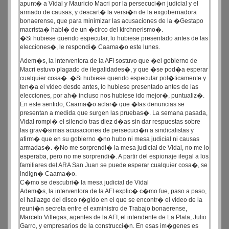
apunt� a Vidal y Mauricio Macri por la persecuci�n judicial y el
armado de causas, y descart� la versi�n de la exgobernadora
bonaerense, que para minimizar las acusaciones de la �Gestapo
macrista� habl� de un �circo del kirchnerismo�.
�Si hubiese querido especular, lo hubiese presentado antes de las
elecciones�, le respondi� Caama�o este lunes.
Adem�s, la interventora de la AFI sostuvo que �el gobierno de
Macri estuvo plagado de ilegalidades�, y que �se pod�a esperar
cualquier cosa�. �Si hubiese querido especular pol�ticamente y
ten�a el video desde antes, lo hubiese presentado antes de las
elecciones, por ah� incluso nos hubiese ido mejor�, puntualiz�.
En este sentido, Caama�o aclar� que �las denuncias se
presentan a medida que surgen las pruebas�. La semana pasada,
Vidal rompi� el silencio tras diez d�as sin dar respuestas sobre
las grav�simas acusaciones de persecuci�n a sindicalistas y
afirm� que en su gobierno �no hubo ni mesa judicial ni causas
armadas�. �No me sorprendi� la mesa judicial de Vidal, no me lo
esperaba, pero no me sorprendi�. A partir del espionaje ilegal a los
familiares del ARA San Juan se puede esperar cualquier cosa�, se
indign� Caama�o.
C�mo se descubri� la mesa judicial de Vidal
Adem�s, la interventora de la AFI explic� c�mo fue, paso a paso,
el hallazgo del disco r�gido en el que se encontr� el video de la
reuni�n secreta entre el exministro de Trabajo bonaerense,
Marcelo Villegas, agentes de la AFI, el intendente de La Plata, Julio
Garro, y empresarios de la construcci�n. En esas im�genes es