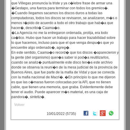
que Villegas pronuncia la triste y ya c�lebre frase de armar una
�Gestapo, una fuerza para terminar con todos los gremios�.
�Cuando llegamos sacamos los discos duros a todas las
computadoras, todos los discos se revisaron, se analizaron, m�s o
menos r�pido de acuerdo a todo el otro trabajo que hab�a que
hacer�, describi� Caama�o.
�La Agencia no me la entregaron ordenada, prolija, era todo
ca�tico. Hubo que hacer un trabajo para hacer trazabilidad sobre
lo que hacemos, incluso para que el que venga despu�s que yo
encuentre algo ordenado�, agreg�.
En este sentido, Caama�o record� que los discos �aparecieron y
la gente (del organismo) quer�a saber si pod�a reutilizarlos,
cuando se analiz� puntualmente este disco ten�a este archivo
donde se observa la reuni�n de la mesa judicial de la provincia de
Buenos Aires, que fue parte de la mafia de Vidal y que se conecta
con la mafia nacional de Macri�. �En principio lo que me dijeron
es que las c�maras fueron colocadas por la AFI, que no tienen
cable, que tienen una memoria, que graba. Evidentemente debe
tener el audio. Puede aparecer m�s material, es una caja de
pandora�, sintetiz�.
Volver
10/01/2022 (5735)