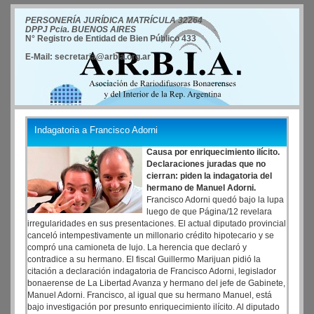
PERSONERÍA JURÍDICA MATRÍCULA 32264
DPPJ Pcia. BUENOS AIRES
N° Registro de Entidad de Bien Público 433
E-Mail: secretaria@arbia.org.ar
Indagatoria a Francisco Adorni
Causa por enriquecimiento ilícito.
Declaraciones juradas que no
cierran: piden la indagatoria del
hermano de Manuel Adorni.
Francisco Adorni quedó bajo la lupa
luego de que Página/12 revelara
irregularidades en sus presentaciones. El actual diputado provincial
canceló intempestivamente un millonario crédito hipotecario y se
compró una camioneta de lujo. La herencia que declaró y
contradice a su hermano. El fiscal Guillermo Marijuan pidió la
citación a declaración indagatoria de Francisco Adorni, legislador
bonaerense de La Libertad Avanza y hermano del jefe de Gabinete,
Manuel Adorni. Francisco, al igual que su hermano Manuel, está
bajo investigación por presunto enriquecimiento ilícito. Al diputado