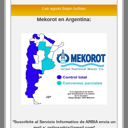
Las aguas bajan turbias
Mekorot en Argentina:
*Suscribite al Servicio Informativo de ARBIA envia un
mail a: radiosarbia@gmail.com*