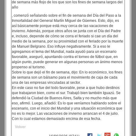
de semana más flojo de los que son los fines de semana largos del
año
, comenzó señalando sobre el fin de semana del Día del Paso a la
Inmortalidad del General Martín Miguel de Güemes. Esto, dijo, es
así básicamente porque está muy cerca de las vacaciones de
invierno. Además, porque otros años se junta con el Día del Padre
e, incluso, depende de cómo se corra el feriado si cae un día del
medio de la semana, por su proximidad con el feriado por la muerte
de Manuel Belgrano. Eso influye negativamente. Si a eso le
agregamos el tema del Mundial, nada ayudó para un escenario
favorable, aseguró, apuntando contra el torneo de fútbol que, en
algún punto, puede generar en algunas personas un ánimo menos
propenso al turismo.
Sobre lo que dejó el fin de semana, dijo: En lo económico, los fines
de semana son un bálsamo para el movimiento de caja de cada
una de las empresas vinculadas al sector.
En este caso no fue del todo favorable, pese a que hubo destinos
que trabajaron bien, como el sur. Trabajó bien también Iguazú. Se
defendió la Ciudad de Buenos Aires, Salta y no mucho más que
eso, afirmó. Luego, añadió: Es lo que veníamos hablando sobre el
escenario, con el inicio del Mundial y una situación económica que
no es lo mejor. Las vacaciones de invierno arrancan el 4 de julio.
Con lo cual estamos demasiado encima de esa fecha.
Volver