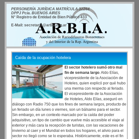
PERSONERÍA JURÍDICA MATRÍCULA 32264
DPPJ Pcia. BUENOS AIRES
N° Registro de Entidad de Bien Público 433
E-Mail: secretaria@arbia.org.ar
Caída de la ocupación hotelera
El sector hotelero sumó otro mal
fin de semana largo
. Aldo Elías,
vicepresidente de la Asociación de
Hoteles, quien explicó por qué hubo
una merma con respecto al feriado.
El vicepresidente de la Asociación
de Hoteles, Aldo Elías, aseguró en
diálogo con Radio 750 que los fines de semana largos, producto de
un feriado un día lunes o viernes, son un bálsamo para el sector.
Sin embargo, en un contexto marcado por la caída del poder
adquisitivo, un tipo de cambio que vuelve más accesible el viaje al
exterior y más cara la recepción de turistas, con las vacaciones de
invierno al caer y el Mundial en todos los hogares, el alivio para el
sector no llegó como se lo esperaba. Históricamente, este es el fin