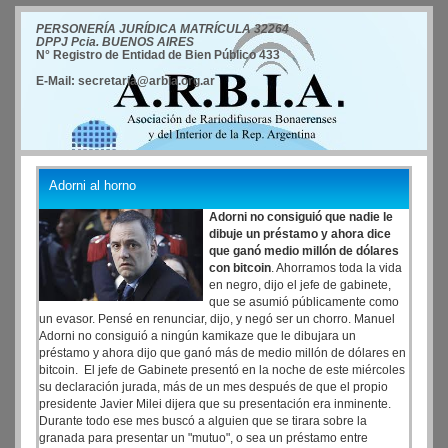
PERSONERÍA JURÍDICA MATRÍCULA 32264
DPPJ Pcia. BUENOS AIRES
N° Registro de Entidad de Bien Público 433
E-Mail: secretaria@arbia.org.ar
Adorni al horno
Adorni no consiguió que nadie le
dibuje un préstamo y ahora dice
que ganó medio millón de dólares
con bitcoin
. Ahorramos toda la vida
en negro, dijo el jefe de gabinete,
que se asumió públicamente como
un evasor. Pensé en renunciar, dijo, y negó ser un chorro. Manuel
Adorni no consiguió a ningún kamikaze que le dibujara un
préstamo y ahora dijo que ganó más de medio millón de dólares en
bitcoin. El jefe de Gabinete presentó en la noche de este miércoles
su declaración jurada, más de un mes después de que el propio
presidente Javier Milei dijera que su presentación era inminente.
Durante todo ese mes buscó a alguien que se tirara sobre la
granada para presentar un "mutuo", o sea un préstamo entre