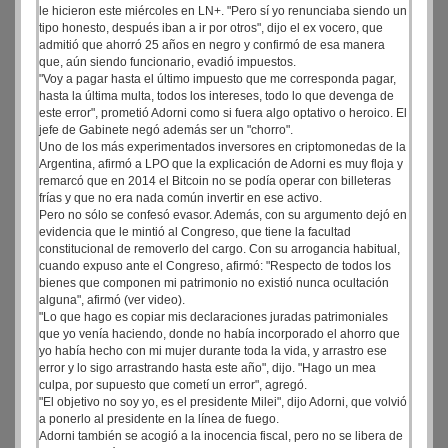
le hicieron este miércoles en LN+. "Pero sí yo renunciaba siendo un
tipo honesto, después iban a ir por otros", dijo el ex vocero, que
admitió que ahorró 25 años en negro y confirmó de esa manera
que, aún siendo funcionario, evadió impuestos.
"Voy a pagar hasta el último impuesto que me corresponda pagar,
hasta la última multa, todos los intereses, todo lo que devenga de
este error", prometió Adorni como si fuera algo optativo o heroico. El
jefe de Gabinete negó además ser un "chorro".
Uno de los más experimentados inversores en criptomonedas de la
Argentina, afirmó a LPO que la explicación de Adorni es muy floja y
remarcó que en 2014 el Bitcoin no se podía operar con billeteras
frías y que no era nada común invertir en ese activo.
Pero no sólo se confesó evasor. Además, con su argumento dejó en
evidencia que le mintió al Congreso, que tiene la facultad
constitucional de removerlo del cargo. Con su arrogancia habitual,
cuando expuso ante el Congreso, afirmó: "Respecto de todos los
bienes que componen mi patrimonio no existió nunca ocultación
alguna", afirmó (ver video).
"Lo que hago es copiar mis declaraciones juradas patrimoniales
que yo venía haciendo, donde no había incorporado el ahorro que
yo había hecho con mi mujer durante toda la vida, y arrastro ese
error y lo sigo arrastrando hasta este año", dijo. "Hago un mea
culpa, por supuesto que cometí un error", agregó.
"El objetivo no soy yo, es el presidente Milei", dijo Adorni, que volvió
a ponerlo al presidente en la línea de fuego.
Adorni también se acogió a la inocencia fiscal, pero no se libera de