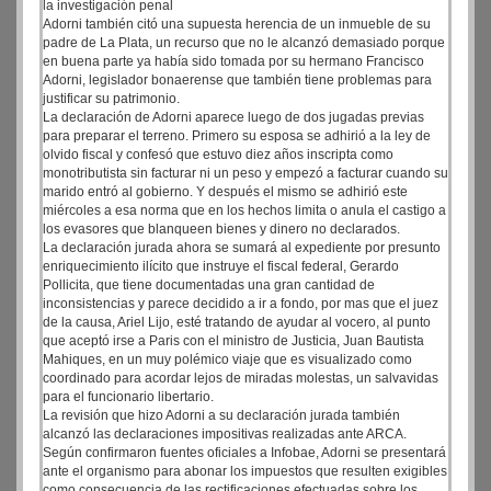
la investigación penal
Adorni también citó una supuesta herencia de un inmueble de su
padre de La Plata, un recurso que no le alcanzó demasiado porque
en buena parte ya había sido tomada por su hermano Francisco
Adorni, legislador bonaerense que también tiene problemas para
justificar su patrimonio.
La declaración de Adorni aparece luego de dos jugadas previas
para preparar el terreno. Primero su esposa se adhirió a la ley de
olvido fiscal y confesó que estuvo diez años inscripta como
monotributista sin facturar ni un peso y empezó a facturar cuando su
marido entró al gobierno. Y después el mismo se adhirió este
miércoles a esa norma que en los hechos limita o anula el castigo a
los evasores que blanqueen bienes y dinero no declarados.
La declaración jurada ahora se sumará al expediente por presunto
enriquecimiento ilícito que instruye el fiscal federal, Gerardo
Pollicita, que tiene documentadas una gran cantidad de
inconsistencias y parece decidido a ir a fondo, por mas que el juez
de la causa, Ariel Lijo, esté tratando de ayudar al vocero, al punto
que aceptó irse a Paris con el ministro de Justicia, Juan Bautista
Mahiques, en un muy polémico viaje que es visualizado como
coordinado para acordar lejos de miradas molestas, un salvavidas
para el funcionario libertario.
La revisión que hizo Adorni a su declaración jurada también
alcanzó las declaraciones impositivas realizadas ante ARCA.
Según confirmaron fuentes oficiales a Infobae, Adorni se presentará
ante el organismo para abonar los impuestos que resulten exigibles
como consecuencia de las rectificaciones efectuadas sobre los