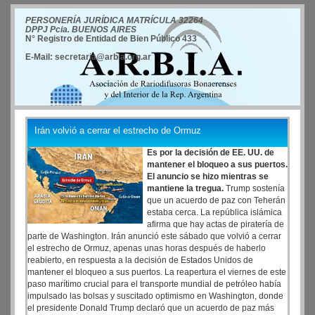
PERSONERÍA JURÍDICA MATRÍCULA 32264
DPPJ Pcia. BUENOS AIRES
N° Registro de Entidad de Bien Público 433
E-Mail: secretaria@arbia.org.ar
Irán volvió a cerrar el estrecho de Ormuz
Es por la decisión de EE. UU. de
mantener el bloqueo a sus puertos.
El anuncio se hizo mientras se
mantiene la tregua.
Trump sostenía
que un acuerdo de paz con Teherán
estaba cerca. La república islámica
afirma que hay actas de piratería de
parte de Washington. Irán anunció este sábado que volvió a cerrar
el estrecho de Ormuz, apenas unas horas después de haberlo
reabierto, en respuesta a la decisión de Estados Unidos de
mantener el bloqueo a sus puertos. La reapertura el viernes de este
paso marítimo crucial para el transporte mundial de petróleo había
impulsado las bolsas y suscitado optimismo en Washington, donde
el presidente Donald Trump declaró que un acuerdo de paz más