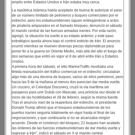
amplio entre Estados Unidos e Irán estaba muy cerca.
La república islámica había aceptado de buena fe autorizar el paso
de un número limitado de petroleros y buques comerciales por el
estrecho, pero los estadounidenses siguen entregándose a actos
de piratería amparados en el llamado bloqueo, denunció el sábado
el mando central de las fuerzas armadas iraníes. Por esta razón,
agregó, la situación ha vuelto a su estado anterior, y este paso
estratégico queda ahora bajo el control estricto de Irán. El anuncio
ocurrió mientras se mueven diversas piezas diplomáticas para
poner fin a la guerra en Oriente Medio, más allá del alto el fuego de
dos semanas que entró en vigor el 8 de abril entre Irán y Estados
Unidos.
A primera hora del sábado, el sitio MarineTraffic mostraba una
tímida reanudación del tráfico comercial en el estrecho: circulaban
algo más de una decena de buques, varios de ellos petroleros, pero
hacia las 9 de la mañana al menos dos parecían dar media vuelta.
Un crucero, el Celestyal Discovery, cruzó la vía marítima sin
pasajeros para unir Dubái con Mascate, una primicia vez desde el
inicio de las hostilidades el 28 de febrero, según la misma fuente.
Tras el anuncio iraní de la reapertura del estrecho, el presidente
Donald Trump afirmó que el bloqueo estadounidense de los
puertos iraníes seguiría totalmente en vigor hasta el final de las
negociaciones, y que continuaría si no se alcanzaba ningún
acuerdo. Desde el comienzo del bloqueo, 21 buques han acatado
las órdenes de las fuerzas estadounidenses de dar media vuelta y
regresar a Irán”, indicó el sábado en X el mando central