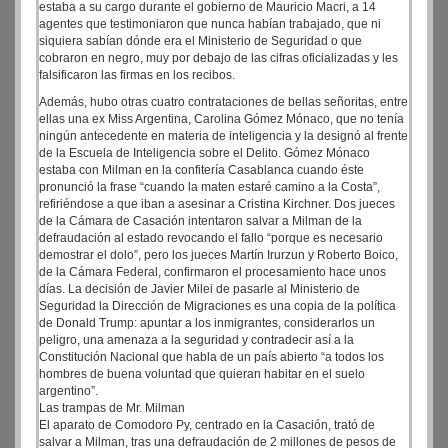
estaba a su cargo durante el gobierno de Mauricio Macri, a 14
agentes que testimoniaron que nunca habían trabajado, que ni
siquiera sabían dónde era el Ministerio de Seguridad o que
cobraron en negro, muy por debajo de las cifras oficializadas y les
falsificaron las firmas en los recibos.
Además, hubo otras cuatro contrataciones de bellas señoritas, entre
ellas una ex Miss Argentina, Carolina Gómez Mónaco, que no tenía
ningún antecedente en materia de inteligencia y la designó al frente
de la Escuela de Inteligencia sobre el Delito. Gómez Mónaco
estaba con Milman en la confitería Casablanca cuando éste
pronunció la frase “cuando la maten estaré camino a la Costa”,
refiriéndose a que iban a asesinar a Cristina Kirchner. Dos jueces
de la Cámara de Casación intentaron salvar a Milman de la
defraudación al estado revocando el fallo “porque es necesario
demostrar el dolo”, pero los jueces Martín Irurzun y Roberto Boico,
de la Cámara Federal, confirmaron el procesamiento hace unos
días. La decisión de Javier Milei de pasarle al Ministerio de
Seguridad la Dirección de Migraciones es una copia de la política
de Donald Trump: apuntar a los inmigrantes, considerarlos un
peligro, una amenaza a la seguridad y contradecir así a la
Constitución Nacional que habla de un país abierto “a todos los
hombres de buena voluntad que quieran habitar en el suelo
argentino”.
Las trampas de Mr. Milman
El aparato de Comodoro Py, centrado en la Casación, trató de
salvar a Milman, tras una defraudación de 2 millones de pesos de