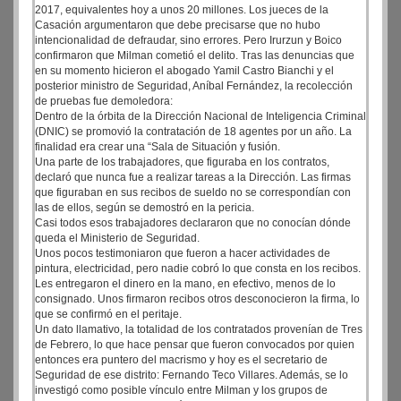
2017, equivalentes hoy a unos 20 millones. Los jueces de la
Casación argumentaron que debe precisarse que no hubo
intencionalidad de defraudar, sino errores. Pero Irurzun y Boico
confirmaron que Milman cometió el delito. Tras las denuncias que
en su momento hicieron el abogado Yamil Castro Bianchi y el
posterior ministro de Seguridad, Aníbal Fernández, la recolección
de pruebas fue demoledora:
Dentro de la órbita de la Dirección Nacional de Inteligencia Criminal
(DNIC) se promovió la contratación de 18 agentes por un año. La
finalidad era crear una “Sala de Situación y fusión.
Una parte de los trabajadores, que figuraba en los contratos,
declaró que nunca fue a realizar tareas a la Dirección. Las firmas
que figuraban en sus recibos de sueldo no se correspondían con
las de ellos, según se demostró en la pericia.
Casi todos esos trabajadores declararon que no conocían dónde
queda el Ministerio de Seguridad.
Unos pocos testimoniaron que fueron a hacer actividades de
pintura, electricidad, pero nadie cobró lo que consta en los recibos.
Les entregaron el dinero en la mano, en efectivo, menos de lo
consignado. Unos firmaron recibos otros desconocieron la firma, lo
que se confirmó en el peritaje.
Un dato llamativo, la totalidad de los contratados provenían de Tres
de Febrero, lo que hace pensar que fueron convocados por quien
entonces era puntero del macrismo y hoy es el secretario de
Seguridad de ese distrito: Fernando Teco Villares. Además, se lo
investigó como posible vínculo entre Milman y los grupos de