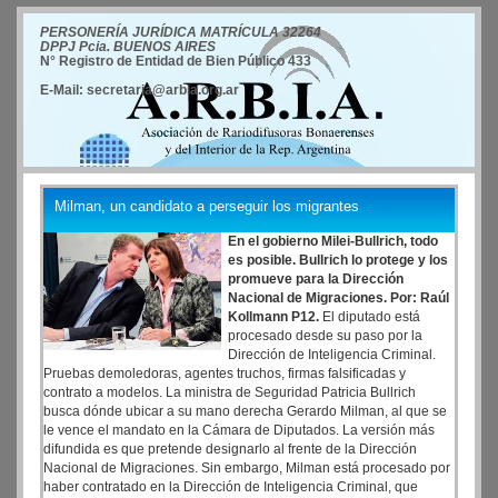
PERSONERÍA JURÍDICA MATRÍCULA 32264
DPPJ Pcia. BUENOS AIRES
N° Registro de Entidad de Bien Público 433
E-Mail: secretaria@arbia.org.ar
Milman, un candidato a perseguir los migrantes
En el gobierno Milei-Bullrich, todo
es posible. Bullrich lo protege y los
promueve para la Dirección
Nacional de Migraciones. Por: Raúl
Kollmann P12.
El diputado está
procesado desde su paso por la
Dirección de Inteligencia Criminal.
Pruebas demoledoras, agentes truchos, firmas falsificadas y
contrato a modelos. La ministra de Seguridad Patricia Bullrich
busca dónde ubicar a su mano derecha Gerardo Milman, al que se
le vence el mandato en la Cámara de Diputados. La versión más
difundida es que pretende designarlo al frente de la Dirección
Nacional de Migraciones. Sin embargo, Milman está procesado por
haber contratado en la Dirección de Inteligencia Criminal, que