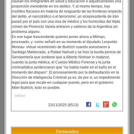
causan los inmigrantes en salud y educación o adjudicándoles una
proporción inexistente en los delitos. Y, al mismo tiempo, hay
insólitos fracasos en materia de resguardo de las fronteras respecto
del delito, el narcotráfico o el terrorismo: un vicepresidente de Irán
paseó por el país con una visa de médico y los homicidas del triple
crimen de Florencio Varela entraron y salieron de la Argentina sin
problema alguno.
En ese lugar trascendente quieren poner ahora a Milman,
procesado, y -como señaló en su momento el diputado Leopoldo
Moreau- virtual viceministro de Bullrich cuando asesinaron a
Santiago Maldonado, a Rafael Nahuel y se hizo la burda pericia de
Gendarmería que sostiene que a Alberto Nisman lo mataron,
cuando la junta médica, el Cuerpo Médico Forense y la junta
criminalística sentenciaron que “no había nadie en el baño en el
momento del disparo”. El procesamiento por la defraudación en la
Dirección de Inteligencia Criminal ya es, de por sí, un impedimento
legal para que recale en cualquier puesto, pero en el gobierno
Milei-Bullrich, todo es posible.
Volver
23/11/2025 (8513)
Destacados