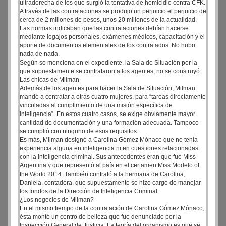
ultraderecha de los que surgió la tentativa de homicidio contra CFK.
A través de las contrataciones se produjo un perjuicio el perjuicio de
cerca de 2 millones de pesos, unos 20 millones de la actualidad.
Las normas indicaban que las contrataciones debían hacerse
mediante legajos personales, exámenes médicos, capacitación y el
aporte de documentos elementales de los contratados. No hubo
nada de nada.
Según se menciona en el expediente, la Sala de Situación por la
que supuestamente se contrataron a los agentes, no se construyó.
Las chicas de Milman
Además de los agentes para hacer la Sala de Situación, Milman
mandó a contratar a otras cuatro mujeres, para “tareas directamente
vinculadas al cumplimiento de una misión específica de
inteligencia”. En estos cuatro casos, se exige obviamente mayor
cantidad de documentación y una formación adecuada. Tampoco
se cumplió con ninguno de esos requisitos.
Es más, Milman designó a Carolina Gómez Mónaco que no tenía
experiencia alguna en inteligencia ni en cuestiones relacionadas
con la inteligencia criminal. Sus antecedentes eran que fue Miss
Argentina y que representó al país en el certamen Miss Modelo of
the World 2014. También contrató a la hermana de Carolina,
Daniela, contadora, que supuestamente se hizo cargo de manejar
los fondos de la Dirección de Inteligencia Criminal.
¿Los negocios de Milman?
En el mismo tiempo de la contratación de Carolina Gómez Mónaco,
ésta montó un centro de belleza que fue denunciado por la
Inspección General de Justicia. La teoría del organismo es que se