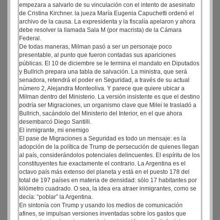
empezara a salvarlo de su vinculación con el intento de asesinato
de Cristina Kirchner. la jueza María Eugenia Capuchetti ordenó el
archivo de la causa. La expresidenta y la fiscalía apelaron y ahora
debe resolver la llamada Sala M (por macrista) de la Cámara
Federal.
De todas maneras, Milman pasó a ser un personaje poco
presentable, al punto que fueron contadas sus apariciones
públicas. El 10 de diciembre se le termina el mandato en Diputados
y Bullrich prepara una tabla de salvación. La ministra, que será
senadora, retendrá el poder en Seguridad, a través de su actual
número 2, Alejandra Monteoliva. Y parece que quiere ubicar a
Milman dentro del Ministerio. La versión insistente es que el destino
podría ser Migraciones, un organismo clave que Milei le trasladó a
Bullrich, sacándolo del Ministerio del Interior, en el que ahora
desembarcó Diego Santilli.
El inmigrante, mi enemigo
El pase de Migraciones a Seguridad es todo un mensaje: es la
adopción de la política de Trump de persecución de quienes llegan
al país, considerándolos potenciales delincuentes. El espíritu de los
constituyentes fue exactamente el contrario. La Argentina es el
octavo país más extenso del planeta y está en el puesto 178 del
total de 197 países en materia de densidad: sólo 17 habitantes por
kilómetro cuadrado. O sea, la idea era atraer inmigrantes, como se
decía: “poblar” la Argentina.
En sintonía con Trump y usando los medios de comunicación
afines, se impulsan versiones inventadas sobre los gastos que