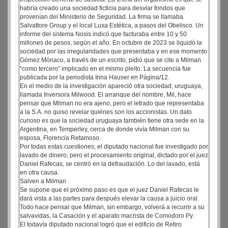
habría creado una sociedad ficticia para desviar fondos que
provenían del Ministerio de Seguridad. La firma se llamaba
Salvattore Group y el local Luxa Estética, a pasos del Obelisco. Un
informe del sistema Nosis indicó que facturaba entre 10 y 50
millones de pesos, según el año. En octubre de 2023 se liquidó la
sociedad por las irregularidades que presentaba y en ese momento
Gómez Mónaco, a través de un escrito, pidió que se cite a Milman
“como tercero” implicado en el mismo pleito. La secuencia fue
publicada por la periodista Irina Hauser en Página/12.
En el medio de la investigación apareció otra sociedad, uruguaya,
llamada Inversora Milwood. El arranque del nombre, Mil, hace
pensar que Milman no era ajeno, pero el letrado que representaba
a la S.A. no quiso revelar quiénes son los accionistas. Un dato
curioso es que la sociedad uruguaya también tiene otra sede en la
Argentina, en Temperley, cerca de donde vivía Milman con su
esposa, Florencia Retamoso.
Por todas estas cuestiones, el diputado nacional fue investigado por
lavado de dinero, pero el procesamiento original, dictado por el juez
Daniel Rafecas, se centró en la defraudación. Lo del lavado, está
en otra causa.
Salven a Milman
Se supone que el próximo paso es que el juez Daniel Rafecas le
dará vista a las partes para después elevar la causa a juicio oral.
Todo hace pensar que Milman, sin embargo, volverá a recurrir a su
salvavidas, la Casación y el aparato macrista de Comodoro Py.
El todavía diputado nacional logró que el edificio de Retiro