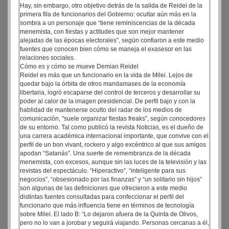
Hay, sin embargo, otro objetivo detrás de la salida de Reidel de la
primera fila de funcionarios del Gobierno: ocultar aún más en la
sombra a un personaje que “tiene reminiscencias de la década
menemista, con fiestas y actitudes que son mejor mantener
alejadas de las épocas electorales”, según confiaron a este medio
fuentes que conocen bien cómo se maneja el exasesor en las
relaciones sociales.
Cómo es y cómo se mueve Demian Reidel
Reidel es más que un funcionario en la vida de Milei. Lejos de
quedar bajo la órbita de otros mandamases de la economía
libertaria, logró escaparse del control de terceros y desarrollar su
poder al calor de la imagen presidencial. De perfil bajo y con la
hablidad de mantenerse oculto del radar de los medios de
comunicación, "suele organizar fiestas freaks”, según conocedores
de su entorno. Tal como publicó la revista Noticias, es el dueño de
una carrera académica internacional importante, que convive con el
perfil de un bon vivant, rockero y algo excéntrico al que sus amigos
apodan “Satanás”. Una suerte de remembranza de la década
menemista, con excesos, aunque sin las luces de la televisión y las
revistas del espectáculo. “Hiperactivo”, “inteligente para sus
negocios”, “obsesionado por las finanzas” y “un solitario sin hijos”
son algunas de las definiciones que ofrecieron a este medio
distintas fuentes consultadas para confeccionar el perfil del
funcionario que más influencia tiene en términos de tecnología
sobre Milei. El lado B: “Lo dejaron afuera de la Quinta de Olivos,
pero no lo van a jorobar y seguirá viajando. Personas cercanas a él,