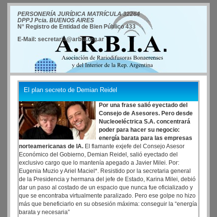
PERSONERÍA JURÍDICA MATRÍCULA 32264
DPPJ Pcia. BUENOS AIRES
N° Registro de Entidad de Bien Público 433
E-Mail: secretaria@arbia.org.ar
El plan secreto de Demian Reidel
Por una frase salió eyectado del
Consejo de Asesores. Pero desde
Nucleoeléctrica S.A. concentrará
poder para hacer su negocio:
energía barata para las empresas
norteamericanas de IA.
El flamante exjefe del Consejo Asesor
Económico del Gobierno, Demian Reidel, salió eyectado del
exclusivo cargo que lo mantenía apegado a Javier Milei. Por:
Eugenia Muzio y Ariel Maciel*. Resistido por la secretaria general
de la Presidencia y hermana del jefe de Estado, Karina Milei, debió
dar un paso al costado de un espacio que nunca fue oficializado y
que se encontraba virtualmente paralizado. Pero ese golpe no hizo
más que beneficiarlo en su obsesión máxima: conseguir la “energía
barata y necesaria”