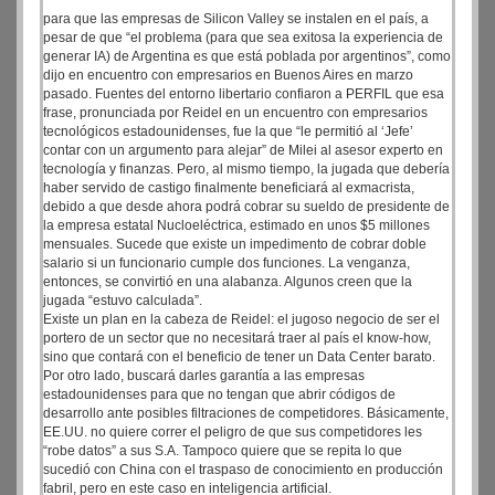
para que las empresas de Silicon Valley se instalen en el país, a
pesar de que “el problema (para que sea exitosa la experiencia de
generar IA) de Argentina es que está poblada por argentinos”, como
dijo en encuentro con empresarios en Buenos Aires en marzo
pasado. Fuentes del entorno libertario confiaron a PERFIL que esa
frase, pronunciada por Reidel en un encuentro con empresarios
tecnológicos estadounidenses, fue la que “le permitió al ‘Jefe’
contar con un argumento para alejar” de Milei al asesor experto en
tecnología y finanzas. Pero, al mismo tiempo, la jugada que debería
haber servido de castigo finalmente beneficiará al exmacrista,
debido a que desde ahora podrá cobrar su sueldo de presidente de
la empresa estatal Nucloeléctrica, estimado en unos $5 millones
mensuales. Sucede que existe un impedimento de cobrar doble
salario si un funcionario cumple dos funciones. La venganza,
entonces, se convirtió en una alabanza. Algunos creen que la
jugada “estuvo calculada”.
Existe un plan en la cabeza de Reidel: el jugoso negocio de ser el
portero de un sector que no necesitará traer al país el know-how,
sino que contará con el beneficio de tener un Data Center barato.
Por otro lado, buscará darles garantía a las empresas
estadounidenses para que no tengan que abrir códigos de
desarrollo ante posibles filtraciones de competidores. Básicamente,
EE.UU. no quiere correr el peligro de que sus competidores les
“robe datos” a sus S.A. Tampoco quiere que se repita lo que
sucedió con China con el traspaso de conocimiento en producción
fabril, pero en este caso en inteligencia artificial.