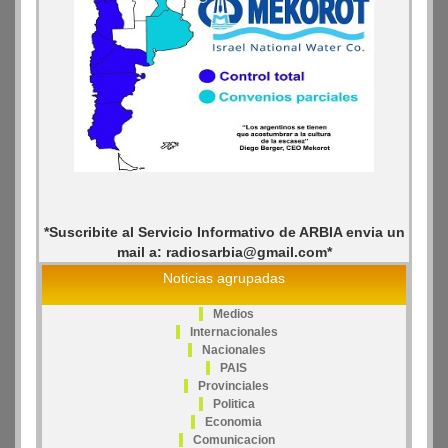
*Suscribite al Servicio Informativo de ARBIA envia un
mail a: radiosarbia@gmail.com*
Noticias agrupadas
Medios
Internacionales
Nacionales
PAIS
Provinciales
Politica
Economia
Comunicacion