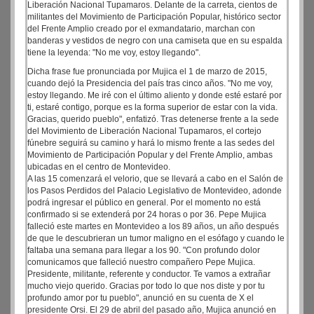
Liberación Nacional Tupamaros. Delante de la carreta, cientos de
militantes del Movimiento de Participación Popular, histórico sector
del Frente Amplio creado por el exmandatario, marchan con
banderas y vestidos de negro con una camiseta que en su espalda
tiene la leyenda: "No me voy, estoy llegando".
Dicha frase fue pronunciada por Mujica el 1 de marzo de 2015,
cuando dejó la Presidencia del país tras cinco años. "No me voy,
estoy llegando. Me iré con el último aliento y donde esté estaré por
ti, estaré contigo, porque es la forma superior de estar con la vida.
Gracias, querido pueblo", enfatizó. Tras detenerse frente a la sede
del Movimiento de Liberación Nacional Tupamaros, el cortejo
fúnebre seguirá su camino y hará lo mismo frente a las sedes del
Movimiento de Participación Popular y del Frente Amplio, ambas
ubicadas en el centro de Montevideo.
A las 15 comenzará el velorio, que se llevará a cabo en el Salón de
los Pasos Perdidos del Palacio Legislativo de Montevideo, adonde
podrá ingresar el público en general. Por el momento no está
confirmado si se extenderá por 24 horas o por 36. Pepe Mujica
falleció este martes en Montevideo a los 89 años, un año después
de que le descubrieran un tumor maligno en el esófago y cuando le
faltaba una semana para llegar a los 90. "Con profundo dolor
comunicamos que falleció nuestro compañero Pepe Mujica.
Presidente, militante, referente y conductor. Te vamos a extrañar
mucho viejo querido. Gracias por todo lo que nos diste y por tu
profundo amor por tu pueblo", anunció en su cuenta de X el
presidente Orsi. El 29 de abril del pasado año, Mujica anunció en