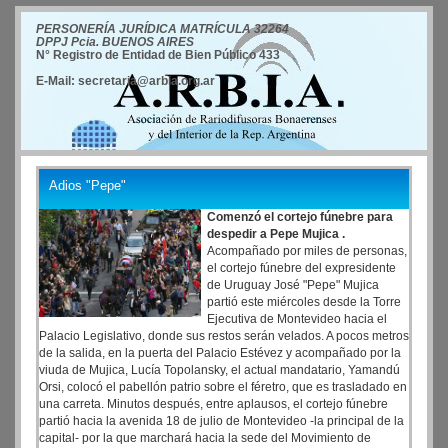
PERSONERÍA JURÍDICA MATRÍCULA 32264
DPPJ Pcia. BUENOS AIRES
N° Registro de Entidad de Bien Público 433
E-Mail: secretaria@arbia.org.ar
Adios "Pepe"
Comenzó el cortejo fúnebre para
despedir a Pepe Mujica .
Acompañado por miles de personas,
el cortejo fúnebre del expresidente
de Uruguay José "Pepe" Mujica
partió este miércoles desde la Torre
Ejecutiva de Montevideo hacia el
Palacio Legislativo, donde sus restos serán velados. A pocos metros
de la salida, en la puerta del Palacio Estévez y acompañado por la
viuda de Mujica, Lucía Topolansky, el actual mandatario, Yamandú
Orsi, colocó el pabellón patrio sobre el féretro, que es trasladado en
una carreta. Minutos después, entre aplausos, el cortejo fúnebre
partió hacia la avenida 18 de julio de Montevideo -la principal de la
capital- por la que marchará hacia la sede del Movimiento de