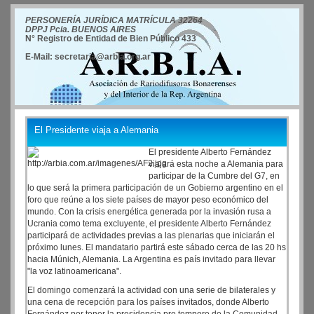
PERSONERÍA JURÍDICA MATRÍCULA 32264
DPPJ Pcia. BUENOS AIRES
N° Registro de Entidad de Bien Público 433
E-Mail: secretaria@arbia.org.ar
El Presidente viaja a Alemania
El presidente Alberto Fernández
viajará esta noche a Alemania para
participar de la Cumbre del G7, en
lo que será la primera participación de un Gobierno argentino en el
foro que reúne a los siete países de mayor peso económico del
mundo. Con la crisis energética generada por la invasión rusa a
Ucrania como tema excluyente, el presidente Alberto Fernández
participará de actividades previas a las plenarias que iniciarán el
próximo lunes. El mandatario partirá este sábado cerca de las 20 hs
hacia Múnich, Alemania. La Argentina es país invitado para llevar
"la voz latinoamericana".
El domingo comenzará la actividad con una serie de bilaterales y
una cena de recepción para los países invitados, donde Alberto