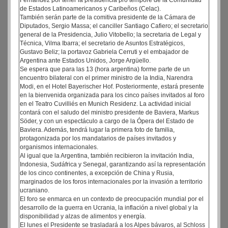
Fernández por tener la presidencia pro tempore de la Comunidad
de Estados Latinoamericanos y Caribeños (Celac).
También serán parte de la comitiva presidente de la Cámara de
Diputados, Sergio Massa; el canciller Santiago Cafiero; el secretario
general de la Presidencia, Julio Vitobello; la secretaria de Legal y
Técnica, Vilma Ibarra; el secretario de Asuntos Estratégicos,
Gustavo Beliz; la portavoz Gabriela Cerruti y el embajador de
Argentina ante Estados Unidos, Jorge Argüello.
Se espera que para las 13 (hora argentina) forme parte de un
encuentro bilateral con el primer ministro de la India, Narendra
Modi, en el Hotel Bayerischer Hof. Posteriormente, estará presente
en la bienvenida organizada para los cinco países invitados al foro
en el Teatro Cuvilliés en Munich Residenz. La actividad inicial
contará con el saludo del ministro presidente de Baviera, Markus
Söder, y con un espectáculo a cargo de la Ópera del Estado de
Baviera. Además, tendrá lugar la primera foto de familia,
protagonizada por los mandatarios de países invitados y
organismos internacionales.
Al igual que la Argentina, también recibieron la invitación India,
Indonesia, Sudáfrica y Senegal, garantizando así la representación
de los cinco continentes, a excepción de China y Rusia,
marginados de los foros internacionales por la invasión a territorio
ucraniano.
El foro se enmarca en un contexto de preocupación mundial por el
desarrollo de la guerra en Ucrania, la inflación a nivel global y la
disponibilidad y alzas de alimentos y energía.
El lunes el Presidente se trasladará a los Alpes bávaros, al Schloss