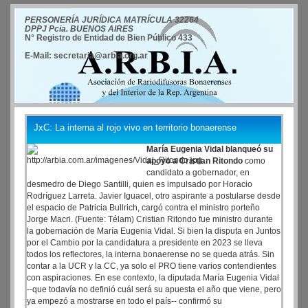
PERSONERÍA JURÍDICA MATRÍCULA 32264
DPPJ Pcia. BUENOS AIRES
N° Registro de Entidad de Bien Público 433
E-Mail: secretaria@arbia.org.ar
JxC: La interna al rojo vivo en territorio bonaerense
María Eugenia Vidal blanqueó su
apoyo a Cristian Ritondo
como
candidato a gobernador, en
desmedro de Diego Santilli, quien es impulsado por Horacio
Rodríguez Larreta. Javier Iguacel, otro aspirante a postularse desde
el espacio de Patricia Bullrich, cargó contra el ministro porteño
Jorge Macri. (Fuente: Télam) Cristian Ritondo fue ministro durante
la gobernación de María Eugenia Vidal. Si bien la disputa en Juntos
por el Cambio por la candidatura a presidente en 2023 se lleva
todos los reflectores, la interna bonaerense no se queda atrás. Sin
contar a la UCR y la CC, ya solo el PRO tiene varios contendientes
con aspiraciones. En ese contexto, la diputada María Eugenia Vidal
--que todavía no definió cuál será su apuesta el año que viene, pero
ya empezó a mostrarse en todo el país-- confirmó su