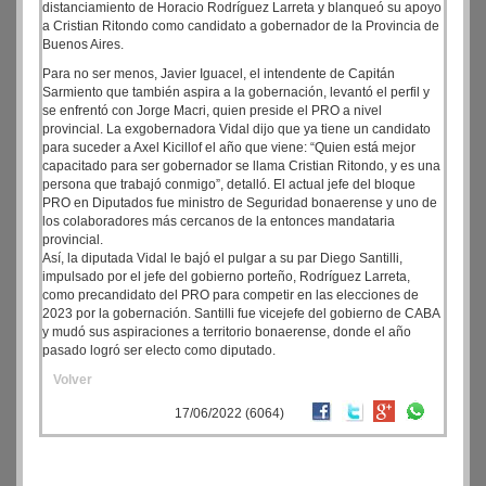
distanciamiento de Horacio Rodríguez Larreta y blanqueó su apoyo
a Cristian Ritondo como candidato a gobernador de la Provincia de
Buenos Aires.
Para no ser menos, Javier Iguacel, el intendente de Capitán
Sarmiento que también aspira a la gobernación, levantó el perfil y
se enfrentó con Jorge Macri, quien preside el PRO a nivel
provincial. La exgobernadora Vidal dijo que ya tiene un candidato
para suceder a Axel Kicillof el año que viene: “Quien está mejor
capacitado para ser gobernador se llama Cristian Ritondo, y es una
persona que trabajó conmigo”, detalló. El actual jefe del bloque
PRO en Diputados fue ministro de Seguridad bonaerense y uno de
los colaboradores más cercanos de la entonces mandataria
provincial.
Así, la diputada Vidal le bajó el pulgar a su par Diego Santilli,
impulsado por el jefe del gobierno porteño, Rodríguez Larreta,
como precandidato del PRO para competir en las elecciones de
2023 por la gobernación. Santilli fue vicejefe del gobierno de CABA
y mudó sus aspiraciones a territorio bonaerense, donde el año
pasado logró ser electo como diputado.
Volver
17/06/2022 (6064)