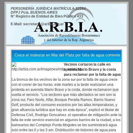
PERSONERÍA JURÍDICA MATRÍCULA 32264
DPPJ Pcia. BUENOS AIRES
N° Registro de Entidad de Bien Público 433
E-Mail: secretaria@arbia.org.ar
Crece el malestar en Mar del Plata por falta de agua corriente
Vecinos cortaron la calle en
avenida Mario Bravo y la costa
para reclamar por la falta de agua
La bronca de los vecinos de la zona sur por la falta de agua crece
con el correr de las horas: este martes a la tarde realizaron una
protesta en avenida Mario Bravo y la costa, donde reclamaron que
vuelta el servicio. “Los sectores que más afectados se ven son la
zona sur, Faro Norte, Alfar, Bosque Peralta Ramos, Barrio Nuevo
Golf, producto del consumo excesivo por las altas temperaturas, y
gran afluencia turística que hay en esta época”, explicó el titular de
Defensa Civil, Rodrigo Goncalvez. el operativo de mitigación ante la
falta de este servicio esencial en algunos barrios de la ciudad, a los
balnearios del Complejo Punta Mogotes se les suministrará agua
solo entre las 0 y las 3 am. Distribución de bidones de agua para