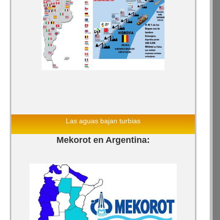
Las aguas bajan turbias
Mekorot en Argentina: