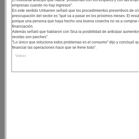
El industrial anticipó que habrá "problemas con los empleos y con las emp
empresas cuando no hay ingresos".
En este sentido Uribarren señaló que los procedimientos preventivos de cri
preocupación del sector es "qué va a pasar en los próximos meses. El resu
porque una persona que haya hecho una buena cosecha no va a comprar una
financiación.
Además señaló que hablaron con Sica la posibilidad de anticipar aumento
recetas son parches".
"Lo único que soluciona estos problemas es el consumo" dijo y concluyó q
financiar las operaciones hace que se frene todo".
Volver