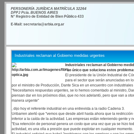
PERSONERÍA JURÍDICA MATRÍCULA 32264
DPPJ Pcia. BUENOS AIRES
N° Registro de Entidad de Bien Público 433
E-Mail: secretaria@arbia.org.ar
Industriales reclaman al Gobierno medidas urgentes
Industriales reclaman al Gobierno medi
"Lo único que soluciona estos problemas
El presidente de la Unión Industrial de C
para el sector que serán anunciadas en l
por el ministro de Producción, Dante Sica en un encuentro con industriales 
"Necesitamos respuestas urgentes, se lo hemos comentado al ministro, Dant
piensan dar en los próximos días, que no nos adelantó, pero que van a ot
manera urgente"
, dijo hoy el referente industrial en una entrevista a la radio Cadena 3.
Uribarren alertó que "vemos que desde abril hasta ahora que la restricci
inferior a la caída de la actividad. Las empresas están reteniendo gente y
"Esa retención de personal genera un costo que una vez que ya se hizo todo
actividad, es una olla a presión que puede explotar en cualquier momento