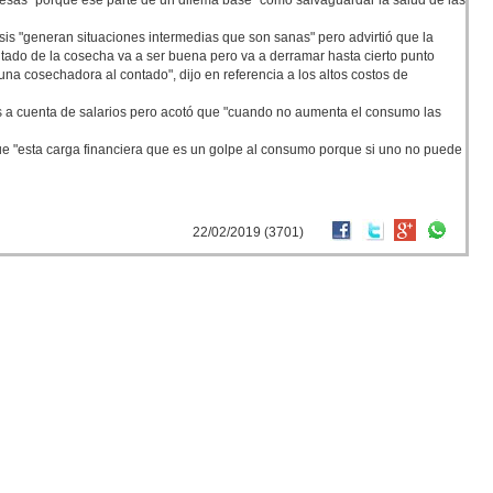
resas" porque ese parte de un dilema base "cómo salvaguardar la salud de las
sis "generan situaciones intermedias que son sanas" pero advirtió que la
ltado de la cosecha va a ser buena pero va a derramar hasta cierto punto
 cosechadora al contado", dijo en referencia a los altos costos de
s a cuenta de salarios pero acotó que "cuando no aumenta el consumo las
ue "esta carga financiera que es un golpe al consumo porque si uno no puede
22/02/2019 (3701)