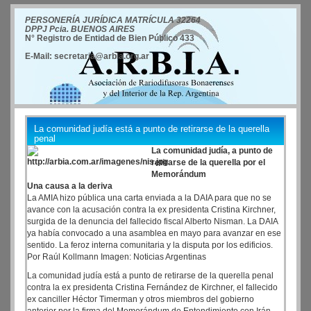
PERSONERÍA JURÍDICA MATRÍCULA 32264
DPPJ Pcia. BUENOS AIRES
N° Registro de Entidad de Bien Público 433
E-Mail: secretaria@arbia.org.ar
La comunidad judía está a punto de retirarse de la querella
penal
La comunidad judía, a punto de
retirarse de la querella por el
Memorándum
Una causa a la deriva
La AMIA hizo pública una carta enviada a la DAIA para que no se
avance con la acusación contra la ex presidenta Cristina Kirchner,
surgida de la denuncia del fallecido fiscal Alberto Nisman. La DAIA
ya había convocado a una asamblea en mayo para avanzar en ese
sentido. La feroz interna comunitaria y la disputa por los edificios.
Por Raúl Kollmann Imagen: Noticias Argentinas
La comunidad judía está a punto de retirarse de la querella penal
contra la ex presidenta Cristina Fernández de Kirchner, el fallecido
ex canciller Héctor Timerman y otros miembros del gobierno