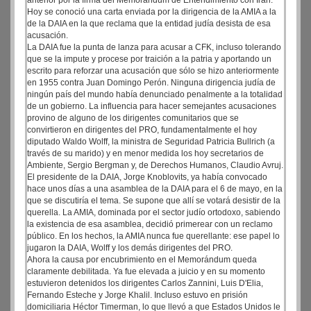
anterior por la firma del Memorándum de Entendimiento con Irán.
Hoy se conoció una carta enviada por la dirigencia de la AMIA a la
de la DAIA en la que reclama que la entidad judía desista de esa
acusación.
La DAIA fue la punta de lanza para acusar a CFK, incluso tolerando
que se la impute y procese por traición a la patria y aportando un
escrito para reforzar una acusación que sólo se hizo anteriormente
en 1955 contra Juan Domingo Perón. Ninguna dirigencia judía de
ningún país del mundo había denunciado penalmente a la totalidad
de un gobierno. La influencia para hacer semejantes acusaciones
provino de alguno de los dirigentes comunitarios que se
convirtieron en dirigentes del PRO, fundamentalmente el hoy
diputado Waldo Wolff, la ministra de Seguridad Patricia Bullrich (a
través de su marido) y en menor medida los hoy secretarios de
Ambiente, Sergio Bergman y, de Derechos Humanos, Claudio Avruj.
El presidente de la DAIA, Jorge Knoblovits, ya había convocado
hace unos días a una asamblea de la DAIA para el 6 de mayo, en la
que se discutiría el tema. Se supone que allí se votará desistir de la
querella. La AMIA, dominada por el sector judío ortodoxo, sabiendo
la existencia de esa asamblea, decidió primerear con un reclamo
público. En los hechos, la AMIA nunca fue querellante: ese papel lo
jugaron la DAIA, Wolff y los demás dirigentes del PRO.
Ahora la causa por encubrimiento en el Memorándum queda
claramente debilitada. Ya fue elevada a juicio y en su momento
estuvieron detenidos los dirigentes Carlos Zannini, Luis D'Elia,
Fernando Esteche y Jorge Khalil. Incluso estuvo en prisión
domiciliaria Héctor Timerman, lo que llevó a que Estados Unidos le