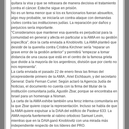
quitara la visa y que se retrasara de manera decisiva el tratamiento
contra el cáncer. Esteche sigue en prisión.
No es un tema menor que si los ex funcionarios fueran absueltos,
algo muy probable, se iniciaría un contra-ataque con demandas
civiles contra las instituciones judías. La reparación por daños y
perjuicios sería importante.
“Consideramos que mantener esa querella es perjudicial para la
comunidad en general y afecta en particular a la AMIA en su gestión
específica”, dice la carta enviada a Knoblovits. La AMIA planteó que
desistir de la querella contra Cristina Kirchner sería “reparar un
grave error de la gestión anterior” y permitirá “empezar a tomar
distancia de una causa que está en el centro de la famosa grieta
que divide a la mayoría de los argentinos, división que por cierto no
nos representa”.
La carta enviada el pasado 22 de enero lleva las firmas del
vicepresidente primero de la AMIA , Ariel Eichbaum, y del secretario
General: Darío Fernan Curiel. Según aclaró la Agencia Judía de
Noticias, el documento no cuenta con la firma del titular de la
institución comunitaria judía, Agustín Zbar, porque se encontraba en
Israel para un homenaje a Nisman.
La carta de la AMIA exhibe también una feroz interna comunitaria en
la que Zbar quiere copar la representación. Incluso se habla de que
la AMIA quiere expulsar a la DAIA del edificio de Pasteur 633. La
AMIA reporta fuertemente al rabino ortodoxo Samuel Levin,
mientras que en la DAIA ganó Knoblovitz con una mirada más
independiente respecto de los líderes del PRO.