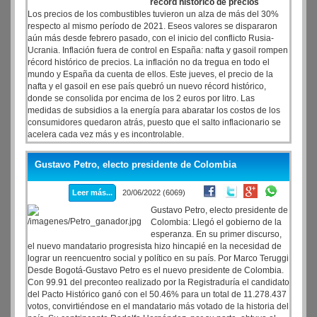
récord histórico de precios
Los precios de los combustibles tuvieron un alza de más del 30%
respecto al mismo período de 2021. Eseos valores se dispararon
aún más desde febrero pasado, con el inicio del conflicto Rusia-
Ucrania. Inflación fuera de control en España: nafta y gasoil rompen
récord histórico de precios. La inflación no da tregua en todo el
mundo y España da cuenta de ellos. Este jueves, el precio de la
nafta y el gasoil en ese país quebró un nuevo récord histórico,
donde se consolida por encima de los 2 euros por litro. Las
medidas de subsidios a la energía para abaratar los costos de los
consumidores quedaron atrás, puesto que el salto inflacionario se
acelera cada vez más y es incontrolable.
Gustavo Petro, electo presidente de Colombia
Leer más...
20/06/2022 (6069)
Gustavo Petro, electo presidente de
Colombia: Llegó el gobierno de la
esperanza. En su primer discurso,
el nuevo mandatario progresista hizo hincapié en la necesidad de
lograr un reencuentro social y político en su país. Por Marco Teruggi
Desde Bogotá-Gustavo Petro es el nuevo presidente de Colombia.
Con 99.91 del preconteo realizado por la Registraduría el candidato
del Pacto Histórico ganó con el 50.46% para un total de 11.278.437
votos, convirtiéndose en el mandatario más votado de la historia del