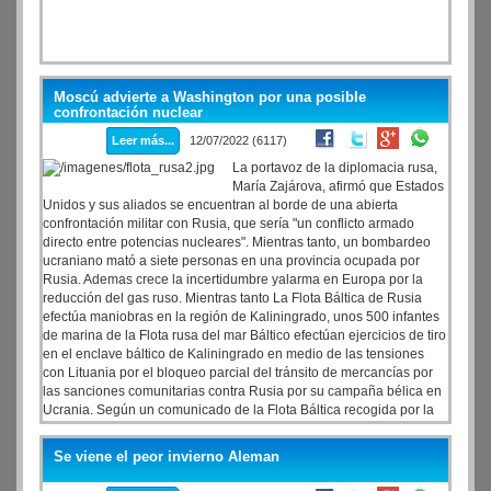
Moscú advierte a Washington por una posible
confrontación nuclear
Leer más...
12/07/2022 (6117)
La portavoz de la diplomacia rusa,
María Zajárova, afirmó que Estados
Unidos y sus aliados se encuentran al borde de una abierta
confrontación militar con Rusia, que sería "un conflicto armado
directo entre potencias nucleares". Mientras tanto, un bombardeo
ucraniano mató a siete personas en una provincia ocupada por
Rusia. Ademas crece la incertidumbre yalarma en Europa por la
reducción del gas ruso. Mientras tanto La Flota Báltica de Rusia
efectúa maniobras en la región de Kaliningrado, unos 500 infantes
de marina de la Flota rusa del mar Báltico efectúan ejercicios de tiro
en el enclave báltico de Kaliningrado en medio de las tensiones
con Lituania por el bloqueo parcial del tránsito de mercancías por
las sanciones comunitarias contra Rusia por su campaña bélica en
Ucrania. Según un comunicado de la Flota Báltica recogida por la
agencia Interfax, en el entrenamiento de combate participan
también hasta 30 unidades de equipos militares.
Se viene el peor invierno Aleman