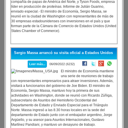
compañía de papas de América del Norte, y Tyson Foods, empresa
líder en producción de proteínas. Informe de Julián Guarino,
enviado especial.- El ministro de Economía, Sergio Massa, se
reunió en la ciudad de Washington con representantes de más de
30 empresas estadounidenses con inversiones en el país y que
forman parte de la Cámara de Comercio de Estados Unidos (United
States Chamber of Commerce).
Sergio Massa arrancó su visita oficial a Estados Unidos
Leer más...
06/09/2022 (6232)
El ministro de Economía mantiene
una serie de reuniones de trabajo
con representantes empresarios para atraer inversiones. Además,
visitará a funcionarios del gobierno de Joe Biden. El ministro de
Economía, Sergio Massa, mantuvo hoy la primera de sus
actividades en Washington, donde se reunió con Ricardo Zúñiga,
subsecretario de Asuntos del Hemisferio Occidental del
Departamento de Estado y Enviado Especial para el Triángulo
Norte. Massa ingresó a las 8.30 horas locales en la sede del
departamento de Estado junto con el embajador argentino, Jorge
Argüello, y su asesor para Asuntos Internacionales, Gustavo
Martínez Pandiani, y mantuvo un desayuno de trabajo.