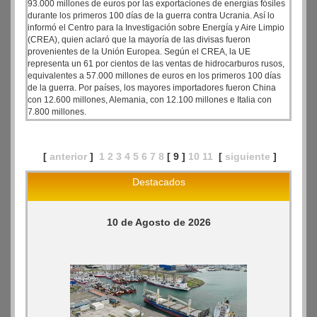
93.000 millones de euros por las exportaciones de energías fósiles
durante los primeros 100 días de la guerra contra Ucrania. Así lo
informó el Centro para la Investigación sobre Energía y Aire Limpio
(CREA), quien aclaró que la mayoría de las divisas fueron
provenientes de la Unión Europea. Según el CREA, la UE
representa un 61 por cientos de las ventas de hidrocarburos rusos,
equivalentes a 57.000 millones de euros en los primeros 100 días
de la guerra. Por países, los mayores importadores fueron China
con 12.600 millones, Alemania, con 12.100 millones e Italia con
7.800 millones.
[
anterior
]
1
2
3
4
5
6
7
8
[ 9 ]
10
11
[
siguiente
]
Destacados
10 de Agosto de 2026