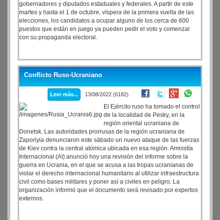
gobernadores y diputados estaduales y federales. A partir de este
martes y hasta el 1 de octubre, víspera de la primera vuelta de las
elecciones, los candidatos a ocupar alguno de los cerca de 600
puestos que están en juego ya pueden pedir el voto y comenzar
con su propaganda electoral.
Conflicto Ruso-Ucraniano
Leer más...
13/08/2022 (6182)
El Ejército ruso ha tomado el control
de la localidad de Pesky, en la
región oriental ucraniana de
Donetsk. Las autoridades prorrusas de la región ucraniana de
Zaporiyia denunciaron este sábado un nuevo ataque de las fuerzas
de Kiev contra la central atómica ubicada en esa región. Amnistía
Internacional (AI) anunció hoy una revisión del informe sobre la
guerra en Ucrania, en el que se acusa a las tropas ucranianas de
violar el derecho internacional humanitario al utilizar infraestructura
civil como bases militares y poner así a civiles en peligro. La
organización informó que el documento será revisado por expertos
externos.