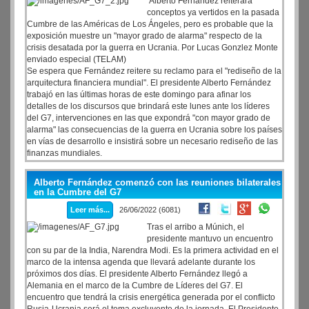
Alberto Fernández reiterará
conceptos ya vertidos en la pasada
Cumbre de las Américas de Los Ángeles, pero es probable que la
exposición muestre un "mayor grado de alarma" respecto de la
crisis desatada por la guerra en Ucrania. Por Lucas Gonzlez Monte
enviado especial (TELAM)
Se espera que Fernández reitere su reclamo para el "rediseño de la
arquitectura financiera mundial". El presidente Alberto Fernández
trabajó en las últimas horas de este domingo para afinar los
detalles de los discursos que brindará este lunes ante los líderes
del G7, intervenciones en las que expondrá "con mayor grado de
alarma" las consecuencias de la guerra en Ucrania sobre los países
en vías de desarrollo e insistirá sobre un necesario rediseño de las
finanzas mundiales.
Alberto Fernández comenzó con las reuniones bilaterales
en la Cumbre del G7
Leer más...
26/06/2022 (6081)
Tras el arribo a Múnich, el
presidente mantuvo un encuentro
con su par de la India, Narendra Modi. Es la primera actividad en el
marco de la intensa agenda que llevará adelante durante los
próximos dos días. El presidente Alberto Fernández llegó a
Alemania en el marco de la Cumbre de Líderes del G7. El
encuentro que tendrá la crisis energética generada por el conflicto