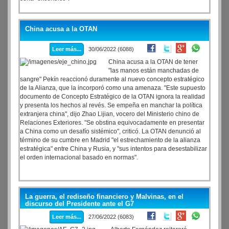
China acusa a la OTAN
Leer más...
30/06/2022 (6088)
China acusa a la OTAN de tener
"las manos están manchadas de
sangre" Pekín reaccionó duramente al nuevo concepto estratégico
de la Alianza, que la incorporó como una amenaza. "Este supuesto
documento de Concepto Estratégico de la OTAN ignora la realidad
y presenta los hechos al revés. Se empeña en manchar la política
extranjera china", dijo Zhao Lijian, vocero del Ministerio chino de
Relaciones Exteriores. "Se obstina equivocadamente en presentar
a China como un desafío sistémico", criticó. La OTAN denunció al
término de su cumbre en Madrid "el estrechamiento de la alianza
estratégica" entre China y Rusia, y "sus intentos para desestabilizar
el orden internacional basado en normas".
La guerra, el rediseño financiero y Malvinas, en el
discurso del Presidente ante el G7
Leer más...
27/06/2022 (6083)