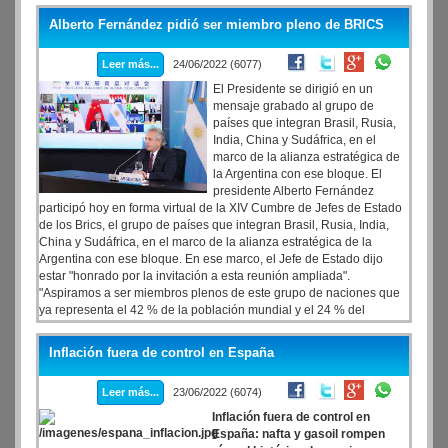
Alberto Fernández pidió ser miembro pleno de BRICS
Leer más...
24/06/2022 (6077)
El Presidente se dirigió en un
mensaje grabado al grupo de
países que integran Brasil, Rusia,
India, China y Sudáfrica, en el
marco de la alianza estratégica de
la Argentina con ese bloque. El
presidente Alberto Fernández
participó hoy en forma virtual de la XIV Cumbre de Jefes de Estado
de los Brics, el grupo de países que integran Brasil, Rusia, India,
China y Sudáfrica, en el marco de la alianza estratégica de la
Argentina con ese bloque. En ese marco, el Jefe de Estado dijo
estar "honrado por la invitación a esta reunión ampliada".
"Aspiramos a ser miembros plenos de este grupo de naciones que
ya representa el 42 % de la población mundial y el 24 % del
producto bruto global".
Inflación fuera de control en España
Leer más...
23/06/2022 (6074)
Inflación fuera de control en
España: nafta y gasoil rompen