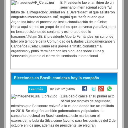
El Presidente fue el anfitrión de un
seminario internacional sobre "El
futuro de la integración: Unidad en la Diversidad", al que asistieron
dirigentes internacionales. Allí, sugirió que "sería bueno que
Argentina inicie el proceso de institucionalización de la Celac.
Hasta aquí somos un grupo de países que conversa y analiza, pero
no toma decisiones de conjunto y es hora de que lo
hagamos".Telam SE El presidente Alberto Fernández, en su rol de
líder pro témpore de la Comunidad de Estados Latinoamericanos y
Caribeños (Celac), llamó este jueves a "institucionalizar" al
organismo y pidió "terminar" con los bloqueos sobre Cuba y
Venezuela, durante el cierre del seminario internacional
Elecciones en Brasil: comienza hoy la campaña
Leer más...
16/08/2022 (6188)
Lula debió cancelar su primer acto
oficial por motivos de seguridad,
mientras que Bolsonaro volverá a la ciudad donde fue acuchillado
en 2018. Se elegirán también gobernadores y diputados. La
campaña electoral en Brasil comienza este martes con el
expresidente Lula da Silva como favorito para los comicios del 2 de
octubre en los que, además de presidente, se elegirán