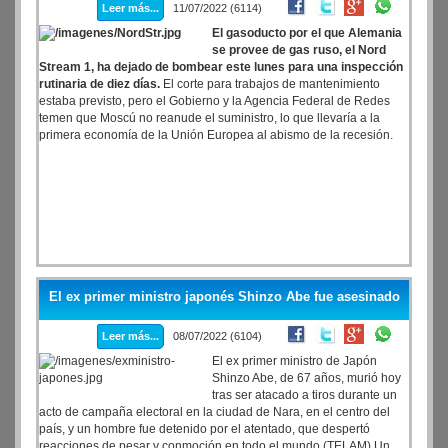
Leer más...
11/07/2022 (6114)
El gasoducto por el que Alemania
se provee de gas ruso, el Nord
Stream 1, ha dejado de bombear este lunes para una inspección
rutinaria de diez días.
El corte para trabajos de mantenimiento
estaba previsto, pero el Gobierno y la Agencia Federal de Redes
temen que Moscú no reanude el suministro, lo que llevaría a la
primera economía de la Unión Europea al abismo de la recesión.
El ex primer ministro japonés Shinzo Abe fue asesinado
Leer más...
08/07/2022 (6104)
El ex primer ministro de Japón
Shinzo Abe, de 67 años, murió hoy
tras ser atacado a tiros durante un
acto de campaña electoral en la ciudad de Nara, en el centro del
país, y un hombre fue detenido por el atentado, que despertó
reacciones de pesar y conmoción en todo el mundo.(TELAM) Un