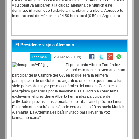
Rusia-Ucrania será el tema excluyente de la jornada. El Presidente
y su comitiva arribaron a la ciudad alemana de Múnich este
domingo. El avión que trasladó al mandatario arribó al Aeropuerto
Internacional de Múnich las 14.59 hora local (9.59 de Argentina).
El Presidente viaja a Alemania
Leer más...
25/06/2022 (6079)
El presidente Alberto Fernández
viajará esta noche a Alemania para
participar de la Cumbre del G7, en lo que será la primera
participación de un Gobierno argentino en el foro que reúne a los
siete países de mayor peso económico del mundo. Con la crisis
energética generada por la invasión rusa a Ucrania como tema
excluyente, el presidente Alberto Fernández participará de
actividades previas a las plenarias que iniciarán el próximo lunes.
El mandatario partirá este sábado cerca de las 20 hs hacia Múnich,
Alemania. La Argentina es país invitado para llevar "la voz
latinoamericana".