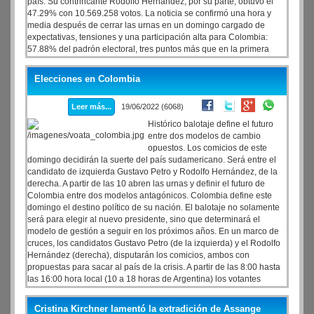
país. Su contrincante Rodolfo Hernández, por su parte, obtuvo el
47.29% con 10.569.258 votos. La noticia se confirmó una hora y
media después de cerrar las urnas en un domingo cargado de
expectativas, tensiones y una participación alta para Colombia:
57.88% del padrón electoral, tres puntos más que en la primera
vuelta.
Elecciones en Colombia
Leer más...
19/06/2022 (6068)
Histórico balotaje define el futuro
entre dos modelos de cambio
opuestos. Los comicios de este
domingo decidirán la suerte del país sudamericano. Será entre el
candidato de izquierda Gustavo Petro y Rodolfo Hernández, de la
derecha. A partir de las 10 abren las urnas y definir el futuro de
Colombia entre dos modelos antagónicos. Colombia define este
domingo el destino político de su nación. El balotaje no solamente
será para elegir al nuevo presidente, sino que determinará el
modelo de gestión a seguir en los próximos años. En un marco de
cruces, los candidatos Gustavo Petro (de la izquierda) y el Rodolfo
Hernández (derecha), disputarán los comicios, ambos con
propuestas para sacar al país de la crisis. A partir de las 8:00 hasta
las 16:00 hora local (10 a 18 horas de Argentina) los votantes
ubicados en territorio nacional como en el exterior.
Cristina Kirchner lamentó la extradición de Assange