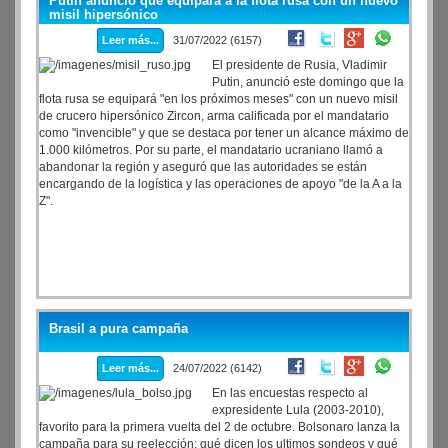
Putin anunció que equipará a la flota rusa con un nuevo
misil hipersónico
Leer más...
31/07/2022 (6157)
El presidente de Rusia, Vladimir
Putin, anunció este domingo que la
flota rusa se equipará "en los próximos meses" con un nuevo misil
de crucero hipersónico Zircon, arma calificada por el mandatario
como "invencible" y que se destaca por tener un alcance máximo de
1.000 kilómetros. Por su parte, el mandatario ucraniano llamó a
abandonar la región y aseguró que las autoridades se están
encargando de la logística y las operaciones de apoyo "de la A a la
Z".
Brasil a pura campaña
Leer más...
24/07/2022 (6142)
En las encuestas respecto al
expresidente Lula (2003-2010),
favorito para la primera vuelta del 2 de octubre. Bolsonaro lanza la
campaña para su reelección: qué dicen los ultimos sondeos y qué