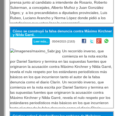
prensa junto al candidato a intendente de Rosario, Roberto
Sukerman, a concejales, Alberto Muñoz y Juan González
Utges; y a los precandidatos a diputados provinciales, Luis
Rubeo, Luciano Arancho y Norma López donde pidió a los
santafesinos que voten “por la esperanza”.
Cómo se construyó la falsa denuncia contra Máximo Kirchner
y Nilda Garré.
Leer más...
05/04/2015 (2163)
Un recorrido inverso, que
comienza en la nota escrita
por Daniel Santoro y termina en las supuestas fuentes que
originaron la acusación contra Máximo Kirchner y Nilda Garré,
revela el nulo respeto por los estándares periodísticos más
básicos en los que incurrieron tanto el autor de la falsa
denuncia como el diario Clarín. Un recorrido inverso, que
comienza en la nota escrita por Daniel Santoro y termina en
las supuestas fuentes que originaron la acusación contra
Máximo Kirchner y Nilda Garré, revela el nulo respeto por los
estándares periodísticos más básicos en los que incurrieron
tanto el autor de la falsa denuncia como el diario Clarín.