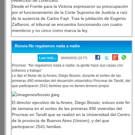
reelección de Lorenzetti.
Desde el Frente para la Victoria expresaron su preocupación
por el funcionamiento de la Corte Suprema de Justicia a raíz
de la ausencia de Carlos Fayt. Tras la jubilación de Eugenio
Zaffaroni, el tribunal se encuentra funcionando con cuatro
miembros y no cinco como marca la ley.
Bossio:No regalamos nada a nadie
Leer más...
26/04/2015 (2177)
Procrear: “No regalamos nada a nadie, la gente hace sus casas con
esfuerzo y trabajo”
Lo dijo el titular de la Anses, Diego Bossio, durante el sorteo de las
primeras 490 viviendas del desarrollo urbanístico Procrear de Tandil, del
que participaron 2541 familias que no tienen terreno propio.
El director ejecutivo de la Anses, Diego Bossio, estuvo este fin
de semana en el sorteo de las primeras 490 viviendas del
Procrear en Tandil que se realizó en la Universidad del Centro
de la provincia de Buenos Aires (Unicen), y del que
participaron 2541 familias.