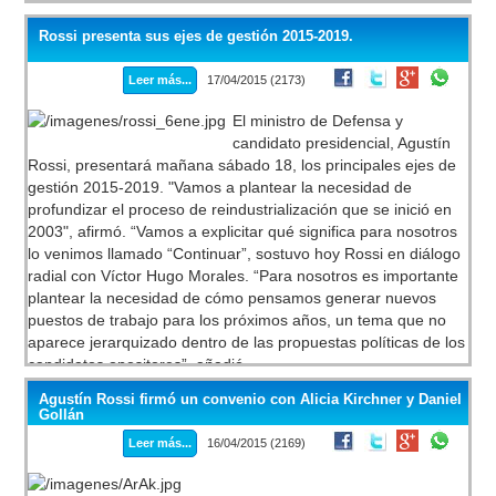
Rossi presenta sus ejes de gestión 2015-2019.
Leer más...
17/04/2015 (2173)
El ministro de Defensa y
candidato presidencial, Agustín
Rossi, presentará mañana sábado 18, los principales ejes de
gestión 2015-2019. "Vamos a plantear la necesidad de
profundizar el proceso de reindustrialización que se inició en
2003", afirmó. “Vamos a explicitar qué significa para nosotros
lo venimos llamado “Continuar”, sostuvo hoy Rossi en diálogo
radial con Víctor Hugo Morales. “Para nosotros es importante
plantear la necesidad de cómo pensamos generar nuevos
puestos de trabajo para los próximos años, un tema que no
aparece jerarquizado dentro de las propuestas políticas de los
candidatos opositores”, añadió.
Agustín Rossi firmó un convenio con Alicia Kirchner y Daniel
Gollán
Leer más...
16/04/2015 (2169)