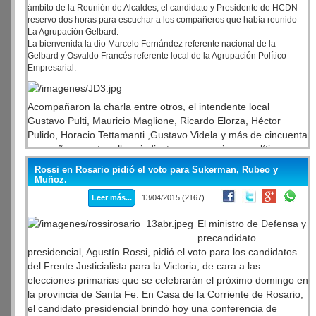
añadió: “Es notable que ningún candidato de la oposición
ámbito de la Reunión de Alcaldes, el candidato y Presidente de HCDN
hable de trabajo, será porque no lo tienen en agenda, o lo que
reservo dos horas para escuchar a los compañeros que había reunido
La Agrupación Gelbard.
es peor, porque están pensando en reducirlos”.-
La bienvenida la dio Marcelo Fernández referente nacional de la
ARBIA,CGERA y La Agrupación Gelbard acompañaron al
Gelbard y Osvaldo Francés referente local de la Agrupación Político
Minstro de Defensa en el almuerzo.
Empresarial.
Acompañaron la charla entre otros, el intendente local
Gustavo Pulti, Mauricio Maglione, Ricardo Elorza, Héctor
Pulido, Horacio Tettamanti ,Gustavo Videla y más de cincuenta
compañeros entre ellos sindicatos, agrupaciones políticas y
empresariado local y provincial.Osvaldo Francés le hizo
Rossi en Rosario pidió el voto para Sukerman, Rubeo y
entrega de La Agenda Peronista al compañero Julián
Muñoz.
Domínguez en reconocimiento a su labor.
Leer más...
13/04/2015 (2167)
El ministro de Defensa y
precandidato
presidencial, Agustín Rossi, pidió el voto para los candidatos
del Frente Justicialista para la Victoria, de cara a las
elecciones primarias que se celebrarán el próximo domingo en
la provincia de Santa Fe. En Casa de la Corriente de Rosario,
el candidato presidencial brindó hoy una conferencia de