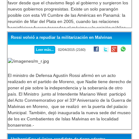
favor desde que el chavismo llegó al gobierno y surgieron los
nuevos gobiernos progresistas. Existe un solo parangón
posible con esta VII Cumbre de las Américas en Panamá: la
reunión de Mar del Plata en 2005, cuando las relaciones
hemisféricas fueron tensadas al máximo y la opinión pública
continental quedó dividida entre los que estaban a favor y los
Rossi volvió a repudiar la militarización en Malvinas
que estaban en contra de Bush y la neoliberal Alianza de Libre
Comercio de las Américas.
Leer más...
02/04/2015 (2160)
El ministro de Defensa Agustín Rossi afirmó en un acto
realizado en el partido de Moreno, que Nadie tiene derecho de
poner el pie sobre la independencia y la soberanía de otro
país. El Ministro junto al Intendente Mariano West participó
del Acto Conmemorativo por el 33º Aniversario de la Guerra de
Malvinas en Moreno, que se realizó en la puerta del palacio
Municipal. También, dejó inaugurada la nueva sede del museo
de los ex Combatientes de Islas Malvinas en la localidad
bonaerense.-
Audio:
ftp://ftp.lacorameco.com/02042015/ARBIA-Informa2.mp3