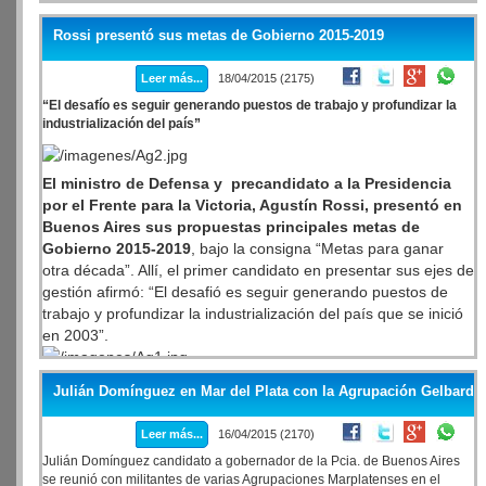
Rossi presentó sus metas de Gobierno 2015-2019
Leer más...
18/04/2015 (2175)
“El desafío es seguir generando puestos de trabajo y profundizar la
industrialización del país”
El ministro de Defensa y precandidato a la Presidencia
por el Frente para la Victoria, Agustín Rossi, presentó en
Buenos Aires sus propuestas principales metas de
Gobierno 2015-2019
, bajo la consigna “Metas para ganar
otra década”. Allí, el primer candidato en presentar sus ejes de
gestión afirmó: “El desafió es seguir generando puestos de
trabajo y profundizar la industrialización del país que se inició
en 2003”.
Frente a más de 300 invitados especiales que se dieron cita
Julián Domínguez en Mar del Plata con la Agrupación Gelbard
en la Sala Siranush, Rossi remarcó que “en la próxima
década se incorporarán 3 millones de argentinos a la
Leer más...
16/04/2015 (2170)
población económicamente activa, con lo cual, el próximo
Julián Domínguez candidato a gobernador de la Pcia. de Buenos Aires
Presidente deberá crear 350 mil puestos de trabajo por año. Y
se reunió con militantes de varias Agrupaciones Marplatenses en el