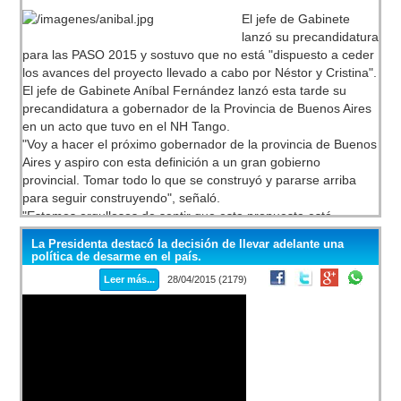
El jefe de Gabinete
lanzó su precandidatura
para las PASO 2015 y sostuvo que no está "dispuesto a ceder
los avances del proyecto llevado a cabo por Néstor y Cristina".
El jefe de Gabinete Aníbal Fernández lanzó esta tarde su
precandidatura a gobernador de la Provincia de Buenos Aires
en un acto que tuvo en el NH Tango.
"Voy a hacer el próximo gobernador de la provincia de Buenos
Aires y aspiro con esta definición a un gran gobierno
provincial. Tomar todo lo que se construyó y pararse arriba
para seguir construyendo", señaló.
"Estamos orgullosos de sentir que esta propuesta está
comprendida dentro del marco del FPV y que vamos a dar
La Presidenta destacó la decisión de llevar adelante una
batalla en octubre para volver a ser gobierno. No estamos
política de desarme en el país.
dispuestos a ceder los avances del proyecto llevado a cabo
Leer más...
28/04/2015 (2179)
por Néstor y Cristina", dijo ante el auditorio.