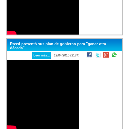
Rossi presentó sus plan de gobierno para "ganar otra
década".
Leer más...
19/04/2015 (2174)