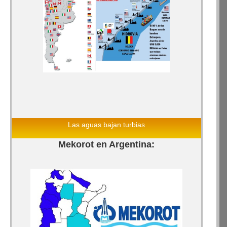
Las aguas bajan turbias
Mekorot en Argentina: