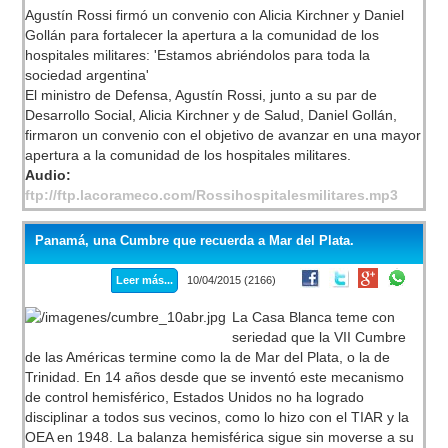
Agustín Rossi firmó un convenio con Alicia Kirchner y Daniel
Gollán para fortalecer la apertura a la comunidad de los
hospitales militares: 'Estamos abriéndolos para toda la
sociedad argentina'
El ministro de Defensa, Agustín Rossi, junto a su par de
Desarrollo Social, Alicia Kirchner y de Salud, Daniel Gollán,
firmaron un convenio con el objetivo de avanzar en una mayor
apertura a la comunidad de los hospitales militares.
Audio:
ftp://ftp.lacorameco.com/Rossihospitalesmilitares.mp3
Panamá, una Cumbre que recuerda a Mar del Plata.
Leer más...
10/04/2015 (2166)
La Casa Blanca teme con
seriedad que la VII Cumbre
de las Américas termine como la de Mar del Plata, o la de
Trinidad. En 14 años desde que se inventó este mecanismo
de control hemisférico, Estados Unidos no ha logrado
disciplinar a todos sus vecinos, como lo hizo con el TIAR y la
OEA en 1948. La balanza hemisférica sigue sin moverse a su