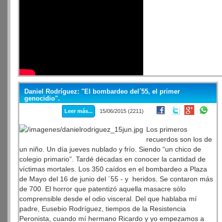
Daniel Rodríguez: "El bombardeo del´55, el primer
genocidio".
Leer más...
15/06/2015 (2211)
Los primeros
recuerdos son los de
un niño. Un día jueves nublado y frío. Siendo “un chico de
colegio primario”. Tardé décadas en conocer la cantidad de
víctimas mortales. Los 350 caídos en el bombardeo a Plaza
de Mayo del 16 de junio del ´55 - y heridos. Se contaron más
de 700. El horror que patentizó aquella masacre sólo
comprensible desde el odio visceral. Del que hablaba mí
padre, Eusebio Rodríguez, tiempos de la Resistencia
Peronista, cuando mí hermano Ricardo y yo empezamos a