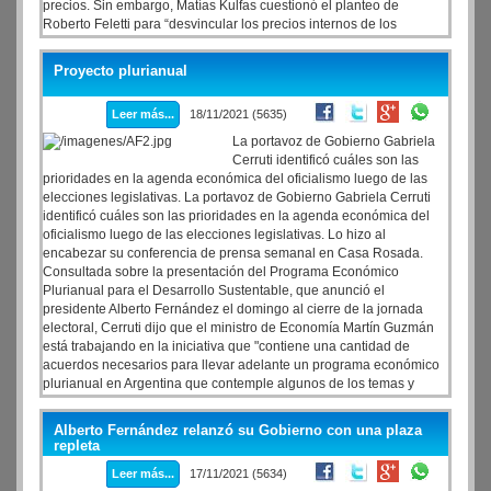
precios. Sin embargo, Matías Kulfas cuestionó el planteo de
Roberto Feletti para “desvincular los precios internos de los
internacionales”, y manifestó: “Pensar en voz alta no es lo más
apropiado, de ninguna manera hay una decisión tomada y lo que
Proyecto plurianual
se está haciendo es analizar diferentes alternativas”, afirmó.
Leer más...
18/11/2021 (5635)
La portavoz de Gobierno Gabriela
Cerruti identificó cuáles son las
prioridades en la agenda económica del oficialismo luego de las
elecciones legislativas. La portavoz de Gobierno Gabriela Cerruti
identificó cuáles son las prioridades en la agenda económica del
oficialismo luego de las elecciones legislativas. Lo hizo al
encabezar su conferencia de prensa semanal en Casa Rosada.
Consultada sobre la presentación del Programa Económico
Plurianual para el Desarrollo Sustentable, que anunció el
presidente Alberto Fernández el domingo al cierre de la jornada
electoral, Cerruti dijo que el ministro de Economía Martín Guzmán
está trabajando en la iniciativa que "contiene una cantidad de
acuerdos necesarios para llevar adelante un programa económico
plurianual en Argentina que contemple algunos de los temas y
acuerdos que se están trabajando con el FMI".
Alberto Fernández relanzó su Gobierno con una plaza
repleta
Leer más...
17/11/2021 (5634)