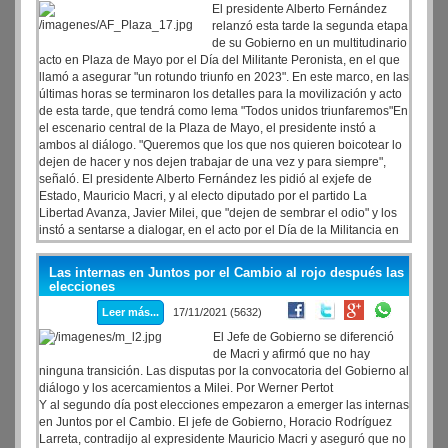
El presidente Alberto Fernández
relanzó esta tarde la segunda etapa
de su Gobierno en un multitudinario
acto en Plaza de Mayo por el Día del Militante Peronista, en el que
llamó a asegurar "un rotundo triunfo en 2023". En este marco, en las
últimas horas se terminaron los detalles para la movilización y acto
de esta tarde, que tendrá como lema "Todos unidos triunfaremos"En
el escenario central de la Plaza de Mayo, el presidente instó a
ambos al diálogo. "Queremos que los que nos quieren boicotear lo
dejen de hacer y nos dejen trabajar de una vez y para siempre",
señaló. El presidente Alberto Fernández les pidió al exjefe de
Estado, Mauricio Macri, y al electo diputado por el partido La
Libertad Avanza, Javier Milei, que "dejen de sembrar el odio" y los
instó a sentarse a dialogar, en el acto por el Día de la Militancia en
la Plaza de Mayo.
Las internas en Juntos por el Cambio al rojo después las
elecciones
Leer más...
17/11/2021 (5632)
El Jefe de Gobierno se diferenció
de Macri y afirmó que no hay
ninguna transición. Las disputas por la convocatoria del Gobierno al
diálogo y los acercamientos a Milei. Por Werner Pertot
Y al segundo día post elecciones empezaron a emerger las internas
en Juntos por el Cambio. El jefe de Gobierno, Horacio Rodríguez
Larreta, contradijo al expresidente Mauricio Macri y aseguró que no