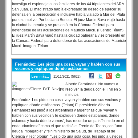
investiga el espionaje a los familiares de los 44 tripulantes del ARA
San Juan. El magistrado había expresado su deseo de ejercer su
defensa en la persecución e inclusive había viajado a Mar del Plata
por ese motivo. Por Luciana Bertoia. El juez Martín Bava viajó hasta
la ciudad balnearia y se presentó en la Cámara Federal para
defenderse de las acusaciones de Mauricio Macri. (Fuente: Télam)
El juez Martín Bava viajó hasta la ciudad balnearia y se presentó en
la Cámara Federal para defenderse de las acusaciones de Mauricio
Macri. Imagen: Télam.
Fernández: Les pido una cosa: vayan y hablen con sus
vecinos y expliquen dónde estábamos
Leer más...
11/11/2021 (5622)
Alberto Fernández: No vamos a
resolver la deuda con el FMI en 5
minutos
Fernández: Les pido una cosa: vayan y hablen con sus vecinos y
expliquen dónde estábamos. (Telam) El presidente Alberto
Fernández les pidió a los argentinos y argentinas que "vayan y
hablen con sus vecinos y le expliquen dónde estábamos, dónde
estamos y hacia dónde vamos", tras recordar un país "sumido en el
endeudamiento" como el que recibió el Frente de Todos, con "una
deuda impagable" y "sin ministerio de Salud, de Trabajo ni de
Ciencia y Tecnología". "Les pido una sola cosa, les pido a ustedes