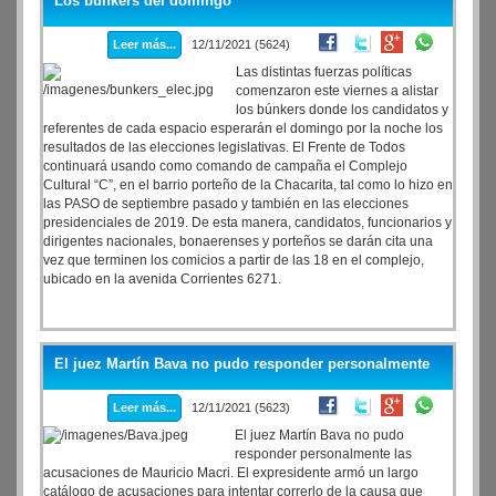
Los búnkers del domingo
Leer más...
12/11/2021 (5624)
Las distintas fuerzas políticas
comenzaron este viernes a alistar
los búnkers donde los candidatos y
referentes de cada espacio esperarán el domingo por la noche los
resultados de las elecciones legislativas. El Frente de Todos
continuará usando como comando de campaña el Complejo
Cultural “C”, en el barrio porteño de la Chacarita, tal como lo hizo en
las PASO de septiembre pasado y también en las elecciones
presidenciales de 2019. De esta manera, candidatos, funcionarios y
dirigentes nacionales, bonaerenses y porteños se darán cita una
vez que terminen los comicios a partir de las 18 en el complejo,
ubicado en la avenida Corrientes 6271.
El juez Martín Bava no pudo responder personalmente
Leer más...
12/11/2021 (5623)
El juez Martín Bava no pudo
responder personalmente las
acusaciones de Mauricio Macri. El expresidente armó un largo
catálogo de acusaciones para intentar correrlo de la causa que