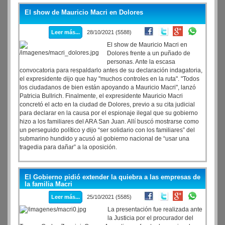
deseo de pronta recuperación".
El show de Mauricio Macri en Dolores
Leer más...
28/10/2021 (5588)
El show de Mauricio Macri en
Dolores frente a un puñado de
personas. Ante la escasa
convocatoria para respaldarlo antes de su declaración indagatoria,
el expresidente dijo que hay "muchos controles en la ruta". "Todos
los ciudadanos de bien están apoyando a Mauricio Macri", lanzó
Patricia Bullrich. Finalmente, el expresidente Mauricio Macri
concretó el acto en la ciudad de Dolores, previo a su cita judicial
para declarar en la causa por el espionaje ilegal que su gobierno
hizo a los familiares del ARA San Juan. Allí buscó mostrarse como
un perseguido político y dijo “ser solidario con los familiares” del
submarino hundido y acusó al gobierno nacional de “usar una
tragedia para dañar” a la oposición.
El Gobierno pidió extender la quiebra a las empresas de
la familia Macri
Leer más...
25/10/2021 (5585)
La presentación fue realizada ante
la Justicia por el procurador del