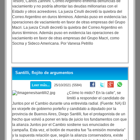
Tesoro, Carlos Zannini. Correo Argentino enfrenta denuncias de
vaciamiento y no podría afrontar las deudas millonarias con el
Estado y otros acreedores. La jueza Cirulli decretó la quiebra del
Correo Argentino en duros términos. Además puso en evidencia las
operaciones de vaciamiento en favor de otras empresas del Grupo
Macri. La jueza Cirulli decretó la quiebra del Correo Argentino en
duros términos. Además puso en evidencia las operaciones de
vaciamiento en favor de otras empresas del Grupo Macri, como
Socma y Sideco Americana. Por Vanesa Petrillo
Santilli, flojito de argumentos
Leer más...
25/10/2021 (5584)
¿Cómo lo mido? En la calle”, se
limitó a responder el candidato de
Juntos por el Cambio durante una entrevista radial. (Fuente: NA) El
ex vicejefe de gobierno porteño y candidato a diputado por la
provincia de Buenos Aires, Diego Santilli, fue el protagonista de un
hecho que volvió a poner en tela de juicio los fundamentos con que
la alianza Juntos por el Cambio sostiene sus enunciados de
campaña. Esta vez, el botón de muestra fue "la emisión monetaria"
y la supuesta relación que, según la alianza conservadora, existe