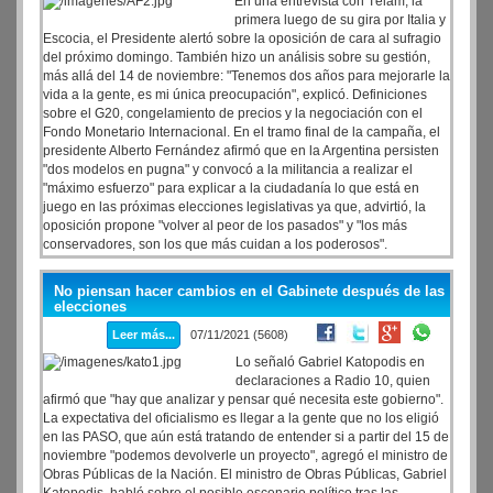
En una entrevista con Télam, la
primera luego de su gira por Italia y
Escocia, el Presidente alertó sobre la oposición de cara al sufragio
del próximo domingo. También hizo un análisis sobre su gestión,
más allá del 14 de noviembre: "Tenemos dos años para mejorarle la
vida a la gente, es mi única preocupación", explicó. Definiciones
sobre el G20, congelamiento de precios y la negociación con el
Fondo Monetario Internacional. En el tramo final de la campaña, el
presidente Alberto Fernández afirmó que en la Argentina persisten
"dos modelos en pugna" y convocó a la militancia a realizar el
"máximo esfuerzo" para explicar a la ciudadanía lo que está en
juego en las próximas elecciones legislativas ya que, advirtió, la
oposición propone "volver al peor de los pasados" y "los más
conservadores, son los que más cuidan a los poderosos".
No piensan hacer cambios en el Gabinete después de las
elecciones
Leer más...
07/11/2021 (5608)
Lo señaló Gabriel Katopodis en
declaraciones a Radio 10, quien
afirmó que "hay que analizar y pensar qué necesita este gobierno".
La expectativa del oficialismo es llegar a la gente que no los eligió
en las PASO, que aún está tratando de entender si a partir del 15 de
noviembre "podemos devolverle un proyecto", agregó el ministro de
Obras Públicas de la Nación. El ministro de Obras Públicas, Gabriel