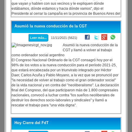
que vayan y hablen con sus vecinos y le expliquen dónde
estábamos, dónde estamos y hacia dónde vamos", dijo el
Presidente al cerrar la campaña en la provincia de Buenos Aires del
Frente de Todos (FdT), en el parque "Néstor Kirchner" de la ciudad
de Merlo, de cara a los comicios legislativos del domingo.
Asumió la nueva conducción de la CGT
Leer más...
11/11/2021 (5621)
Asumió la nueva conducción de la
CGT y llamó a volver al trabajo
como ordenador social argentino
El Congreso Nacional Ordinario de la CGT consagró hoy por el
98% de los votos a la nueva conducción para el período 2021-25,
que estará encabezada por un triunvirato integrado por Héctor
Daer, Carlos Acuña y Pablo Moyano, a la vez que se pronunció por
"la necesidad de volver al trabajo como el gran ordenador social"
de la vida nacional y en contra del "neoliberalismo". La declaración
final del Congreso, del que participaron más de 1.800 congresales
nacionales, convocó a luchar contra "los sueños neoliberales de
destruir los derechos socio-laborales y sindicales" y llamó a
rescatar el trabajo para "una vida digna".
Hoy Cierre del FdT