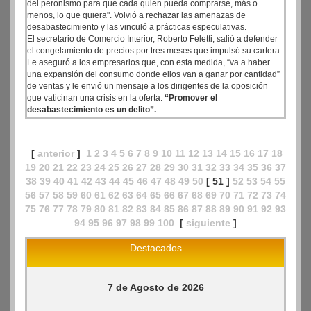
del peronismo para que cada quien pueda comprarse, más o
menos, lo que quiera". Volvió a rechazar las amenazas de
desabastecimiento y las vinculó a prácticas especulativas.
El secretario de Comercio Interior, Roberto Feletti, salió a defender
el congelamiento de precios por tres meses que impulsó su cartera.
Le aseguró a los empresarios que, con esta medida, “va a haber
una expansión del consumo donde ellos van a ganar por cantidad”
de ventas y le envió un mensaje a los dirigentes de la oposición
que vaticinan una crisis en la oferta:
“Promover el
desabastecimiento es un delito”.
[
anterior
]
1
2
3
4
5
6
7
8
9
10
11
12
13
14
15
16
17
18
19
20
21
22
23
24
25
26
27
28
29
30
31
32
33
34
35
36
37
38
39
40
41
42
43
44
45
46
47
48
49
50
[ 51 ]
52
53
54
55
56
57
58
59
60
61
62
63
64
65
66
67
68
69
70
71
72
73
74
75
76
77
78
79
80
81
82
83
84
85
86
87
88
89
90
91
92
93
94
95
96
97
98
99
100
[
siguiente
]
Destacados
7 de Agosto de 2026