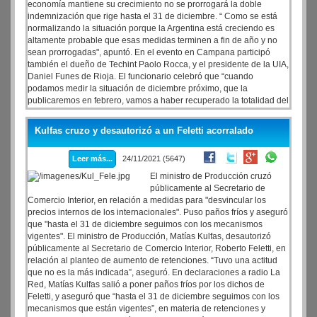
economía mantiene su crecimiento no se prorrogará la doble
indemnización que rige hasta el 31 de diciembre. “ Como se está
normalizando la situación porque la Argentina está creciendo es
altamente probable que esas medidas terminen a fin de año y no
sean prorrogadas", apuntó. En el evento en Campana participó
también el dueño de Techint Paolo Rocca, y el presidente de la UIA,
Daniel Funes de Rioja. El funcionario celebró que “cuando
podamos medir la situación de diciembre próximo, que la
publicaremos en febrero, vamos a haber recuperado la totalidad del
empleo perdido durante la pandemia, como mínimo". Por su parte
precisó que "hay sectores, como la manufactura y la construcción,
Kulfas cruzo y desautorizó a un Feletti acorralado
que están arriba de los empleos que tenían antes de la pandemia".
Leer más...
24/11/2021 (5647)
El ministro de Producción cruzó
públicamente al Secretario de
Comercio Interior, en relación a medidas para "desvincular los
precios internos de los internacionales". Puso paños fríos y aseguró
que "hasta el 31 de diciembre seguimos con los mecanismos
vigentes". El ministro de Producción, Matías Kulfas, desautorizó
públicamente al Secretario de Comercio Interior, Roberto Feletti, en
relación al planteo de aumento de retenciones. “Tuvo una actitud
que no es la más indicada”, aseguró. En declaraciones a radio La
Red, Matías Kulfas salió a poner paños fríos por los dichos de
Feletti, y aseguró que “hasta el 31 de diciembre seguimos con los
mecanismos que están vigentes”, en materia de retenciones y