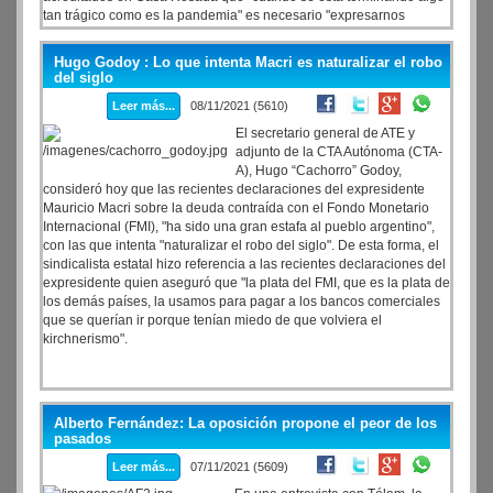
tan trágico como es la pandemia" es necesario "expresarnos
políticamente y solidariamente, movilizarnos y volver a un acto
democrático".
Hugo Godoy : Lo que intenta Macri es naturalizar el robo
del siglo
Leer más...
08/11/2021 (5610)
El secretario general de ATE y
adjunto de la CTA Autónoma (CTA-
A), Hugo “Cachorro” Godoy,
consideró hoy que las recientes declaraciones del expresidente
Mauricio Macri sobre la deuda contraída con el Fondo Monetario
Internacional (FMI), "ha sido una gran estafa al pueblo argentino",
con las que intenta "naturalizar el robo del siglo". De esta forma, el
sindicalista estatal hizo referencia a las recientes declaraciones del
expresidente quien aseguró que "la plata del FMI, que es la plata de
los demás países, la usamos para pagar a los bancos comerciales
que se querían ir porque tenían miedo de que volviera el
kirchnerismo".
Alberto Fernández: La oposición propone el peor de los
pasados
Leer más...
07/11/2021 (5609)