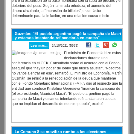
entre la expansión de la base monetaria con la suba de precios y el
deterioro del peso. Según la mirada ortodoxa, el aumento del
dinero circulante, la “impresión de billetes”, es un factor
determinante para la inflación, en una relación causa-efecto.
Guzmán: "El pueblo argentino pagó la campaña de Macri
y estamos intentando refinanciarla en cuotas"
Leer más...
24/10/2021 (5583)
El ministro de Economía hizo estas
declaraciones durante una
conferencia en el CCK. Consultado sobre el acuerdo con el Fondo,
aseguró que "hay un poder de lobby que busca asustar". "Nosotros
no vanos a entrar en esa", remarcó. El ministro de Economía, Martín
Guzmán, se refirió a la renegociación de la deuda que mantiene
con el Fondo Monetario Internacional (FMI), y dijo al respecto que la
entidad que conduce Kristalina Georgieva "financió la campaña de
(el expresidente, Mauricio) Macri". "El pueblo argentino pagó la
campaña de Macri y estamos intentando refinanciarla en cuotas
que no impidan el desarrollo de nuestro pueblo", explicó.
La Comuna 8 se movilizo rumbo a las elecciones