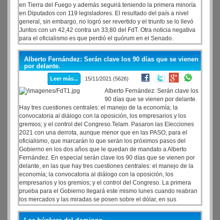
en Tierra del Fuego y además seguirá teniendo la primera minoría
en Diputados con 119 legisladores. El resultado del país a nivel
general, sin embargo, no logró ser revertido y el triunfo se lo llevó
Juntos con un 42,42 contra un 33,80 del FdT. Otra noticia negativa
para el oficialismo es que perdió el quórum en el Senado.
Alberto Fernández: Serán clave los 90 días que se vienen
por delante.
Leer más...
15/11/2021 (5626)
Alberto Fernández: Serán clave los
90 días que se vienen por delante.
Hay tres cuestiones centrales: el manejo de la economía; la
convocatoria al diálogo con la oposición, los empresarios y los
gremios; y el control del Congreso.Telam. Pasaron las Elecciones
2021 con una derrota, aunque menor que en las PASO, para el
oficialismo, que marcarán lo que serán los próximos pasos del
Gobierno en los dos años que le quedan de mandato a Alberto
Fernández. En especial serán clave los 90 días que se vienen por
delante, en las que hay tres cuestiones centrales: el manejo de la
economía; la convocatoria al diálogo con la oposición, los
empresarios y los gremios; y el control del Congreso. La primera
prueba para el Gobierno llegará este mismo lunes cuando reabran
los mercados y las miradas se posen sobre el dólar, en sus
versiones oficiales y el dólar blue, las acciones locales y en Wall
Street, y el Riesgo País.