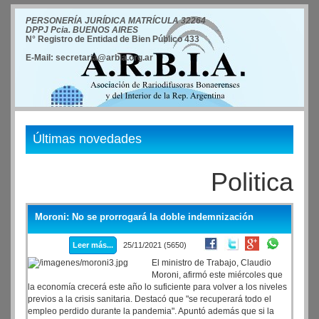
PERSONERÍA JURÍDICA MATRÍCULA 32264
DPPJ Pcia. BUENOS AIRES
N° Registro de Entidad de Bien Público 433
E-Mail: secretaria@arbia.org.ar
Últimas novedades
Politica
Moroni: No se prorrogará la doble indemnización
Leer más...
25/11/2021 (5650)
El ministro de Trabajo, Claudio
Moroni, afirmó este miércoles que
la economía crecerá este año lo suficiente para volver a los niveles
previos a la crisis sanitaria. Destacó que "se recuperará todo el
empleo perdido durante la pandemia". Apuntó además que si la