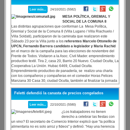
Leer más...
24/10/2021 (5582)
MESA POLÍTICA, GREMIAL Y
SOCIAL DE LA COMUNA 8
Las distintas agrupaciones que conforman La Mesa Política,
Gremial y Social de la Comuna 8 (Villa Lugano / Villa Riachuelo /
Villa Soldati), participaron de la caminata que realizaron este
Sábado 23 por la Villa junto a los
referentes Marcelo Ottonello de
UPCN, Fernando Barrera candidato a legislador y Maria Rachid
en el marco de la campaña para las elecciones de noviembre del
Frente de Todos. Visitaron a la Asoc. Civil Mader. emprendimiento
productivo textil. Tira 2, casa 20, Barrio 20 Nuevo. Ciudad Oculta, La
Cooperativa La Unión. Hubac 6469, Ciudad Oculta.
Emprendimiento productivo de panadería, se realizo una charla
con los compañeros y compañeras en el comedor Horas Felices
Manzana 30 Casa 30, ciudad Oculta, también al finalizar la jornada
militante se Inauguro el espacio niñes Bachillerato Marielle Franco
en Villa Lugano.
Feletti defendió la canasta de precios congelados
Leer más...
22/10/2021 (5580)
¿Los trabajadores no tienen
derecho a celebrar las fiestas con
un vino? El secretario de Comercio Interior explicó que “la política
alimentaria no es solo arroz y fideos" y definió: "Hay una herencia