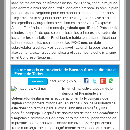
lado, se mejoraron los números de las PASO pero, por el otro, hubo
una derrota a nivel nacional. Así el gobierno prepara un amplio plan
para encarar la segunda parte del mandato de Alberto Fernández.
“Hoy empieza la segunda parte de nuestro gobierno y sé bien que
los argentinos y argentinas necesitamos un horizonte”, expresó
Alberto Fernández en el mensaje grabado que difundió Presidencia
minutos después de que se conocieran los primeros resultados de
los comicios legislativos. En el bunker había cierta tranquilidad por
haber mejorado los resultados de las PASO pero un dato
sobrevolaba la velada y es que, a nivel nacional, la oposición se
alzó con una victoria que complicará el desempeño del oficialismo
en el Congreso Nacional.
La remontada en provincia de Buenos Aires le dio aire al
Frente de Todos
Leer más...
15/11/2021 (5627)
En un clima festivo a pesar de la
derrota, el Presidente y el
Gobernador destacaron la recuperación en la Provincia y que
siguen como primera minoría en Diputados. Con los resultados de
este domingo termina para el oficialismo una campaña y una
elección compleja. Después de dos meses de medidas económicas
y bajadas al territorio el Gobierno logró mejorar su performance en
la provincia de Buenos Aires donde alcanzó el 38,52 por ciento
frente a un 39,81 de Juntos; logró revertir el resultado en Chaco y