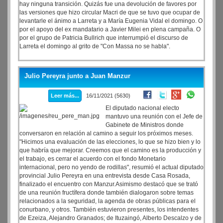
hay ninguna transición. Quizás fue una devolución de favores por
las versiones que hizo circular Macri de que se tuvo que ocupar de
levantarle el ánimo a Larreta y a María Eugenia Vidal el domingo. O
por el apoyo del ex mandatario a Javier Milei en plena campaña. O
por el grupo de Patricia Bullrich que interrumpió el discurso de
Larreta el domingo al grito de "Con Massa no se habla".
Julio Pereyra junto a Juan Manzur
Leer más...
16/11/2021 (5630)
El diputado nacional electo
mantuvo una reunión con el Jefe de
Gabinete de Ministros donde
conversaron en relación al camino a seguir los próximos meses.
"Hicimos una evaluación de las elecciones, lo que se hizo bien y lo
que habría que mejorar. Creemos que el camino es la producción y
el trabajo, es cerrar el acuerdo con el fondo Monetario
internacional, pero no yendo de rodillas", resumió el actual diputado
provincial Julio Pereyra en una entrevista desde Casa Rosada,
finalizado el encuentro con Manzur.Asimismo destacó que se trató
de una reunión fructífera donde también dialogaron sobre temas
relacionados a la seguridad, la agenda de obras públicas para el
conurbano, y otros. También estuvieron presentes, los intendentes
de Ezeiza, Alejandro Granados; de Ituzaingó, Alberto Descalzo y de