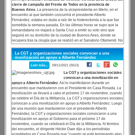
cierre de campaña del Frente de Todos en la provincia de
Buenos Aires.
La presencia de la vicepresidenta en Merlo, en el
encuentro al que también concurrirá el presidente Alberto
Fernández, estaba en duda a raíz de la histerectomía a la que fue
sometida la semana pasada. En las últimas horas se supo que la
exmandataria no viajará a Santa Cruz a emitir su voto sino que
seguirá en su domicilio de la ciudad de Buenos Aires, donde se
recupera tras la cirugía que se realizó en el Sanatorio Otamendi. No
se descarta su presencia el domingo en el bunker del Frente de
Todos en el Distrito Cultural C. El acto de cierre de campaña del
La CGT y organizaciones sociales convocan a una
oficialismo en Provincia de Buenos Aires será a las 18 en el Parque
movilización en apoyo a Alberto Fernández
Néstor Kirchner, de la localidad de Merlo.
Leer más...
09/11/2021 (5613)
La CGT y organizaciones sociales
convocan a una movilización en
apoyo a Alberto Fernández
. Así lo manifestaron durante un
encuentro que mantuvieron con el Presidente en Casa Rosada. La
movilización se llevará a cabo el próximo 17 de noviembre, cuando
se celebre el Día de la Militancia. La CGT y organizaciones sociales
convocan a una movilización en apoyo a Alberto Fernández. Luego
de una reunión que mantuvieron con el presidente Alberto
Fernández, la CGT y organizaciones sociales convocaron a una
movilización en apoyo al Gobierno para el próximo 17 de
noviembre, cuando se celebrará el Día de la Militancia. Al término
del encuentro, el dirigente Héctor Daer dijo a los periodistas
acreditados en Casa Rosada que "cuando se está terminando algo