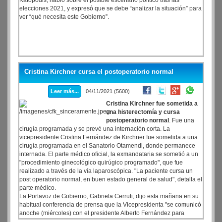
Katopodis, habló sobre el posible escenario político tras las
elecciones 2021, y expresó que se debe “analizar la situación” para
ver “qué necesita este Gobierno”.
Cristina Kirchner cursa el postoperatorio normal
Leer más...
04/11/2021 (5600)
Cristina Kirchner fue sometida a
una histerectomía y cursa
postoperatorio normal
. Fue una
cirugía programada y se prevé una internación corta. La
vicepresidente Cristina Fernández de Kirchner fue sometida a una
cirugía programada en el Sanatorio Otamendi, donde permanece
internada. El parte médico oficial, la exmandataria se sometió a un
"procedimiento ginecológico quirúgico programado", que fue
realizado a través de la vía laparoscópica. "La paciente cursa un
post operatorio normal, en buen estado general de salud", detalla el
parte médico.
La Portavoz de Gobierno, Gabriela Cerruti, dijo esta mañana en su
habitual conferencia de prensa que la Vicepresidenta "se comunicó
anoche (miércoles) con el presidente Alberto Fernández para
hablar de esta situación y el presidente le transmitió su afecto y