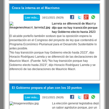
Berazategui, Juan José Mussi; y la secretaria de Medios y
Comunicación Pública de la Nación Valeria Zapechosny.
Crece la interna en el Macrismo
Leer más...
16/11/2021 (5629)
Larreta se diferenció de Macri y
dijo que no hay transición porque
hay Gobierno electo hasta 2023
El alcalde porteño también sostuvo que la oposición espera la
presentación en el Congreso del proyecto de ley que contendrá el
Programa Económico Plurianual para el Desarrollo Sustentable lo
antes posible.
"No hay transición porque hay Gobierno electo hasta 2023", dijo
Horacio Rodríguez Larreta y se diferenció de las declaraciones de
Mauricio Macri. (Fuente: NA) "No hay transición porque hay
Gobierno electo hasta 2023", dijo Horacio Rodríguez Larreta y se
diferenció de las declaraciones de Mauricio Macri.
El Gobierno prepara el plan con los 10 puntos
Leer más...
15/11/2021 (5628)
La elección general legislativa dejó
un sabor agridulce porque, por un