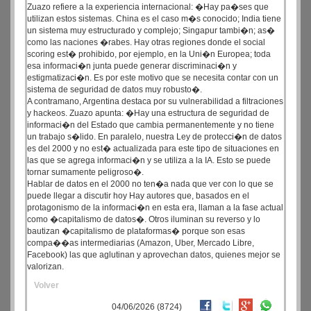
Zuazo refiere a la experiencia internacional: �Hay pa�ses que
utilizan estos sistemas. China es el caso m�s conocido; India tiene
un sistema muy estructurado y complejo; Singapur tambi�n; as�
como las naciones �rabes. Hay otras regiones donde el social
scoring est� prohibido, por ejemplo, en la Uni�n Europea; toda
esa informaci�n junta puede generar discriminaci�n y
estigmatizaci�n. Es por este motivo que se necesita contar con un
sistema de seguridad de datos muy robusto�.
A contramano, Argentina destaca por su vulnerabilidad a filtraciones
y hackeos. Zuazo apunta: �Hay una estructura de seguridad de
informaci�n del Estado que cambia permanentemente y no tiene
un trabajo s�lido. En paralelo, nuestra Ley de protecci�n de datos
es del 2000 y no est� actualizada para este tipo de situaciones en
las que se agrega informaci�n y se utiliza a la IA. Esto se puede
tornar sumamente peligroso�.
Hablar de datos en el 2000 no ten�a nada que ver con lo que se
puede llegar a discutir hoy Hay autores que, basados en el
protagonismo de la informaci�n en esta era, llaman a la fase actual
como �capitalismo de datos�. Otros iluminan su reverso y lo
bautizan �capitalismo de plataformas� porque son esas
compa��as intermediarias (Amazon, Uber, Mercado Libre,
Facebook) las que aglutinan y aprovechan datos, quienes mejor se
valorizan.
Volver
04/06/2026 (8724)