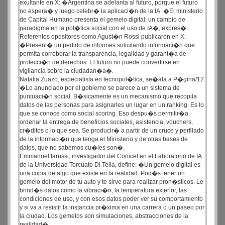
exultante en X: �Argentina se adelanta al futuro, porque el futuro
no espera� y luego celebr� la aplicaci�n de la IA. �El ministerio
de Capital Humano presenta el gemelo digital, un cambio de
paradigma en la pol�tica social con el uso de IA�, expres�.
Referentes opositores como Agust�n Rossi publicaron en X:
�Present� un pedido de informes solicitando informaci�n que
permita corroborar la transparencia, legalidad y garant�a de
protecci�n de derechos. El futuro no puede convertirse en
vigilancia sobre la ciudadan�a�.
Natalia Zuazo, especialista en tecnopol�tica, se�ala a P�gina/12:
�Lo anunciado por el gobierno se parece a un sistema de
puntuaci�n social. B�sicamente es un mecanismo que recopila
datos de las personas para asignarles un lugar en un ranking. Es lo
que se conoce como social scoring. Eso despu�s permitir�a
ordenar la entrega de beneficios sociales, asistencia, vouchers,
cr�ditos o lo que sea. Se producir� a partir de un cruce y perfilado
de la informaci�n que tenga el Ministerio y de otras bases de
datos, que no sabemos cu�les son�.
Emmanuel Iarussi, investigador del Conicet en el Laboratorio de IA
de la Universidad Torcuato Di Tella, define: �Un gemelo digital es
una copia de algo que existe en la realidad. Pod�s tener un
gemelo del motor de tu auto y te sirve para realizar pron�sticos. Le
brind�s datos como la vibraci�n, la temperatura exterior, las
condiciones de uso, y con esos datos poder ver su comportamiento
y si va a resistir la instancia pr�xima en una carrera o un paseo por
la ciudad. Los gemelos son simulaciones, abstracciones de la
realidad�.