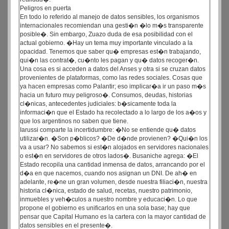
Peligros en puerta
En todo lo referido al manejo de datos sensibles, los organismos
internacionales recomiendan una gesti�n �lo m�s transparente
posible�. Sin embargo, Zuazo duda de esa posibilidad con el
actual gobierno. �Hay un tema muy importante vinculado a la
opacidad. Tenemos que saber qu� empresas est�n trabajando,
qui�n las contrat�, cu�nto les pagan y qu� datos recoger�n.
Una cosa es si acceden a datos del Anses y otra si se cruzan datos
provenientes de plataformas, como las redes sociales. Cosas que
ya hacen empresas como Palantir; eso implicar�a ir un paso m�s
hacia un futuro muy peligroso�. Consumos, deudas, historias
cl�nicas, antecedentes judiciales: b�sicamente toda la
informaci�n que el Estado ha recolectado a lo largo de los a�os y
que los argentinos no saben que tiene.
Iarussi comparte la incertidumbre: �No se entiende qu� datos
utilizar�n. �Son p�blicos? �De d�nde provienen? �Qui�n los
va a usar? No sabemos si est�n alojados en servidores nacionales
o est�n en servidores de otros lados�. Busaniche agrega: �El
Estado recopila una cantidad inmensa de datos, arrancando por el
d�a en que nacemos, cuando nos asignan un DNI. De ah� en
adelante, re�ne un gran volumen, desde nuestra filiaci�n, nuestra
historia cl�nica, estado de salud, recetas, nuestro patrimonio,
inmuebles y veh�culos a nuestro nombre y educaci�n. Lo que
propone el gobierno es unificarlos en una sola base; hay que
pensar que Capital Humano es la cartera con la mayor cantidad de
datos sensibles en el presente�.