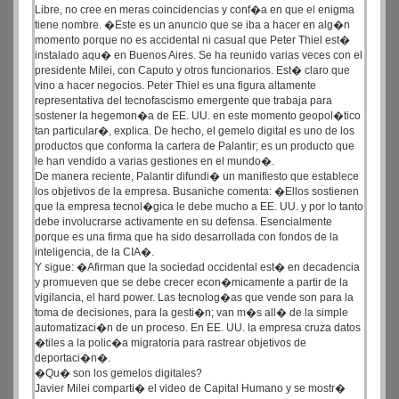
Libre, no cree en meras coincidencias y conf�a en que el enigma
tiene nombre. �Este es un anuncio que se iba a hacer en alg�n
momento porque no es accidental ni casual que Peter Thiel est�
instalado aqu� en Buenos Aires. Se ha reunido varias veces con el
presidente Milei, con Caputo y otros funcionarios. Est� claro que
vino a hacer negocios. Peter Thiel es una figura altamente
representativa del tecnofascismo emergente que trabaja para
sostener la hegemon�a de EE. UU. en este momento geopol�tico
tan particular�, explica. De hecho, el gemelo digital es uno de los
productos que conforma la cartera de Palantir; es un producto que
le han vendido a varias gestiones en el mundo�.
De manera reciente, Palantir difundi� un manifiesto que establece
los objetivos de la empresa. Busaniche comenta: �Ellos sostienen
que la empresa tecnol�gica le debe mucho a EE. UU. y por lo tanto
debe involucrarse activamente en su defensa. Esencialmente
porque es una firma que ha sido desarrollada con fondos de la
inteligencia, de la CIA�.
Y sigue: �Afirman que la sociedad occidental est� en decadencia
y promueven que se debe crecer econ�micamente a partir de la
vigilancia, el hard power. Las tecnolog�as que vende son para la
toma de decisiones, para la gesti�n; van m�s all� de la simple
automatizaci�n de un proceso. En EE. UU. la empresa cruza datos
�tiles a la polic�a migratoria para rastrear objetivos de
deportaci�n�.
�Qu� son los gemelos digitales?
Javier Milei comparti� el video de Capital Humano y se mostr�