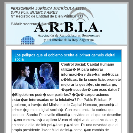
PERSONERÍA JURÍDICA MATRÍCULA 32264
DPPJ Pcia. BUENOS AIRES
N° Registro de Entidad de Bien Público 433
E-Mail: secretaria@arbia.org.ar
Los peligros que el gobierno oculta el primer gemelo digital
social
Control Social: Capital Humano
utilizar� IA para integrar
informaci�n y dise�ar pol�ticas
p�blicas. En la superficie, promete
mejorar la gesti�n, sin embargo,
�qu� suceder� con esos datos?
�El gobierno podr� compartirlos? �Qu� corporaciones
estar�an interesadas en la iniciativa?
Por Pablo Esteban. El
gobierno, a trav�s del Ministerio de Capital Humano, present� al
primer �gemelo digital social�. Con estridencia, la cartera que
conduce Sandra Pettovello difundi� un video en el que se describe
c�mo comenzar� a aplicar IA con el objetivo de analizar datos y,
en base a ello, definir pol�ticas p�blicas. Es una novedad que el
propio presidente Javier Milei defini� como �un cambio de