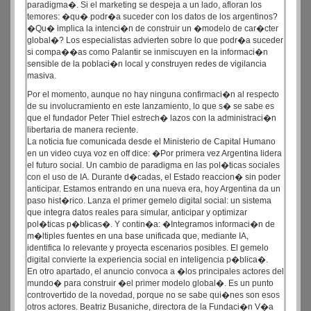
paradigma�. Si el marketing se despeja a un lado, afloran los
temores: �qu� podr�a suceder con los datos de los argentinos?
�Qu� implica la intenci�n de construir un �modelo de car�cter
global�? Los especialistas advierten sobre lo que podr�a suceder
si compa��as como Palantir se inmiscuyen en la informaci�n
sensible de la poblaci�n local y construyen redes de vigilancia
masiva.
Por el momento, aunque no hay ninguna confirmaci�n al respecto
de su involucramiento en este lanzamiento, lo que s� se sabe es
que el fundador Peter Thiel estrech� lazos con la administraci�n
libertaria de manera reciente.
La noticia fue comunicada desde el Ministerio de Capital Humano
en un video cuya voz en off dice: �Por primera vez Argentina lidera
el futuro social. Un cambio de paradigma en las pol�ticas sociales
con el uso de IA. Durante d�cadas, el Estado reaccion� sin poder
anticipar. Estamos entrando en una nueva era, hoy Argentina da un
paso hist�rico. Lanza el primer gemelo digital social: un sistema
que integra datos reales para simular, anticipar y optimizar
pol�ticas p�blicas�. Y contin�a: �Integramos informaci�n de
m�ltiples fuentes en una base unificada que, mediante IA,
identifica lo relevante y proyecta escenarios posibles. El gemelo
digital convierte la experiencia social en inteligencia p�blica�.
En otro apartado, el anuncio convoca a �los principales actores del
mundo� para construir �el primer modelo global�. Es un punto
controvertido de la novedad, porque no se sabe qui�nes son esos
otros actores. Beatriz Busaniche, directora de la Fundaci�n V�a