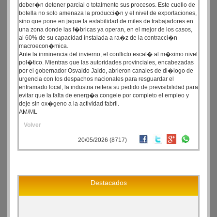
deber�n detener parcial o totalmente sus procesos. Este cuello de
botella no solo amenaza la producci�n y el nivel de exportaciones,
sino que pone en jaque la estabilidad de miles de trabajadores en
una zona donde las f�bricas ya operan, en el mejor de los casos,
al 60% de su capacidad instalada a ra�z de la contracci�n
macroecon�mica.
Ante la inminencia del invierno, el conflicto escal� al m�ximo nivel
pol�tico. Mientras que las autoridades provinciales, encabezadas
por el gobernador Osvaldo Jaldo, abrieron canales de di�logo de
urgencia con los despachos nacionales para resguardar el
entramado local, la industria reitera su pedido de previsibilidad para
evitar que la falta de energ�a congele por completo el empleo y
deje sin ox�geno a la actividad fabril.
AM/ML
Volver
20/05/2026 (8717)
Destacados