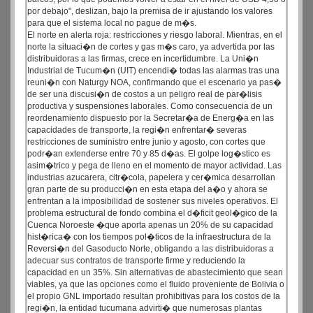
por debajo", deslizan, bajo la premisa de ir ajustando los valores
para que el sistema local no pague de m�s.
El norte en alerta roja: restricciones y riesgo laboral. Mientras, en el
norte la situaci�n de cortes y gas m�s caro, ya advertida por las
distribuidoras a las firmas, crece en incertidumbre. La Uni�n
Industrial de Tucum�n (UIT) encendi� todas las alarmas tras una
reuni�n con Naturgy NOA, confirmando que el escenario ya pas�
de ser una discusi�n de costos a un peligro real de par�lisis
productiva y suspensiones laborales. Como consecuencia de un
reordenamiento dispuesto por la Secretar�a de Energ�a en las
capacidades de transporte, la regi�n enfrentar� severas
restricciones de suministro entre junio y agosto, con cortes que
podr�an extenderse entre 70 y 85 d�as. El golpe log�stico es
asim�trico y pega de lleno en el momento de mayor actividad. Las
industrias azucarera, citr�cola, papelera y cer�mica desarrollan
gran parte de su producci�n en esta etapa del a�o y ahora se
enfrentan a la imposibilidad de sostener sus niveles operativos. El
problema estructural de fondo combina el d�ficit geol�gico de la
Cuenca Noroeste �que aporta apenas un 20% de su capacidad
hist�rica� con los tiempos pol�ticos de la infraestructura de la
Reversi�n del Gasoducto Norte, obligando a las distribuidoras a
adecuar sus contratos de transporte firme y reduciendo la
capacidad en un 35%. Sin alternativas de abastecimiento que sean
viables, ya que las opciones como el fluido proveniente de Bolivia o
el propio GNL importado resultan prohibitivas para los costos de la
regi�n, la entidad tucumana advirti� que numerosas plantas