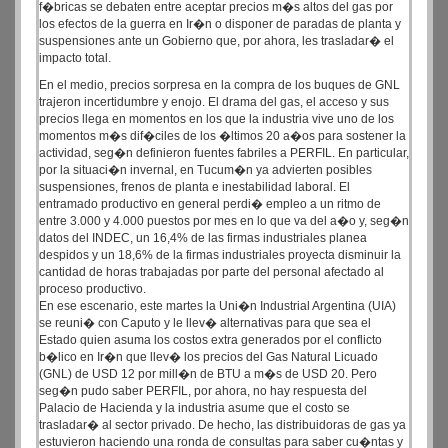
f�bricas se debaten entre aceptar precios m�s altos del gas por
los efectos de la guerra en Ir�n o disponer de paradas de planta y
suspensiones ante un Gobierno que, por ahora, les trasladar� el
impacto total.
En el medio, precios sorpresa en la compra de los buques de GNL
trajeron incertidumbre y enojo. El drama del gas, el acceso y sus
precios llega en momentos en los que la industria vive uno de los
momentos m�s dif�ciles de los �ltimos 20 a�os para sostener la
actividad, seg�n definieron fuentes fabriles a PERFIL. En particular,
por la situaci�n invernal, en Tucum�n ya advierten posibles
suspensiones, frenos de planta e inestabilidad laboral. El
entramado productivo en general perdi� empleo a un ritmo de
entre 3.000 y 4.000 puestos por mes en lo que va del a�o y, seg�n
datos del INDEC, un 16,4% de las firmas industriales planea
despidos y un 18,6% de la firmas industriales proyecta disminuir la
cantidad de horas trabajadas por parte del personal afectado al
proceso productivo.
En ese escenario, este martes la Uni�n Industrial Argentina (UIA)
se reuni� con Caputo y le llev� alternativas para que sea el
Estado quien asuma los costos extra generados por el conflicto
b�lico en Ir�n que llev� los precios del Gas Natural Licuado
(GNL) de USD 12 por mill�n de BTU a m�s de USD 20. Pero
seg�n pudo saber PERFIL, por ahora, no hay respuesta del
Palacio de Hacienda y la industria asume que el costo se
trasladar� al sector privado. De hecho, las distribuidoras de gas ya
estuvieron haciendo una ronda de consultas para saber cu�ntas y