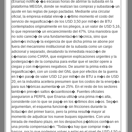
(Enarsa) notific� �a escasas horas de abrirse la subasta en la
plataforma MEGSA, donde se realizan las compras y subastas� un
ajuste en las reglas de juego pactadas. Mediante una circular
oficial, la empresa estatal elev� a �ltimo momento el costo del
servicio de regasificaci�n de los USD 3,50 por mill�n de BTU
contemplados originalmente en los pliegos, a un valor de USD 5,16,
lo que represent� un encarecimiento del 47%. Una maniobra que
no solo careci� de una fundamentaci�n t�cnica, sino que
adem�s incluy� la exigencia de que dicha prima se abone por
fuera del mecanismo institucional de la subasta como un cargo
adicional y separado, desatando la inmediata reacci�n de
c�maras como CIARA, que exigieron explicaciones urgentes y la
postergaci�n de la compulsa para evitar que el sector opere a
ciegas y con m�rgenes negativos. De asumir la prima extra de
regasificaci�n, con un costo del GNL que por efectos de la guerra
en Ir�n pas� de valer USD 12 por mill�n de BTU a m�s de USD
20, en la industria aceitera presumen que los costos de la energ�a
para sus f�bricas aumentar� un 25%. En el resto de los sectores
tambi�n prev�n saltos �cuantiosos�. Fuentes oficiales
aseguraron a PERFIL que Enarsa utiliz� una prima m�s alta,
consistente con lo que se pag� en los �ltimos dos a�os. Seg�n
argumentan, el esquema funcion� sin fricciones durante la
licitaci�n del primer barco, pero la prima result� mayor al
momento de adjudicar los nueve buques siguientes. Con una
mirada de mediano plazo, en los despachos p�blicos conf�an en
una pronta compensaci�n: "Todav�a hay que comprar m�s
barcos, por lo que podemos volver a estar en el nivel de USD 4,50 o