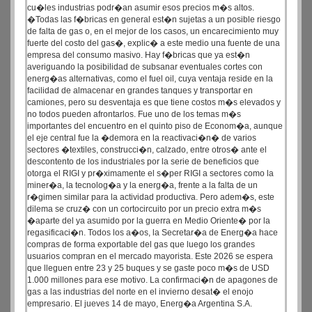
cu�les industrias podr�an asumir esos precios m�s altos.
�Todas las f�bricas en general est�n sujetas a un posible riesgo
de falta de gas o, en el mejor de los casos, un encarecimiento muy
fuerte del costo del gas�, explic� a este medio una fuente de una
empresa del consumo masivo. Hay f�bricas que ya est�n
averiguando la posibilidad de subsanar eventuales cortes con
energ�as alternativas, como el fuel oil, cuya ventaja reside en la
facilidad de almacenar en grandes tanques y transportar en
camiones, pero su desventaja es que tiene costos m�s elevados y
no todos pueden afrontarlos. Fue uno de los temas m�s
importantes del encuentro en el quinto piso de Econom�a, aunque
el eje central fue la �demora en la reactivaci�n� de varios
sectores �textiles, construcci�n, calzado, entre otros� ante el
descontento de los industriales por la serie de beneficios que
otorga el RIGI y pr�ximamente el s�per RIGI a sectores como la
miner�a, la tecnolog�a y la energ�a, frente a la falta de un
r�gimen similar para la actividad productiva. Pero adem�s, este
dilema se cruz� con un cortocircuito por un precio extra m�s
�aparte del ya asumido por la guerra en Medio Oriente� por la
regasificaci�n. Todos los a�os, la Secretar�a de Energ�a hace
compras de forma exportable del gas que luego los grandes
usuarios compran en el mercado mayorista. Este 2026 se espera
que lleguen entre 23 y 25 buques y se gaste poco m�s de USD
1.000 millones para ese motivo. La confirmaci�n de apagones de
gas a las industrias del norte en el invierno desat� el enojo
empresario. El jueves 14 de mayo, Energ�a Argentina S.A.