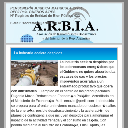
PERSONERÍA JURÍDICA MATRÍCULA 32264
DPPJ Pcia. BUENOS AIRES
N° Registro de Entidad de Bien Público 433
E-Mail: secretaria@arbia.org.ar
La industria acelera despidos
La industria acelera despidos por
los sobrecostos energ�ticos que
el Gobierno no quiere absorber. La
escasez de gas y los precios
imprevistos acorralan a un
entramado productivo que opera
con dificultades.
El empleo en el centro de las preocupaciones.
Eugenia Muzio Redactora de Econom�a Pol�tica. Acreditada en
el Ministerio de Econom�a. Mail: emuzio@perfil.com. La industria
se prepara para afrontar un invierno marcado por costos m�s altos
de la energ�a, posible desabastecimiento y la aceleraci�n de
planes de contingencia que incluyen despidos para amortiguar el
impacto de la actividad frenada y el consumo en ca�da. Con
pedido mediante al ministro de Econom�a, Luis Caputo, las