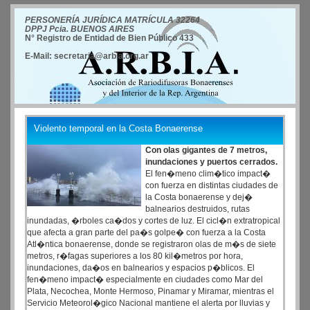
PERSONERÍA JURÍDICA MATRÍCULA 32264
DPPJ Pcia. BUENOS AIRES
N° Registro de Entidad de Bien Público 433
E-Mail: secretaria@arbia.org.ar
Violento temporal en la Costa Bonaerense
Con olas gigantes de 7 metros,
inundaciones y puertos cerrados.
El fen�meno clim�tico impact�
con fuerza en distintas ciudades de
la Costa bonaerense y dej�
balnearios destruidos, rutas
inundadas, �rboles ca�dos y cortes de luz. El cicl�n extratropical
que afecta a gran parte del pa�s golpe� con fuerza a la Costa
Atl�ntica bonaerense, donde se registraron olas de m�s de siete
metros, r�fagas superiores a los 80 kil�metros por hora,
inundaciones, da�os en balnearios y espacios p�blicos. El
fen�meno impact� especialmente en ciudades como Mar del
Plata, Necochea, Monte Hermoso, Pinamar y Miramar, mientras el
Servicio Meteorol�gico Nacional mantiene el alerta por lluvias y