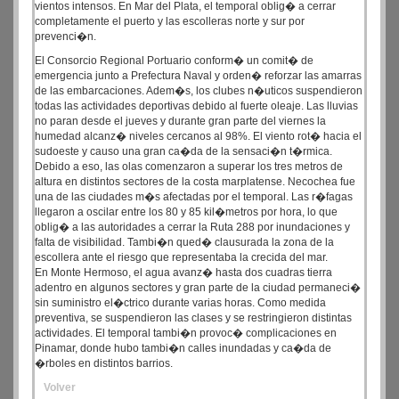
vientos intensos. En Mar del Plata, el temporal oblig� a cerrar
completamente el puerto y las escolleras norte y sur por
prevenci�n.
El Consorcio Regional Portuario conform� un comit� de
emergencia junto a Prefectura Naval y orden� reforzar las amarras
de las embarcaciones. Adem�s, los clubes n�uticos suspendieron
todas las actividades deportivas debido al fuerte oleaje. Las lluvias
no paran desde el jueves y durante gran parte del viernes la
humedad alcanz� niveles cercanos al 98%. El viento rot� hacia el
sudoeste y causo una gran ca�da de la sensaci�n t�rmica.
Debido a eso, las olas comenzaron a superar los tres metros de
altura en distintos sectores de la costa marplatense. Necochea fue
una de las ciudades m�s afectadas por el temporal. Las r�fagas
llegaron a oscilar entre los 80 y 85 kil�metros por hora, lo que
oblig� a las autoridades a cerrar la Ruta 288 por inundaciones y
falta de visibilidad. Tambi�n qued� clausurada la zona de la
escollera ante el riesgo que representaba la crecida del mar.
En Monte Hermoso, el agua avanz� hasta dos cuadras tierra
adentro en algunos sectores y gran parte de la ciudad permaneci�
sin suministro el�ctrico durante varias horas. Como medida
preventiva, se suspendieron las clases y se restringieron distintas
actividades. El temporal tambi�n provoc� complicaciones en
Pinamar, donde hubo tambi�n calles inundadas y ca�da de
�rboles en distintos barrios.
Volver