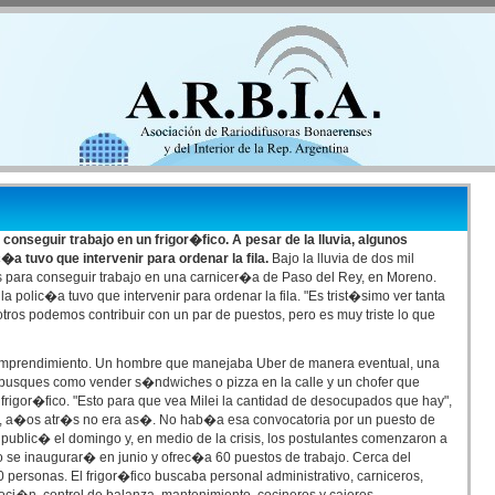
onseguir trabajo en un frigor�fico. A pesar de la lluvia, algunos
c�a tuvo que intervenir para ordenar la fila.
Bajo la lluvia de dos mil
 para conseguir trabajo en una carnicer�a de Paso del Rey, en Moreno.
a polic�a tuvo que intervenir para ordenar la fila. "Es trist�simo ver tanta
ros podemos contribuir con un par de puestos, pero es muy triste lo que
l emprendimiento. Un hombre que manejaba Uber de manera eventual, una
busques como vender s�ndwiches o pizza en la calle y un chofer que
frigor�fico. "Esto para que vea Milei la cantidad de desocupados que hay",
le, a�os atr�s no era as�. No hab�a esa convocatoria por un puesto de
 public� el domingo y, en medio de la crisis, los postulantes comenzaron a
co se inaugurar� en junio y ofrec�a 60 puestos de trabajo. Cerca del
ersonas. El frigor�fico buscaba personal administrativo, carniceros,