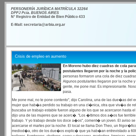
PERSONERÍA JURÍDICA MATRÍCULA 32264
DPPJ Pcia. BUENOS AIRES
N° Registro de Entidad de Bien Público 433
E-Mail: secretaria@arbia.org.ar
Crisis de empleo en aumento
En Moreno hubo diez cuadras de cola para c
postulantes llegaron por la noche y la poli
personas formaron una cola de diez cuadras
Algunos postulantes llegaron por la noche y l
gente, me pone mal. Es impresionante. Nosot
pasa.
Me pone mal, no te pone contento", dijo Carolina, una de las due�as de
mujer que hab�a perdido su trabajo en una cl�nica, otra que viv�a de re
buscaba un trabajo estable fueron alguno de los que se acercaron hasta el 
dijo una de las mujeres que se acerc�. "Los �ltimos dos a�os fue terrib
trabajo. Y yo trabajo desde los doce a�os", coment� un joven. El aviso se
acercarse el martes por la noche. El local se llama Don Theo, un frigor�fi
mediod�a, otro de los due�os explic� que ya hab�an entrevistado a 600 p