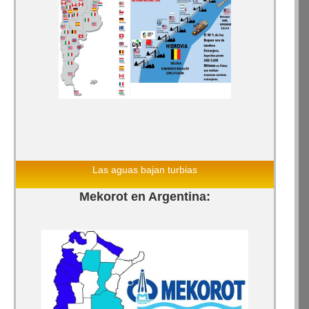
Las aguas bajan turbias
Mekorot en Argentina: