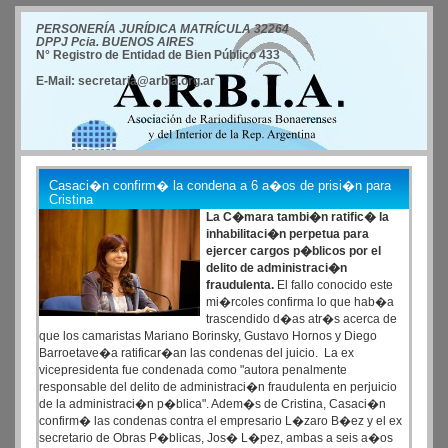
PERSONERÍA JURÍDICA MATRÍCULA 32264
DPPJ Pcia. BUENOS AIRES
N° Registro de Entidad de Bien Público 433
E-Mail: secretaria@arbia.org.ar
Casaci�n confirm� la condena a 6 a�os de prisi�n para
Cristina
La C�mara tambi�n ratific� la
inhabilitaci�n perpetua para
ejercer cargos p�blicos por el
delito de administraci�n
fraudulenta.
El fallo conocido este
mi�rcoles confirma lo que hab�a
trascendido d�as atr�s acerca de
que los camaristas Mariano Borinsky, Gustavo Hornos y Diego
Barroetave�a ratificar�an las condenas del juicio. La ex
vicepresidenta fue condenada como "autora penalmente
responsable del delito de administraci�n fraudulenta en perjuicio
de la administraci�n p�blica". Adem�s de Cristina, Casaci�n
confirm� las condenas contra el empresario L�zaro B�ez y el ex
secretario de Obras P�blicas, Jos� L�pez, ambas a seis a�os