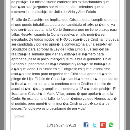
de prisi�n. La misma suerte corrieron los ex funcionarios que
hab�an sido juzgados por el tribunal oral, mientras que se
mantuvo la absoluci�n de Julio de Vido y Abel Fatala.
El fallo de Casaci�n no implica que Cristina deba cumplir su pena
ni que quede inhabilitada para ser candidata el a�o pr�ximo, ya
que ser� apelado ante la Corte Suprema que no tiene plazos para
fallar. Reci�n cuando la Corte resuelva, el fallo podr�a ser
ejecutado. De todos modos, el PRO buscar� que Cristina no pueda
ser candidata y por eso apur� la convocatoria a una sesi�n en
Diputados para aprobar la Ley de Ficha Limpia. La sesi�n se
realizar� la semana que viene y estar�a el n�mero para
aprobarla, pese al poco inter�s que muestra el gobierno. En el
Senado el panorama es m�s complejo y reci�n se tratar�a el
a�o que viene. Un rumor en el Congreso es que el oficialismo
usar�a este tema para negociar con Cristina la aprobaci�n del
pliego de Lijo. El fallo de Casaci�n tambi�n rechaz� el pedido de
la fiscal�a para sumar a la condena contra Cristina el delito de
asociaci�n il�cita y ampliar la condena a 12 a�os de prisi�n. El
fiscal ante Casaci�n, Mario Villar, anunci� que apelar� ante la
Corte. En este punto el fallo no fue un�nime ya que Hornos aval�
el pedido, pero qued� en minor�a. Cristina carg� contra los
jueces: "el objetivo es proscribirme de por vida"
Volver
13/11/2024 (7912)