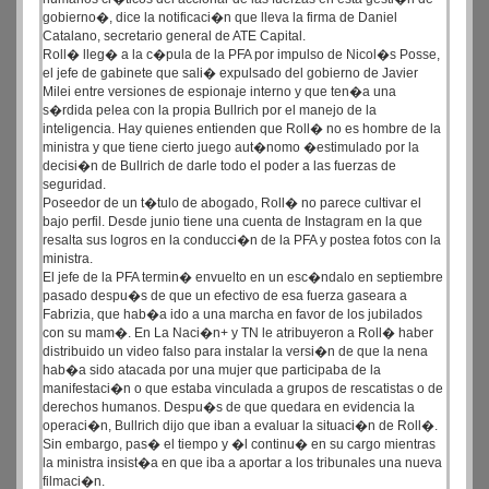
gobierno�, dice la notificaci�n que lleva la firma de Daniel
Catalano, secretario general de ATE Capital.
Roll� lleg� a la c�pula de la PFA por impulso de Nicol�s Posse,
el jefe de gabinete que sali� expulsado del gobierno de Javier
Milei entre versiones de espionaje interno y que ten�a una
s�rdida pelea con la propia Bullrich por el manejo de la
inteligencia. Hay quienes entienden que Roll� no es hombre de la
ministra y que tiene cierto juego aut�nomo �estimulado por la
decisi�n de Bullrich de darle todo el poder a las fuerzas de
seguridad.
Poseedor de un t�tulo de abogado, Roll� no parece cultivar el
bajo perfil. Desde junio tiene una cuenta de Instagram en la que
resalta sus logros en la conducci�n de la PFA y postea fotos con la
ministra.
El jefe de la PFA termin� envuelto en un esc�ndalo en septiembre
pasado despu�s de que un efectivo de esa fuerza gaseara a
Fabrizia, que hab�a ido a una marcha en favor de los jubilados
con su mam�. En La Naci�n+ y TN le atribuyeron a Roll� haber
distribuido un video falso para instalar la versi�n de que la nena
hab�a sido atacada por una mujer que participaba de la
manifestaci�n o que estaba vinculada a grupos de rescatistas o de
derechos humanos. Despu�s de que quedara en evidencia la
operaci�n, Bullrich dijo que iban a evaluar la situaci�n de Roll�.
Sin embargo, pas� el tiempo y �l continu� en su cargo mientras
la ministra insist�a en que iba a aportar a los tribunales una nueva
filmaci�n.