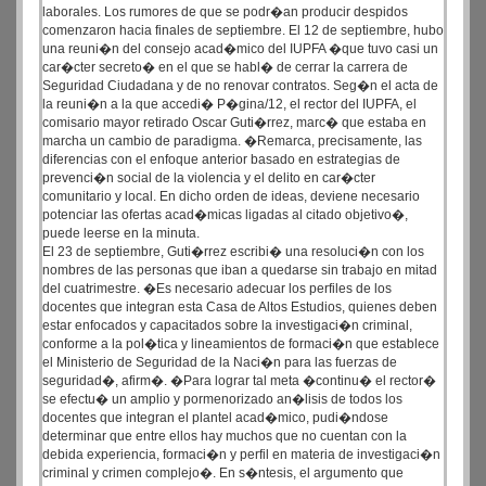
laborales. Los rumores de que se podr�an producir despidos
comenzaron hacia finales de septiembre. El 12 de septiembre, hubo
una reuni�n del consejo acad�mico del IUPFA �que tuvo casi un
car�cter secreto� en el que se habl� de cerrar la carrera de
Seguridad Ciudadana y de no renovar contratos. Seg�n el acta de
la reuni�n a la que accedi� P�gina/12, el rector del IUPFA, el
comisario mayor retirado Oscar Guti�rrez, marc� que estaba en
marcha un cambio de paradigma. �Remarca, precisamente, las
diferencias con el enfoque anterior basado en estrategias de
prevenci�n social de la violencia y el delito en car�cter
comunitario y local. En dicho orden de ideas, deviene necesario
potenciar las ofertas acad�micas ligadas al citado objetivo�,
puede leerse en la minuta.
El 23 de septiembre, Guti�rrez escribi� una resoluci�n con los
nombres de las personas que iban a quedarse sin trabajo en mitad
del cuatrimestre. �Es necesario adecuar los perfiles de los
docentes que integran esta Casa de Altos Estudios, quienes deben
estar enfocados y capacitados sobre la investigaci�n criminal,
conforme a la pol�tica y lineamientos de formaci�n que establece
el Ministerio de Seguridad de la Naci�n para las fuerzas de
seguridad�, afirm�. �Para lograr tal meta �continu� el rector�
se efectu� un amplio y pormenorizado an�lisis de todos los
docentes que integran el plantel acad�mico, pudi�ndose
determinar que entre ellos hay muchos que no cuentan con la
debida experiencia, formaci�n y perfil en materia de investigaci�n
criminal y crimen complejo�. En s�ntesis, el argumento que