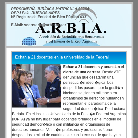
PERSONERÍA JURÍDICA MATRÍCULA 32264
DPPJ Pcia. BUENOS AIRES
N° Registro de Entidad de Bien Público 433
E-Mail: secretaria@arbia.org.ar
Echan a 21 docentes en la universidad de la Federal
Echan a 21 docentes y anuncian el
cierre de una carrera.
Desde ATE
denuncian que desataron una
persecuci�n ideol�gica. Los
despedidos pasaron por la gesti�n
kirchnerista, tienen militancia en
organismos de derechos humanos y
representan el paradigma de la
seguridad democr�tica. Por Luciana
Bertoia- En el Instituto Universitario de la Polic�a Federal Argentina
(IUPFA) ya no hay lugar para docentes formados en el modelo de
seguridad democr�tico o con militancia en organismos de
derechos humanos. Veinti�n profesores y profesoras fueron
despedidos a mitad de cuatrimestre con la excusa de que hay un