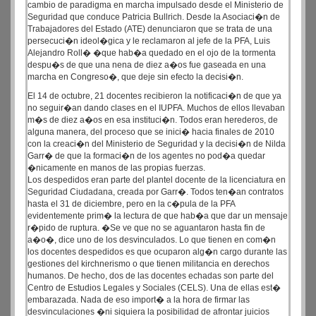
cambio de paradigma en marcha impulsado desde el Ministerio de
Seguridad que conduce Patricia Bullrich. Desde la Asociaci�n de
Trabajadores del Estado (ATE) denunciaron que se trata de una
persecuci�n ideol�gica y le reclamaron al jefe de la PFA, Luis
Alejandro Roll� �que hab�a quedado en el ojo de la tormenta
despu�s de que una nena de diez a�os fue gaseada en una
marcha en Congreso�, que deje sin efecto la decisi�n.
El 14 de octubre, 21 docentes recibieron la notificaci�n de que ya
no seguir�an dando clases en el IUPFA. Muchos de ellos llevaban
m�s de diez a�os en esa instituci�n. Todos eran herederos, de
alguna manera, del proceso que se inici� hacia finales de 2010
con la creaci�n del Ministerio de Seguridad y la decisi�n de Nilda
Garr� de que la formaci�n de los agentes no pod�a quedar
�nicamente en manos de las propias fuerzas.
Los despedidos eran parte del plantel docente de la licenciatura en
Seguridad Ciudadana, creada por Garr�. Todos ten�an contratos
hasta el 31 de diciembre, pero en la c�pula de la PFA
evidentemente prim� la lectura de que hab�a que dar un mensaje
r�pido de ruptura. �Se ve que no se aguantaron hasta fin de
a�o�, dice uno de los desvinculados. Lo que tienen en com�n
los docentes despedidos es que ocuparon alg�n cargo durante las
gestiones del kirchnerismo o que tienen militancia en derechos
humanos. De hecho, dos de las docentes echadas son parte del
Centro de Estudios Legales y Sociales (CELS). Una de ellas est�
embarazada. Nada de eso import� a la hora de firmar las
desvinculaciones �ni siquiera la posibilidad de afrontar juicios