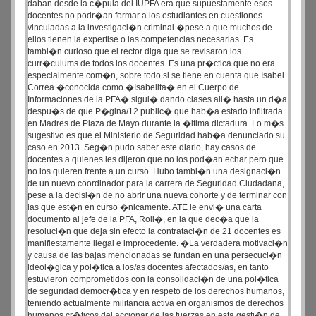
daban desde la c�pula del IUPFA era que supuestamente esos
docentes no podr�an formar a los estudiantes en cuestiones
vinculadas a la investigaci�n criminal �pese a que muchos de
ellos tienen la expertise o las competencias necesarias. Es
tambi�n curioso que el rector diga que se revisaron los
curr�culums de todos los docentes. Es una pr�ctica que no era
especialmente com�n, sobre todo si se tiene en cuenta que Isabel
Correa �conocida como �Isabelita� en el Cuerpo de
Informaciones de la PFA� sigui� dando clases all� hasta un d�a
despu�s de que P�gina/12 public� que hab�a estado infiltrada
en Madres de Plaza de Mayo durante la �ltima dictadura. Lo m�s
sugestivo es que el Ministerio de Seguridad hab�a denunciado su
caso en 2013. Seg�n pudo saber este diario, hay casos de
docentes a quienes les dijeron que no los pod�an echar pero que
no los quieren frente a un curso. Hubo tambi�n una designaci�n
de un nuevo coordinador para la carrera de Seguridad Ciudadana,
pese a la decisi�n de no abrir una nueva cohorte y de terminar con
las que est�n en curso �nicamente. ATE le envi� una carta
documento al jefe de la PFA, Roll�, en la que dec�a que la
resoluci�n que deja sin efecto la contrataci�n de 21 docentes es
manifiestamente ilegal e improcedente. �La verdadera motivaci�n
y causa de las bajas mencionadas se fundan en una persecuci�n
ideol�gica y pol�tica a los/as docentes afectados/as, en tanto
estuvieron comprometidos con la consolidaci�n de una pol�tica
de seguridad democr�tica y en respeto de los derechos humanos,
teniendo actualmente militancia activa en organismos de derechos
humanos cr�ticos del accionar de las fuerzas en esta gesti�n de